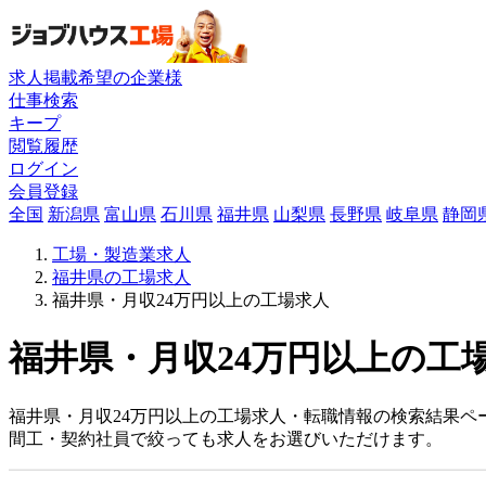
求人掲載希望の企業様
仕事検索
キープ
閲覧履歴
ログイン
会員登録
全国
新潟県
富山県
石川県
福井県
山梨県
長野県
岐阜県
静岡
工場・製造業求人
福井県の工場求人
福井県・月収24万円以上の工場求人
福井県・月収24万円以上の工場
福井県・月収24万円以上の工場求人・転職情報の検索結果ペ
間工・契約社員で絞っても求人をお選びいただけます。