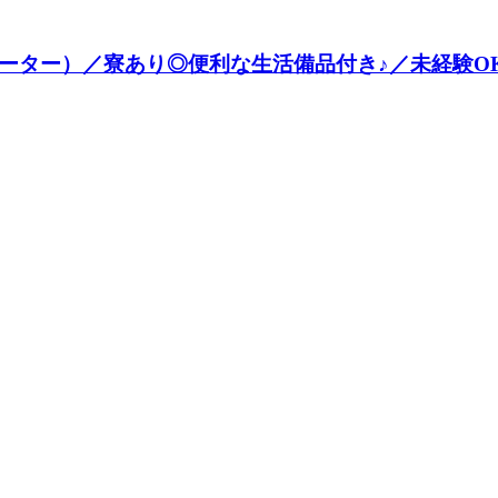
ター）／寮あり◎便利な生活備品付き♪／未経験OK《お