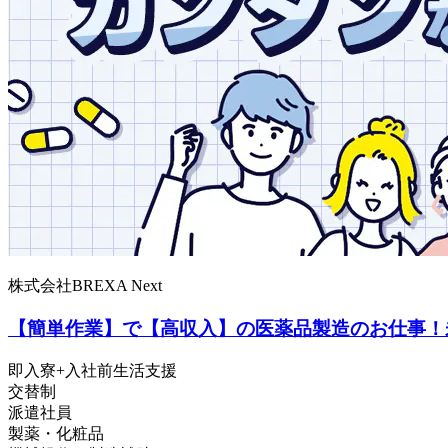
株式会社BREXA Next
【簡単作業】で【高収入】の医薬品製造のお仕事！
即入寮+入社前生活支援
交替制
派遣社員
製薬・化粧品