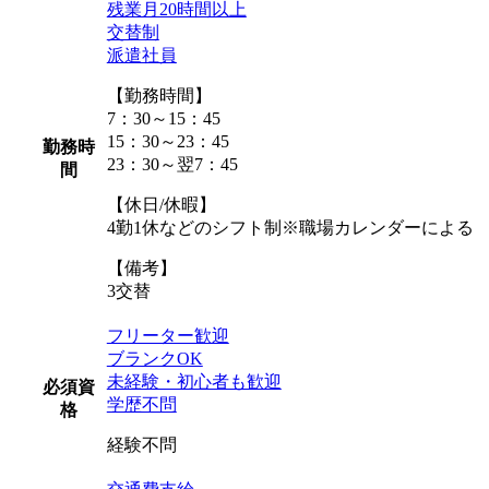
残業月20時間以上
交替制
派遣社員
【勤務時間】
7：30～15：45
15：30～23：45
勤務時
23：30～翌7：45
間
【休日/休暇】
4勤1休などのシフト制※職場カレンダーによる
【備考】
3交替
フリーター歓迎
ブランクOK
未経験・初心者も歓迎
必須資
学歴不問
格
経験不問