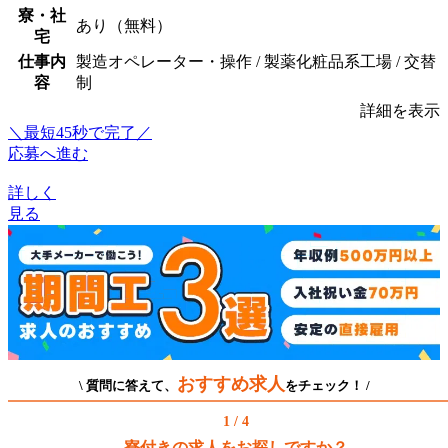
寮・社
あり（無料）
宅
仕事内
製造オペレーター・操作 / 製薬化粧品系工場 / 交替
容
制
詳細を表示
＼最短45秒で完了／
応募へ進む
詳しく
見る
おすすめ求人
\ 質問に答えて、
をチェック！ /
1 / 4
寮付きの求人をお探しですか？