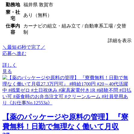
勤務地
福井県 敦賀市
寮・社
あり（無料）
宅
仕事内
カーナビの組立・組み立て / 自動車系工場 / 交替
容
制
詳細を表示
＼最短45秒で完了／
応募へ進む
詳しく
見る
【薬のパッケージや原料の管理】 『寮
費無料！日勤で無理なく働いて月収