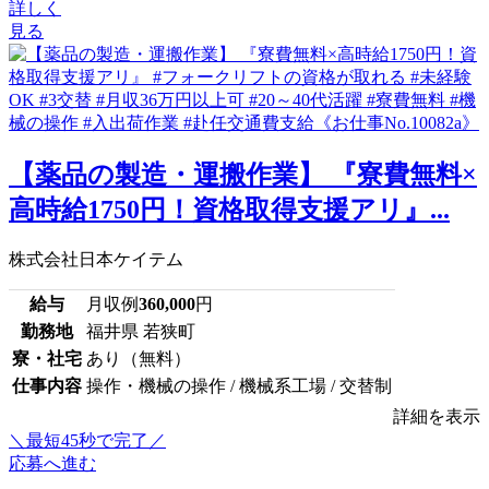
詳しく
見る
【薬品の製造・運搬作業】 『寮費無料×
高時給1750円！資格取得支援アリ』...
株式会社日本ケイテム
給与
月収例
360,000
円
勤務地
福井県 若狭町
寮・社宅
あり（無料）
仕事内容
操作・機械の操作 / 機械系工場 / 交替制
詳細を表示
＼最短45秒で完了／
応募へ進む