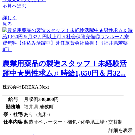
応募へ進む
詳しく
見る
農業用薬品の製造スタッフ！未経験活
躍中★男性求ム♬時給1,650円＆月32...
株式会社BREXA Next
給与
月収例
330,000
円
勤務地
福井県 若狭町
寮・社宅
あり（無料）
仕事内容
製造オペレーター・梱包 / 化学系工場 / 交替制
詳細を表示