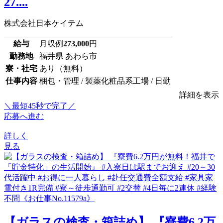
27....
株式会社日本ケイテム
給与
月収例
273,000
円
勤務地
福井県 あわら市
寮・社宅
あり（無料）
仕事内容
梱包・管理 / 製薬化粧品系工場 / 日勤
詳細を表示
＼最短45秒で完了／
応募へ進む
詳しく
見る
【ガラスの検査・箱詰め】 『寮費6.2万