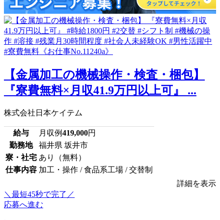
【金属加工の機械操作・検査・梱包】
『寮費無料×月収41.9万円以上可』 ...
株式会社日本ケイテム
給与
月収例
419,000
円
勤務地
福井県 坂井市
寮・社宅
あり（無料）
仕事内容
加工・操作 / 食品系工場 / 交替制
詳細を表示
＼最短45秒で完了／
応募へ進む