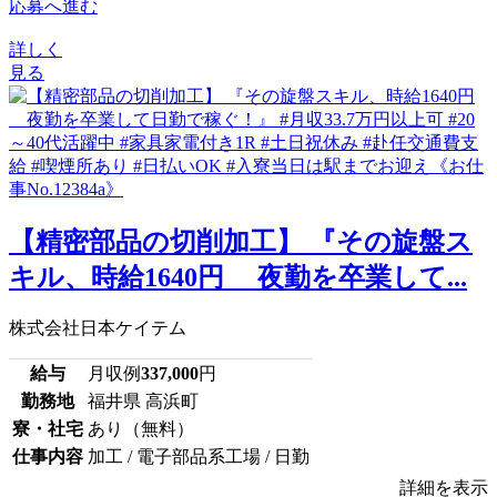
応募へ進む
詳しく
見る
【精密部品の切削加工】 『その旋盤ス
キル、時給1640円 夜勤を卒業して...
株式会社日本ケイテム
給与
月収例
337,000
円
勤務地
福井県 高浜町
寮・社宅
あり（無料）
仕事内容
加工 / 電子部品系工場 / 日勤
詳細を表示