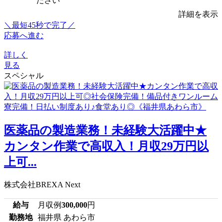
ださい
詳細を表示
＼最短45秒で完了／
応募へ進む
詳しく
見る
スペシャル
医薬品の製造業務！未経験大活躍中★
カンタン作業で高収入！月収29万円以
上可...
株式会社BREXA Next
給与
月収例
300,000
円
勤務地
福井県 あわら市