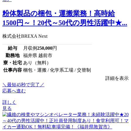
粉体製品の梱包・運搬業務！高時給
1500円～！20代～50代の男性活躍中★...
株式会社BREXA Next
給与
月収例
250,000
円
勤務地
福井県 越前市
寮・社宅
あり（無料）
仕事内容
梱包・運搬 / 化学系工場 / 交替制
詳細を表示
＼最短45秒で完了／
応募へ進む
詳しく
見る