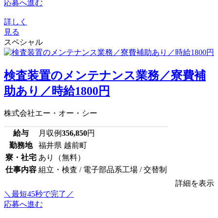
応募へ進む
詳しく
見る
スペシャル
検査装置のメンテナンス業務／寮費補
助あり／時給1800円
株式会社エー・オー・シー
給与
月収例
356,850
円
勤務地
福井県 越前町
寮・社宅
あり（無料）
仕事内容
組立・検査 / 電子部品系工場 / 交替制
詳細を表示
＼最短45秒で完了／
応募へ進む