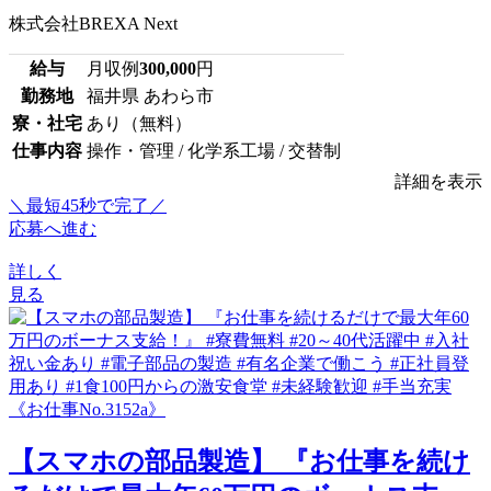
株式会社BREXA Next
給与
月収例
300,000
円
勤務地
福井県 あわら市
寮・社宅
あり（無料）
仕事内容
操作・管理 / 化学系工場 / 交替制
詳細を表示
＼最短45秒で完了／
応募へ進む
詳しく
見る
【スマホの部品製造】 『お仕事を続け