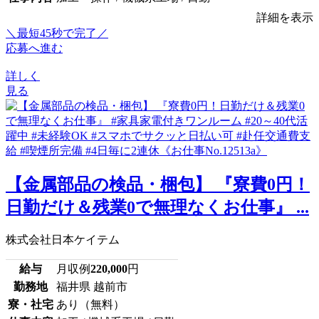
詳細を表示
＼最短45秒で完了／
応募へ進む
詳しく
見る
【金属部品の検品・梱包】 『寮費0円！
日勤だけ＆残業0で無理なくお仕事』 ...
株式会社日本ケイテム
給与
月収例
220,000
円
勤務地
福井県 越前市
寮・社宅
あり（無料）