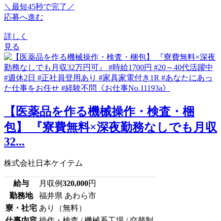
＼最短45秒で完了／
応募へ進む
詳しく
見る
【医薬品を作る機械操作・検査・梱
包】 『寮費無料×深夜勤務なしでも月収
32...
株式会社日本ケイテム
給与
月収例
320,000
円
勤務地
福井県 あわら市
寮・社宅
あり（無料）
仕事内容
操作・検査 / 機械系工場 / 交替制