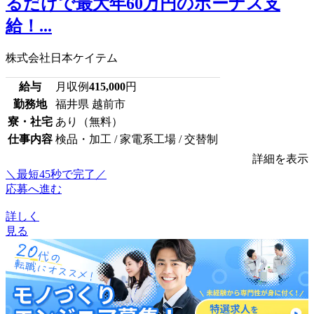
るだけで最大年60万円のボーナス支
給！...
株式会社日本ケイテム
給与
月収例
415,000
円
勤務地
福井県 越前市
寮・社宅
あり（無料）
仕事内容
検品・加工 / 家電系工場 / 交替制
詳細を表示
＼最短45秒で完了／
応募へ進む
詳しく
見る