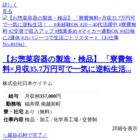
詳しく
見る
【お惣菜容器の製造・検品】 「寮費無
料×月収35.7万円可で一気に逆転生活...
株式会社日本ケイテム
給与
月収例
357,000
円
勤務地
福井県 南越前町
寮・社宅
あり（無料）
仕事内容
検品・加工 / 化学系工場 / 交替制
詳細を表示
＼最短45秒で完了／