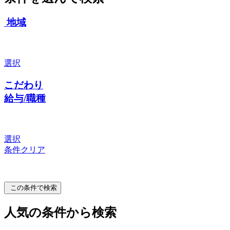
地域
選択
こだわり
給与/職種
選択
条件クリア
この条件で検索
人気の条件から検索