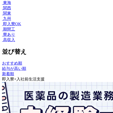
東海
関西
関東
九州
即入寮OK
期間工
寮あり
高収入
並び替え
おすすめ順
給与が高い順
新着順
即入寮+入社前生活支援