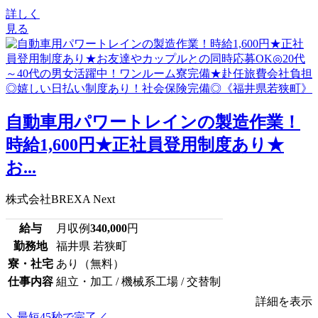
詳しく
見る
⾃動⾞⽤パワートレインの製造作業！
時給1,600円★正社員登用制度あり★
お...
株式会社BREXA Next
給与
月収例
340,000
円
勤務地
福井県 若狭町
寮・社宅
あり（無料）
仕事内容
組立・加工 / 機械系工場 / 交替制
詳細を表示
＼最短45秒で完了／