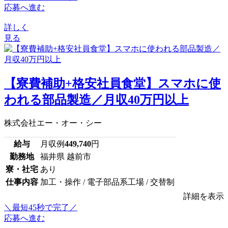
応募へ進む
詳しく
見る
【寮費補助+格安社員食堂】スマホに使
われる部品製造／月収40万円以上
株式会社エー・オー・シー
給与
月収例
449,740
円
勤務地
福井県 越前市
寮・社宅
あり
仕事内容
加工・操作 / 電子部品系工場 / 交替制
詳細を表示
＼最短45秒で完了／
応募へ進む