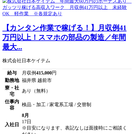
【カンタン作業で稼げる！】月収例41
万円以上！スマホの部品の製造／年間
最大...
株式会社日本ケイテム
給与
月収例
415,000
円
勤務地
福井県 越前市
寮・社
あり（無料）
宅
仕事内
検品・加工 / 家電系工場 / 交替制
容
8月
17日
入社日
※目安になります、表記なしは面接時にご相談く