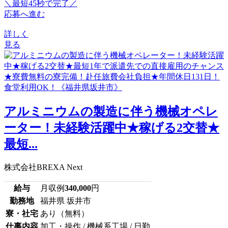
＼最短45秒で完了／
応募へ進む
詳しく
見る
アルミニウムの製造に伴う機械オペレ
ーター！未経験活躍中★稼げる2交替★
最短...
株式会社BREXA Next
給与
月収例
340,000
円
勤務地
福井県 坂井市
寮・社宅
あり（無料）
仕事内容
加工・操作 / 機械系工場 / 日勤