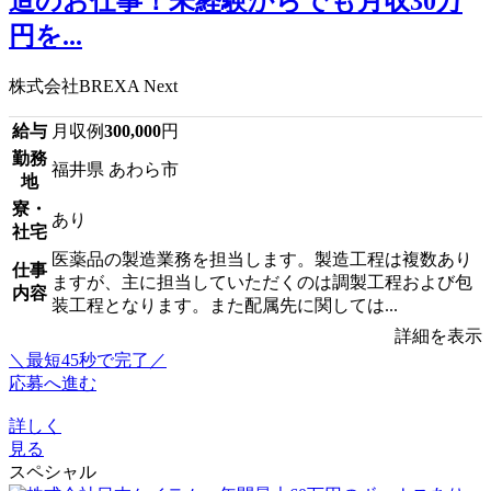
造のお仕事！未経験からでも月収30万
円を...
株式会社BREXA Next
給与
月収例
300,000
円
勤務
福井県 あわら市
地
寮・
あり
社宅
医薬品の製造業務を担当します。製造工程は複数あり
仕事
ますが、主に担当していただくのは調製工程および包
内容
装工程となります。また配属先に関しては...
詳細を表示
＼最短45秒で完了／
応募へ進む
詳しく
見る
スペシャル