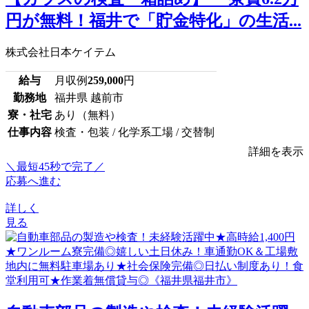
円が無料！福井で「貯金特化」の生活...
株式会社日本ケイテム
給与
月収例
259,000
円
勤務地
福井県 越前市
寮・社宅
あり（無料）
仕事内容
検査・包装 / 化学系工場 / 交替制
詳細を表示
＼最短45秒で完了／
応募へ進む
詳しく
見る