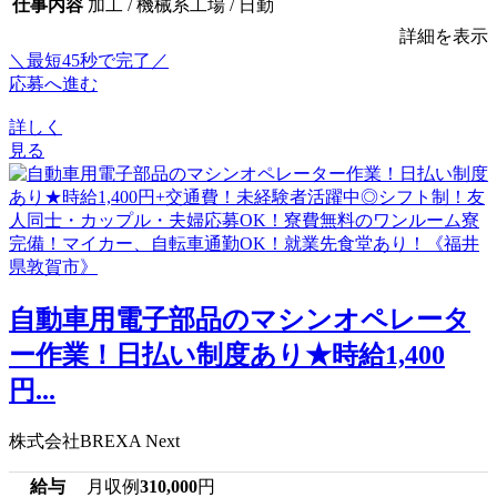
仕事内容
加工 / 機械系工場 / 日勤
詳細を表示
＼最短45秒で完了／
応募へ進む
詳しく
見る
自動車用電子部品のマシンオペレータ
ー作業！日払い制度あり★時給1,400
円...
株式会社BREXA Next
給与
月収例
310,000
円