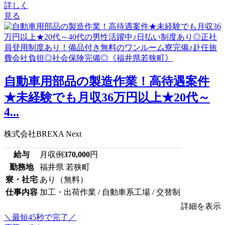
詳しく
見る
自動車用部品の製造作業！高待遇案件
★未経験でも月収36万円以上★20代～
4...
株式会社BREXA Next
給与
月収例
370,000
円
勤務地
福井県 若狭町
寮・社宅
あり（無料）
仕事内容
加工・出荷作業 / 自動車系工場 / 交替制
詳細を表示
＼最短45秒で完了／