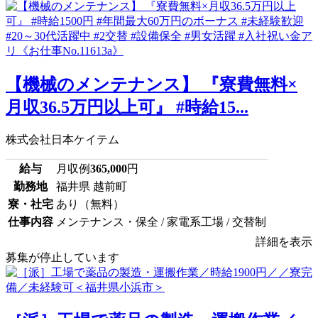
【機械のメンテナンス】 『寮費無料×
月収36.5万円以上可』 #時給15...
株式会社日本ケイテム
給与
月収例
365,000
円
勤務地
福井県 越前町
寮・社宅
あり（無料）
仕事内容
メンテナンス・保全 / 家電系工場 / 交替制
詳細を表示
募集が停止しています