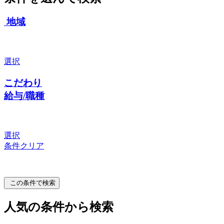
地域
選択
こだわり
給与/職種
選択
条件クリア
この条件で検索
人気の条件から検索