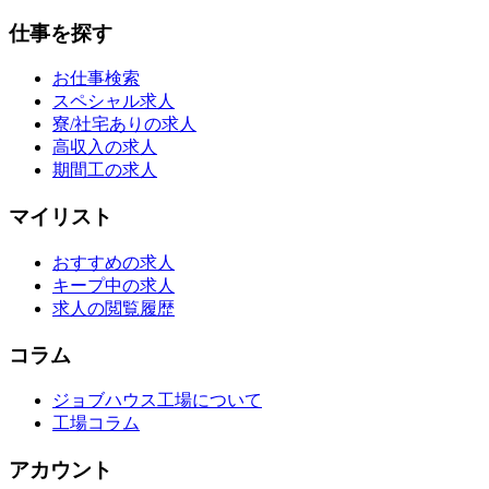
仕事を探す
お仕事検索
スペシャル求人
寮/社宅ありの求人
高収入の求人
期間工の求人
マイリスト
おすすめの求人
キープ中の求人
求人の閲覧履歴
コラム
ジョブハウス工場について
工場コラム
アカウント