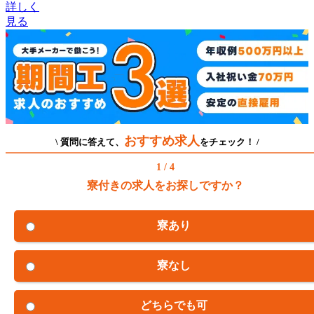
詳しく
見る
おすすめ求人
\ 質問に答えて、
をチェック！ /
1 / 4
寮付きの求人をお探しですか？
寮あり
寮なし
どちらでも可