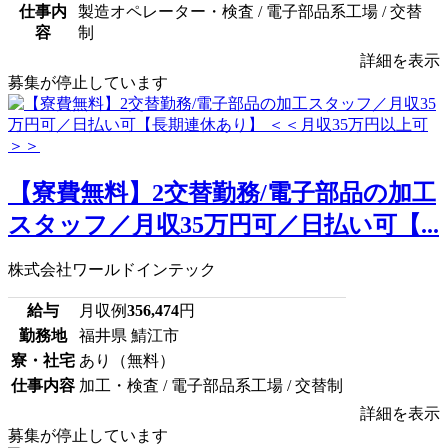
仕事内
製造オペレーター・検査 / 電子部品系工場 / 交替
容
制
詳細を表示
募集が停止しています
【寮費無料】2交替勤務/電子部品の加工
スタッフ／月収35万円可／日払い可【...
株式会社ワールドインテック
給与
月収例
356,474
円
勤務地
福井県 鯖江市
寮・社宅
あり（無料）
仕事内容
加工・検査 / 電子部品系工場 / 交替制
詳細を表示
募集が停止しています