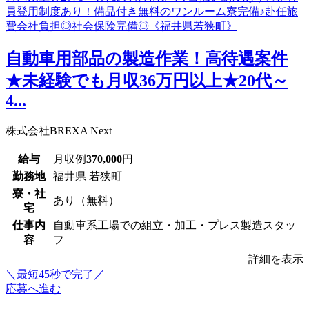
自動車用部品の製造作業！高待遇案件
★未経験でも月収36万円以上★20代～
4...
株式会社BREXA Next
給与
月収例
370,000
円
勤務地
福井県 若狭町
寮・社
あり（無料）
宅
仕事内
自動車系工場での組立・加工・プレス製造スタッ
容
フ
詳細を表示
＼最短45秒で完了／
応募へ進む