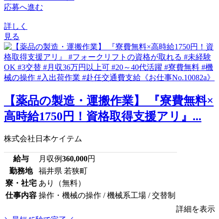
応募へ進む
詳しく
見る
【薬品の製造・運搬作業】 『寮費無料×
高時給1750円！資格取得支援アリ』...
株式会社日本ケイテム
給与
月収例
360,000
円
勤務地
福井県 若狭町
寮・社宅
あり（無料）
仕事内容
操作・機械の操作 / 機械系工場 / 交替制
詳細を表示