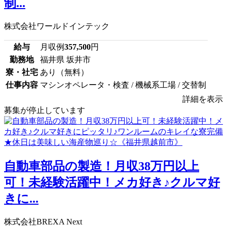
制...
株式会社ワールドインテック
給与
月収例
357,500
円
勤務地
福井県 坂井市
寮・社宅
あり（無料）
仕事内容
マシンオペレータ・検査 / 機械系工場 / 交替制
詳細を表示
募集が停止しています
自動車部品の製造！月収38万円以上
可！未経験活躍中！メカ好き♪クルマ好
きに...
株式会社BREXA Next