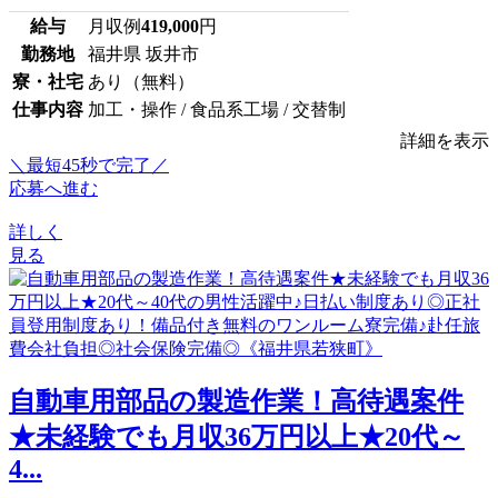
給与
月収例
419,000
円
勤務地
福井県 坂井市
寮・社宅
あり（無料）
仕事内容
加工・操作 / 食品系工場 / 交替制
詳細を表示
＼最短45秒で完了／
応募へ進む
詳しく
見る
自動車用部品の製造作業！高待遇案件
★未経験でも月収36万円以上★20代～
4...