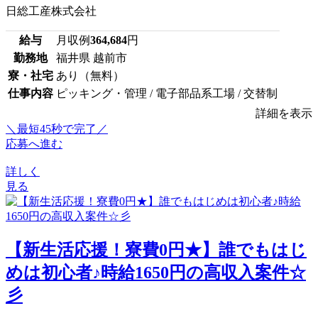
日総工産株式会社
給与
月収例
364,684
円
勤務地
福井県 越前市
寮・社宅
あり（無料）
仕事内容
ピッキング・管理 / 電子部品系工場 / 交替制
詳細を表示
＼最短45秒で完了／
応募へ進む
詳しく
見る
【新生活応援！寮費0円★】誰でもはじ
めは初心者♪時給1650円の高収入案件☆
彡