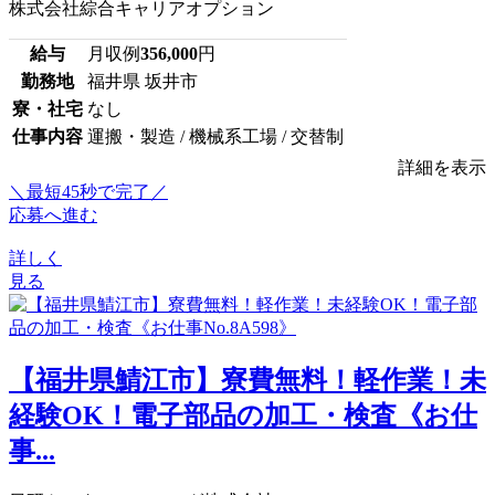
株式会社綜合キャリアオプション
給与
月収例
356,000
円
勤務地
福井県 坂井市
寮・社宅
なし
仕事内容
運搬・製造 / 機械系工場 / 交替制
詳細を表示
＼最短45秒で完了／
応募へ進む
詳しく
見る
【福井県鯖江市】寮費無料！軽作業！未
経験OK！電子部品の加工・検査《お仕
事...