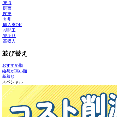
東海
関西
関東
九州
即入寮OK
期間工
寮あり
高収入
並び替え
おすすめ順
給与が高い順
新着順
スペシャル