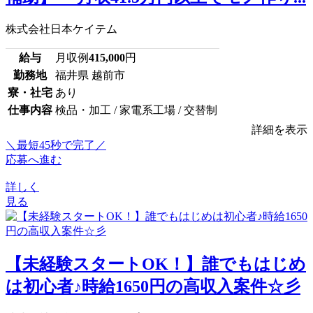
株式会社日本ケイテム
給与
月収例
415,000
円
勤務地
福井県 越前市
寮・社宅
あり
仕事内容
検品・加工 / 家電系工場 / 交替制
詳細を表示
＼最短45秒で完了／
応募へ進む
詳しく
見る
【未経験スタートOK！】誰でもはじめ
は初心者♪時給1650円の高収入案件☆彡