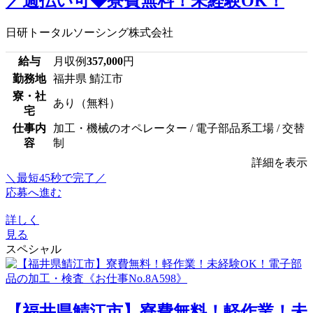
／週払い可◆寮費無料！未経験OK！
日研トータルソーシング株式会社
給与
月収例
357,000
円
勤務地
福井県 鯖江市
寮・社
あり（無料）
宅
仕事内
加工・機械のオペレーター / 電子部品系工場 / 交替
容
制
詳細を表示
＼最短45秒で完了／
応募へ進む
詳しく
見る
スペシャル
【福井県鯖江市】寮費無料！軽作業！未