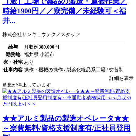
［派］工場で薬品の製造・運搬作業／
時給1900円／／寮完備／未経験可＜福
井...
株式会社サンキョウテクノスタッフ
給与
月収例
380,000
円
勤務地
福井県 小浜市
寮・社宅
あり
仕事内容
操作・機械の操作 / 製薬化粧品系工場 / 交替制
詳細を表示
募集が停止しています
★★アルミ製品の製造オペレータ★★
～寮費無料/資格支援制度有/正社員登用