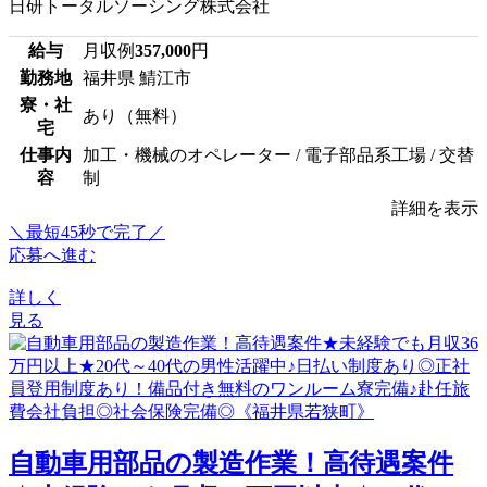
日研トータルソーシング株式会社
給与
月収例
357,000
円
勤務地
福井県 鯖江市
寮・社
あり（無料）
宅
仕事内
加工・機械のオペレーター / 電子部品系工場 / 交替
容
制
詳細を表示
＼最短45秒で完了／
応募へ進む
詳しく
見る
自動車用部品の製造作業！高待遇案件