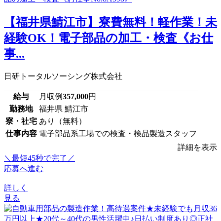
【福井県鯖江市】寮費無料！軽作業！未
経験OK！電子部品の加工・検査《お仕
事...
日研トータルソーシング株式会社
給与
月収例
357,000
円
勤務地
福井県 鯖江市
寮・社宅
あり（無料）
仕事内容
電子部品系工場での検査・検品製造スタッフ
詳細を表示
＼最短45秒で完了／
応募へ進む
詳しく
見る