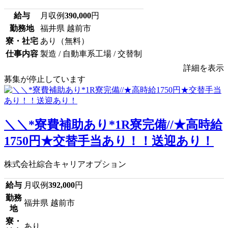
給与
月収例
390,000
円
勤務地
福井県 越前市
寮・社宅
あり（無料）
仕事内容
製造 / 自動車系工場 / 交替制
詳細を表示
募集が停止しています
＼＼*寮費補助あり*1R寮完備//★高時給
1750円★交替手当あり！！送迎あり！
株式会社綜合キャリアオプション
給与
月収例
392,000
円
勤務
福井県 越前市
地
寮・
あり