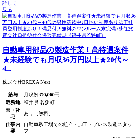
詳しく
見る
自動車用部品の製造作業！高待遇案件
★未経験でも月収36万円以上★20代～
4...
株式会社BREXA Next
給与
月収例
370,000
円
勤務地
福井県 若狭町
寮・社
あり（無料）
宅
仕事内
自動車系工場での組立・加工・プレス製造スタッ
容
フ