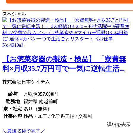
スペシャル
【お惣菜容器の製造・検品】 「寮費無
料×月収35.7万円可で一気に逆転生活...
株式会社日本ケイテム
給与
月収例
357,000
円
勤務地
福井県 南越前町
寮・社宅
あり（無料）
仕事内容
検品・加工 / 化学系工場 / 交替制
詳細を表示
＼最短45秒で完了／