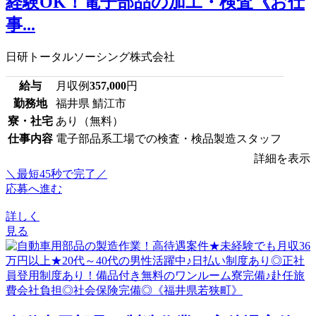
経験OK！電子部品の加工・検査《お仕
事...
日研トータルソーシング株式会社
給与
月収例
357,000
円
勤務地
福井県 鯖江市
寮・社宅
あり（無料）
仕事内容
電子部品系工場での検査・検品製造スタッフ
詳細を表示
＼最短45秒で完了／
応募へ進む
詳しく
見る