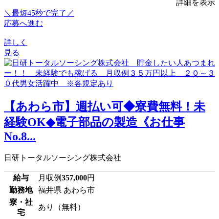
詳細を表示
＼最短45秒で完了／
応募へ進む
詳しく
見る
【あわら市】週払い可◆寮費無料！未
経験OK◆電子部品の製造《お仕事
No.8...
日研トータルソーシング株式会社
給与
月収例
357,000
円
勤務地
福井県 あわら市
寮・社
あり（無料）
宅