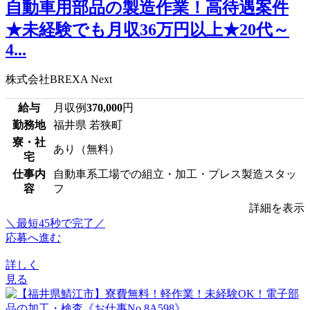
自動車用部品の製造作業！高待遇案件
★未経験でも月収36万円以上★20代～
4...
株式会社BREXA Next
給与
月収例
370,000
円
勤務地
福井県 若狭町
寮・社
あり（無料）
宅
仕事内
自動車系工場での組立・加工・プレス製造スタッ
容
フ
詳細を表示
＼最短45秒で完了／
応募へ進む
詳しく
見る