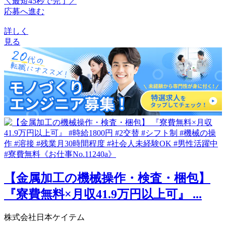
＼最短45秒で完了／
応募へ進む
詳しく
見る
【金属加工の機械操作・検査・梱包】
『寮費無料×月収41.9万円以上可』 ...
株式会社日本ケイテム