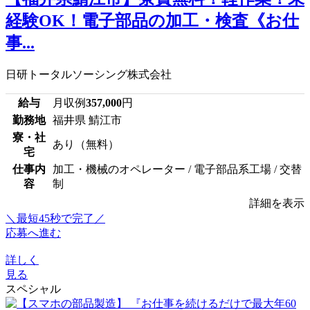
経験OK！電子部品の加工・検査《お仕
事...
日研トータルソーシング株式会社
給与
月収例
357,000
円
勤務地
福井県 鯖江市
寮・社
あり（無料）
宅
仕事内
加工・機械のオペレーター / 電子部品系工場 / 交替
容
制
詳細を表示
＼最短45秒で完了／
応募へ進む
詳しく
見る
スペシャル