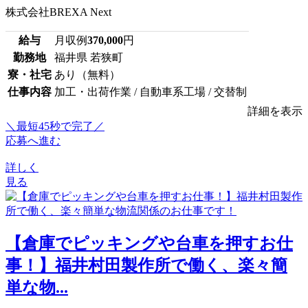
株式会社BREXA Next
給与
月収例
370,000
円
勤務地
福井県 若狭町
寮・社宅
あり（無料）
仕事内容
加工・出荷作業 / 自動車系工場 / 交替制
詳細を表示
＼最短45秒で完了／
応募へ進む
詳しく
見る
【倉庫でピッキングや台車を押すお仕
事！】福井村田製作所で働く、楽々簡
単な物...