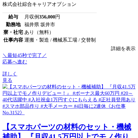
株式会社綜合キャリアオプション
給与
月収例
356,000
円
勤務地
福井県 坂井市
寮・社宅
あり（無料）
仕事内容
運搬・製造 / 機械系工場 / 交替制
詳細を表示
＼最短45秒で完了／
応募へ進む
詳しく
見る
【スマホパーツの材料のセット・機械
補助】 『月収41.5万円以上でモノ作り...