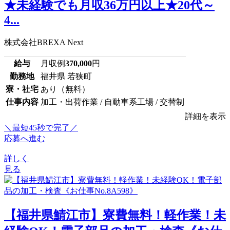
★未経験でも月収36万円以上★20代～
4...
株式会社BREXA Next
給与
月収例
370,000
円
勤務地
福井県 若狭町
寮・社宅
あり（無料）
仕事内容
加工・出荷作業 / 自動車系工場 / 交替制
詳細を表示
＼最短45秒で完了／
応募へ進む
詳しく
見る
【福井県鯖江市】寮費無料！軽作業！未