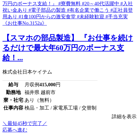
【スマホの部品製造】 『お仕事を続け
るだけで最大年60万円のボーナス支
給！...
株式会社日本ケイテム
給与
月収例
415,000
円
勤務地
福井県 越前市
寮・社宅
あり（無料）
仕事内容
検品・加工 / 家電系工場 / 交替制
詳細を表示
＼最短45秒で完了／
応募へ進む