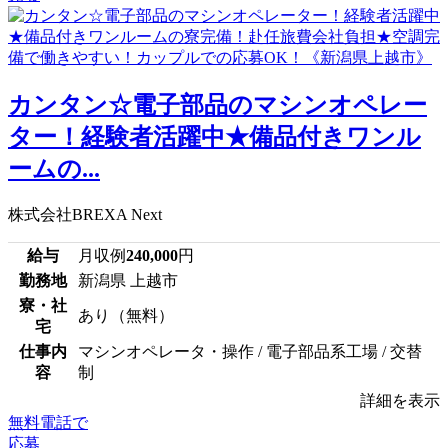
カンタン☆電子部品のマシンオペレー
ター！経験者活躍中★備品付きワンル
ームの...
株式会社BREXA Next
給与
月収例
240,000
円
勤務地
新潟県 上越市
寮・社
あり（無料）
宅
仕事内
マシンオペレータ・操作 / 電子部品系工場 / 交替
容
制
詳細を表示
無料電話で
応募