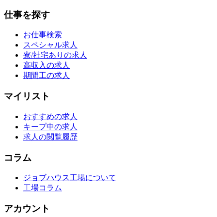
仕事を探す
お仕事検索
スペシャル求人
寮/社宅ありの求人
高収入の求人
期間工の求人
マイリスト
おすすめの求人
キープ中の求人
求人の閲覧履歴
コラム
ジョブハウス工場について
工場コラム
アカウント