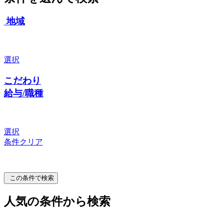
地域
選択
こだわり
給与/職種
選択
条件クリア
この条件で検索
人気の条件から検索