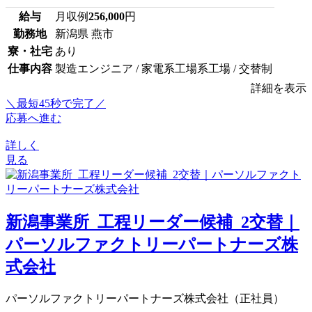
給与
月収例
256,000
円
勤務地
新潟県 燕市
寮・社宅
あり
仕事内容
製造エンジニア / 家電系工場系工場 / 交替制
詳細を表示
＼最短45秒で完了／
応募へ進む
詳しく
見る
新潟事業所_工程リーダー候補_2交替｜
パーソルファクトリーパートナーズ株
式会社
パーソルファクトリーパートナーズ株式会社（正社員）