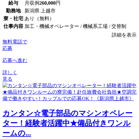
給与
月収例
260,000
円
勤務地
新潟県 上越市
寮・社宅
あり（無料）
仕事内容
加工・機械オペレーター / 機械系工場 / 交替制
詳細を表示
無料電話で
応募
応募へ進む
詳しく
見る
カンタン☆電子部品のマシンオペレー
ター！経験者活躍中★備品付きワンル
ームの...