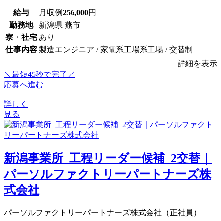
給与
月収例
256,000
円
勤務地
新潟県 燕市
寮・社宅
あり
仕事内容
製造エンジニア / 家電系工場系工場 / 交替制
詳細を表示
＼最短45秒で完了／
応募へ進む
詳しく
見る
新潟事業所_工程リーダー候補_2交替｜
パーソルファクトリーパートナーズ株
式会社
パーソルファクトリーパートナーズ株式会社（正社員）