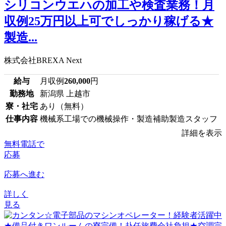
シリコンウエハの加工や検査業務！月
収例25万円以上可でしっかり稼げる★
製造...
株式会社BREXA Next
給与
月収例
260,000
円
勤務地
新潟県 上越市
寮・社宅
あり（無料）
仕事内容
機械系工場での機械操作・製造補助製造スタッフ
詳細を表示
無料電話で
応募
応募へ進む
詳しく
見る