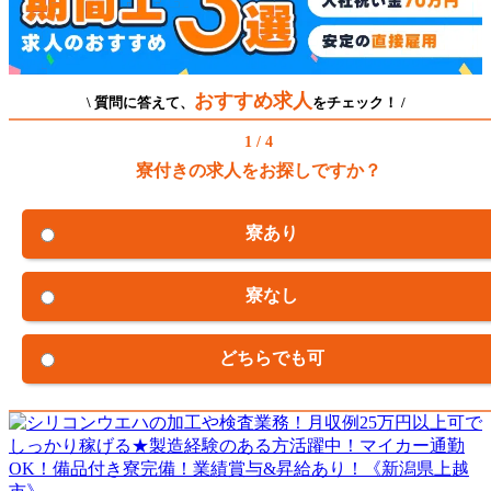
おすすめ求人
\ 質問に答えて、
をチェック！ /
1 / 4
寮付きの求人をお探しですか？
寮あり
寮なし
どちらでも可