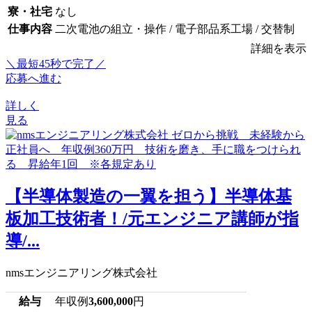
寮・社宅
なし
仕事内容
二次電池の組立・操作 / 電子部品系工場 / 交替制
詳細を表示
＼最短45秒で完了／
応募へ進む
詳しく
見る
【半導体製造の一翼を担う】半導体基
板加工技術者！/元エンジニア講師が指
導/...
nmsエンジニアリング株式会社
給与
年収例
3,600,000
円