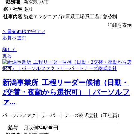
勤務地
新潟県 燕市
寮・社宅
あり
仕事内容
製造エンジニア / 家電系工場系工場 / 交替制
詳細を表示
＼最短45秒で完了／
応募へ進む
詳しく
見る
新潟事業所_工程リーダー候補（日勤・
2交替・夜勤から選択可）｜パーソルフ
ァ...
パーソルファクトリーパートナーズ株式会社（正社員）
給与
月収例
240,000
円