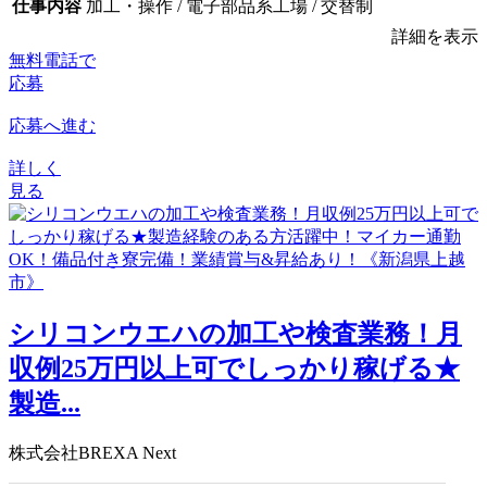
仕事内容
加工・操作 / 電子部品系工場 / 交替制
詳細を表示
無料電話で
応募
応募へ進む
詳しく
見る
シリコンウエハの加工や検査業務！月
収例25万円以上可でしっかり稼げる★
製造...
株式会社BREXA Next