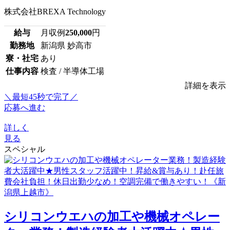
株式会社BREXA Technology
給与
月収例
250,000
円
勤務地
新潟県 妙高市
寮・社宅
あり
仕事内容
検査 / 半導体工場
詳細を表示
＼最短45秒で完了／
応募へ進む
詳しく
見る
スペシャル
シリコンウエハの加工や機械オペレー