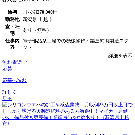
給与
月収例
270,000
円
勤務地
新潟県 上越市
寮・社
あり（無料）
宅
仕事内
電子部品系工場での機械操作・製造補助製造スタ
容
ッフ
詳細を表示
無料電話で
応募
応募へ進む
詳しく
見る