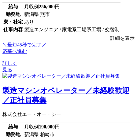
給与
月収例
256,000
円
勤務地
新潟県 燕市
寮・社宅
あり
仕事内容
製造エンジニア / 家電系工場系工場 / 交替制
詳細を表示
＼最短45秒で完了／
応募へ進む
詳しく
見る
製造マシンオペレーター／未経験歓迎
／正社員募集
株式会社エー・オー・シー
給与
月収例
190,000
円
勤務地
新潟県 柏崎市