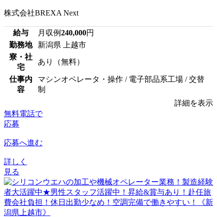
株式会社BREXA Next
給与
月収例
240,000
円
勤務地
新潟県 上越市
寮・社
あり（無料）
宅
仕事内
マシンオペレータ・操作 / 電子部品系工場 / 交替
容
制
詳細を表示
無料電話で
応募
応募へ進む
詳しく
見る