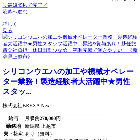
＼最短45秒で完了／
応募へ進む
詳しく
見る
シリコンウエハの加工や機械オペレー
ター業務！製造経験者大活躍中★男性
スタッ...
株式会社BREXA Next
給与
月収例
270,000
円
勤務地
新潟県 上越市
寮・社宅
あり（無料）