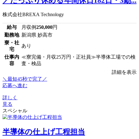
／たっぷり休める年間休日182日・3勤...
株式会社BREXA Technology
給与
月収例
250,000
円
勤務地
新潟県 妙高市
寮・社
あり
宅
仕事内
≪寮完備・月収25万円・正社員≫半導体工場での検
容
査・検品
詳細を表示
＼最短45秒で完了／
応募へ進む
詳しく
見る
スペシャル
半導体の仕上げ工程担当