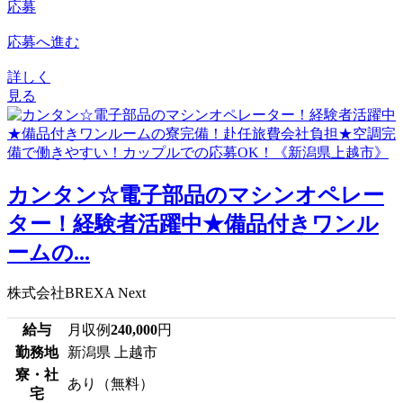
応募
応募へ進む
詳しく
見る
カンタン☆電子部品のマシンオペレー
ター！経験者活躍中★備品付きワンル
ームの...
株式会社BREXA Next
給与
月収例
240,000
円
勤務地
新潟県 上越市
寮・社
あり（無料）
宅