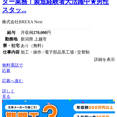
ター業務！製造経験者大活躍中★男性
スタッ...
株式会社BREXA Next
給与
月収例
270,000
円
勤務地
新潟県 上越市
寮・社宅
あり（無料）
仕事内容
加工・操作 / 電子部品系工場 / 交替制
詳細を表示
無料電話で
応募
応募へ進む
詳しく
見る