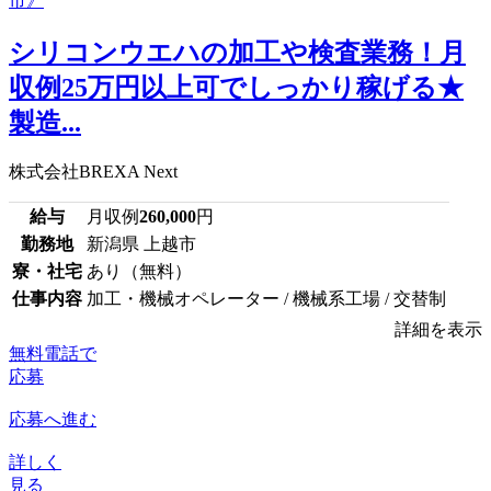
シリコンウエハの加工や検査業務！月
収例25万円以上可でしっかり稼げる★
製造...
株式会社BREXA Next
給与
月収例
260,000
円
勤務地
新潟県 上越市
寮・社宅
あり（無料）
仕事内容
加工・機械オペレーター / 機械系工場 / 交替制
詳細を表示
無料電話で
応募
応募へ進む
詳しく
見る