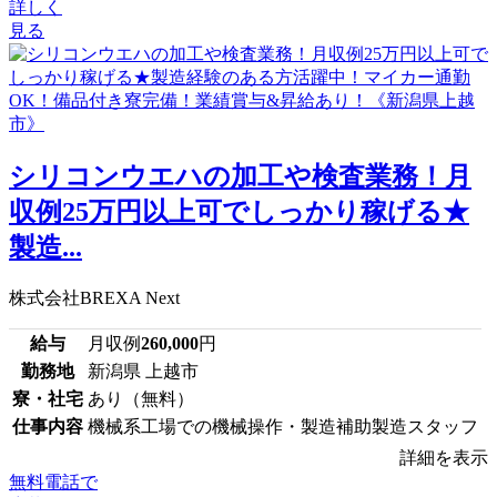
詳しく
見る
シリコンウエハの加工や検査業務！月
収例25万円以上可でしっかり稼げる★
製造...
株式会社BREXA Next
給与
月収例
260,000
円
勤務地
新潟県 上越市
寮・社宅
あり（無料）
仕事内容
機械系工場での機械操作・製造補助製造スタッフ
詳細を表示
無料電話で