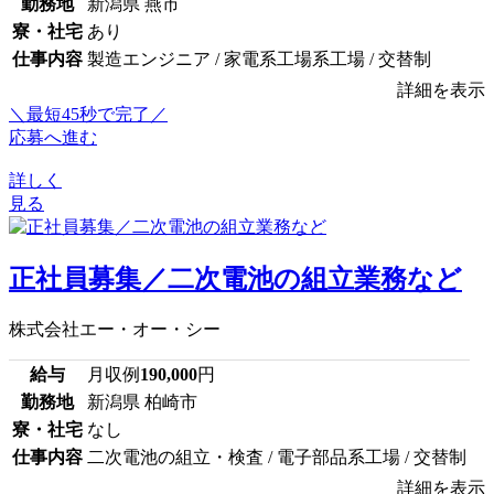
勤務地
新潟県 燕市
寮・社宅
あり
仕事内容
製造エンジニア / 家電系工場系工場 / 交替制
詳細を表示
＼最短45秒で完了／
応募へ進む
詳しく
見る
正社員募集／二次電池の組立業務など
株式会社エー・オー・シー
給与
月収例
190,000
円
勤務地
新潟県 柏崎市
寮・社宅
なし
仕事内容
二次電池の組立・検査 / 電子部品系工場 / 交替制
詳細を表示