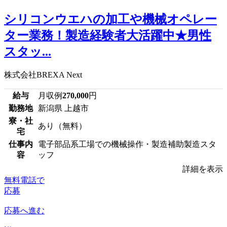
シリコンウエハの加工や機械オペレー
ター業務！製造経験者大活躍中★男性
スタッ...
株式会社BREXA Next
給与
月収例
270,000
円
勤務地
新潟県 上越市
寮・社
あり（無料）
宅
仕事内
電子部品系工場での機械操作・製造補助製造スタ
容
ッフ
詳細を表示
無料電話で
応募
応募へ進む