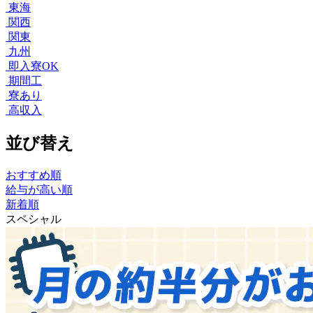
東海
関西
関東
九州
即入寮OK
期間工
寮あり
高収入
並び替え
おすすめ順
給与が高い順
新着順
スペシャル