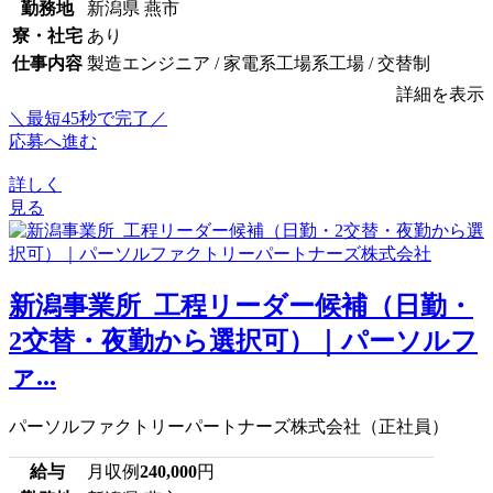
勤務地
新潟県 燕市
寮・社宅
あり
仕事内容
製造エンジニア / 家電系工場系工場 / 交替制
詳細を表示
＼最短45秒で完了／
応募へ進む
詳しく
見る
新潟事業所_工程リーダー候補（日勤・
2交替・夜勤から選択可）｜パーソルフ
ァ...
パーソルファクトリーパートナーズ株式会社（正社員）
給与
月収例
240,000
円