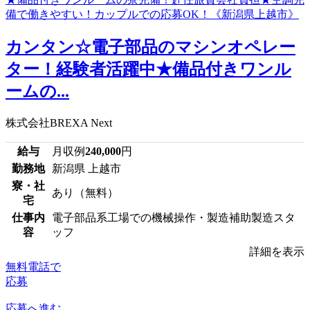
カンタン☆電子部品のマシンオペレー
ター！経験者活躍中★備品付きワンル
ームの...
株式会社BREXA Next
給与
月収例
240,000
円
勤務地
新潟県 上越市
寮・社
あり（無料）
宅
仕事内
電子部品系工場での機械操作・製造補助製造スタ
容
ッフ
詳細を表示
無料電話で
応募
応募へ進む