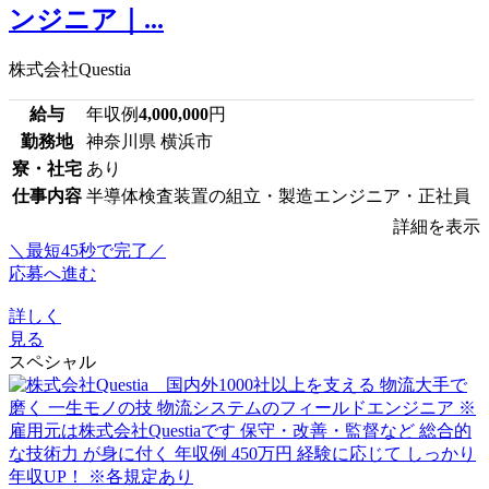
ンジニア｜...
株式会社Questia
給与
年収例
4,000,000
円
勤務地
神奈川県 横浜市
寮・社宅
あり
仕事内容
半導体検査装置の組立・製造エンジニア・正社員
詳細を表示
＼最短45秒で完了／
応募へ進む
詳しく
見る
スペシャル