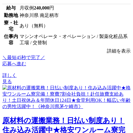
給与
月収例
240,000
円
勤務地
神奈川県 南足柄市
寮・社
あり（無料）
宅
仕事内
マシンオペレータ・オペレーション / 製薬化粧品系
容
工場 / 交替制
詳細を表示
＼最短45秒で完了／
応募へ進む
詳しく
見る
原材料の運搬業務！日払い制度あり！
住み込み活躍中★格安ワンルーム寮完