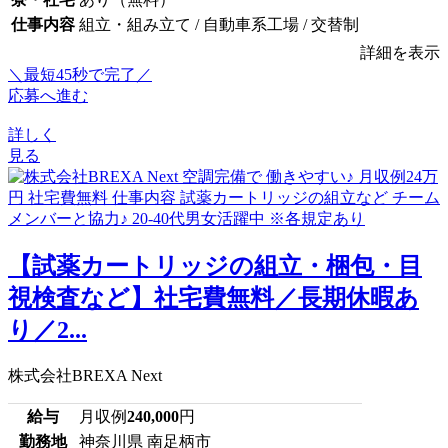
仕事内容
組立・組み立て / 自動車系工場 / 交替制
詳細を表示
＼最短45秒で完了／
応募へ進む
詳しく
見る
【試薬カートリッジの組立・梱包・目
視検査など】社宅費無料／長期休暇あ
り／2...
株式会社BREXA Next
給与
月収例
240,000
円
勤務地
神奈川県 南足柄市