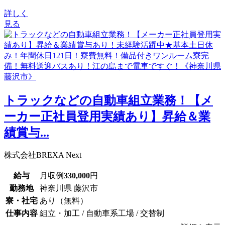
詳しく
見る
トラックなどの自動車組立業務！【メ
ーカー正社員登用実績あり】昇給＆業
績賞与...
株式会社BREXA Next
給与
月収例
330,000
円
勤務地
神奈川県 藤沢市
寮・社宅
あり（無料）
仕事内容
組立・加工 / 自動車系工場 / 交替制