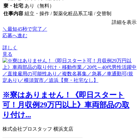
寮・社宅
あり（無料）
仕事内容
組立・操作 / 製薬化粧品系工場 / 交替制
詳細を表示
＼最短45秒で完了／
応募へ進む
詳しく
見る
※寮はありません！《即日スタート
可！月収例29万円以上》車両部品の取
り付け...
株式会社プロスタッフ 横浜支店