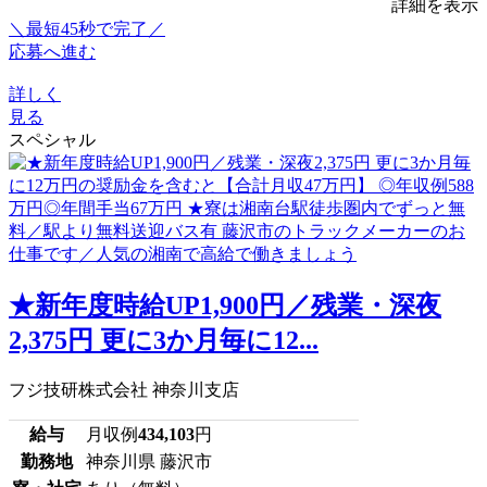
詳細を表示
＼最短45秒で完了／
応募へ進む
詳しく
見る
スペシャル
★新年度時給UP1,900円／残業・深夜
2,375円 更に3か月毎に12...
フジ技研株式会社 神奈川支店
給与
月収例
434,103
円
勤務地
神奈川県 藤沢市