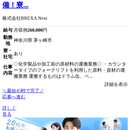
備！寮...
株式会社BREXA Next
給与
月収例
260,000
円
勤務
神奈川県 茅ヶ崎市
地
寮・
あり
社宅
◇化学製品や加工前の原材料の運搬業務◇ ・カウンタ
仕事
ータイプのフォークリフトを利用した原料・資材の運
内容
搬業務 運搬するものはドラム缶、ペ...
詳細を表示
＼最短45秒で完了／
応募へ進む
詳しく
見る