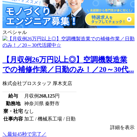
スペシャル
【月収例26万円以上◎】空調機製造業
での補修作業／日勤のみ！／20～30代...
株式会社プロスタッフ 厚木支店
給与
月収例
268,125
円
勤務地
神奈川県 秦野市
寮・社宅
なし
仕事内容
加工 / 機械系工場 / 日勤
詳細を表示
＼最短45秒で完了／