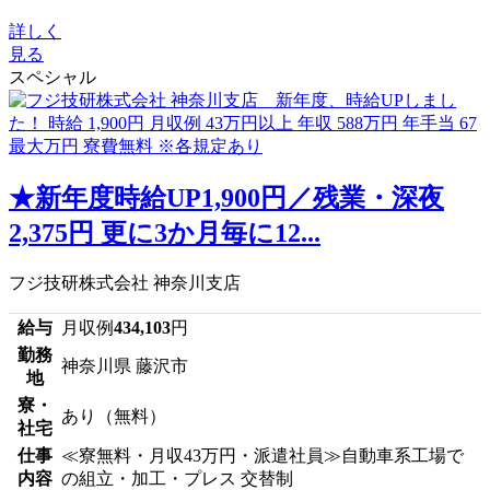
詳しく
見る
スペシャル
★新年度時給UP1,900円／残業・深夜
2,375円 更に3か月毎に12...
フジ技研株式会社 神奈川支店
給与
月収例
434,103
円
勤務
神奈川県 藤沢市
地
寮・
あり（無料）
社宅
仕事
≪寮無料・月収43万円・派遣社員≫自動車系工場で
内容
の組立・加工・プレス 交替制