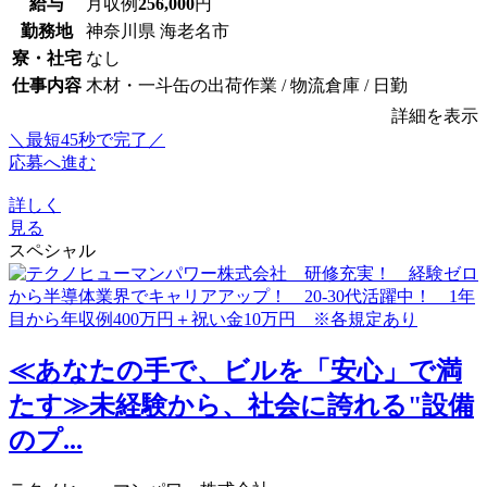
給与
月収例
256,000
円
勤務地
神奈川県 海老名市
寮・社宅
なし
仕事内容
木材・一斗缶の出荷作業 / 物流倉庫 / 日勤
詳細を表示
＼最短45秒で完了／
応募へ進む
詳しく
見る
スペシャル
≪あなたの手で、ビルを「安心」で満
たす≫未経験から、社会に誇れる"設備
のプ...