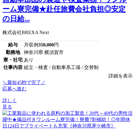
ーム寮完備★赴任旅費会社負担◎安定
の日給...
株式会社BREXA Next
給与
月収例
350,000
円
勤務地
神奈川県 横須賀市
寮・社宅
あり
仕事内容
組立・検査 / 自動車系工場 / 交替制
詳細を表示
＼最短45秒で完了／
応募へ進む
詳しく
見る