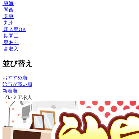
東海
関西
関東
九州
即入寮OK
期間工
寮あり
高収入
並び替え
おすすめ順
給与が高い順
新着順
プレミア求人