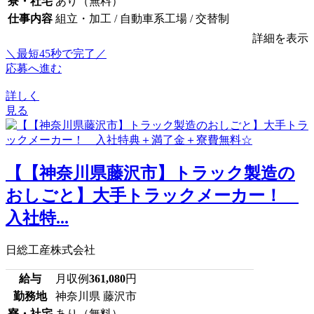
寮・社宅
あり（無料）
仕事内容
組立・加工 / 自動車系工場 / 交替制
詳細を表示
＼最短45秒で完了／
応募へ進む
詳しく
見る
【【神奈川県藤沢市】トラック製造の
おしごと】大手トラックメーカー！
入社特...
日総工産株式会社
給与
月収例
361,080
円
勤務地
神奈川県 藤沢市
寮・社宅
あり（無料）