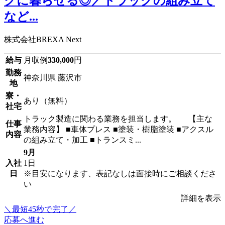
クに暮らせる◎／トラックの組み立て
など...
株式会社BREXA Next
給与
月収例
330,000
円
勤務
神奈川県 藤沢市
地
寮・
あり（無料）
社宅
トラック製造に関わる業務を担当します。 【主な
仕事
業務内容】 ■車体プレス ■塗装・樹脂塗装 ■アクスル
内容
の組み立て・加工 ■トランスミ...
9月
入社
1日
日
※目安になります、表記なしは面接時にご相談くださ
い
詳細を表示
＼最短45秒で完了／
応募へ進む