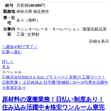
給与
月収例
240,000
円
勤務地
神奈川県 南足柄市
寮・社
あり（無料）
宅
仕事内
マシンオペレータ・オペレーション / 製薬化粧品系
容
工場 / 交替制
詳細を表示
＼最短45秒で完了／
応募へ進む
詳しく
見る
スペシャル
原材料の運搬業務！日払い制度あり！
住み込み活躍中★格安ワンルーム寮完