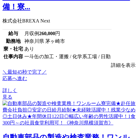
備！寮...
株式会社BREXA Next
給与
月収例
260,000
円
勤務地
神奈川県 茅ヶ崎市
寮・社宅
あり
仕事内容
一斗缶の加工・運搬 / 化学系工場 / 日勤
詳細を表示
＼最短45秒で完了／
応募へ進む
詳しく
見る
自動車部品の製造や検査業務！ワンル