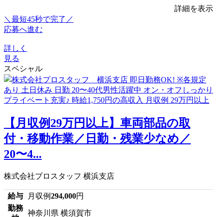
詳細を表示
＼最短45秒で完了／
応募へ進む
詳しく
見る
スペシャル
【月収例29万円以上】車両部品の取
付・移動作業／日勤・残業少なめ／
20〜4...
株式会社プロスタッフ 横浜支店
給与
月収例
294,000
円
勤務
神奈川県 横須賀市