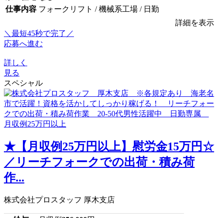
仕事内容
フォークリフト / 機械系工場 / 日勤
詳細を表示
＼最短45秒で完了／
応募へ進む
詳しく
見る
スペシャル
★【月収例25万円以上】慰労金15万円☆
／リーチフォークでの出荷・積み荷
作...
株式会社プロスタッフ 厚木支店