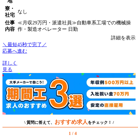
地
寮・
なし
社宅
仕事
≪月収29万円・派遣社員≫自動車系工場での機械操
内容
作・製造オペレーター 日勤
詳細を表示
＼最短45秒で完了／
応募へ進む
詳しく
見る
おすすめ求人
\ 質問に答えて、
をチェック！ /
1 / 4