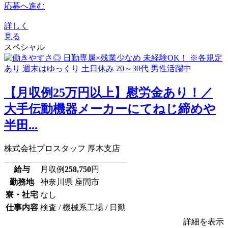
応募へ進む
詳しく
見る
スペシャル
【月収例25万円以上】慰労金あり！／
大手伝動機器メーカーにてねじ締めや
半田...
株式会社プロスタッフ 厚木支店
給与
月収例
258,750
円
勤務地
神奈川県 座間市
寮・社宅
なし
仕事内容
検査 / 機械系工場 / 日勤
詳細を表示