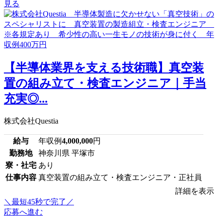
見る
【半導体業界を支える技術職】真空装
置の組み立て・検査エンジニア｜手当
充実◎...
株式会社Questia
給与
年収例
4,000,000
円
勤務地
神奈川県 平塚市
寮・社宅
あり
仕事内容
真空装置の組み立て・検査エンジニア・正社員
詳細を表示
＼最短45秒で完了／
応募へ進む