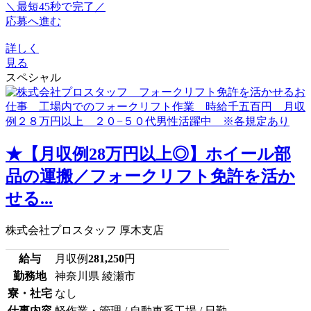
＼最短45秒で完了／
応募へ進む
詳しく
見る
スペシャル
★【月収例28万円以上◎】ホイール部
品の運搬／フォークリフト免許を活か
せる...
株式会社プロスタッフ 厚木支店
給与
月収例
281,250
円
勤務地
神奈川県 綾瀬市
寮・社宅
なし
仕事内容
軽作業・管理 / 自動車系工場 / 日勤