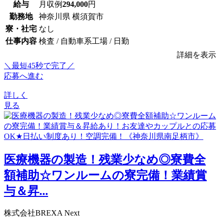
給与
月収例
294,000
円
勤務地
神奈川県 横須賀市
寮・社宅
なし
仕事内容
検査 / 自動車系工場 / 日勤
詳細を表示
＼最短45秒で完了／
応募へ進む
詳しく
見る
医療機器の製造！残業少なめ◎寮費全
額補助☆ワンルームの寮完備！業績賞
与＆昇...
株式会社BREXA Next