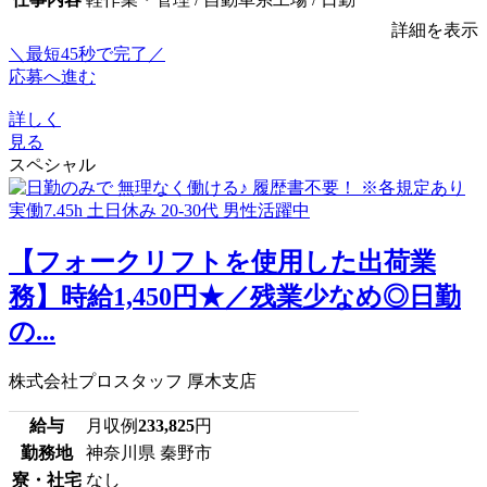
詳細を表示
＼最短45秒で完了／
応募へ進む
詳しく
見る
スペシャル
【フォークリフトを使用した出荷業
務】時給1,450円★／残業少なめ◎日勤
の...
株式会社プロスタッフ 厚木支店
給与
月収例
233,825
円
勤務地
神奈川県 秦野市
寮・社宅
なし