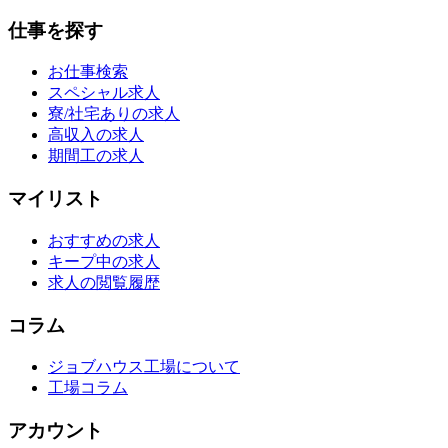
仕事を探す
お仕事検索
スペシャル求人
寮/社宅ありの求人
高収入の求人
期間工の求人
マイリスト
おすすめの求人
キープ中の求人
求人の閲覧履歴
コラム
ジョブハウス工場について
工場コラム
アカウント