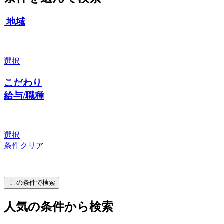
地域
選択
こだわり
給与/職種
選択
条件クリア
この条件で検索
人気の条件から検索