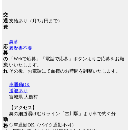
交
支給あり（月3万円まで）
通
費
急募
応
履歴書不要
募
「Webで応募」「電話で応募」ボタンよりご応募をお願
の
いいたします。
流
その後、お電話にて面接のお時間を調整いたします。
れ
車通勤OK
送迎あり
宮城県 大衡村
【アクセス】
奥の細道湯けむりライン「古川駅」より車で約31分
勤
◇車通勤OK（バイク通勤不可）
務