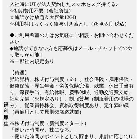
入社時にUTが法人契約したスマホをスグ持てる♪
☆初期費用不要（会社負担）
☆通話かけ放題＆大容量12GB
☆利用料はらくらく給与引き落とし（¥6,402/月 税込）
◆ご利用希望の方はお気軽にご相談・お問い合わせくだ
さい！
◆通話ができない方も応募後はメール・チャットでのや
り取りが可能！
※一部社内規定あり
【待遇】
昇給昇格、株式付与制度（※）、社会保険・雇用保険・
健康保険・厚生年金・労災保険完備、残業、休出手当有
り、深夜手当、有給休暇、慶弔休暇、通勤交通費支給、
社宅完備（※規定あり）、制服貸与（制服着用の職場の
福
み）、従業員持株会、資格取得制度あり、定年満60歳
利
（再雇用として原則65歳迄就業）
厚
※株式付与制度（新制度スタート）
生
「働いた時間が、株になる。」
・働いた時間がポイントとして貯まり、累計に応じてUT