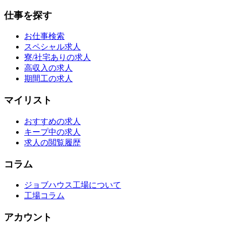
仕事を探す
お仕事検索
スペシャル求人
寮/社宅ありの求人
高収入の求人
期間工の求人
マイリスト
おすすめの求人
キープ中の求人
求人の閲覧履歴
コラム
ジョブハウス工場について
工場コラム
アカウント