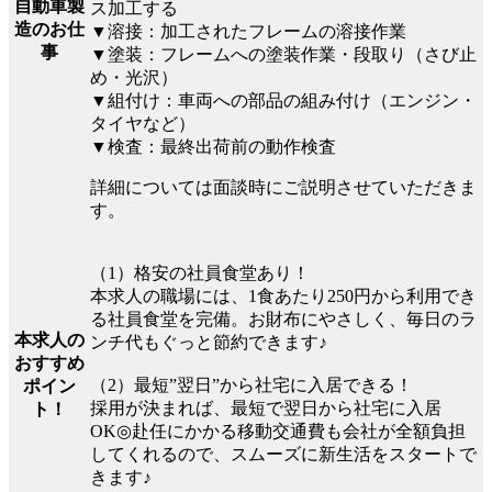
自動車製
ス加工する
造のお仕
▼溶接：加工されたフレームの溶接作業
事
▼塗装：フレームへの塗装作業・段取り（さび止
め・光沢）
▼組付け：車両への部品の組み付け（エンジン・
タイヤなど）
▼検査：最終出荷前の動作検査
詳細については面談時にご説明させていただきま
す。
（1）格安の社員食堂あり！
本求人の職場には、1食あたり250円から利用でき
る社員食堂を完備。お財布にやさしく、毎日のラ
本求人の
ンチ代もぐっと節約できます♪
おすすめ
（2）最短”翌日”から社宅に入居できる！
ポイン
採用が決まれば、最短で翌日から社宅に入居
ト！
OK◎赴任にかかる移動交通費も会社が全額負担
してくれるので、スムーズに新生活をスタートで
きます♪