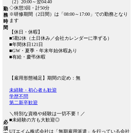
（2）20:00～翌04:40
◇休憩3回・計50分
勤
※研修期間（2日間）は「08:00～17:00」での勤務となり
務
ます
時
間
【休日・休暇】
■5勤2休（土日休み／会社カレンダーに準ずる）
■年間休日121日
■GW・夏季・年末年始休暇あり
■有給・慶弔休暇
【雇用形態補足】期間の定め：無
未経験・初心者も歓迎
学歴不問
第二新卒歓迎
＼特別な資格や経験は一切不要！／
■未経験の方も大歓迎◎
必
須
UTエイム株式会社は「無期雇用派遣」を行っている会社