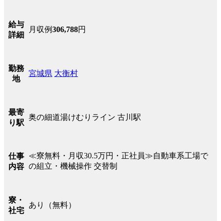
給与
月収例
306,788
円
詳細
勤務
宮城県
大衡村
地
最寄
奥の細道湯けむりライン 古川駅
り駅
≪寮無料・月収30.5万円・正社員≫自動車系工場で
仕事
の組立・機械操作 交替制
内容
寮・
あり（無料）
社宅