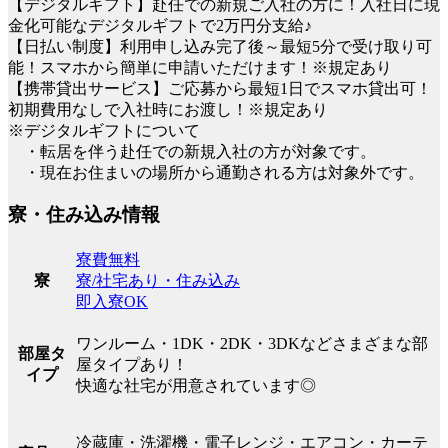
【デジタルギフト】赴任での新規ご入社の方に！入社日に現
金化可能なデジタルギフトで2万円分支給♪
【日払い制度】利用申し込み完了後～最短5分で受け取り可
能！スマホから簡単に申請いただけます！※規定あり
【携帯貸出サービス】ご応募から最短1日でスマホ貸出可！
初期費用なしで入社時にお渡し！※規定あり
※デジタルギフトについて
・転居を伴う赴任での新規入社の方が対象です。
・現在お住まいの場所から通勤される方は対象外です。
寮・住み込み情報
寮費無料
寮/社宅あり・住み込み
寮
即入寮OK
ワンルーム・1DK・2DK・3DKなどさまざまな部
部屋タ
屋タイプあり！
イプ
快適な社宅が用意されています◎
冷蔵庫・洗濯機・電子レンジ・エアコン・カーテ