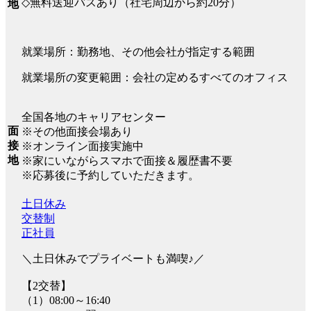
◇無料送迎バスあり（社宅周辺から約20分）
地
就業場所：勤務地、その他会社が指定する範囲
就業場所の変更範囲：会社の定めるすべてのオフィス
全国各地のキャリアセンター
面
※その他面接会場あり
接
※オンライン面接実施中
地
※家にいながらスマホで面接＆履歴書不要
※応募後に予約していただきます。
土日休み
交替制
正社員
＼土日休みでプライベートも満喫♪／
【2交替】
（1）08:00～16:40