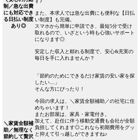
す♪
制／急な出費
にも対応でき
また、本求人では急な出費にも便利な【日払
る日払い制度
い制度】も完備。
あり◎
スマホから簡単に申請でき、最短5分で受け
取れるので、いざという時も心強いサポート
になります◎
安定した収入と頼れる制度で、安心&充実の
毎日を手に入れませんか？
「節約のためにできるだけ家賃の安い家を探
したい…」
そんな方にぴったり！
今回の求人は、＼家賃全額補助／の社宅に住
めちゃいます！
またお部屋は、家具・家電付き。
加えて、赴任に伴う移動交通費も会社が全額
＼家賃全額補
負担してくれます◎これなら初期費用をグッ
助／無理なく
と抑えて引っ越しができますね♪
節約して贅沢