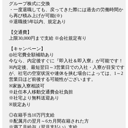
グループ株式に交換
・一度退職しても、戻ってきた際には過去の労働時間か
ら再び積み上げが可能(※)
※退職後5年以内、規定あり
【交通費】
上限30,000円まで支給 ※会社規定有り
【キャンペーン】
◎社宅費全額補助あり
今なら、内定後すぐに『即入社＆即入寮』が可能です！
※内定後、最短翌日～3営業日での入社・入寮が目安です
が、社宅の空室状況や連休を挟む場合によっては、1～2
営業日ほど前後する可能性がございます。
※家族入寮相談可
※赴任本人移動交通費会社負担
※社宅より無料送迎あり
※規定あり
◎在籍手当10万円支給
※配属月の翌月～6カ月間在籍された方
※満了月給与（翌月支払い）支給