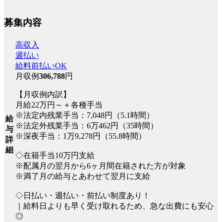
募集内容
高収入
週払い
給料前払いOK
月収例
306,788
円
【月収例内訳】
月給22万円～＋各種手当
※法定内残業手当：7,048円（5.1時間）
給
※法定外残業手当：6万462円（35時間）
与
※深夜手当：1万9,278円（55.8時間）
詳
細
◇在籍手当10万円支給
※配属月の翌月から6ヶ月間在籍された方が対象
※満了月の給与とあわせて翌月に支給
◇日払い・週払い・前払い制度あり！
｜給料日よりも早く受け取れるため、急な出費にも安心
◎