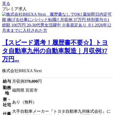
見る
プレミア求人
【スピード選考！履歴書不要☆】トヨ
タ自動車九州の自動車製造｜月収例37
万円...
株式会社BREXA Next
給与
月収例
370,000
円
勤務
福岡県 宮若市
地
寮・
あり（無料）
社宅
大手自動車メーカー『トヨタ自動車九州株式会社』に
仕事