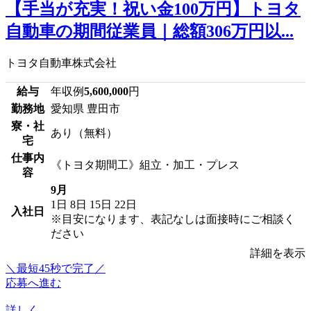
【手当が充実！祝い金100万円】トヨタ
自動車の期間従業員｜総額306万円以...
トヨタ自動車株式会社
給与
年収例
5,600,000
円
勤務地
愛知県 豊田市
寮・社
あり（無料）
宅
仕事内
《トヨタ期間工》組立・加工・プレス
容
9月
1日
8日
15日
22日
入社日
※目安になります、表記なしは面接時にご相談く
ださい
詳細を表示
＼最短45秒で完了／
応募へ進む
詳しく