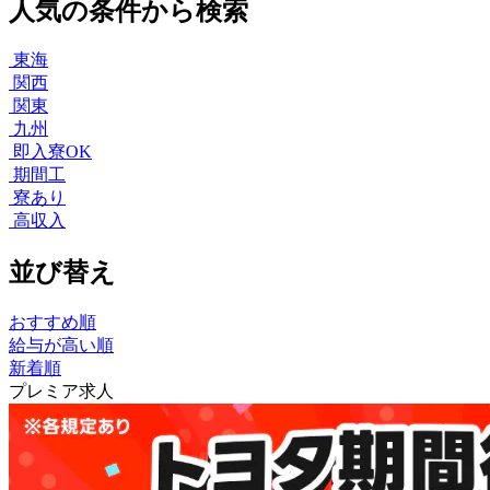
人気の条件から検索
東海
関西
関東
九州
即入寮OK
期間工
寮あり
高収入
並び替え
おすすめ順
給与が高い順
新着順
プレミア求人