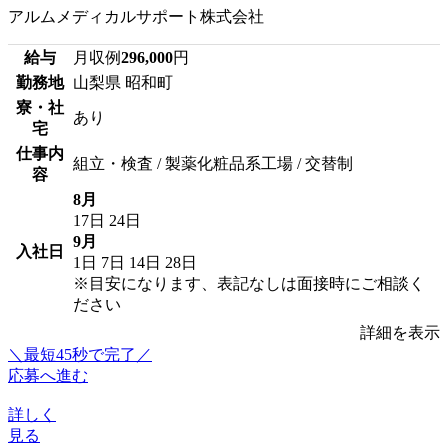
アルムメディカルサポート株式会社
給与
月収例
296,000
円
勤務地
山梨県 昭和町
寮・社
あり
宅
仕事内
組立・検査 / 製薬化粧品系工場 / 交替制
容
8月
17日
24日
9月
入社日
1日
7日
14日
28日
※目安になります、表記なしは面接時にご相談く
ださい
詳細を表示
＼最短45秒で完了／
応募へ進む
詳しく
見る