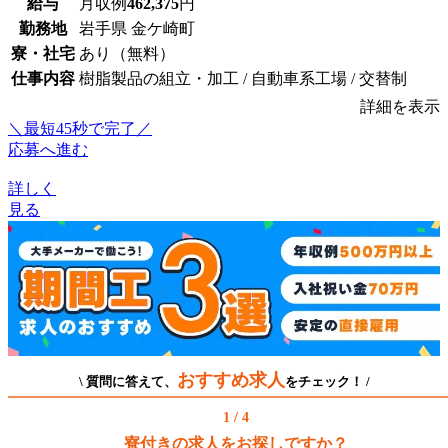
給与
月収例
462,375
円
勤務地
岩手県 金ケ崎町
寮・社宅
あり（無料）
仕事内容
樹脂製品の組立・加工 / 自動車系工場 / 交替制
詳細を表示
＼最短45秒で完了／
応募へ進む
詳しく
見る
おすすめ求人
\ 質問に答えて、
をチェック！ /
1 / 4
寮付きの求人をお探しですか？