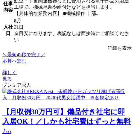
航空・宇宙関連機器などに使用される電子部品の製造
仕事
工場で、機械補助や組付けなどを担当します。
内容
【具体的な業務内容】 ■機械操作 ｜部...
8月
入社
31日
日
※目安になります、表記なしは面接時にご相談くださ
い
詳細を表示
＼最短45秒で完了／
応募へ進む
詳しく
見る
プレミア求人
【月収例30万円可】備品付き社宅に即
入居OK！／しかも社宅費はずっと無料
♪...