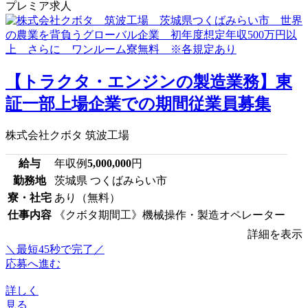
プレミア求人
【トラクタ・エンジンの製造業務】東
証一部上場企業での期間従業員募集
株式会社クボタ 筑波工場
給与
年収例
5,000,000
円
勤務地
茨城県 つくばみらい市
寮・社宅
あり（無料）
仕事内容
《クボタ期間工》機械操作・製造オペレーター
詳細を表示
＼最短45秒で完了／
応募へ進む
詳しく
見る