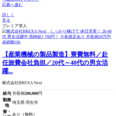
応募へ進む
詳しく
見る
プレミア求人
【産業機械の製品製造】寮費無料／赴
任旅費会社負担／20代～40代の男女活
躍...
株式会社BREXA Next
給与
月収例
280,000
円
勤務
埼玉県 羽生市
地
寮・
あり（無料）