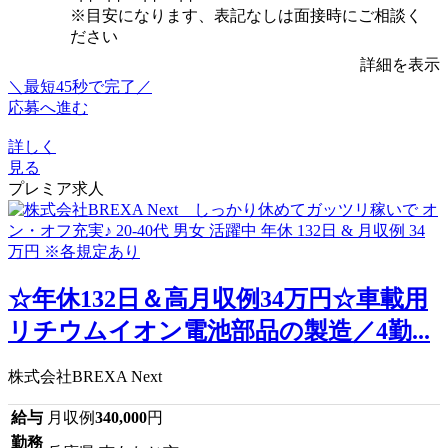
※目安になります、表記なしは面接時にご相談く
ださい
詳細を表示
＼最短45秒で完了／
応募へ進む
詳しく
見る
プレミア求人
☆年休132日＆高月収例34万円☆車載用
リチウムイオン電池部品の製造／4勤...
株式会社BREXA Next
給与
月収例
340,000
円
勤務