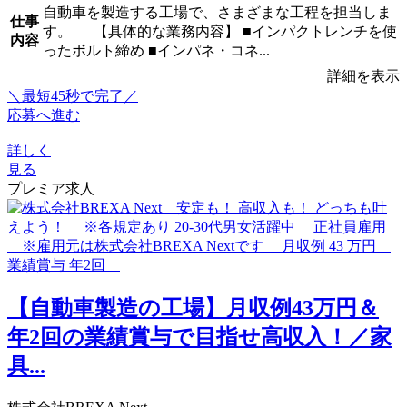
自動車を製造する工場で、さまざまな工程を担当しま
仕事
す。 【具体的な業務内容】 ■インパクトレンチを使
内容
ったボルト締め ■インパネ・コネ...
詳細を表示
＼最短45秒で完了／
応募へ進む
詳しく
見る
プレミア求人
【自動車製造の工場】月収例43万円＆
年2回の業績賞与で目指せ高収入！／家
具...