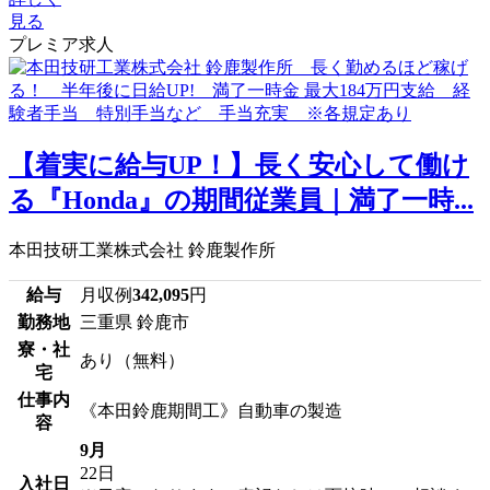
見る
プレミア求人
【着実に給与UP！】長く安心して働け
る『Honda』の期間従業員｜満了一時...
本田技研工業株式会社 鈴鹿製作所
給与
月収例
342,095
円
勤務地
三重県 鈴鹿市
寮・社
あり（無料）
宅
仕事内
《本田鈴鹿期間工》自動車の製造
容
9月
22日
入社日