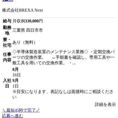
株式会社BREXA Next
給与
月収例
330,000
円
勤務
三重県 四日市市
地
寮・
あり（無料）
社宅
◇半導体製造装置のメンテナンス業務◇ ・定期交換パ
仕事
ーツの交換作業。 →手順書を確認し、専用工具や一
内容
般工具を用いての交換作業。 ・...
8月
16日
入社
9月
日
1日
※目安になります、表記なしは面接時にご相談くださ
い
詳細を表示
＼最短45秒で完了／
応募へ進む