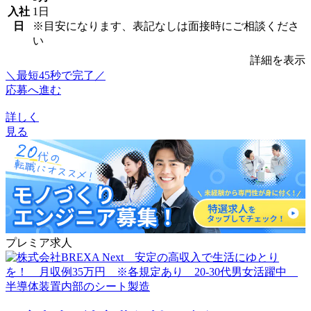
入社
1日
日
※目安になります、表記なしは面接時にご相談くださ
い
詳細を表示
＼最短45秒で完了／
応募へ進む
詳しく
見る
プレミア求人