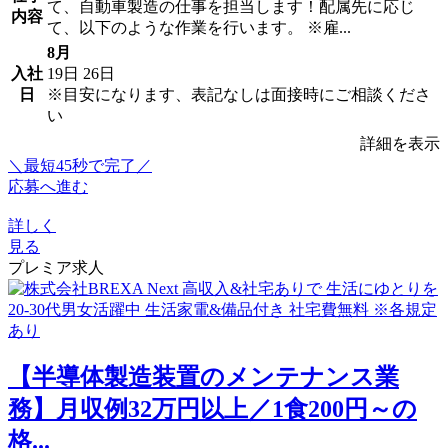
て、自動車製造の仕事を担当します！配属先に応じ
内容
て、以下のような作業を行います。 ※雇...
8月
入社
19日
26日
日
※目安になります、表記なしは面接時にご相談くださ
い
詳細を表示
＼最短45秒で完了／
応募へ進む
詳しく
見る
プレミア求人
【半導体製造装置のメンテナンス業
務】月収例32万円以上／1食200円～の
格...