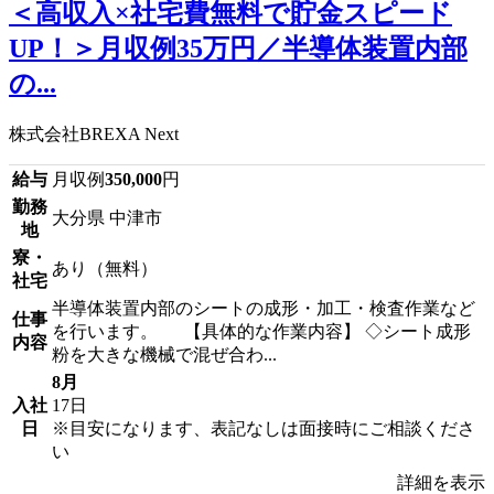
＜高収入×社宅費無料で貯金スピード
UP！＞月収例35万円／半導体装置内部
の...
株式会社BREXA Next
給与
月収例
350,000
円
勤務
大分県 中津市
地
寮・
あり（無料）
社宅
半導体装置内部のシートの成形・加工・検査作業など
仕事
を行います。 【具体的な作業内容】 ◇シート成形
内容
粉を大きな機械で混ぜ合わ...
8月
入社
17日
日
※目安になります、表記なしは面接時にご相談くださ
い
詳細を表示