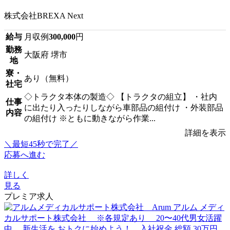
株式会社BREXA Next
給与
月収例
300,000
円
勤務
大阪府 堺市
地
寮・
あり（無料）
社宅
◇トラクタ本体の製造◇ 【トラクタの組立】 ・社内
仕事
に出たり入ったりしながら車部品の組付け ・外装部品
内容
の組付け ※ともに動きながら作業...
詳細を表示
＼最短45秒で完了／
応募へ進む
詳しく
見る
プレミア求人