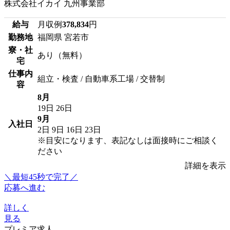
株式会社イカイ 九州事業部
給与
月収例
378,834
円
勤務地
福岡県 宮若市
寮・社
あり（無料）
宅
仕事内
組立・検査 / 自動車系工場 / 交替制
容
8月
19日
26日
9月
入社日
2日
9日
16日
23日
※目安になります、表記なしは面接時にご相談く
ださい
詳細を表示
＼最短45秒で完了／
応募へ進む
詳しく
見る
プレミア求人