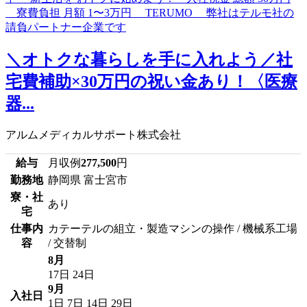
＼オトクな暮らしを手に入れよう／社
宅費補助×30万円の祝い金あり！〈医療
器...
アルムメディカルサポート株式会社
給与
月収例
277,500
円
勤務地
静岡県 富士宮市
寮・社
あり
宅
仕事内
カテーテルの組立・製造マシンの操作 / 機械系工場
容
/ 交替制
8月
17日
24日
9月
入社日
1日
7日
14日
29日