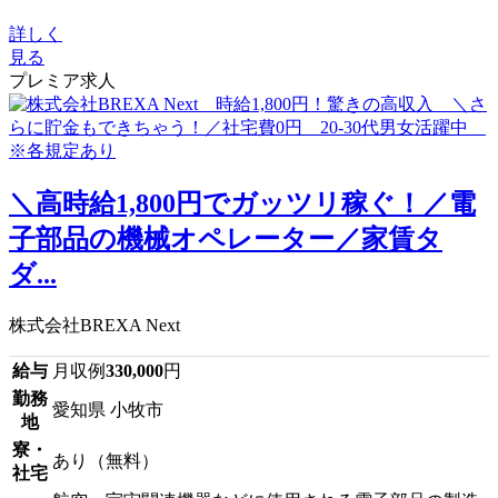
詳しく
見る
プレミア求人
＼高時給1,800円でガッツリ稼ぐ！／電
子部品の機械オペレーター／家賃タ
ダ...
株式会社BREXA Next
給与
月収例
330,000
円
勤務
愛知県 小牧市
地
寮・
あり（無料）
社宅