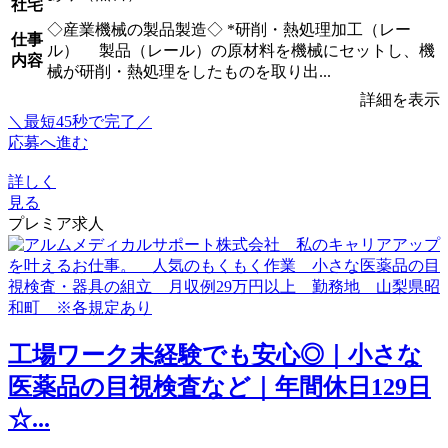
社宅
◇産業機械の製品製造◇ *研削・熱処理加工（レー
仕事
ル） 製品（レール）の原材料を機械にセットし、機
内容
械が研削・熱処理をしたものを取り出...
詳細を表示
＼最短45秒で完了／
応募へ進む
詳しく
見る
プレミア求人
工場ワーク未経験でも安心◎｜小さな
医薬品の目視検査など｜年間休日129日
☆...