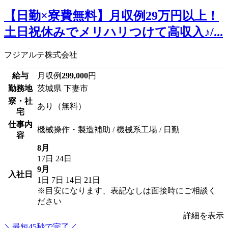
【日勤×寮費無料】月収例29万円以上！
土日祝休みでメリハリつけて高収入♪/...
フジアルテ株式会社
給与
月収例
299,000
円
勤務地
茨城県 下妻市
寮・社
あり（無料）
宅
仕事内
機械操作・製造補助 / 機械系工場 / 日勤
容
8月
17日
24日
9月
入社日
1日
7日
14日
21日
※目安になります、表記なしは面接時にご相談く
ださい
詳細を表示
＼最短45秒で完了／