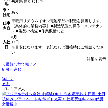
兵庫県 南あわじ市
地
寮・
あり
社宅
車載用リチウムイオン電池部品の製造を担当します。
仕事
【具体的な業務内容】 ■製造装置の操作・メンテナン
内容
ス ■製品の検査 ■作業数量など...
8月
入社
17日
日
※目安になります、表記なしは面接時にご相談くださ
い
詳細を表示
＼最短45秒で完了／
応募へ進む
詳しく
見る
プレミア求人