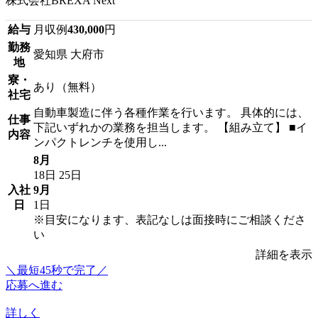
株式会社BREXA Next
給与
月収例
430,000
円
勤務
愛知県 大府市
地
寮・
あり（無料）
社宅
自動車製造に伴う各種作業を行います。 具体的には、
仕事
下記いずれかの業務を担当します。 【組み立て】 ■イ
内容
ンパクトレンチを使用し...
8月
18日
25日
入社
9月
日
1日
※目安になります、表記なしは面接時にご相談くださ
い
詳細を表示
＼最短45秒で完了／
応募へ進む
詳しく