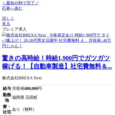
＼最短45秒で完了／
応募へ進む
詳しく
見る
プレミア求人
驚きの高時給！時給1,900円でガツガツ
稼げる！【自動車製造】社宅費無料＆...
株式会社BREXA Next
給与
月収例
480,000
円
勤務
福岡県 苅田町
地
寮・
あり（無料）
社宅