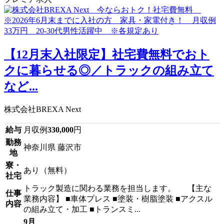
【12月末入社限定】社宅費無料でおト
クに暮らせる◎／トラックの組み立て
など...
株式会社BREXA Next
給与
月収例
330,000
円
勤務
神奈川県 藤沢市
地
寮・
あり（無料）
社宅
トラック製造に関わる業務を担当します。 【主な
仕事
業務内容】 ■車体プレス ■塗装・樹脂塗装 ■アクスル
内容
の組み立て・加工 ■トランスミ...
9月