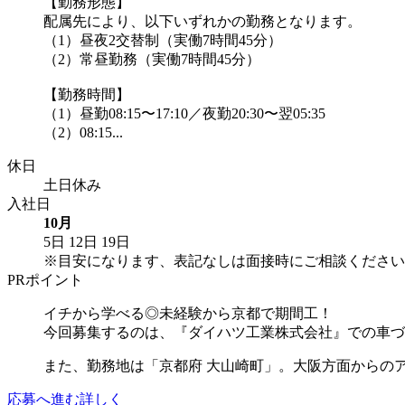
【勤務形態】
配属先により、以下いずれかの勤務となります。
（1）昼夜2交替制（実働7時間45分）
（2）常昼勤務（実働7時間45分）
【勤務時間】
（1）昼勤08:15〜17:10／夜勤20:30〜翌05:35
（2）08:15...
休日
土日休み
入社日
10月
5日
12日
19日
※目安になります、表記なしは面接時にご相談ください
PRポイント
イチから学べる◎未経験から京都で期間工！
今回募集するのは、『ダイハツ工業株式会社』での車づ
また、勤務地は「京都府 大山崎町」。大阪方面からのアク
応募へ進む
詳しく