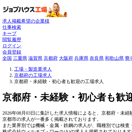
求人掲載希望の企業様
仕事検索
キープ
閲覧履歴
ログイン
会員登録
全国
三重県
滋賀県
京都府
大阪府
兵庫県
奈良県
和歌山県
寮
工場・製造業求人
京都府の工場求人
京都府・未経験・初心者も歓迎の工場求人
京都府・未経験・初心者も歓迎
2026年08月03日に集計した求人情報によると、京都府・未経
京都市の求人が一番多く掲載されております。
また業界別では機械・金属・鉄鋼の求人が、職種別では検査
株式会社ウィルオブ・ワーク(A)の求人も掲載されておりま