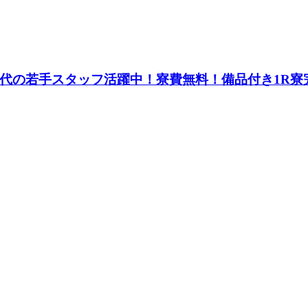
0代の若手スタッフ活躍中！寮費無料！備品付き1R寮