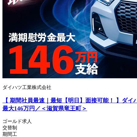
ダイハツ工業株式会社
【 期間社員最速｜最短【明日】面接可能！ 】ダイ
最大146万円／＜滋賀県竜王町＞
ゴールド求人
交替制
期間工