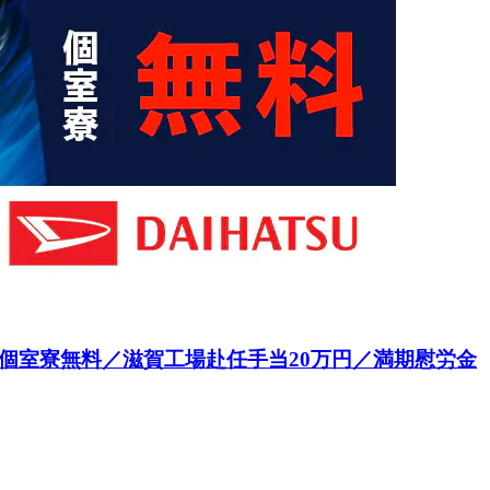
／個室寮無料／滋賀工場赴任手当20万円／満期慰労金