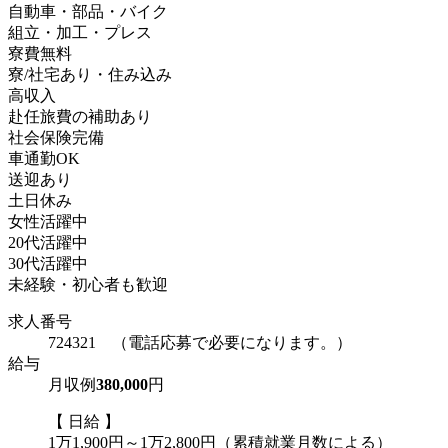
自動車・部品・バイク
組立・加工・プレス
寮費無料
寮/社宅あり・住み込み
高収入
赴任旅費の補助あり
社会保険完備
車通勤OK
送迎あり
土日休み
女性活躍中
20代活躍中
30代活躍中
未経験・初心者も歓迎
求人番号
724321 （電話応募で必要になります。）
給与
月収例
380,000
円
【 日給 】
1万1,900円～1万2,800円（累積就業月数による）