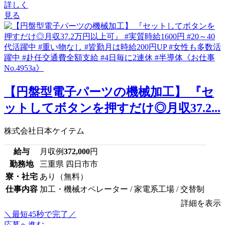
詳しく
見る
【円盤型電子パーツの機械加工】 『セ
ットしてボタンを押すだけ◎月収37.2...
株式会社日本ケイテム
給与
月収例
372,000
円
勤務地
三重県 四日市市
寮・社宅
あり（無料）
仕事内容
加工・機械オペレーター / 家電系工場 / 交替制
詳細を表示
＼最短45秒で完了／
応募へ進む