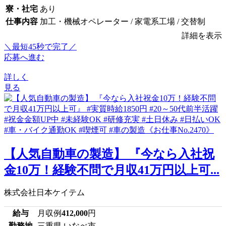
寮・社宅
あり
仕事内容
加工・機械オペレーター / 家電系工場 / 交替制
詳細を表示
＼最短45秒で完了／
応募へ進む
詳しく
見る
【人気自動車の製造】 『今なら入社祝
金10万！経験不問で月収41万円以上可...
株式会社日本ケイテム
給与
月収例
412,000
円
勤務地
三重県 いなべ市