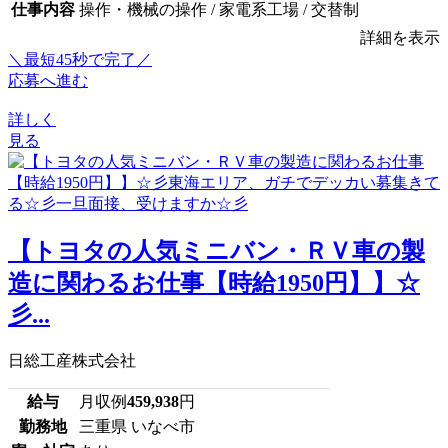
仕事内容
操作・機械の操作 / 家電系工場 / 交替制
詳細を表示
＼最短45秒で完了／
応募へ進む
詳しく
見る
【トヨタの人気ミニバン・ＲＶ車の製
造に関わるお仕事【時給1950円】】☆
彡...
日総工産株式会社
給与
月収例
459,938
円
勤務地
三重県 いなべ市