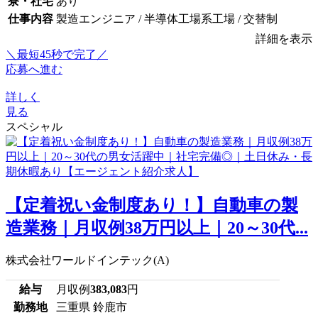
寮・社宅
あり
仕事内容
製造エンジニア / 半導体工場系工場 / 交替制
詳細を表示
＼最短45秒で完了／
応募へ進む
詳しく
見る
スペシャル
【定着祝い金制度あり！】自動車の製
造業務｜月収例38万円以上｜20～30代...
株式会社ワールドインテック(A)
給与
月収例
383,083
円
勤務地
三重県 鈴鹿市