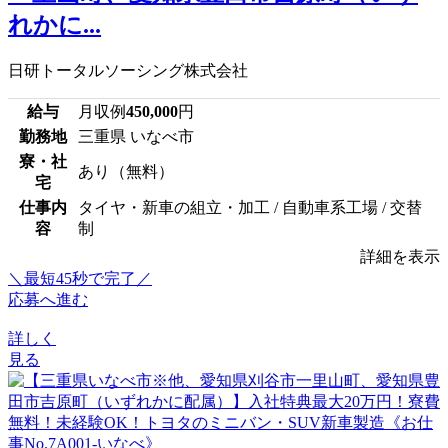
れかに...
日研トータルソーシング株式会社
給与
月収例
450,000
円
勤務地
三重県 いなべ市
寮・社
あり（無料）
宅
仕事内
タイヤ・新車の組立・加工 / 自動車系工場 / 交替
容
制
詳細を表示
＼最短45秒で完了／
応募へ進む
詳しく
見る