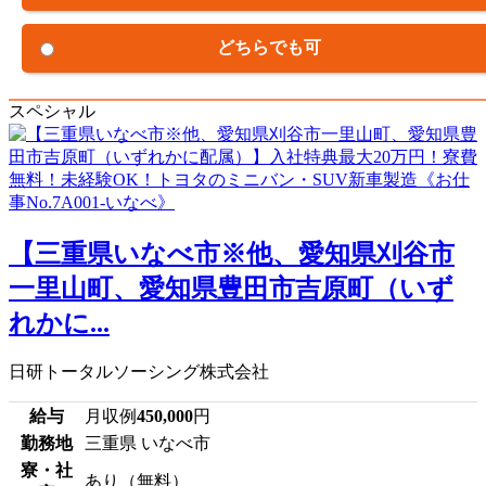
どちらでも可
スペシャル
【三重県いなべ市※他、愛知県刈谷市
一里山町、愛知県豊田市吉原町（いず
れかに...
日研トータルソーシング株式会社
給与
月収例
450,000
円
勤務地
三重県 いなべ市
寮・社
あり（無料）