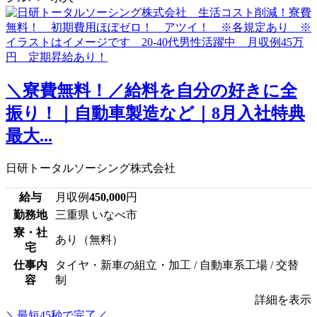
＼寮費無料！／給料を自分の好きに全
振り！｜自動車製造など｜8月入社特典
最大...
日研トータルソーシング株式会社
給与
月収例
450,000
円
勤務地
三重県 いなべ市
寮・社
あり（無料）
宅
仕事内
タイヤ・新車の組立・加工 / 自動車系工場 / 交替
容
制
詳細を表示
＼最短45秒で完了／