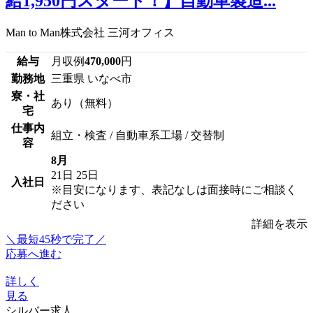
給1,950円スタート！】自動車製造...
Man to Man株式会社 三河オフィス
給与
月収例
470,000
円
勤務地
三重県 いなべ市
寮・社
あり（無料）
宅
仕事内
組立・検査 / 自動車系工場 / 交替制
容
8月
21日
25日
入社日
※目安になります、表記なしは面接時にご相談く
ださい
詳細を表示
＼最短45秒で完了／
応募へ進む
詳しく
見る
シルバー求人