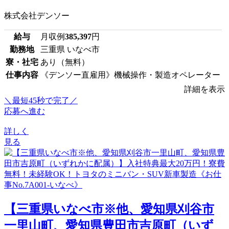
株式会社デンソー
給与
月収例
385,397
円
勤務地
三重県 いなべ市
寮・社宅
あり（無料）
仕事内容
《デンソー直雇用》機械操作・製造オペレーター
詳細を表示
＼最短45秒で完了／
応募へ進む
詳しく
見る
【三重県いなべ市※他、愛知県刈谷市
一里山町、愛知県豊田市吉原町（いず