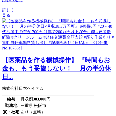
詳しく
見る
【医薬品を作る機械操作】 『時間もお
金も、もう妥協しない！ 月の半分休
日...
株式会社日本ケイテム
給与
月収例
383,000
円
勤務地
三重県 松阪市
寮・社宅
あり（無料）