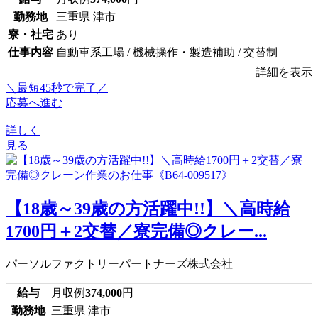
勤務地
三重県 津市
寮・社宅
あり
仕事内容
自動車系工場 / 機械操作・製造補助 / 交替制
詳細を表示
＼最短45秒で完了／
応募へ進む
詳しく
見る
【18歳～39歳の方活躍中!!】＼高時給
1700円＋2交替／寮完備◎クレー...
パーソルファクトリーパートナーズ株式会社
給与
月収例
374,000
円
勤務地
三重県 津市