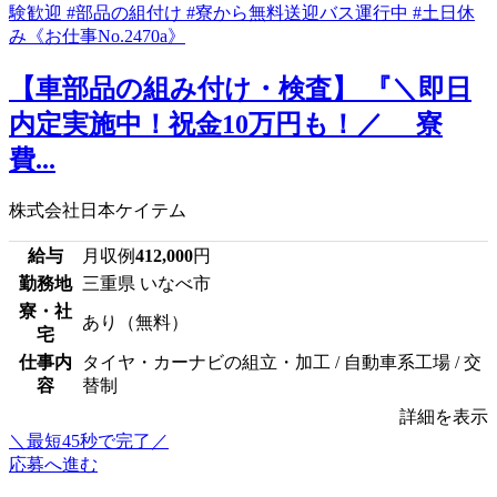
【車部品の組み付け・検査】 『＼即日
内定実施中！祝金10万円も！／ 寮
費...
株式会社日本ケイテム
給与
月収例
412,000
円
勤務地
三重県 いなべ市
寮・社
あり（無料）
宅
仕事内
タイヤ・カーナビの組立・加工 / 自動車系工場 / 交
容
替制
詳細を表示
＼最短45秒で完了／
応募へ進む