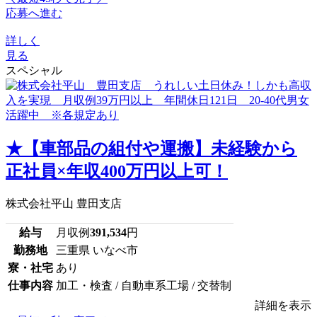
応募へ進む
詳しく
見る
スペシャル
★【車部品の組付や運搬】未経験から
正社員×年収400万円以上可！
株式会社平山 豊田支店
給与
月収例
391,534
円
勤務地
三重県 いなべ市
寮・社宅
あり
仕事内容
加工・検査 / 自動車系工場 / 交替制
詳細を表示