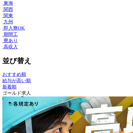
東海
関西
関東
九州
即入寮OK
期間工
寮あり
高収入
並び替え
おすすめ順
給与が高い順
新着順
ゴールド求人