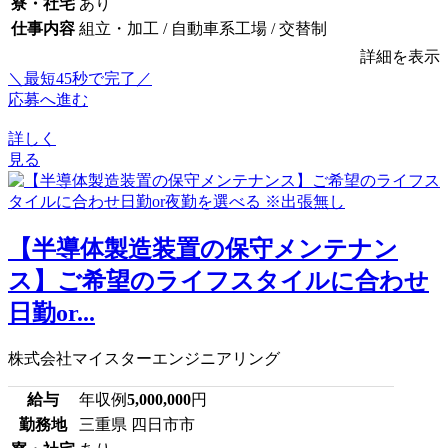
寮・社宅
あり
仕事内容
組立・加工 / 自動車系工場 / 交替制
詳細を表示
＼最短45秒で完了／
応募へ進む
詳しく
見る
【半導体製造装置の保守メンテナン
ス】ご希望のライフスタイルに合わせ
日勤or...
株式会社マイスターエンジニアリング
給与
年収例
5,000,000
円
勤務地
三重県 四日市市