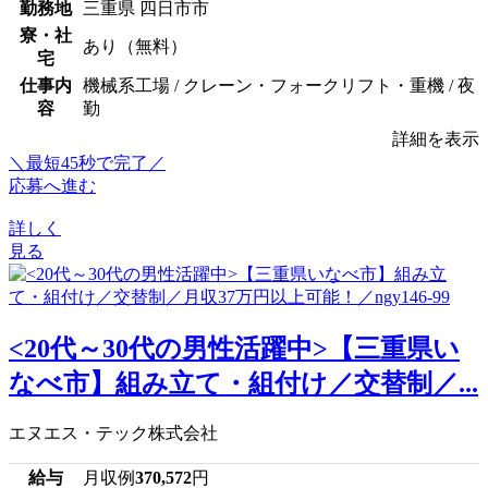
勤務地
三重県 四日市市
寮・社
あり（無料）
宅
仕事内
機械系工場 / クレーン・フォークリフト・重機 / 夜
容
勤
詳細を表示
＼最短45秒で完了／
応募へ進む
詳しく
見る
<20代～30代の男性活躍中>【三重県い
なべ市】組み立て・組付け／交替制／...
エヌエス・テック株式会社
給与
月収例
370,572
円