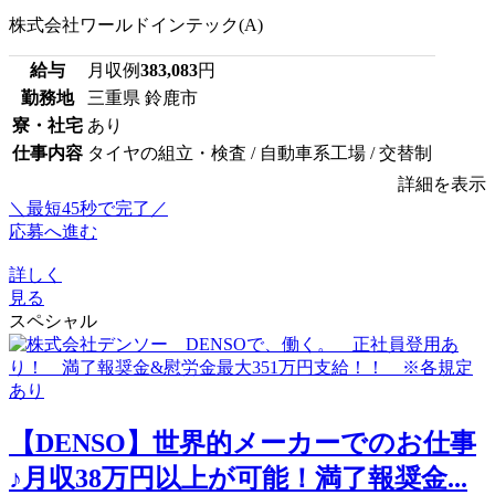
株式会社ワールドインテック(A)
給与
月収例
383,083
円
勤務地
三重県 鈴鹿市
寮・社宅
あり
仕事内容
タイヤの組立・検査 / 自動車系工場 / 交替制
詳細を表示
＼最短45秒で完了／
応募へ進む
詳しく
見る
スペシャル
【DENSO】世界的メーカーでのお仕事
♪月収38万円以上が可能！満了報奨金...