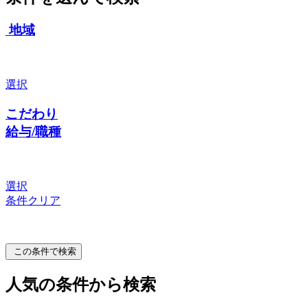
地域
選択
こだわり
給与/職種
選択
条件クリア
この条件で検索
人気の条件から検索