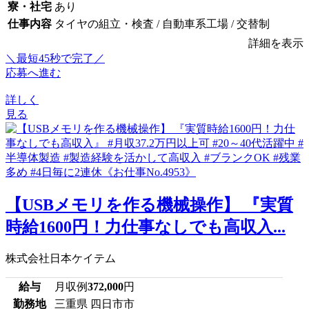
寮・社宅
あり
仕事内容
タイヤの組立・検査 / 自動車系工場 / 交替制
詳細を表示
＼最短45秒で完了／
応募へ進む
詳しく
見る
【USBメモリを作る機械操作】 『実質
時給1600円！力仕事なしでも高収入...
株式会社日本ケイテム
給与
月収例
372,000
円
勤務地
三重県 四日市市