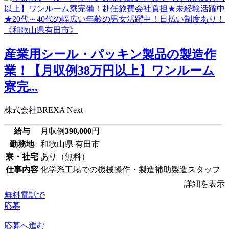
産業用シール・パッキン製品の製造作
業！【月収例38万円以上】ワンルーム
寮完...
株式会社BREXA Next
給与
月収例
390,000
円
勤務地
和歌山県 有田市
寮・社宅
あり（無料）
仕事内容
化学系工場での機械操作・製造補助製造スタッフ
詳細を表示
無料電話で
応募
応募へ進む