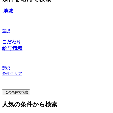
地域
選択
こだわり
給与/職種
選択
条件クリア
この条件で検索
人気の条件から検索