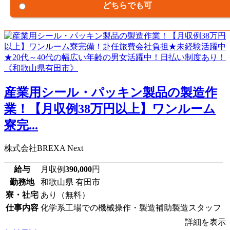
どちらでも可
産業用シール・パッキン製品の製造作
業！【月収例38万円以上】ワンルーム
寮完...
株式会社BREXA Next
給与
月収例
390,000
円
勤務地
和歌山県 有田市
寮・社宅
あり（無料）
仕事内容
化学系工場での機械操作・製造補助製造スタッフ
詳細を表示