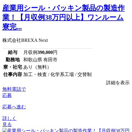
産業用シール・パッキン製品の製造作
業！【月収例38万円以上】ワンルーム
寮完...
株式会社BREXA Next
給与
月収例
390,000
円
勤務地
和歌山県 有田市
寮・社宅
あり（無料）
仕事内容
加工・検査 / 化学系工場 / 交替制
詳細を表示
無料電話で
応募
応募へ進む
詳しく
見る