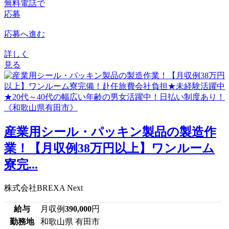
無料電話で
応募
応募へ進む
詳しく
見る
産業用シール・パッキン製品の製造作
業！【月収例38万円以上】ワンルーム
寮完...
株式会社BREXA Next
給与
月収例
390,000
円
勤務地
和歌山県 有田市