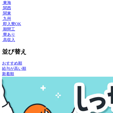
東海
関西
関東
九州
即入寮OK
期間工
寮あり
高収入
並び替え
おすすめ順
給与が高い順
新着順