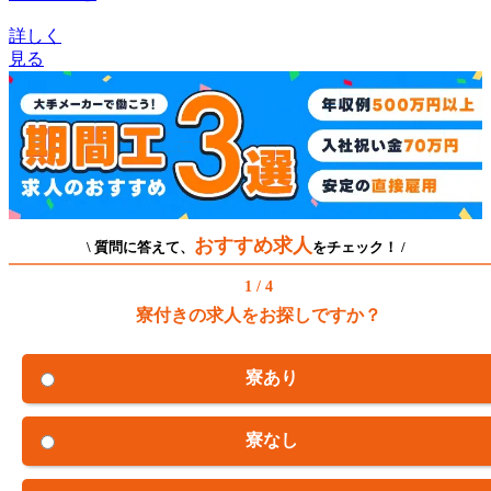
詳しく
見る
おすすめ求人
\ 質問に答えて、
をチェック！ /
1 / 4
寮付きの求人をお探しですか？
寮あり
寮なし