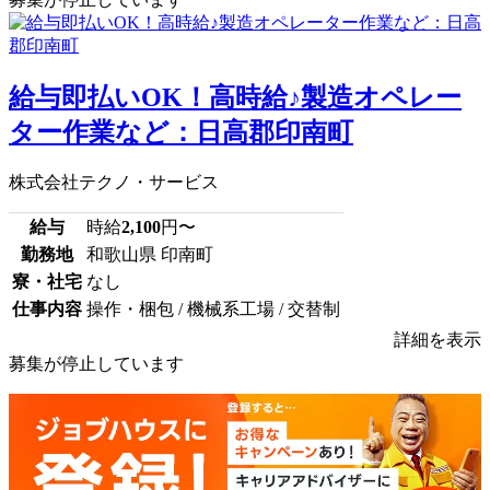
給与即払いOK！高時給♪製造オペレー
ター作業など：日高郡印南町
株式会社テクノ・サービス
給与
時給
2,100
円〜
勤務地
和歌山県 印南町
寮・社宅
なし
仕事内容
操作・梱包 / 機械系工場 / 交替制
詳細を表示
募集が停止しています