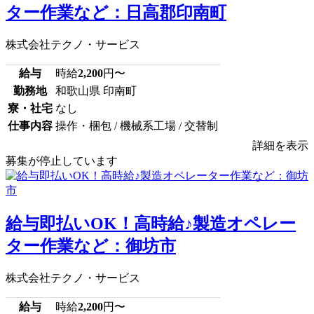
ター作業など：日高郡印南町
株式会社テクノ・サービス
給与
時給
2,200
円〜
勤務地
和歌山県 印南町
寮・社宅
なし
仕事内容
操作・梱包 / 機械系工場 / 交替制
詳細を表示
募集が停止しています
給与即払いOK！高時給♪製造オペレー
ター作業など：御坊市
株式会社テクノ・サービス
給与
時給
2,200
円〜