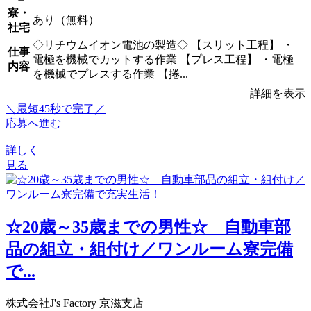
寮・
あり（無料）
社宅
◇リチウムイオン電池の製造◇ 【スリット工程】 ・
仕事
電極を機械でカットする作業 【プレス工程】 ・電極
内容
を機械でプレスする作業 【捲...
詳細を表示
＼最短45秒で完了／
応募へ進む
詳しく
見る
☆20歳～35歳までの男性☆ 自動車部
品の組立・組付け／ワンルーム寮完備
で...
株式会社J's Factory 京滋支店