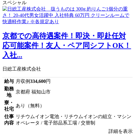
スペシャル
京都での高待遇案件！即決・即赴任対
応可能案件！友人・ペア同シフトOK！
入社...
日総工産株式会社
給与
月収例
334,600
円
勤務
京都府 福知山市
地
寮・
あり（無料）
社宅
仕事
リチウムイオン電池・リチウムイオンの組立・マシン
内容
オペレータ / 電子部品系工場 / 交替制
詳細を表示