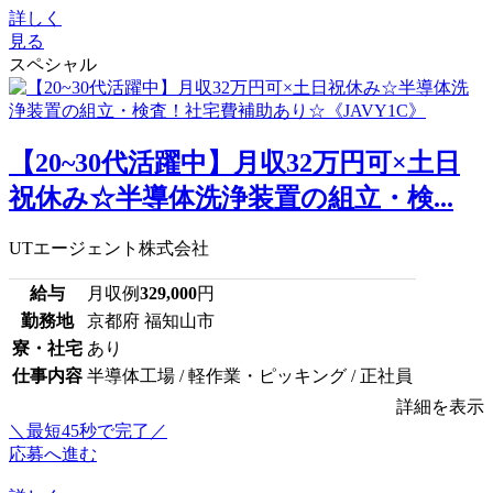
詳しく
見る
スペシャル
【20~30代活躍中】月収32万円可×土日
祝休み☆半導体洗浄装置の組立・検...
UTエージェント株式会社
給与
月収例
329,000
円
勤務地
京都府 福知山市
寮・社宅
あり
仕事内容
半導体工場 / 軽作業・ピッキング / 正社員
詳細を表示
＼最短45秒で完了／
応募へ進む