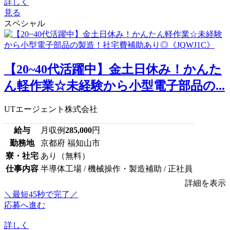
詳しく
見る
スペシャル
【20~40代活躍中】金土日休み！かんた
ん軽作業☆未経験から小型電子部品の...
UTエージェント株式会社
給与
月収例
285,000
円
勤務地
京都府 福知山市
寮・社宅
あり（無料）
仕事内容
半導体工場 / 機械操作・製造補助 / 正社員
詳細を表示
＼最短45秒で完了／
応募へ進む
詳しく