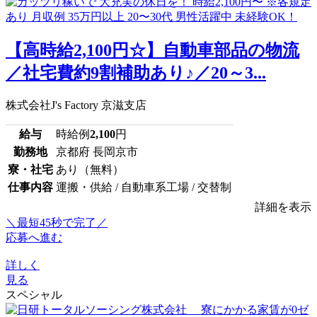
【高時給2,100円☆】自動車部品の物流
／社宅費約9割補助あり♪／20～3...
株式会社J's Factory 京滋支店
給与
時給例
2,100
円
勤務地
京都府 長岡京市
寮・社宅
あり（無料）
仕事内容
運搬・供給 / 自動車系工場 / 交替制
詳細を表示
＼最短45秒で完了／
応募へ進む
詳しく
見る
スペシャル