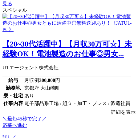
見る
スペシャル
【20~30代活躍中】【月収30万可☆】未
経験OK！電池製造のお仕事◎男女...
UTエージェント株式会社
給与
月収例
300,000
円
勤務地
京都府 大山崎町
寮・社宅
あり
仕事内容
電子部品系工場 / 組立・加工・プレス / 派遣社員
詳細を表示
＼最短45秒で完了／
応募へ進む
詳しく