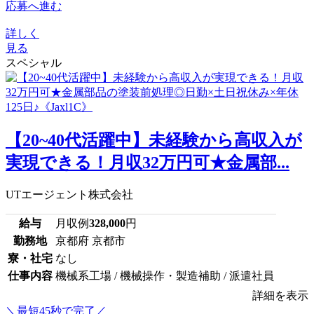
応募へ進む
詳しく
見る
スペシャル
【20~40代活躍中】未経験から高収入が
実現できる！月収32万円可★金属部...
UTエージェント株式会社
給与
月収例
328,000
円
勤務地
京都府 京都市
寮・社宅
なし
仕事内容
機械系工場 / 機械操作・製造補助 / 派遣社員
詳細を表示
＼最短45秒で完了／