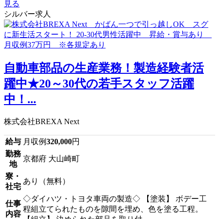
見る
シルバー求人
自動車部品の生産業務！製造経験者活
躍中★20～30代の若手スタッフ活躍
中！...
株式会社BREXA Next
給与
月収例
320,000
円
勤務
京都府 大山崎町
地
寮・
あり（無料）
社宅
◇ダイハツ・トヨタ車両の製造◇ 【塗装】 ボデー工
仕事
程組立てられたものを隙間を埋め、色を塗る工程。
内容