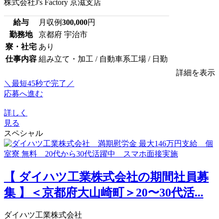
株式会社J's Factory 京滋支店
給与
月収例
300,000
円
勤務地
京都府 宇治市
寮・社宅
あり
仕事内容
組み立て・加工 / 自動車系工場 / 日勤
詳細を表示
＼最短45秒で完了／
応募へ進む
詳しく
見る
スペシャル
【 ダイハツ工業株式会社の期間社員募
集 】＜京都府大山崎町＞20〜30代活...
ダイハツ工業株式会社