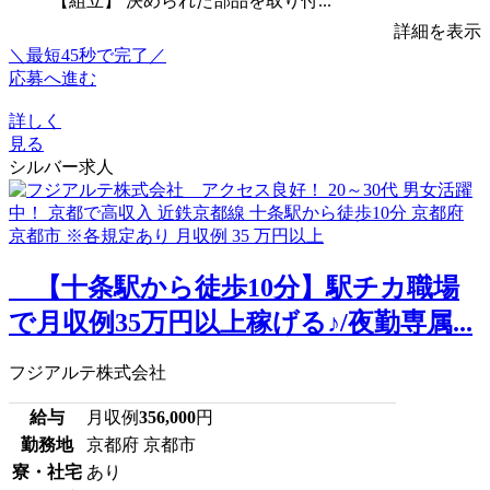
【組立】 決められた部品を取り付...
詳細を表示
＼最短45秒で完了／
応募へ進む
詳しく
見る
シルバー求人
【十条駅から徒歩10分】駅チカ職場
で月収例35万円以上稼げる♪/夜勤専属...
フジアルテ株式会社
給与
月収例
356,000
円
勤務地
京都府 京都市
寮・社宅
あり