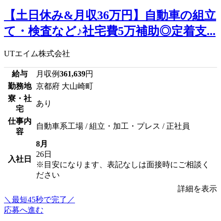
【土日休み&月収36万円】自動車の組立
て・検査など♪社宅費5万補助◎定着支...
UTエイム株式会社
給与
月収例
361,639
円
勤務地
京都府 大山崎町
寮・社
あり
宅
仕事内
自動車系工場 / 組立・加工・プレス / 正社員
容
8月
26日
入社日
※目安になります、表記なしは面接時にご相談く
ださい
詳細を表示
＼最短45秒で完了／
応募へ進む