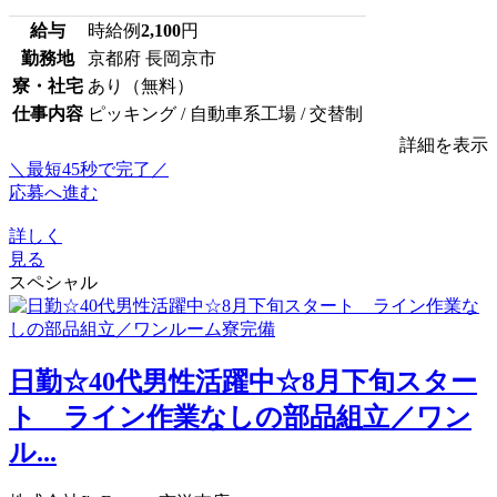
給与
時給例
2,100
円
勤務地
京都府 長岡京市
寮・社宅
あり（無料）
仕事内容
ピッキング / 自動車系工場 / 交替制
詳細を表示
＼最短45秒で完了／
応募へ進む
詳しく
見る
スペシャル
日勤☆40代男性活躍中☆8月下旬スター
ト ライン作業なしの部品組立／ワン
ル...