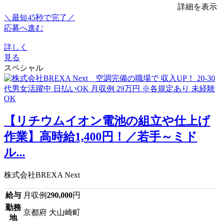
詳細を表示
＼最短45秒で完了／
応募へ進む
詳しく
見る
スペシャル
【リチウムイオン電池の組立や仕上げ
作業】高時給1,400円！／若手～ミド
ル...
株式会社BREXA Next
給与
月収例
290,000
円
勤務
京都府 大山崎町
地