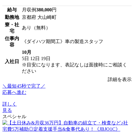
給与
月収例
380,000
円
勤務地
京都府 大山崎町
寮・社
あり（無料）
宅
仕事内
《ダイハツ期間工》車の製造スタッフ
容
10月
5日
12日
19日
入社日
※目安になります、表記なしは面接時にご相談く
ださい
詳細を表示
＼最短45秒で完了／
応募へ進む
詳しく
見る
スペシャル