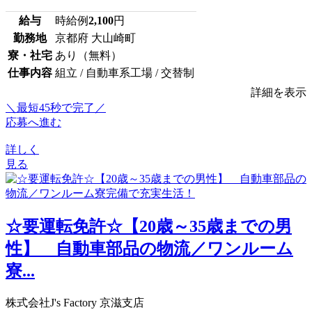
給与
時給例
2,100
円
勤務地
京都府 大山崎町
寮・社宅
あり（無料）
仕事内容
組立 / 自動車系工場 / 交替制
詳細を表示
＼最短45秒で完了／
応募へ進む
詳しく
見る
☆要運転免許☆【20歳～35歳までの男
性】 自動車部品の物流／ワンルーム
寮...
株式会社J's Factory 京滋支店