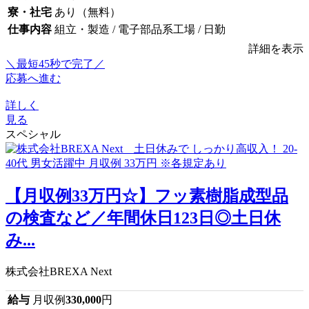
寮・社宅
あり（無料）
仕事内容
組立・製造 / 電子部品系工場 / 日勤
詳細を表示
＼最短45秒で完了／
応募へ進む
詳しく
見る
スペシャル
【月収例33万円☆】フッ素樹脂成型品
の検査など／年間休日123日◎土日休
み...
株式会社BREXA Next
給与
月収例
330,000
円