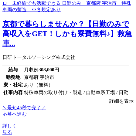
京都で暮らしませんか？【日勤のみで
高収入をGET！しかも寮費無料♪】救急
車...
日研トータルソーシング株式会社
給与
月収例
308,000
円
勤務地
京都府 宇治市
寮・社宅
あり（無料）
仕事内容
特殊車両の取り付け・製造 / 自動車系工場 / 日勤
詳細を表示
＼最短45秒で完了／
応募へ進む
詳しく
見る