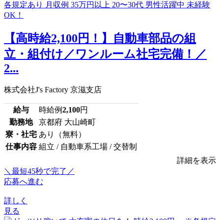
【高時給2,100円！】自動車部品の組
立・組付け／ワンルーム社宅完備！／
2...
株式会社J's Factory 京滋支店
給与
時給例
2,100
円
勤務地
京都府 大山崎町
寮・社宅
あり（無料）
仕事内容
組立 / 自動車系工場 / 交替制
詳細を表示
＼最短45秒で完了／
応募へ進む
詳しく
見る