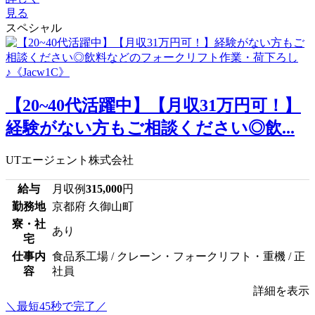
見る
スペシャル
【20~40代活躍中】【月収31万円可！】
経験がない方もご相談ください◎飲...
UTエージェント株式会社
給与
月収例
315,000
円
勤務地
京都府 久御山町
寮・社
あり
宅
仕事内
食品系工場 / クレーン・フォークリフト・重機 / 正
容
社員
詳細を表示
＼最短45秒で完了／