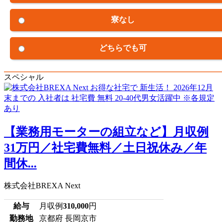
寮なし
どちらでも可
スペシャル
【業務用モーターの組立など】月収例
31万円／社宅費無料／土日祝休み／年
間休...
株式会社BREXA Next
給与
月収例
310,000
円
勤務地
京都府 長岡京市