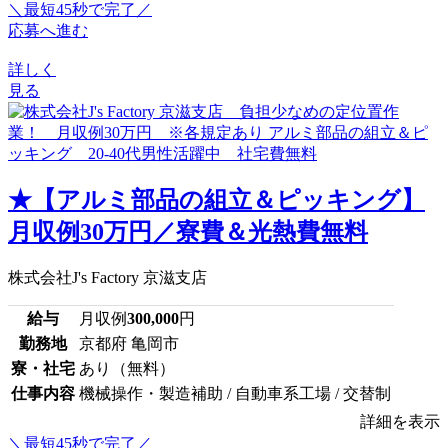
＼最短45秒で完了／
応募へ進む
詳しく
見る
★【アルミ部品の組立＆ピッキング】
月収例30万円／寮費＆光熱費無料
株式会社J's Factory 京滋支店
給与
月収例
300,000
円
勤務地
京都府 亀岡市
寮・社宅
あり（無料）
仕事内容
機械操作・製造補助 / 自動車系工場 / 交替制
詳細を表示
＼最短45秒で完了／