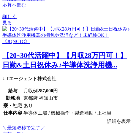
応募へ進む
詳しく
見る
【20~30代活躍中】【月収28万円可！】
日勤&土日祝休み♪半導体洗浄用機...
UTエージェント株式会社
給与
月収例
287,000
円
勤務地
京都府 福知山市
寮・社宅
あり
仕事内容
半導体工場 / 機械操作・製造補助 / 正社員
詳細を表示
＼最短45秒で完了／