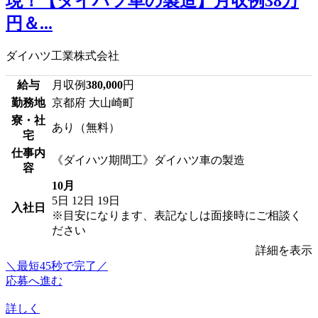
現！【ダイハツ車の製造】月収例38万
円＆...
ダイハツ工業株式会社
給与
月収例
380,000
円
勤務地
京都府 大山崎町
寮・社
あり（無料）
宅
仕事内
《ダイハツ期間工》ダイハツ車の製造
容
10月
5日
12日
19日
入社日
※目安になります、表記なしは面接時にご相談く
ださい
詳細を表示
＼最短45秒で完了／
応募へ進む
詳しく