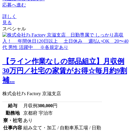
応募へ進む
詳しく
見る
スペシャル
【ライン作業なしの部品組立】月収例
30万円／社宅の家賃がお得☆毎月約9割
補...
株式会社J's Factory 京滋支店
給与
月収例
300,000
円
勤務地
京都府 宇治市
寮・社宅
あり
仕事内容
組み立て・加工 / 自動車系工場 / 日勤