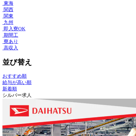
東海
関西
関東
九州
即入寮OK
期間工
寮あり
高収入
並び替え
おすすめ順
給与が高い順
新着順
シルバー求人