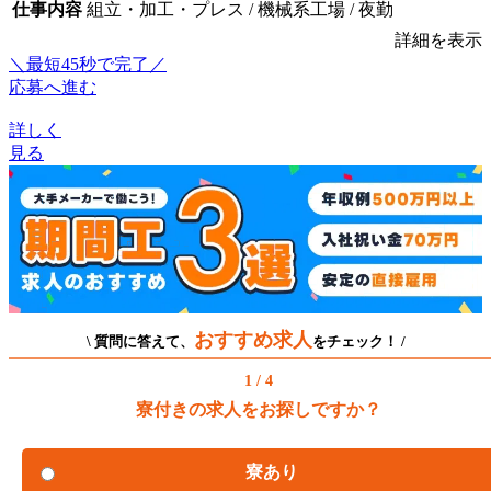
仕事内容
組立・加工・プレス / 機械系工場 / 夜勤
詳細を表示
＼最短45秒で完了／
応募へ進む
詳しく
見る
おすすめ求人
\ 質問に答えて、
をチェック！ /
1 / 4
寮付きの求人をお探しですか？
寮あり