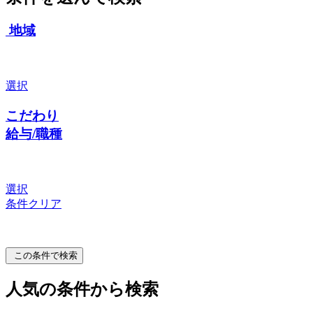
地域
選択
こだわり
給与/職種
選択
条件クリア
この条件で検索
人気の条件から検索