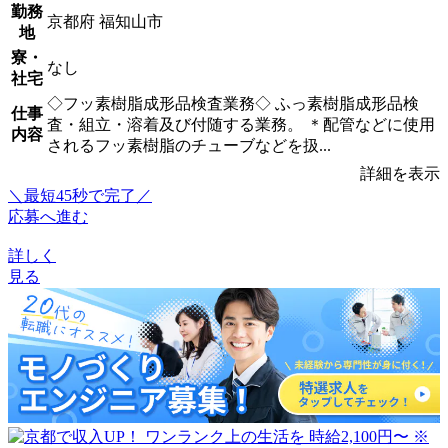
勤務
京都府 福知山市
地
寮・
なし
社宅
◇フッ素樹脂成形品検査業務◇ ふっ素樹脂成形品検
仕事
査・組立・溶着及び付随する業務。 ＊配管などに使用
内容
されるフッ素樹脂のチューブなどを扱...
詳細を表示
＼最短45秒で完了／
応募へ進む
詳しく
見る