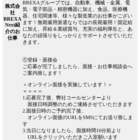
BREXAグループでは、自動車、機械・金属、電
株式会
気・電子部品・精密機器に加え、食品、医療機
社
器、住宅関連等、様々な製造業のお仕事がござい
BREXA
ます！無期雇用派遣ならではの長期雇用！固定給
Next紹
に加え、昇給＆業績賞与、充実の福利厚生と、あ
介のお
なたの頑張りをしっかりとサポートさせていただ
仕事
きます。
①登録・面接会
ご応募が完了しましたら、面接・お仕事相談会へ
ご案内致します！
＜オンライン面接を実施しています！＞
＝＝＝＝
1.応募完了後、弊社コールセンターより
面接日時調整のためご連絡させていただきます
2.面接日時のご予約完了後、
オンライン面接のURLをSMSにてお送り致しま
す
3.当日になりましたら、面接時間10分前より
URLをクリックいただきご入室願います