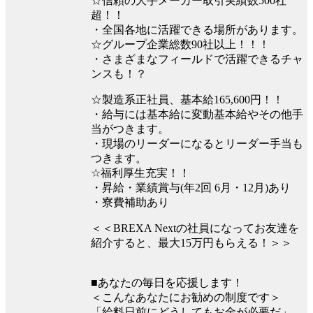
☆信頼の大手メーカー取引実績数500社
超！！
・全国各地に活躍できる場所があります。
☆グループ企業総数90社以上！！！
・さまざまなフィールドで活躍できるチャ
ンスも！？
☆製造系正社員、基本給165,600円！！
・給与には基本給に変動基本給やその他手
当がつきます。
・現場のリーダーになるとリーダー手当も
つきます。
☆福利厚生充実！！
・昇給・業績賞与(年2回 6月・12月)あり
・寮費補助あり
＜＜BREXA Nextの社員になってお友達を
紹介すると、最大15万円もらえる！＞＞
■あなたの毎日を応援します！
＜こんなあなたにお勧めの制度です＞
「給料日前にどうしてもお金が必要だ」