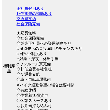
正社員登用あり
赴任旅費の補助あり
交通費支給
社会保険完備
★寮費無料
◇社会保険完備
◇製造正社員への登用制度あり
◇派遣先への直接雇用のチャンスあり
◇日払い制度あり
◇残業・深夜・休出手当
◇ワンルーム寮完備
福利厚
◇赴任旅費会社負担
生
◇交通費支給
◇車・自転車通勤可
※バイク通勤希望の場合は要相談
◇有給休暇
◇作業着無償貸与
◇休憩スペースあり
◇お弁当持ち込み可