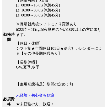
【勤務時間】3交替
[1] 08:00～16:05(休憩45分)
[2] 16:00～00:05(休憩45分)
[3] 00:00～08:05(休憩45分)
※長期就業後シフトにより変動あり
※22時～5時は深夜勤務のため18歳以上の方に限り
ます。
勤務時
間
【休日・休暇】
シフト制★年間休日101日★※会社カレンダーによ
る【その他長期休暇あり】
【長期休暇】
GW,夏季,冬季
【雇用形態補足】期間の定め：無
未経験・初心者も歓迎
必須資
★未経験の方、歓迎！！
格