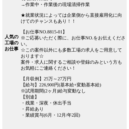
→作業中・作業後の現場清掃作業
★就業状況によっては企業側から直接雇用化に向
けてのチャンスもあり！！
【お仕事NO.8815-01】
人気の
※ご応募いただく際に、お仕事NO.をお伝えくださ
工場の
い。
お仕事
☆この案件以外にも多数工場の求人をご用意して
おります☆
案件・求人に関するご相談や登録のみという方も
お気軽にご連絡ください！
【月収例】25万～27万円
【給与】226,900円(基本給+変動基本給)
※試用期間(2ヶ月)給与変動なし
【別途】
・残業・深夜・休出手当
・昇給あり
・業績賞与(6月・12月/年2回)