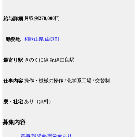
月収例
270,000
円
給与詳細
和歌山県
由良町
勤務地
きのくに線 紀伊由良駅
最寄り駅
操作・機械の操作 / 化学系工場 / 交替制
仕事内容
あり（無料）
寮・社宅
募集内容
賞与/報奨金/慰労金あり