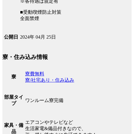
※各待遇は規定有
■受動喫煙防止対策
全面禁煙
2024年 04月 25日
公開日
寮・住み込み情報
寮費無料
寮
寮/社宅あり・住み込み
部屋タイ
ワンルーム寮完備
プ
エアコンやテレビなど
家具・備
生活家電&備品付きなので、
品