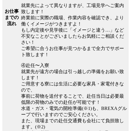
就業先によって異なりますが、工場見学へご案内
お仕事
致します！
までの
終業前に実際の職場、作業内容を確認でき、より
流れ
働くイメージがつきますよ！
もし内定後や見学後に「イメージと違う…」など
不安なことがございましたらお気軽にご相談くだ
さい！
ご希望に合うお仕事が見つかるまで全力でサポー
ト致します！
④赴任〜入寮
就業先が遠方の場合は引っ越しの準備をお願い致
します！
ご用意する寮には生活に必要な家具・家電付きな
ので、
事前に荷物を送付することで、赴任当日は必要最
低限の荷物のみでの赴任が可能です！
水道・ガス・電気の開栓準備(※1)も、BREXAグル
ープで行いますのでご安心ください。
また、現場までの赴任交通費も会社にて負担致し
ます。(※2)