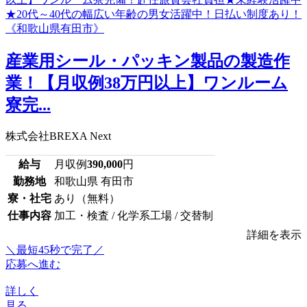
産業用シール・パッキン製品の製造作
業！【月収例38万円以上】ワンルーム
寮完...
株式会社BREXA Next
給与
月収例
390,000
円
勤務地
和歌山県 有田市
寮・社宅
あり（無料）
仕事内容
加工・検査 / 化学系工場 / 交替制
詳細を表示
＼最短45秒で完了／
応募へ進む
詳しく
見る