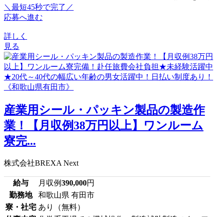
＼最短45秒で完了／
応募へ進む
詳しく
見る
産業用シール・パッキン製品の製造作
業！【月収例38万円以上】ワンルーム
寮完...
株式会社BREXA Next
給与
月収例
390,000
円
勤務地
和歌山県 有田市
寮・社宅
あり（無料）