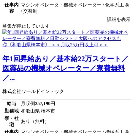
仕事内
マシンオペレータ・機械オペレーター / 化学系工場
容
/ 交替制
詳細を表示
募集が停止しています
年1回昇給あり／基本給22万スタート／
医薬品の機械オペレーター／寮費無料
／...
株式会社ワールドインテック
給与
月収例
257,190
円
勤務地
和歌山県 橋本市
寮・社
あり（無料）
宅
仕事内
マシンオペレータ・機械オペレーター / 機械系工場