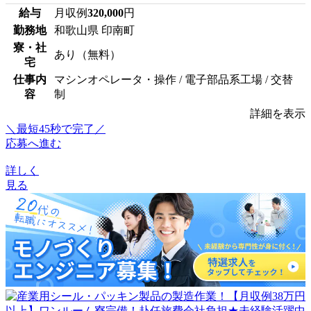
給与
月収例
320,000
円
勤務地
和歌山県 印南町
寮・社
あり（無料）
宅
仕事内
マシンオペレータ・操作 / 電子部品系工場 / 交替
容
制
詳細を表示
＼最短45秒で完了／
応募へ進む
詳しく
見る