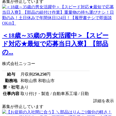
募集が停止しています
＜18歳～35歳の男女活躍中＞【スピー
ド対応★最短で応募当日入寮】【部品
の...
株式会社ニッコー
給与
月収例
250,250
円
勤務地
和歌山県 和歌山市
寮・社宅
あり
仕事内容
取り付け・製造 / 自動車系工場 / 日勤
詳細を表示
募集が停止しています