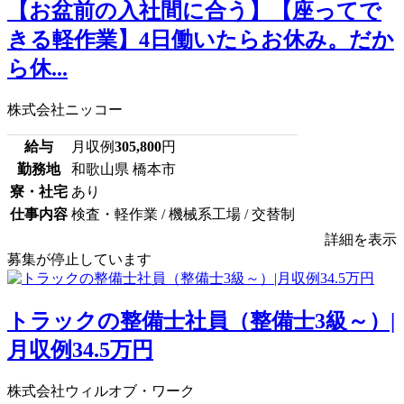
【お盆前の入社間に合う】【座ってで
きる軽作業】4日働いたらお休み。だか
ら休...
株式会社ニッコー
給与
月収例
305,800
円
勤務地
和歌山県 橋本市
寮・社宅
あり
仕事内容
検査・軽作業 / 機械系工場 / 交替制
詳細を表示
募集が停止しています
トラックの整備士社員（整備士3級～）|
月収例34.5万円
株式会社ウィルオブ・ワーク