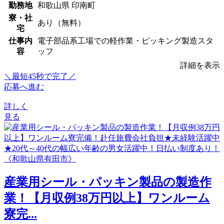
勤務地
和歌山県 印南町
寮・社
あり（無料）
宅
仕事内
電子部品系工場での軽作業・ピッキング製造スタ
容
ッフ
詳細を表示
＼最短45秒で完了／
応募へ進む
詳しく
見る
産業用シール・パッキン製品の製造作
業！【月収例38万円以上】ワンルーム
寮完...