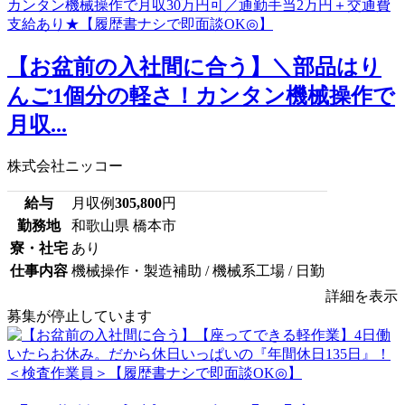
【お盆前の入社間に合う】＼部品はり
んご1個分の軽さ！カンタン機械操作で
月収...
株式会社ニッコー
給与
月収例
305,800
円
勤務地
和歌山県 橋本市
寮・社宅
あり
仕事内容
機械操作・製造補助 / 機械系工場 / 日勤
詳細を表示
募集が停止しています