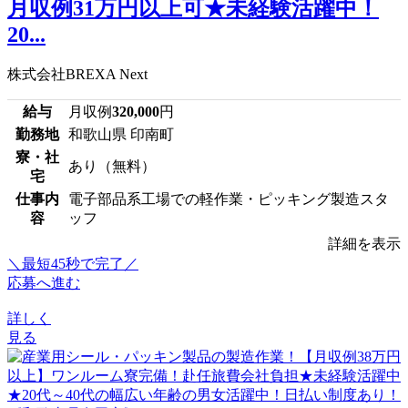
月収例31万円以上可★未経験活躍中！
20...
株式会社BREXA Next
給与
月収例
320,000
円
勤務地
和歌山県 印南町
寮・社
あり（無料）
宅
仕事内
電子部品系工場での軽作業・ピッキング製造スタ
容
ッフ
詳細を表示
＼最短45秒で完了／
応募へ進む
詳しく
見る