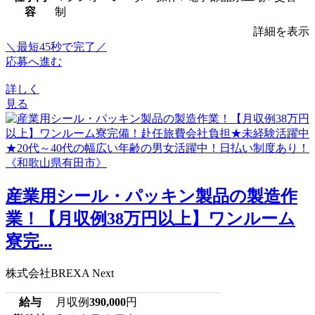
容
制
詳細を表示
＼最短45秒で完了／
応募へ進む
詳しく
見る
産業用シール・パッキン製品の製造作
業！【月収例38万円以上】ワンルーム
寮完...
株式会社BREXA Next
給与
月収例
390,000
円