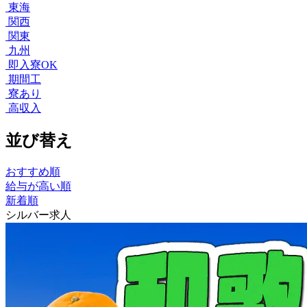
東海
関西
関東
九州
即入寮OK
期間工
寮あり
高収入
並び替え
おすすめ順
給与が高い順
新着順
シルバー求人