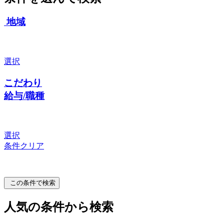
地域
選択
こだわり
給与/職種
選択
条件クリア
この条件で検索
人気の条件から検索