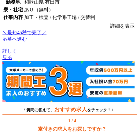
勤務地
和歌山県 有田市
寮・社宅
あり（無料）
仕事内容
加工・検査 / 化学系工場 / 交替制
詳細を表示
＼最短45秒で完了／
応募へ進む
詳しく
見る
おすすめ求人
\ 質問に答えて、
をチェック！ /
1 / 4
寮付きの求人をお探しですか？