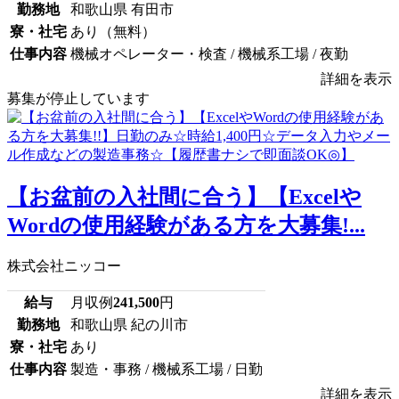
勤務地
和歌山県 有田市
寮・社宅
あり（無料）
仕事内容
機械オペレーター・検査 / 機械系工場 / 夜勤
詳細を表示
募集が停止しています
【お盆前の入社間に合う】【Excelや
Wordの使用経験がある方を大募集!...
株式会社ニッコー
給与
月収例
241,500
円
勤務地
和歌山県 紀の川市
寮・社宅
あり
仕事内容
製造・事務 / 機械系工場 / 日勤
詳細を表示