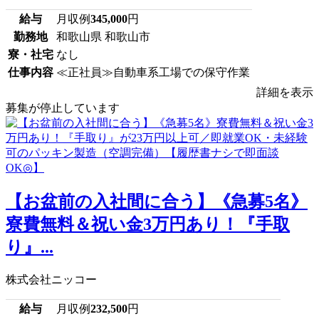
給与
月収例
345,000
円
勤務地
和歌山県 和歌山市
寮・社宅
なし
仕事内容
≪正社員≫自動車系工場での保守作業
詳細を表示
募集が停止しています
【お盆前の入社間に合う】《急募5名》
寮費無料＆祝い金3万円あり！『手取
り』...
株式会社ニッコー
給与
月収例
232,500
円