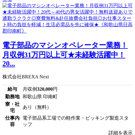
電子部品のマシンオペレーター業務！
月収例31万円以上可★未経験活躍中！
20...
株式会社BREXA Next
給与
月収例
320,000
円
勤務地
和歌山県 印南町
寮・社
あり（無料）
宅
仕事内
電子部品系工場での軽作業・ピッキング製造スタ
容
ッフ
詳細を表示