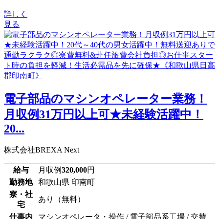
詳しく
見る
電子部品のマシンオペレーター業務！
月収例31万円以上可★未経験活躍中！
20...
株式会社BREXA Next
給与
月収例
320,000
円
勤務地
和歌山県 印南町
寮・社
あり（無料）
宅
仕事内
マシンオペレータ・操作 / 電子部品系工場 / 交替