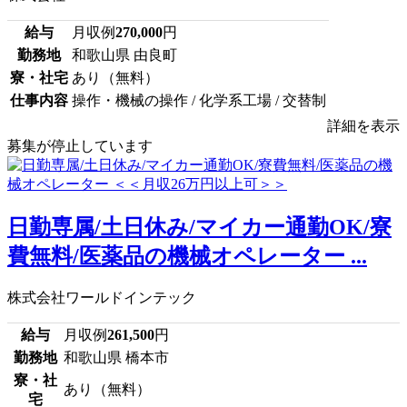
給与
月収例
270,000
円
勤務地
和歌山県 由良町
寮・社宅
あり（無料）
仕事内容
操作・機械の操作 / 化学系工場 / 交替制
詳細を表示
募集が停止しています
日勤専属/土日休み/マイカー通勤OK/寮
費無料/医薬品の機械オペレーター ...
株式会社ワールドインテック
給与
月収例
261,500
円
勤務地
和歌山県 橋本市
寮・社
あり（無料）
宅