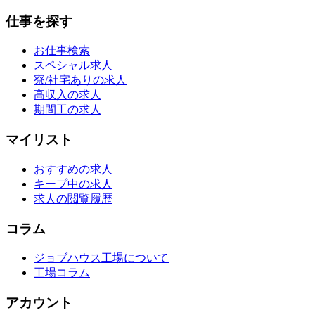
仕事を探す
お仕事検索
スペシャル求人
寮/社宅ありの求人
高収入の求人
期間工の求人
マイリスト
おすすめの求人
キープ中の求人
求人の閲覧履歴
コラム
ジョブハウス工場について
工場コラム
アカウント