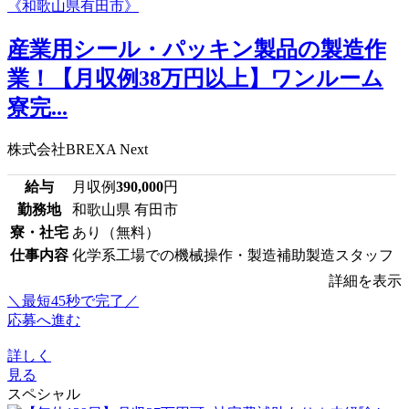
産業用シール・パッキン製品の製造作
業！【月収例38万円以上】ワンルーム
寮完...
株式会社BREXA Next
給与
月収例
390,000
円
勤務地
和歌山県 有田市
寮・社宅
あり（無料）
仕事内容
化学系工場での機械操作・製造補助製造スタッフ
詳細を表示
＼最短45秒で完了／
応募へ進む
詳しく
見る
スペシャル