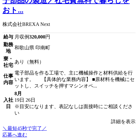
子部品の製造／社宅費無料で暮らしを
おト...
株式会社BREXA Next
給与
月収例
320,000
円
勤務
和歌山県 印南町
地
寮・
あり（無料）
社宅
電子部品を作る工場で、主に機械操作と材料供給を行
仕事
います。 【具体的な業務内容】 ■原材料を機械にセ
内容
ットし、スイッチを押すマシンオペ...
8月
入社
19日
26日
日
※目安になります、表記なしは面接時にご相談くださ
い
詳細を表示
＼最短45秒で完了／
応募へ進む