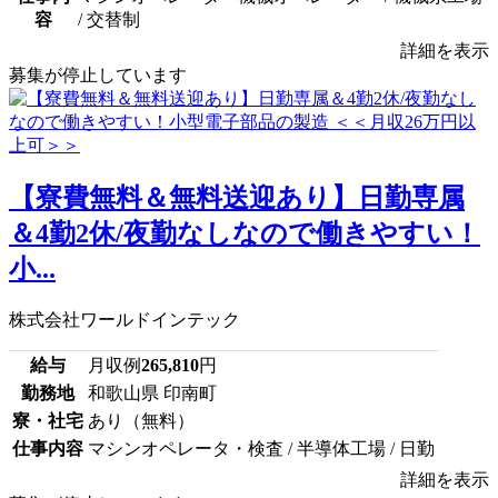
容
/ 交替制
詳細を表示
募集が停止しています
【寮費無料＆無料送迎あり】日勤専属
＆4勤2休/夜勤なしなので働きやすい！
小...
株式会社ワールドインテック
給与
月収例
265,810
円
勤務地
和歌山県 印南町
寮・社宅
あり（無料）
仕事内容
マシンオペレータ・検査 / 半導体工場 / 日勤
詳細を表示