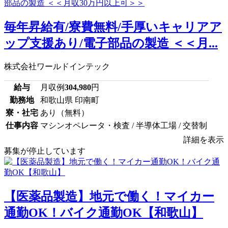
毎年昇給有/寮費無料/手厚いキャリアア
ップ支援あり/電子部品の製造 ＜＜月...
株式会社ワールドインテック
給与
月収例
304,980
円
勤務地
和歌山県 印南町
寮・社宅
あり（無料）
仕事内容
マシンオペレータ・検査 / 半導体工場 / 交替制
詳細を表示
募集が停止しています
【医薬品製造】地元で働く！マイカー
通勤OK！バイク通勤OK【和歌山】