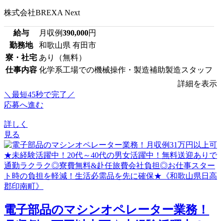
株式会社BREXA Next
給与
月収例
390,000
円
勤務地
和歌山県 有田市
寮・社宅
あり（無料）
仕事内容
化学系工場での機械操作・製造補助製造スタッフ
詳細を表示
＼最短45秒で完了／
応募へ進む
詳しく
見る
電子部品のマシンオペレーター業務！