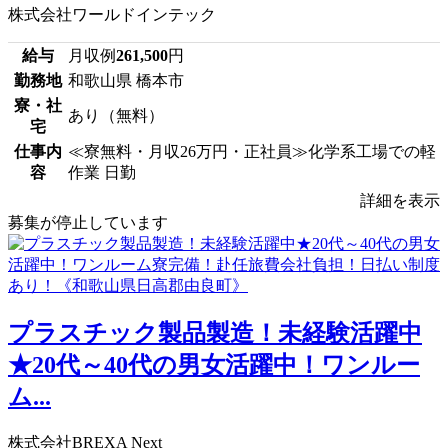
株式会社ワールドインテック
給与
月収例
261,500
円
勤務地
和歌山県 橋本市
寮・社
あり（無料）
宅
仕事内
≪寮無料・月収26万円・正社員≫化学系工場での軽
容
作業 日勤
詳細を表示
募集が停止しています
プラスチック製品製造！未経験活躍中
★20代～40代の男女活躍中！ワンルー
ム...
株式会社BREXA Next