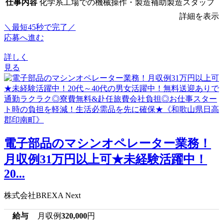
仕事内容
化学系工場での機械操作・製造補助製造スタッフ
詳細を表示
＼最短45秒で完了／
応募へ進む
詳しく
見る
電子部品のマシンオペレーター業務！
月収例31万円以上可★未経験活躍中！
20...
株式会社BREXA Next
給与
月収例
320,000
円