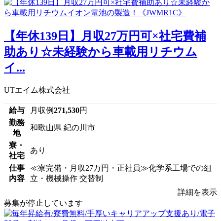
【年休139日】月収27万円可×社宅費補
助あり☆未経験から車載用リチウム
イ...
UTエイム株式会社
給与
月収例
271,530
円
勤務
和歌山県 紀の川市
地
寮・
あり
社宅
仕事
≪寮完備・月収27万円・正社員≫化学系工場での組
内容
立・機械操作 交替制
詳細を表示
募集が停止しています