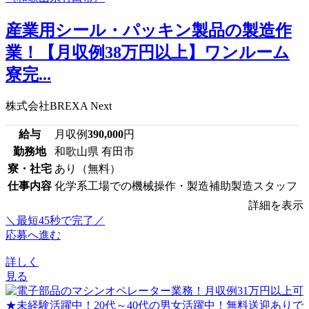
産業用シール・パッキン製品の製造作
業！【月収例38万円以上】ワンルーム
寮完...
株式会社BREXA Next
給与
月収例
390,000
円
勤務地
和歌山県 有田市
寮・社宅
あり（無料）
仕事内容
化学系工場での機械操作・製造補助製造スタッフ
詳細を表示
＼最短45秒で完了／
応募へ進む
詳しく
見る