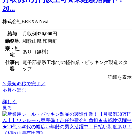
20...
株式会社BREXA Next
給与
月収例
320,000
円
勤務地
和歌山県 印南町
寮・社
あり（無料）
宅
仕事内
電子部品系工場での軽作業・ピッキング製造スタ
容
ッフ
詳細を表示
＼最短45秒で完了／
応募へ進む
詳しく
見る