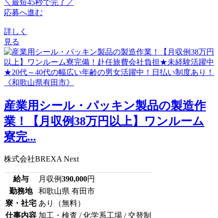
＼最短45秒で完了／
応募へ進む
詳しく
見る
産業用シール・パッキン製品の製造作
業！【月収例38万円以上】ワンルーム
寮完...
株式会社BREXA Next
給与
月収例
390,000
円
勤務地
和歌山県 有田市
寮・社宅
あり（無料）
仕事内容
加工・検査 / 化学系工場 / 交替制