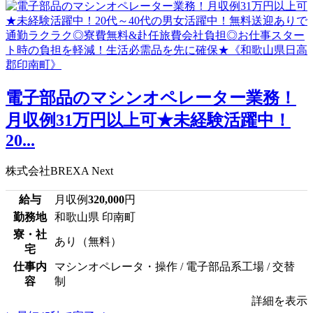
電子部品のマシンオペレーター業務！
月収例31万円以上可★未経験活躍中！
20...
株式会社BREXA Next
給与
月収例
320,000
円
勤務地
和歌山県 印南町
寮・社
あり（無料）
宅
仕事内
マシンオペレータ・操作 / 電子部品系工場 / 交替
容
制
詳細を表示