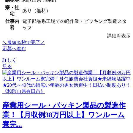
勤務地
和歌山県 印南町
寮・社
あり（無料）
宅
仕事内
電子部品系工場での軽作業・ピッキング製造スタ
容
ッフ
詳細を表示
＼最短45秒で完了／
応募へ進む
詳しく
見る
産業用シール・パッキン製品の製造作
業！【月収例38万円以上】ワンルーム
寮完...