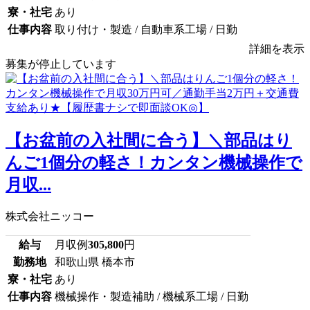
寮・社宅
あり
仕事内容
取り付け・製造 / 自動車系工場 / 日勤
詳細を表示
募集が停止しています
【お盆前の入社間に合う】＼部品はり
んご1個分の軽さ！カンタン機械操作で
月収...
株式会社ニッコー
給与
月収例
305,800
円
勤務地
和歌山県 橋本市
寮・社宅
あり
仕事内容
機械操作・製造補助 / 機械系工場 / 日勤