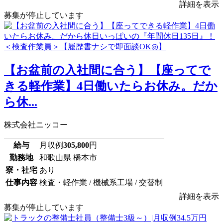
詳細を表示
募集が停止しています
【お盆前の入社間に合う】【座ってで
きる軽作業】4日働いたらお休み。だか
ら休...
株式会社ニッコー
給与
月収例
305,800
円
勤務地
和歌山県 橋本市
寮・社宅
あり
仕事内容
検査・軽作業 / 機械系工場 / 交替制
詳細を表示
募集が停止しています