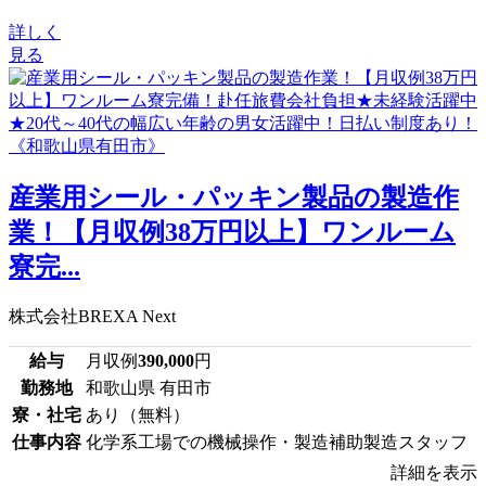
詳しく
見る
産業用シール・パッキン製品の製造作
業！【月収例38万円以上】ワンルーム
寮完...
株式会社BREXA Next
給与
月収例
390,000
円
勤務地
和歌山県 有田市
寮・社宅
あり（無料）
仕事内容
化学系工場での機械操作・製造補助製造スタッフ
詳細を表示