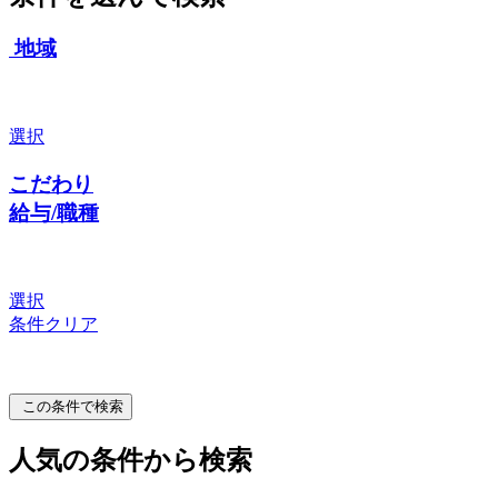
地域
選択
こだわり
給与/職種
選択
条件クリア
この条件で検索
人気の条件から検索