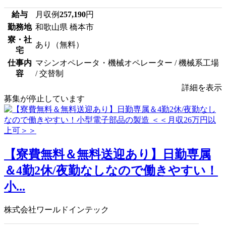
給与
月収例
257,190
円
勤務地
和歌山県 橋本市
寮・社
あり（無料）
宅
仕事内
マシンオペレータ・機械オペレーター / 機械系工場
容
/ 交替制
詳細を表示
募集が停止しています
【寮費無料＆無料送迎あり】日勤専属
＆4勤2休/夜勤なしなので働きやすい！
小...
株式会社ワールドインテック