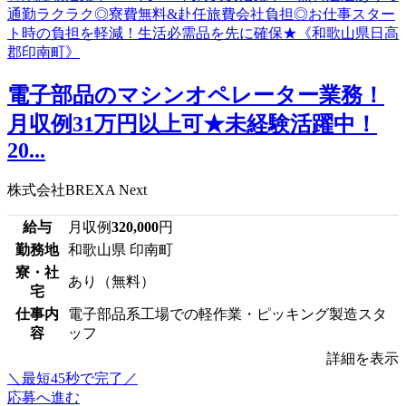
電子部品のマシンオペレーター業務！
月収例31万円以上可★未経験活躍中！
20...
株式会社BREXA Next
給与
月収例
320,000
円
勤務地
和歌山県 印南町
寮・社
あり（無料）
宅
仕事内
電子部品系工場での軽作業・ピッキング製造スタ
容
ッフ
詳細を表示
＼最短45秒で完了／
応募へ進む