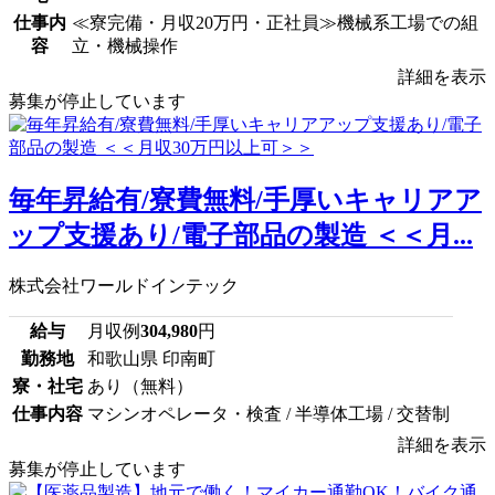
仕事内
≪寮完備・月収20万円・正社員≫機械系工場での組
容
立・機械操作
詳細を表示
募集が停止しています
毎年昇給有/寮費無料/手厚いキャリアア
ップ支援あり/電子部品の製造 ＜＜月...
株式会社ワールドインテック
給与
月収例
304,980
円
勤務地
和歌山県 印南町
寮・社宅
あり（無料）
仕事内容
マシンオペレータ・検査 / 半導体工場 / 交替制
詳細を表示
募集が停止しています