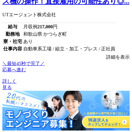
ス機の操作！直接雇用の可能性あり◎...
UTエージェント株式会社
給与
月収例
217,000
円
勤務地
和歌山県 かつらぎ町
寮・社宅
あり
仕事内容
自動車系工場 / 組立・加工・プレス / 正社員
詳細を表示
＼最短45秒で完了／
応募へ進む
詳しく
見る