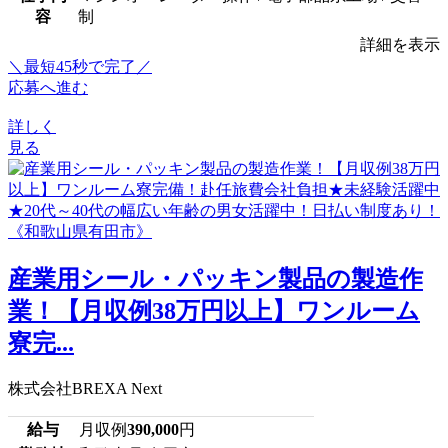
容
制
詳細を表示
＼最短45秒で完了／
応募へ進む
詳しく
見る
産業用シール・パッキン製品の製造作
業！【月収例38万円以上】ワンルーム
寮完...
株式会社BREXA Next
給与
月収例
390,000
円