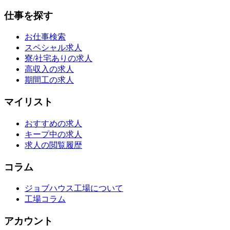
仕事を探す
お仕事検索
スペシャル求人
寮/社宅ありの求人
高収入の求人
期間工の求人
マイリスト
おすすめの求人
キープ中の求人
求人の閲覧履歴
コラム
ジョブハウス工場について
工場コラム
アカウント