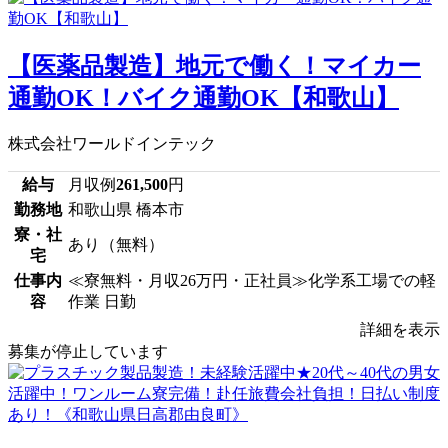
【医薬品製造】地元で働く！マイカー
通勤OK！バイク通勤OK【和歌山】
株式会社ワールドインテック
給与
月収例
261,500
円
勤務地
和歌山県 橋本市
寮・社
あり（無料）
宅
仕事内
≪寮無料・月収26万円・正社員≫化学系工場での軽
容
作業 日勤
詳細を表示
募集が停止しています