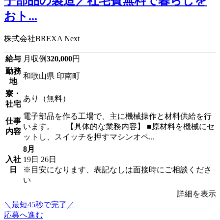
子部品の製造／社宅費無料で暮らしを
おト...
株式会社BREXA Next
給与
月収例
320,000
円
勤務
和歌山県 印南町
地
寮・
あり（無料）
社宅
電子部品を作る工場で、主に機械操作と材料供給を行
仕事
います。 【具体的な業務内容】 ■原材料を機械にセ
内容
ットし、スイッチを押すマシンオペ...
8月
入社
19日
26日
日
※目安になります、表記なしは面接時にご相談くださ
い
詳細を表示
＼最短45秒で完了／
応募へ進む