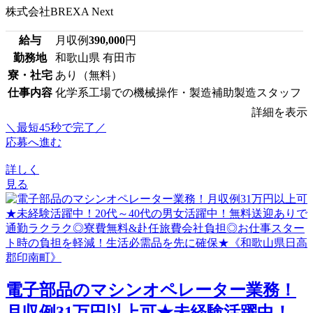
株式会社BREXA Next
給与
月収例
390,000
円
勤務地
和歌山県 有田市
寮・社宅
あり（無料）
仕事内容
化学系工場での機械操作・製造補助製造スタッフ
詳細を表示
＼最短45秒で完了／
応募へ進む
詳しく
見る
電子部品のマシンオペレーター業務！
月収例31万円以上可★未経験活躍中！