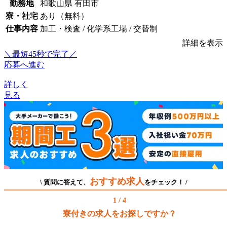
勤務地
和歌山県 有田市
寮・社宅
あり（無料）
仕事内容
加工・検査 / 化学系工場 / 交替制
詳細を表示
＼最短45秒で完了／
応募へ進む
詳しく
見る
おすすめ求人
\ 質問に答えて、
をチェック！ /
1 / 4
寮付きの求人をお探しですか？