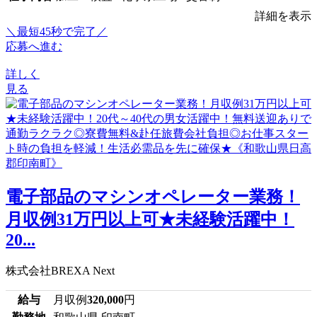
詳細を表示
＼最短45秒で完了／
応募へ進む
詳しく
見る
電子部品のマシンオペレーター業務！
月収例31万円以上可★未経験活躍中！
20...
株式会社BREXA Next
給与
月収例
320,000
円