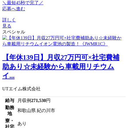
＼最短45秒で完了／
応募へ進む
詳しく
見る
スペシャル
【年休139日】月収27万円可×社宅費補
助あり☆未経験から車載用リチウム
イ...
UTエイム株式会社
給与
月収例
271,530
円
勤務
和歌山県 紀の川市
地
寮・
あり
社宅