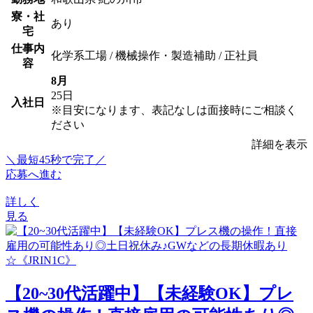
寮・社
あり
宅
仕事内
化学系工場 / 機械操作・製造補助 / 正社員
容
8月
25日
入社日
※目安になります、表記なしは面接時にご相談く
ださい
詳細を表示
＼最短45秒で完了／
応募へ進む
詳しく
見る
【20~30代活躍中】【未経験OK】プレ