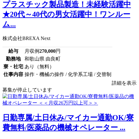
プラスチック製品製造！未経験活躍中
★20代～40代の男女活躍中！ワンルー
ム...
株式会社BREXA Next
給与
月収例
270,000
円
勤務地
和歌山県 由良町
寮・社宅
あり（無料）
仕事内容
操作・機械の操作 / 化学系工場 / 交替制
詳細を表示
募集が停止しています
日勤専属/土日休み/マイカー通勤OK/寮
費無料/医薬品の機械オペレーター ...