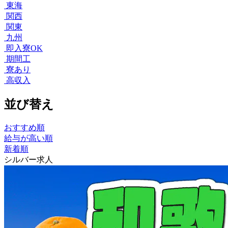
東海
関西
関東
九州
即入寮OK
期間工
寮あり
高収入
並び替え
おすすめ順
給与が高い順
新着順
シルバー求人