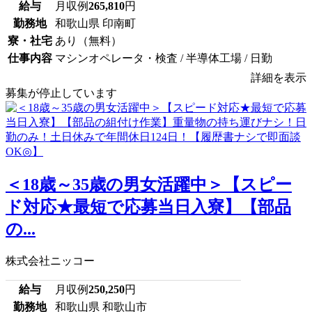
給与
月収例
265,810
円
勤務地
和歌山県 印南町
寮・社宅
あり（無料）
仕事内容
マシンオペレータ・検査 / 半導体工場 / 日勤
詳細を表示
募集が停止しています
＜18歳～35歳の男女活躍中＞【スピー
ド対応★最短で応募当日入寮】【部品
の...
株式会社ニッコー
給与
月収例
250,250
円
勤務地
和歌山県 和歌山市