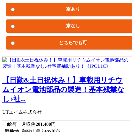
寮あり
寮なし
どちらでも可
【日勤&土日祝休み！】車載用リチウ
ムイオン電池部品の製造！基本残業な
し♪社...
UTエイム株式会社
給与
月収例
201,400
円
勤務地
和歌山県 紀の川市