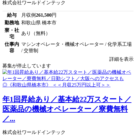
株式会社ワールドインテック
給与
月収例
261,500
円
勤務地
和歌山県 橋本市
寮・社
あり（無料）
宅
仕事内
マシンオペレータ・機械オペレーター / 化学系工場
容
/ 交替制
詳細を表示
募集が停止しています
年1回昇給あり／基本給22万スタート／
医薬品の機械オペレーター／寮費無料
／...
株式会社ワールドインテック