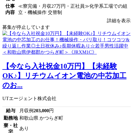
仕事
≪寮完備・月収27万円・正社員≫化学系工場での組
内容
立・機械操作 交替制
詳細を表示
募集が停止しています
【今なら入社祝金10万円】【未経験
OK♪】リチウムイオン電池の中芯加工
のお...
UTエージェント株式会社
給与
月収例
203,000
円
勤務地
和歌山県 かつらぎ町
寮・社
あり
宅