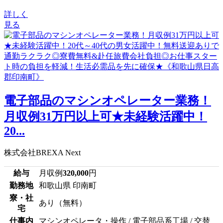
詳しく
見る
電子部品のマシンオペレーター業務！
月収例31万円以上可★未経験活躍中！
20...
株式会社BREXA Next
給与
月収例
320,000
円
勤務地
和歌山県 印南町
寮・社
あり（無料）
宅
仕事内
マシンオペレータ・操作 / 電子部品系工場 / 交替