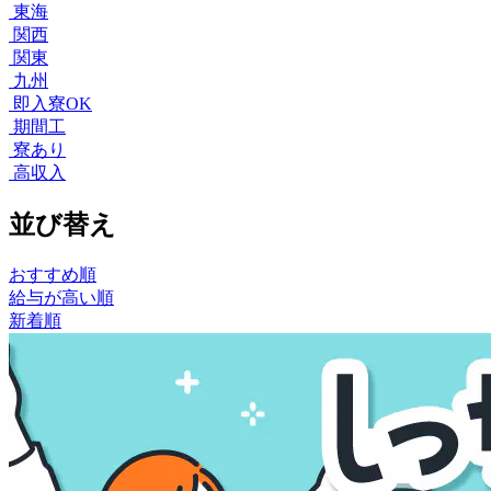
東海
関西
関東
九州
即入寮OK
期間工
寮あり
高収入
並び替え
おすすめ順
給与が高い順
新着順