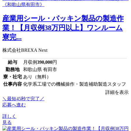
産業用シール・パッキン製品の製造作
業！【月収例38万円以上】ワンルーム
寮完...
株式会社BREXA Next
給与
月収例
390,000
円
勤務地
和歌山県 有田市
寮・社宅
あり（無料）
仕事内容
化学系工場での機械操作・製造補助製造スタッフ
詳細を表示
＼最短45秒で完了／
応募へ進む
詳しく
見る