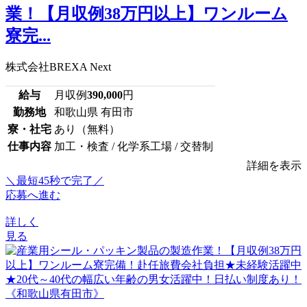
業！【月収例38万円以上】ワンルーム
寮完...
株式会社BREXA Next
給与
月収例
390,000
円
勤務地
和歌山県 有田市
寮・社宅
あり（無料）
仕事内容
加工・検査 / 化学系工場 / 交替制
詳細を表示
＼最短45秒で完了／
応募へ進む
詳しく
見る