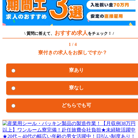
おすすめ求人
\ 質問に答えて、
をチェック！ /
1 / 4
寮付きの求人をお探しですか？
寮あり
寮なし
どちらでも可