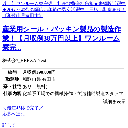
産業用シール・パッキン製品の製造作
業！【月収例38万円以上】ワンルーム
寮完...
株式会社BREXA Next
給与
月収例
390,000
円
勤務地
和歌山県 有田市
寮・社宅
あり（無料）
仕事内容
化学系工場での機械操作・製造補助製造スタッフ
詳細を表示
＼最短45秒で完了／
応募へ進む
詳しく