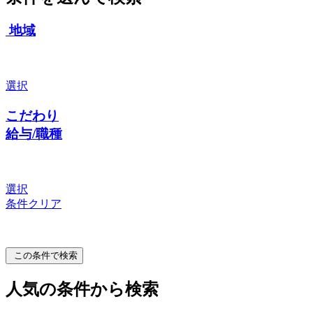
地域
選択
こだわり
給与/職種
選択
条件クリア
この条件で検索
人気の条件から検索