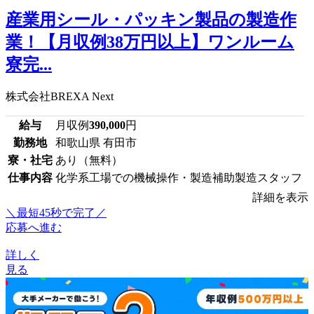
産業用シール・パッキン製品の製造作
業！【月収例38万円以上】ワンルーム
寮完...
株式会社BREXA Next
給与
月収例
390,000
円
勤務地
和歌山県 有田市
寮・社宅
あり（無料）
仕事内容
化学系工場での機械操作・製造補助製造スタッフ
詳細を表示
＼最短45秒で完了／
応募へ進む
詳しく
見る