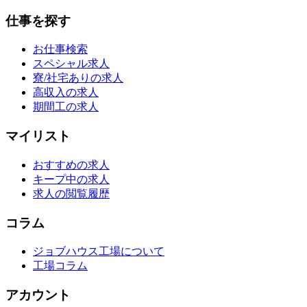
仕事を探す
お仕事検索
スペシャル求人
寮/社宅ありの求人
高収入の求人
期間工の求人
マイリスト
おすすめの求人
キープ中の求人
求人の閲覧履歴
コラム
ジョブハウス工場について
工場コラム
アカウント