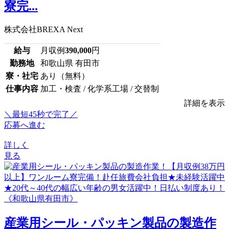
寮完...
株式会社BREXA Next
給与
月収例
390,000
円
勤務地
和歌山県 有田市
寮・社宅
あり（無料）
仕事内容
加工・検査 / 化学系工場 / 交替制
詳細を表示
＼最短45秒で完了／
応募へ進む
詳しく
見る
産業用シール・パッキン製品の製造作