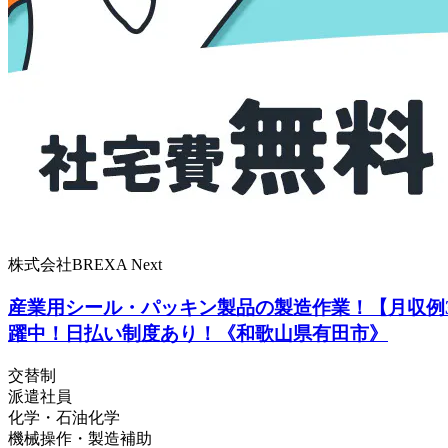
株式会社BREXA Next
産業用シール・パッキン製品の製造作業！【月収例3
躍中！日払い制度あり！《和歌山県有田市》
交替制
派遣社員
化学・石油化学
機械操作・製造補助