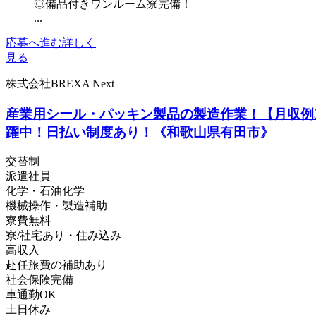
◎備品付きワンルーム寮完備！
...
応募へ進む
詳しく
見る
株式会社BREXA Next
産業用シール・パッキン製品の製造作業！【月収例3
躍中！日払い制度あり！《和歌山県有田市》
交替制
派遣社員
化学・石油化学
機械操作・製造補助
寮費無料
寮/社宅あり・住み込み
高収入
赴任旅費の補助あり
社会保険完備
車通勤OK
土日休み