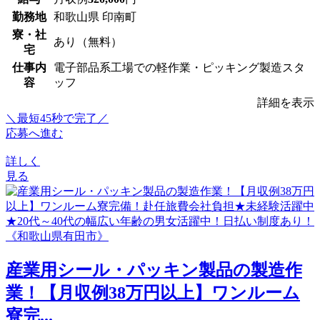
勤務地
和歌山県 印南町
寮・社
あり（無料）
宅
仕事内
電子部品系工場での軽作業・ピッキング製造スタ
容
ッフ
詳細を表示
＼最短45秒で完了／
応募へ進む
詳しく
見る
産業用シール・パッキン製品の製造作
業！【月収例38万円以上】ワンルーム
寮完...