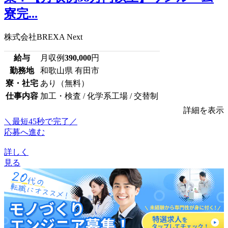
寮完...
株式会社BREXA Next
給与
月収例
390,000
円
勤務地
和歌山県 有田市
寮・社宅
あり（無料）
仕事内容
加工・検査 / 化学系工場 / 交替制
詳細を表示
＼最短45秒で完了／
応募へ進む
詳しく
見る