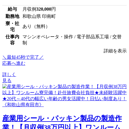
給与
月収例
320,000
円
勤務地
和歌山県 印南町
寮・社
あり（無料）
宅
仕事内
マシンオペレータ・操作 / 電子部品系工場 / 交替
容
制
詳細を表示
＼最短45秒で完了／
応募へ進む
詳しく
見る
産業用シール・パッキン製品の製造作
業！【月収例38万円以上】ワンルーム