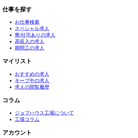
仕事を探す
お仕事検索
スペシャル求人
寮/社宅ありの求人
高収入の求人
期間工の求人
マイリスト
おすすめの求人
キープ中の求人
求人の閲覧履歴
コラム
ジョブハウス工場について
工場コラム
アカウント