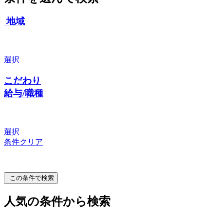
地域
選択
こだわり
給与/職種
選択
条件クリア
この条件で検索
人気の条件から検索