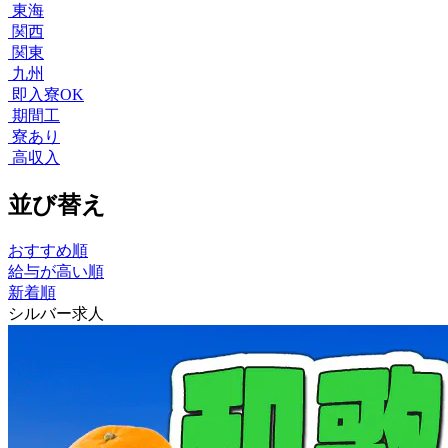
東海
関西
関東
九州
即入寮OK
期間工
寮あり
高収入
並び替え
おすすめ順
給与が高い順
新着順
シルバー求人