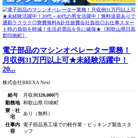
電子部品のマシンオペレーター業務！
月収例31万円以上可★未経験活躍中！
20...
株式会社BREXA Next
給与
月収例
320,000
円
勤務地
和歌山県 印南町
寮・社
あり（無料）
宅
仕事内
電子部品系工場での軽作業・ピッキング製造スタ
容
ッフ