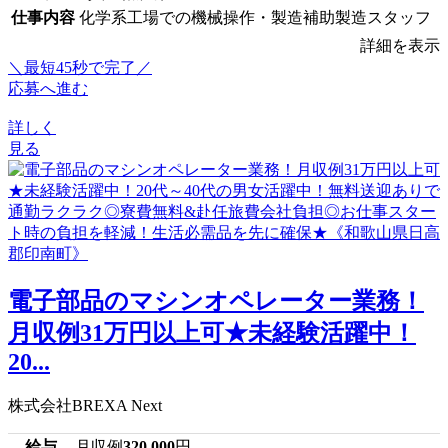
仕事内容
化学系工場での機械操作・製造補助製造スタッフ
詳細を表示
＼最短45秒で完了／
応募へ進む
詳しく
見る
電子部品のマシンオペレーター業務！
月収例31万円以上可★未経験活躍中！
20...
株式会社BREXA Next
給与
月収例
320,000
円