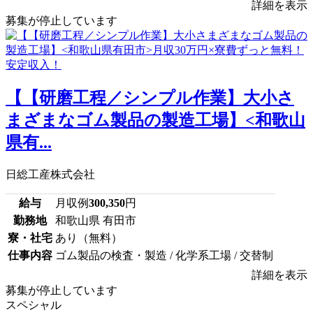
詳細を表示
募集が停止しています
【【研磨工程／シンプル作業】大小さ
まざまなゴム製品の製造工場】<和歌山
県有...
日総工産株式会社
給与
月収例
300,350
円
勤務地
和歌山県 有田市
寮・社宅
あり（無料）
仕事内容
ゴム製品の検査・製造 / 化学系工場 / 交替制
詳細を表示
募集が停止しています
スペシャル