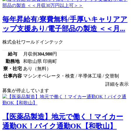
毎年昇給有/寮費無料/手厚いキャリアア
ップ支援あり/電子部品の製造 ＜＜月...
株式会社ワールドインテック
給与
月収例
304,980
円
勤務地
和歌山県 印南町
寮・社宅
あり（無料）
仕事内容
マシンオペレータ・検査 / 半導体工場 / 交替制
詳細を表示
募集が停止しています
【医薬品製造】地元で働く！マイカー
通勤OK！バイク通勤OK【和歌山】