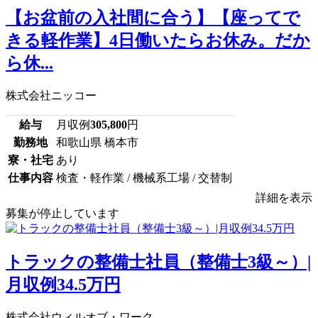
【お盆前の入社間に合う】【座ってで
きる軽作業】4日働いたらお休み。だか
ら休...
株式会社ニッコー
給与
月収例
305,800
円
勤務地
和歌山県 橋本市
寮・社宅
あり
仕事内容
検査・軽作業 / 機械系工場 / 交替制
詳細を表示
募集が停止しています
トラックの整備士社員（整備士3級～）|
月収例34.5万円
株式会社ウィルオブ・ワーク