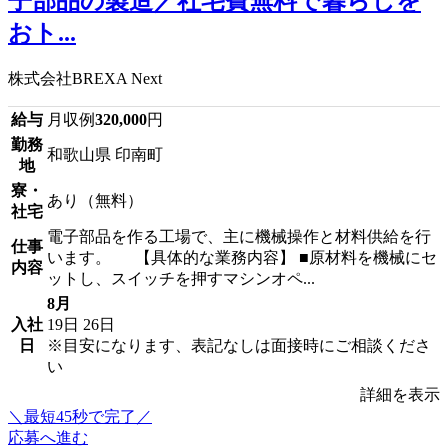
子部品の製造／社宅費無料で暮らしを
おト...
株式会社BREXA Next
給与
月収例
320,000
円
勤務
和歌山県 印南町
地
寮・
あり（無料）
社宅
電子部品を作る工場で、主に機械操作と材料供給を行
仕事
います。 【具体的な業務内容】 ■原材料を機械にセ
内容
ットし、スイッチを押すマシンオペ...
8月
入社
19日
26日
日
※目安になります、表記なしは面接時にご相談くださ
い
詳細を表示
＼最短45秒で完了／
応募へ進む