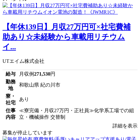
【年休139日】月収27万円可×社宅費補
助あり☆未経験から車載用リチウム
イ...
UTエイム株式会社
給与
月収例
271,530
円
勤務
和歌山県 紀の川市
地
寮・
あり
社宅
仕事
≪寮完備・月収27万円・正社員≫化学系工場での組
内容
立・機械操作 交替制
詳細を表示
募集が停止しています