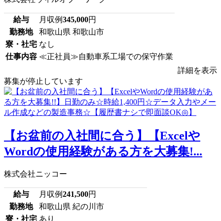
給与
月収例
345,000
円
勤務地
和歌山県 和歌山市
寮・社宅
なし
仕事内容
≪正社員≫自動車系工場での保守作業
詳細を表示
募集が停止しています
【お盆前の入社間に合う】【Excelや
Wordの使用経験がある方を大募集!...
株式会社ニッコー
給与
月収例
241,500
円
勤務地
和歌山県 紀の川市
寮・社宅
あり