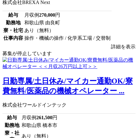
株式会社BREXA Next
給与
月収例
270,000
円
勤務地
和歌山県 由良町
寮・社宅
あり（無料）
仕事内容
操作・機械の操作 / 化学系工場 / 交替制
詳細を表示
募集が停止しています
日勤専属/土日休み/マイカー通勤OK/寮
費無料/医薬品の機械オペレーター ...
株式会社ワールドインテック
給与
月収例
261,500
円
勤務地
和歌山県 橋本市
寮・社
あり（無料）