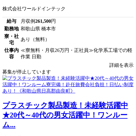
株式会社ワールドインテック
給与
月収例
261,500
円
勤務地
和歌山県 橋本市
寮・社
あり（無料）
宅
仕事内
≪寮無料・月収26万円・正社員≫化学系工場での軽
容
作業 日勤
詳細を表示
募集が停止しています
プラスチック製品製造！未経験活躍中
★20代～40代の男女活躍中！ワンルー
ム...