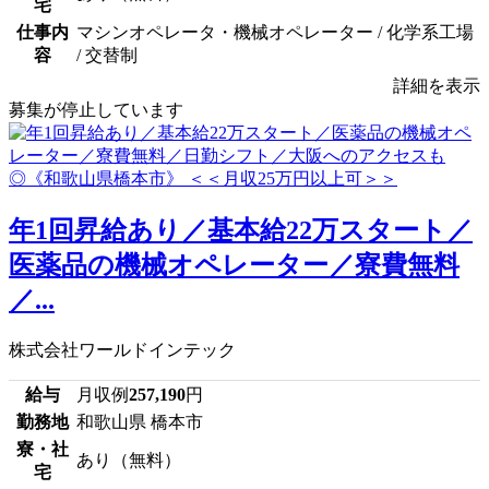
宅
仕事内
マシンオペレータ・機械オペレーター / 化学系工場
容
/ 交替制
詳細を表示
募集が停止しています
年1回昇給あり／基本給22万スタート／
医薬品の機械オペレーター／寮費無料
／...
株式会社ワールドインテック
給与
月収例
257,190
円
勤務地
和歌山県 橋本市
寮・社
あり（無料）
宅