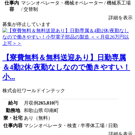
仕事内
マシンオペレータ・機械オペレーター / 機械系工場
容
/ 交替制
詳細を表示
募集が停止しています
【寮費無料＆無料送迎あり】日勤専属
＆4勤2休/夜勤なしなので働きやすい！
小...
株式会社ワールドインテック
給与
月収例
265,810
円
勤務地
和歌山県 印南町
寮・社宅
あり（無料）
仕事内容
マシンオペレータ・検査 / 半導体工場 / 日勤
詳細を表示