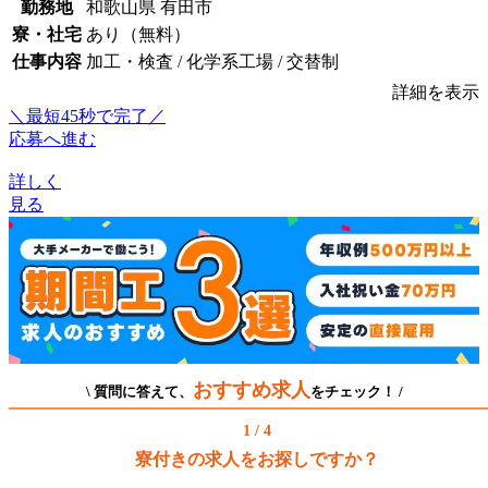
勤務地
和歌山県 有田市
寮・社宅
あり（無料）
仕事内容
加工・検査 / 化学系工場 / 交替制
詳細を表示
＼最短45秒で完了／
応募へ進む
詳しく
見る
おすすめ求人
\ 質問に答えて、
をチェック！ /
1 / 4
寮付きの求人をお探しですか？