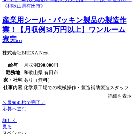
産業用シール・パッキン製品の製造作
業！【月収例38万円以上】ワンルーム
寮完...
株式会社BREXA Next
給与
月収例
390,000
円
勤務地
和歌山県 有田市
寮・社宅
あり（無料）
仕事内容
化学系工場での機械操作・製造補助製造スタッフ
詳細を表示
＼最短45秒で完了／
応募へ進む
詳しく
見る
スペシャル