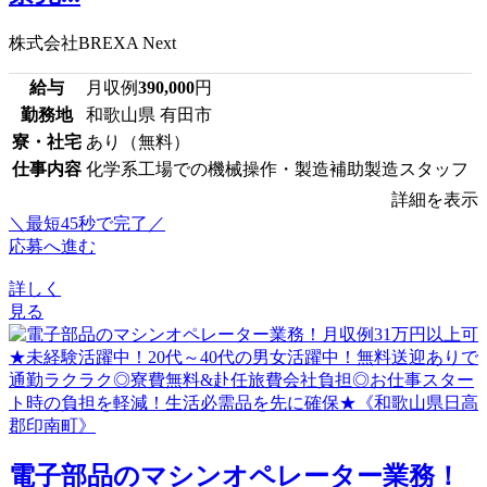
株式会社BREXA Next
給与
月収例
390,000
円
勤務地
和歌山県 有田市
寮・社宅
あり（無料）
仕事内容
化学系工場での機械操作・製造補助製造スタッフ
詳細を表示
＼最短45秒で完了／
応募へ進む
詳しく
見る
電子部品のマシンオペレーター業務！