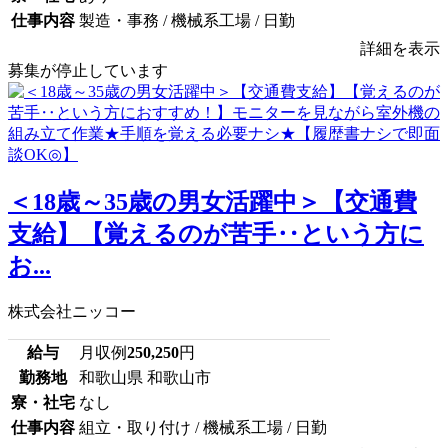
仕事内容
製造・事務 / 機械系工場 / 日勤
詳細を表示
募集が停止しています
＜18歳～35歳の男女活躍中＞【交通費
支給】【覚えるのが苦手‥という方に
お...
株式会社ニッコー
給与
月収例
250,250
円
勤務地
和歌山県 和歌山市
寮・社宅
なし
仕事内容
組立・取り付け / 機械系工場 / 日勤