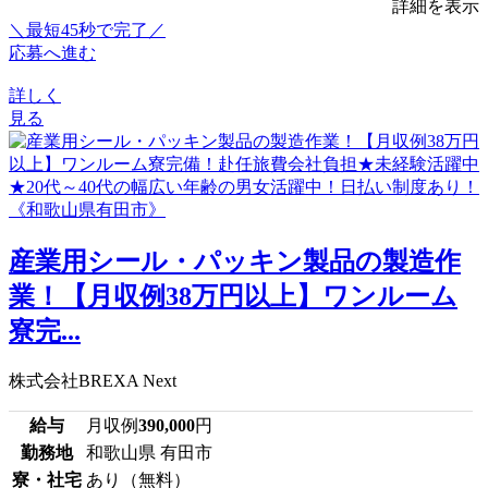
詳細を表示
＼最短45秒で完了／
応募へ進む
詳しく
見る
産業用シール・パッキン製品の製造作
業！【月収例38万円以上】ワンルーム
寮完...
株式会社BREXA Next
給与
月収例
390,000
円
勤務地
和歌山県 有田市
寮・社宅
あり（無料）