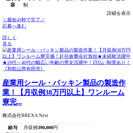
容
制
詳細を表示
＼最短45秒で完了／
応募へ進む
詳しく
見る
産業用シール・パッキン製品の製造作
業！【月収例38万円以上】ワンルーム
寮完...
株式会社BREXA Next
給与
月収例
390,000
円