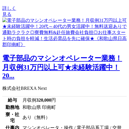
詳しく
見る
電子部品のマシンオペレーター業務！
月収例31万円以上可★未経験活躍中！
20...
株式会社BREXA Next
給与
月収例
320,000
円
勤務地
和歌山県 印南町
寮・社
あり（無料）
宅
仕事内
マシンオペレータ・操作 / 電子部品系工場 / 交替