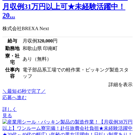
月収例31万円以上可★未経験活躍中！
20...
株式会社BREXA Next
給与
月収例
320,000
円
勤務地
和歌山県 印南町
寮・社
あり（無料）
宅
仕事内
電子部品系工場での軽作業・ピッキング製造スタ
容
ッフ
詳細を表示
＼最短45秒で完了／
応募へ進む
詳しく
見る