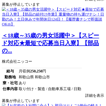
募集が停止しています
＜18歳～35歳の男女活躍中＞【スピー
ド対応★最短で応募当日入寮】【部品
の...
株式会社ニッコー
給与
月収例
250,250
円
勤務地
和歌山県 和歌山市
寮・社宅
あり
仕事内容
取り付け・製造 / 自動車系工場 / 日勤
詳細を表示
募集が停止しています