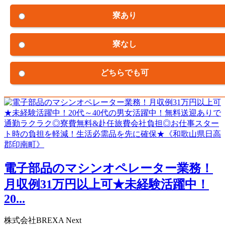
寮あり
寮なし
どちらでも可
電子部品のマシンオペレーター業務！
月収例31万円以上可★未経験活躍中！
20...
株式会社BREXA Next