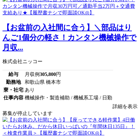
【お盆前の入社間に合う】＼部品はり
んご1個分の軽さ！カンタン機械操作で
月収...
株式会社ニッコー
給与
月収例
305,800
円
勤務地
和歌山県 橋本市
寮・社宅
あり
仕事内容
機械操作・製造補助 / 機械系工場 / 日勤
詳細を表示
募集が停止しています