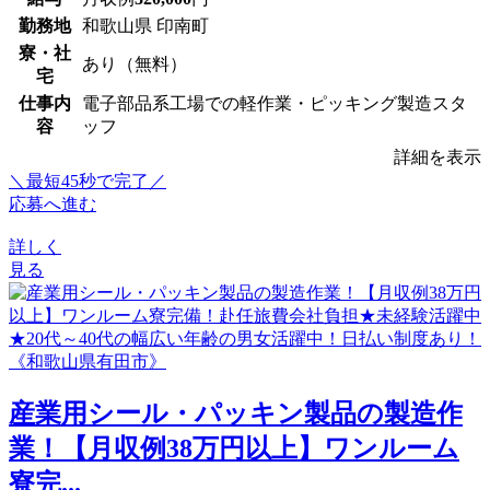
勤務地
和歌山県 印南町
寮・社
あり（無料）
宅
仕事内
電子部品系工場での軽作業・ピッキング製造スタ
容
ッフ
詳細を表示
＼最短45秒で完了／
応募へ進む
詳しく
見る
産業用シール・パッキン製品の製造作
業！【月収例38万円以上】ワンルーム
寮完...