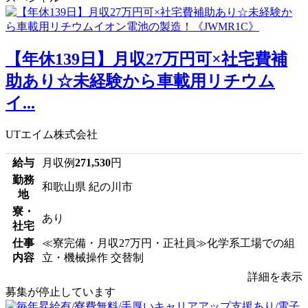
【年休139日】月収27万円可×社宅費補
助あり☆未経験から車載用リチウム
イ...
UTエイム株式会社
給与
月収例
271,530
円
勤務
和歌山県 紀の川市
地
寮・
あり
社宅
仕事
≪寮完備・月収27万円・正社員≫化学系工場での組
内容
立・機械操作 交替制
詳細を表示
募集が停止しています