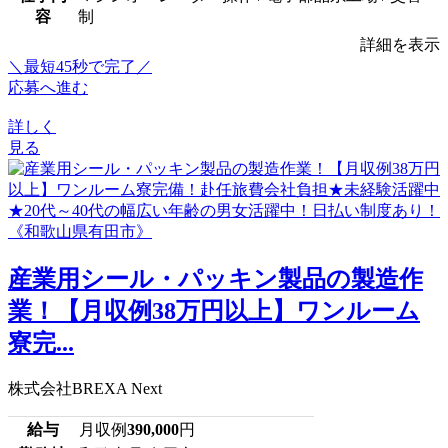
容
制
詳細を表示
＼最短45秒で完了／
応募へ進む
詳しく
見る
産業用シール・パッキン製品の製造作
業！【月収例38万円以上】ワンルーム
寮完...
株式会社BREXA Next
給与
月収例
390,000
円