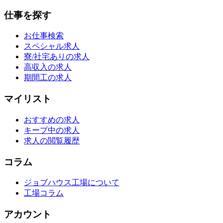
仕事を探す
お仕事検索
スペシャル求人
寮/社宅ありの求人
高収入の求人
期間工の求人
マイリスト
おすすめの求人
キープ中の求人
求人の閲覧履歴
コラム
ジョブハウス工場について
工場コラム
アカウント