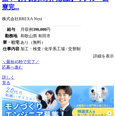
寮完...
株式会社BREXA Next
給与
月収例
390,000
円
勤務地
和歌山県 有田市
寮・社宅
あり（無料）
仕事内容
加工・検査 / 化学系工場 / 交替制
詳細を表示
＼最短45秒で完了／
応募へ進む
詳しく
見る