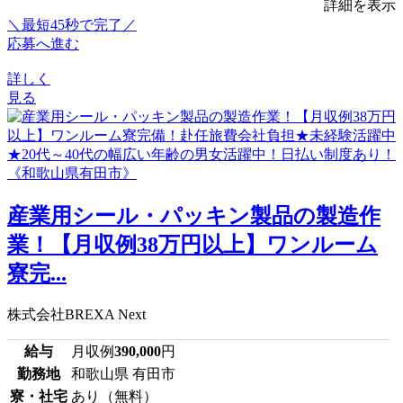
詳細を表示
＼最短45秒で完了／
応募へ進む
詳しく
見る
産業用シール・パッキン製品の製造作
業！【月収例38万円以上】ワンルーム
寮完...
株式会社BREXA Next
給与
月収例
390,000
円
勤務地
和歌山県 有田市
寮・社宅
あり（無料）