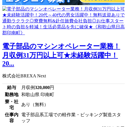
電子部品のマシンオペレーター業務！
月収例31万円以上可★未経験活躍中！
20...
株式会社BREXA Next
給与
月収例
320,000
円
勤務地
和歌山県 印南町
寮・社
あり（無料）
宅
仕事内
電子部品系工場での軽作業・ピッキング製造スタ
容
ッフ