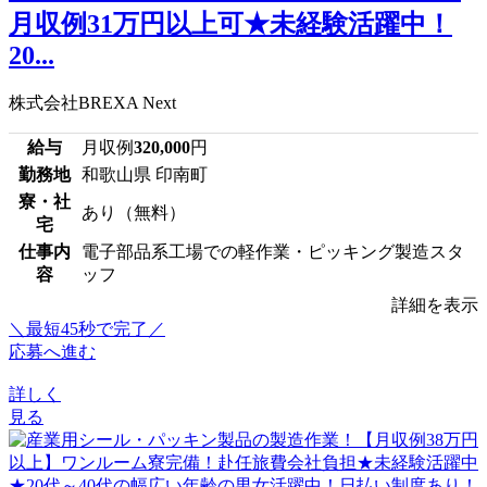
月収例31万円以上可★未経験活躍中！
20...
株式会社BREXA Next
給与
月収例
320,000
円
勤務地
和歌山県 印南町
寮・社
あり（無料）
宅
仕事内
電子部品系工場での軽作業・ピッキング製造スタ
容
ッフ
詳細を表示
＼最短45秒で完了／
応募へ進む
詳しく
見る