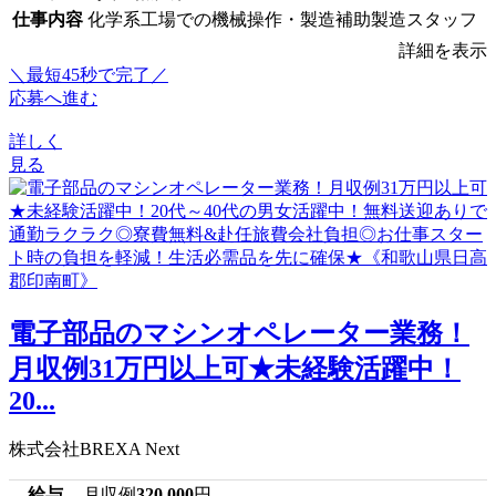
仕事内容
化学系工場での機械操作・製造補助製造スタッフ
詳細を表示
＼最短45秒で完了／
応募へ進む
詳しく
見る
電子部品のマシンオペレーター業務！
月収例31万円以上可★未経験活躍中！
20...
株式会社BREXA Next
給与
月収例
320,000
円