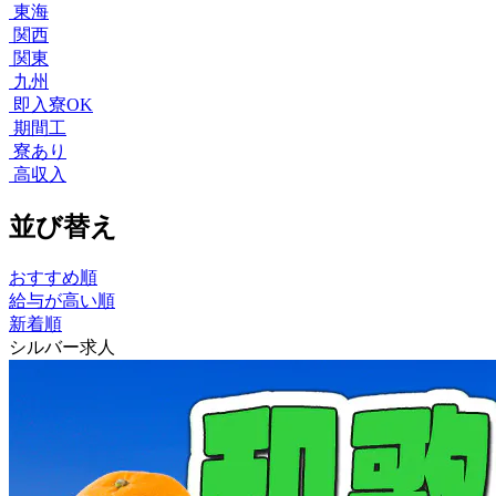
東海
関西
関東
九州
即入寮OK
期間工
寮あり
高収入
並び替え
おすすめ順
給与が高い順
新着順
シルバー求人