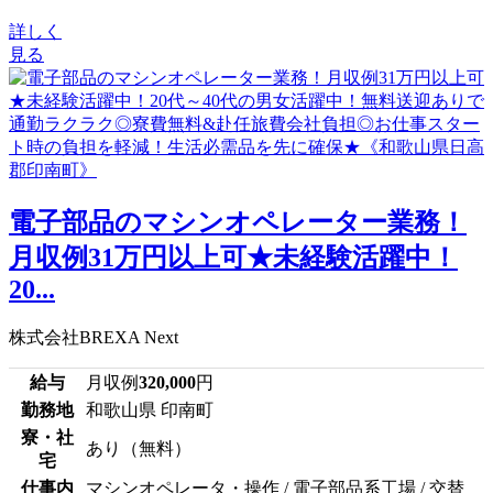
詳しく
見る
電子部品のマシンオペレーター業務！
月収例31万円以上可★未経験活躍中！
20...
株式会社BREXA Next
給与
月収例
320,000
円
勤務地
和歌山県 印南町
寮・社
あり（無料）
宅
仕事内
マシンオペレータ・操作 / 電子部品系工場 / 交替