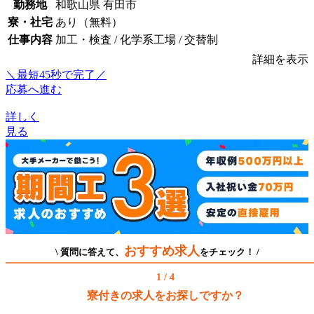
勤務地
和歌山県 有田市
寮・社宅
あり（無料）
仕事内容
加工・検査 / 化学系工場 / 交替制
詳細を表示
＼最短45秒で完了／
応募へ進む
詳しく
見る
おすすめ求人
\ 質問に答えて、
をチェック！ /
1 / 4
寮付きの求人をお探しですか？