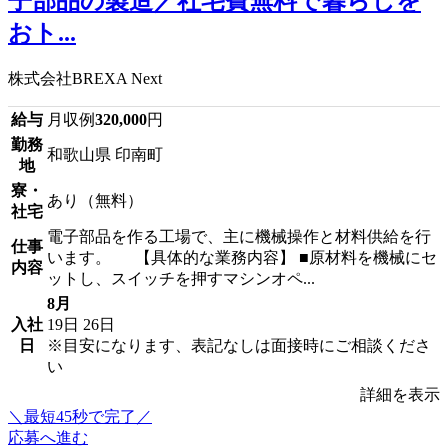
子部品の製造／社宅費無料で暮らしを
おト...
株式会社BREXA Next
給与
月収例
320,000
円
勤務
和歌山県 印南町
地
寮・
あり（無料）
社宅
電子部品を作る工場で、主に機械操作と材料供給を行
仕事
います。 【具体的な業務内容】 ■原材料を機械にセ
内容
ットし、スイッチを押すマシンオペ...
8月
入社
19日
26日
日
※目安になります、表記なしは面接時にご相談くださ
い
詳細を表示
＼最短45秒で完了／
応募へ進む