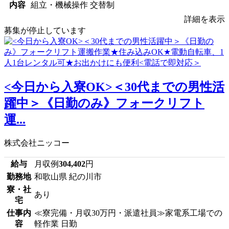
内容
組立・機械操作 交替制
詳細を表示
募集が停止しています
<今日から入寮OK>＜30代までの男性活
躍中＞《日勤のみ》フォークリフト
運...
株式会社ニッコー
給与
月収例
304,402
円
勤務地
和歌山県 紀の川市
寮・社
あり
宅
仕事内
≪寮完備・月収30万円・派遣社員≫家電系工場での
容
軽作業 日勤