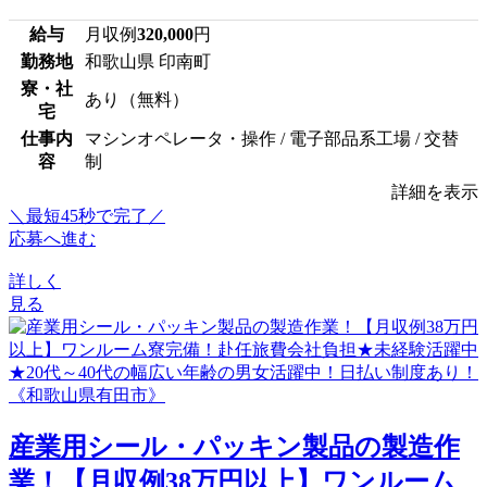
給与
月収例
320,000
円
勤務地
和歌山県 印南町
寮・社
あり（無料）
宅
仕事内
マシンオペレータ・操作 / 電子部品系工場 / 交替
容
制
詳細を表示
＼最短45秒で完了／
応募へ進む
詳しく
見る
産業用シール・パッキン製品の製造作
業！【月収例38万円以上】ワンルーム