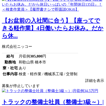
【お盆前の入社間に合う】【座ってで
きる軽作業】4日働いたらお休み。だか
ら休...
株式会社ニッコー
給与
月収例
305,800
円
勤務地
和歌山県 橋本市
寮・社宅
あり
仕事内容
検査・軽作業 / 機械系工場 / 交替制
詳細を表示
募集が停止しています
トラックの整備士社員（整備士3級～）|