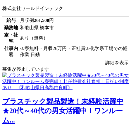
株式会社ワールドインテック
給与
月収例
261,500
円
勤務地
和歌山県 橋本市
寮・社
あり（無料）
宅
仕事内
≪寮無料・月収26万円・正社員≫化学系工場での軽
容
作業 日勤
詳細を表示
募集が停止しています
プラスチック製品製造！未経験活躍中
★20代～40代の男女活躍中！ワンルー
ム...