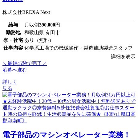
株式会社BREXA Next
給与
月収例
390,000
円
勤務地
和歌山県 有田市
寮・社宅
あり（無料）
仕事内容
化学系工場での機械操作・製造補助製造スタッフ
詳細を表示
＼最短45秒で完了／
応募へ進む
詳しく
見る
電子部品のマシンオペレーター業務！