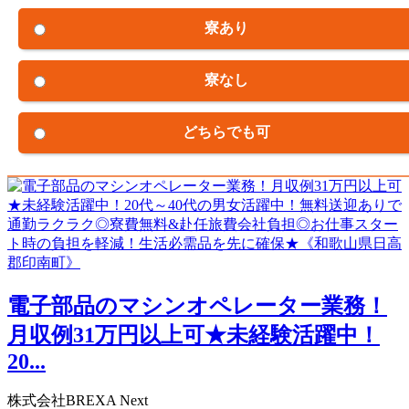
寮あり
寮なし
どちらでも可
電子部品のマシンオペレーター業務！
月収例31万円以上可★未経験活躍中！
20...
株式会社BREXA Next