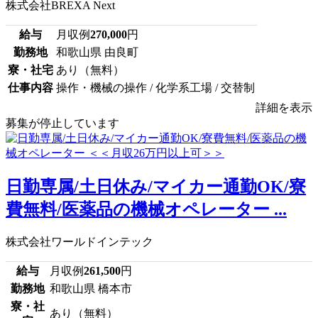
株式会社BREXA Next
給与
月収例
270,000
円
勤務地
和歌山県 由良町
寮・社宅
あり（無料）
仕事内容
操作・機械の操作 / 化学系工場 / 交替制
詳細を表示
募集が停止しています
日勤専属/土日休み/マイカー通勤OK/寮
費無料/医薬品の機械オペレーター ...
株式会社ワールドインテック
給与
月収例
261,500
円
勤務地
和歌山県 橋本市
寮・社
あり（無料）