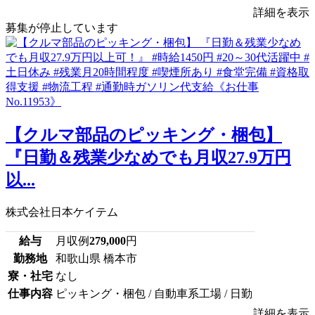
詳細を表示
募集が停止しています
【クルマ部品のピッキング・梱包】
『日勤＆残業少なめでも月収27.9万円
以...
株式会社日本ケイテム
給与
月収例
279,000
円
勤務地
和歌山県 橋本市
寮・社宅
なし
仕事内容
ピッキング・梱包 / 自動車系工場 / 日勤
詳細を表示