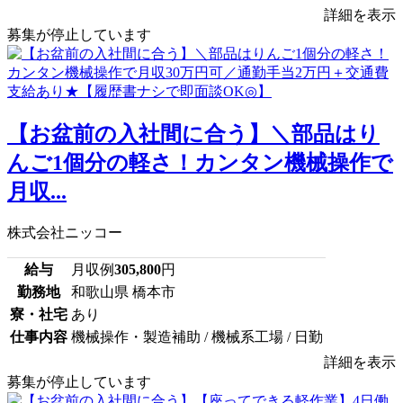
詳細を表示
募集が停止しています
【お盆前の入社間に合う】＼部品はり
んご1個分の軽さ！カンタン機械操作で
月収...
株式会社ニッコー
給与
月収例
305,800
円
勤務地
和歌山県 橋本市
寮・社宅
あり
仕事内容
機械操作・製造補助 / 機械系工場 / 日勤
詳細を表示
募集が停止しています