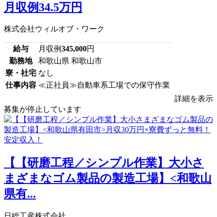
月収例34.5万円
株式会社ウィルオブ・ワーク
給与
月収例
345,000
円
勤務地
和歌山県 和歌山市
寮・社宅
なし
仕事内容
≪正社員≫自動車系工場での保守作業
詳細を表示
募集が停止しています
【【研磨工程／シンプル作業】大小さ
まざまなゴム製品の製造工場】<和歌山
県有...
日総工産株式会社