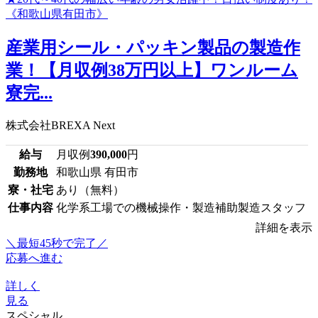
産業用シール・パッキン製品の製造作
業！【月収例38万円以上】ワンルーム
寮完...
株式会社BREXA Next
給与
月収例
390,000
円
勤務地
和歌山県 有田市
寮・社宅
あり（無料）
仕事内容
化学系工場での機械操作・製造補助製造スタッフ
詳細を表示
＼最短45秒で完了／
応募へ進む
詳しく
見る
スペシャル