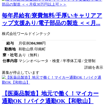
毎年昇給有/寮費無料/手厚いキャリアア
ップ支援あり/電子部品の製造 ＜＜月...
株式会社ワールドインテック
給与
月収例
304,980
円
勤務地
和歌山県 印南町
寮・社宅
あり（無料）
仕事内容
マシンオペレータ・検査 / 半導体工場 / 交替制
詳細を表示
募集が停止しています
【医薬品製造】地元で働く！マイカー
通勤OK！バイク通勤OK【和歌山】