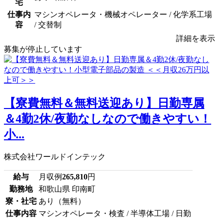
宅
仕事内
マシンオペレータ・機械オペレーター / 化学系工場
容
/ 交替制
詳細を表示
募集が停止しています
【寮費無料＆無料送迎あり】日勤専属
＆4勤2休/夜勤なしなので働きやすい！
小...
株式会社ワールドインテック
給与
月収例
265,810
円
勤務地
和歌山県 印南町
寮・社宅
あり（無料）
仕事内容
マシンオペレータ・検査 / 半導体工場 / 日勤