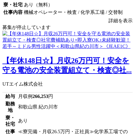
寮・社宅
あり（無料）
仕事内容
機械オペレーター・検査 / 化学系工場 / 交替制
詳細を表示
募集が停止しています
【年休148日☆】月収26万円可！安全を
守る電池の安全装置組立て・検査◎社...
UTエイム株式会社
給与
月収例
266,253
円
勤務
和歌山県 紀の川市
地
寮・
あり
社宅
仕事
≪寮完備・月収26.5万円・正社員≫化学系工場での