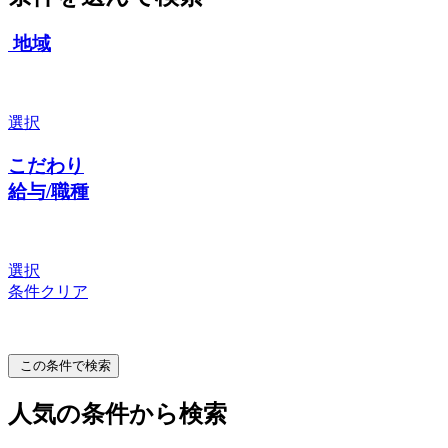
地域
選択
こだわり
給与/職種
選択
条件クリア
この条件で検索
人気の条件から検索