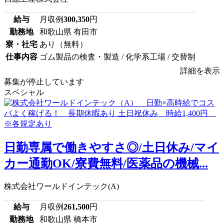
給与
月収例
300,350
円
勤務地
和歌山県 有田市
寮・社宅
あり（無料）
仕事内容
ゴム製品の検査・製造 / 化学系工場 / 交替制
詳細を表示
募集が停止しています
スペシャル
日勤専属で働きやすさ◎/土日休み/マイ
カー通勤OK/寮費無料/医薬品の機械...
株式会社ワールドインテック(A)
給与
月収例
261,500
円
勤務地
和歌山県 橋本市