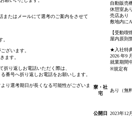
をお願いいたします。
自動販売
休憩室あ
売店あり
話またはメールにて選考のご案内をさせて
敷地内にA
【受動喫
屋内原則
す。
★入社特
がございます。
2026 
だきます。
就業期間
を受けて折り返しお電話いただく際は、
※規定有
始まる番号へ折り返しお電話をお願いします。
通常より選考期日が長くなる可能性がございま
寮・社
あり（無
宅
2023年12
公開日