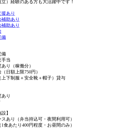
組立）経験のある方も大活躍中です！
支援あり
の補助あり
の補助あり
給
完備
完備
夜手当
度あり（稼働分）
（日額上限750円）
（上下制服＋安全靴＋帽子）貸与
度あり
有
施設】
ースあり（弁当持込可・夜間利用可）
1食あたり400円程度・お昼間のみ）