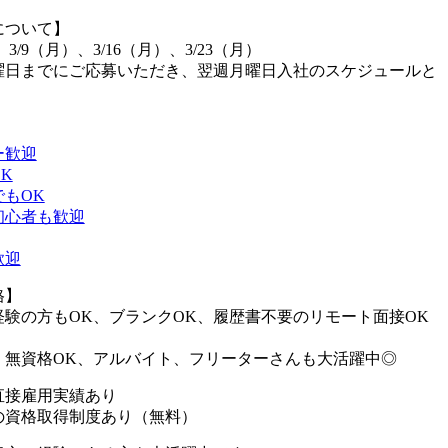
について】
、3/9（月）、3/16（月）、3/23（月）
曜日までにご応募いただき、翌週月曜日入社のスケジュールと
。
ー歓迎
K
もOK
初心者も歓迎
歓迎
格】
経験の方もOK、ブランクOK、履歴書不要のリモート面接OK
、無資格OK、アルバイト、フリーターさんも大活躍中◎
直接雇用実績あり
の資格取得制度あり（無料）