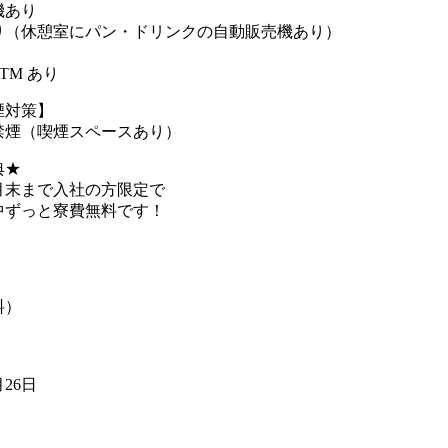
機あり
り（休憩室にパン・ドリンクの自動販売機あり）
TM あり
煙対策】
禁煙（喫煙スペースあり）
典★
年9 月末まで入社の方限定で
中ずっと寮費無料です！
料）
月26日