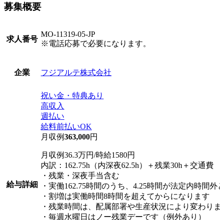
募集概要
MO-11319-05-JP
求人番号
※電話応募で必要になります。
フジアルテ株式会社
企業
祝い金・特典あり
高収入
週払い
給料前払いOK
月収例
363,000
円
月収例36.3万円/時給1580円
内訳：162.75h（内深夜62.5h）＋残業30h＋交通費
・残業・深夜手当含む
給与詳細
・実働162.75時間のうち、4.25時間が法定内時間
・割増は実働時間8時間を超えてからになります
・残業時間は、配属部署や生産状況により変わり
・毎週水曜日はノー残業デーです（例外あり）