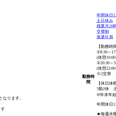
年間休日1
土日休み
残業月20
交替制
派遣社員
【勤務時
①8:30～17
(休憩10:00
②20:30～5
(休憩22:0
※2交替
勤務時
間
【休日休
5勤2休 
※年末年
外となります。
年間休日1
ます
★毎週水