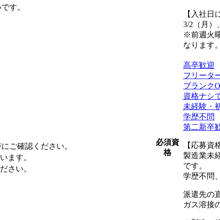
いです。
【入社日
3/2（月）
※前週火
なります
高卒歓迎
フリータ
ブランクO
資格ナシで
未経験・
学歴不問
第二新卒
必須資
【応募資
時にご確認ください。
格
製造業未
ています。
です。
ください。
学歴不問
派遣先の
ガス溶接