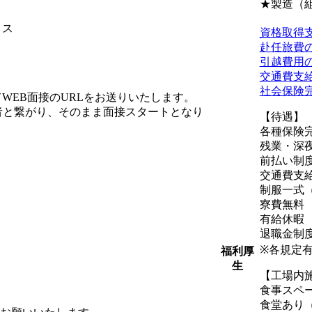
★製造（
ィス
資格取得
赴任旅費
引越費用
交通費支
社会保険
WEB面接のURLをお送りいたします。
者と繋がり、そのまま面接スタートとなり
【待遇】
各種保険
残業・深
前払い制
交通費支給
制服一式
寮費無料
有給休暇
退職金制
※各規定
福利厚
生
【工場内
食事スペ
食堂あり（