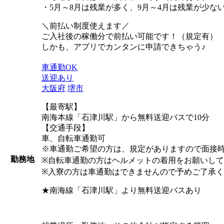
・5月～8月は残業が多く、9月～4月は残業が少な
＼前払い制度使えます／
ご入社後の稼働分で前払い可能です！（規定有）
しかも、アプリでカンタンに申請できちゃう♪
車通勤OK
送迎あり
大阪府
堺市
【最寄駅】
南海本線「石津川駅」から無料送迎バスで10分
【交通手段】
車、自転車通勤可
※車通勤ご希望の方は、規定がありますので面接
勤務地
※自転車通勤の方はヘルメットの着用をお願いし
※入寮の方は車通勤はできませんので予めご了承
★南海線「石津川駅」より無料送迎バスあり