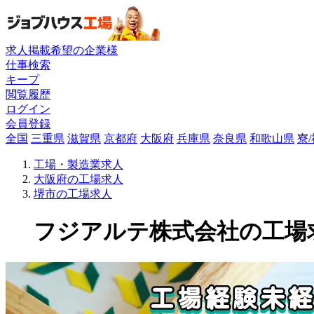
求人掲載希望の企業様
仕事検索
キープ
閲覧履歴
ログイン
会員登録
全国
三重県
滋賀県
京都府
大阪府
兵庫県
奈良県
和歌山県
寮
工場・製造業求人
大阪府の工場求人
堺市の工場求人
フジアルテ株式会社の工場求人(