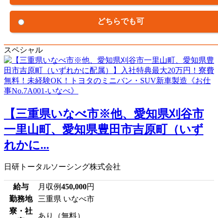
どちらでも可
スペシャル
【三重県いなべ市※他、愛知県刈谷市
一里山町、愛知県豊田市吉原町（いず
れかに...
日研トータルソーシング株式会社
給与
月収例
450,000
円
勤務地
三重県 いなべ市
寮・社
あり（無料）