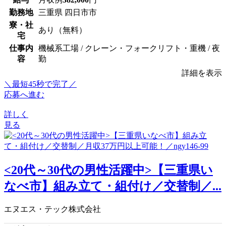
勤務地
三重県 四日市市
寮・社
あり（無料）
宅
仕事内
機械系工場 / クレーン・フォークリフト・重機 / 夜
容
勤
詳細を表示
＼最短45秒で完了／
応募へ進む
詳しく
見る
<20代～30代の男性活躍中>【三重県い
なべ市】組み立て・組付け／交替制／...
エヌエス・テック株式会社