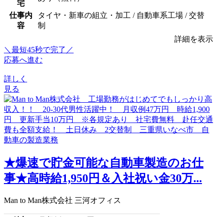
宅
仕事内
タイヤ・新車の組立・加工 / 自動車系工場 / 交替
容
制
詳細を表示
＼最短45秒で完了／
応募へ進む
詳しく
見る
★爆速で貯金可能な自動車製造のお仕
事★高時給1,950円＆入社祝い金30万...
Man to Man株式会社 三河オフィス