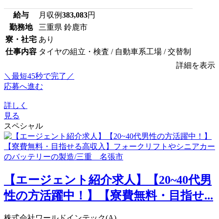
給与
月収例
383,083
円
勤務地
三重県 鈴鹿市
寮・社宅
あり
仕事内容
タイヤの組立・検査 / 自動車系工場 / 交替制
詳細を表示
＼最短45秒で完了／
応募へ進む
詳しく
見る
スペシャル
【エージェント紹介求人】【20~40代男
性の方活躍中！】【寮費無料・目指せ...
株式会社ワールドインテック(A)