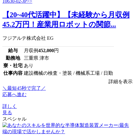
【20~40代活躍中】【未経験から月収例
45.2万円！産業用ロボットの関節...
フジアルテ株式会社 EG
給与
月収例
452,000
円
勤務地
三重県 津市
寮・社宅
あり
仕事内容
建設機械の検査・塗装 / 機械系工場 / 日勤
詳細を表示
＼最短45秒で完了／
応募へ進む
詳しく
見る
スペシャル