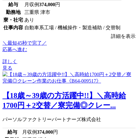
給与
月収例
374,000
円
勤務地
三重県 津市
寮・社宅
あり
仕事内容
自動車系工場 / 機械操作・製造補助 / 交替制
詳細を表示
＼最短45秒で完了／
応募へ進む
詳しく
見る
【18歳～39歳の方活躍中!!】＼高時給
1700円＋2交替／寮完備◎クレー...
パーソルファクトリーパートナーズ株式会社
給与
月収例
374,000
円