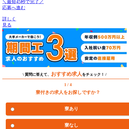
＼最短45秒で完了／
応募へ進む
詳しく
見る
おすすめ求人
\ 質問に答えて、
をチェック！ /
1 / 4
寮付きの求人をお探しですか？
寮あり
寮なし