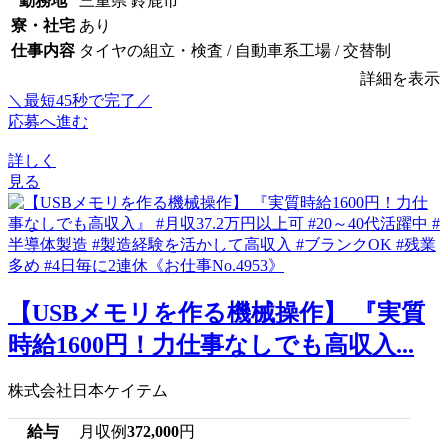
勤務地
三重県 鈴鹿市
寮・社宅
あり
仕事内容
タイヤの組立・検査 / 自動車系工場 / 交替制
詳細を表示
＼最短45秒で完了／
応募へ進む
詳しく
見る
【USBメモリを作る機械操作】 『実質
時給1600円！力仕事なしでも高収入...
株式会社日本ケイテム
給与
月収例
372,000
円