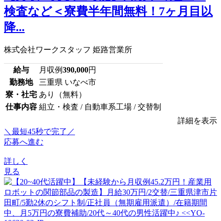
検査など＜寮費半年間無料！7ヶ月目以
降...
株式会社ワークスタッフ 姫路営業所
給与
月収例
390,000
円
勤務地
三重県 いなべ市
寮・社宅
あり（無料）
仕事内容
組立・検査 / 自動車系工場 / 交替制
詳細を表示
＼最短45秒で完了／
応募へ進む
詳しく
見る