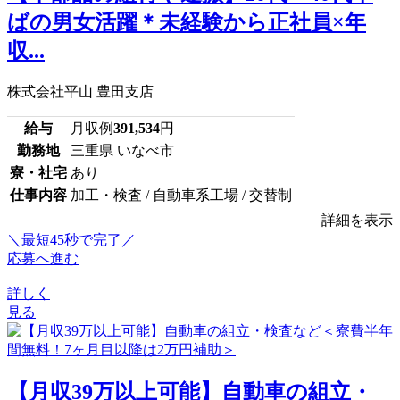
ばの男女活躍＊未経験から正社員×年
収...
株式会社平山 豊田支店
給与
月収例
391,534
円
勤務地
三重県 いなべ市
寮・社宅
あり
仕事内容
加工・検査 / 自動車系工場 / 交替制
詳細を表示
＼最短45秒で完了／
応募へ進む
詳しく
見る
【月収39万以上可能】自動車の組立・