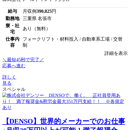
給与
月収例
390,825
円
勤務地
三重県 名張市
寮・社
あり（無料）
宅
仕事内
フォークリフト・材料投入 / 自動車系工場 / 交替
容
制
詳細を表示
＼最短45秒で完了／
応募へ進む
詳しく
見る
スペシャル
【DENSO】世界的メーカーでのお仕事