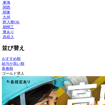
東海
関西
関東
九州
即入寮OK
期間工
寮あり
高収入
並び替え
おすすめ順
給与が高い順
新着順
ゴールド求人