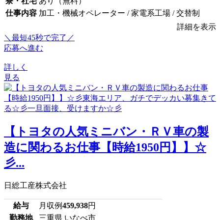
寮・社宅
あり（無料）
仕事内容
加工・機械オペレーター / 家電系工場 / 交替制
詳細を表示
＼最短45秒で完了／
応募へ進む
詳しく
見る
【トヨタの人気ミニバン・ＲＶ車の製
造に関わるお仕事【時給1950円】】☆
彡...
日総工産株式会社
給与
月収例
459,938
円
勤務地
三重県 いなべ市