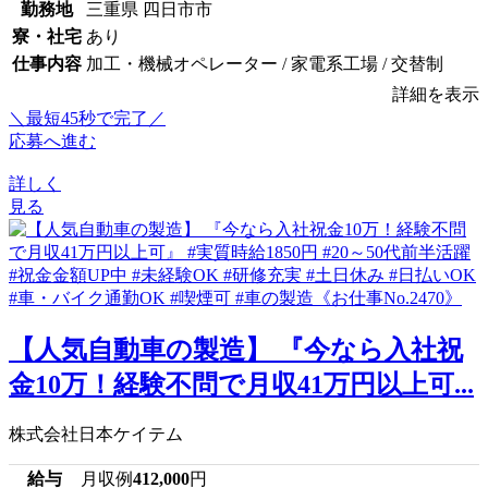
勤務地
三重県 四日市市
寮・社宅
あり
仕事内容
加工・機械オペレーター / 家電系工場 / 交替制
詳細を表示
＼最短45秒で完了／
応募へ進む
詳しく
見る
【人気自動車の製造】 『今なら入社祝
金10万！経験不問で月収41万円以上可...
株式会社日本ケイテム
給与
月収例
412,000
円