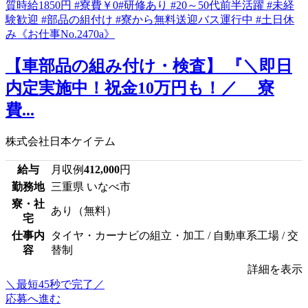
【車部品の組み付け・検査】 『＼即日
内定実施中！祝金10万円も！／ 寮
費...
株式会社日本ケイテム
給与
月収例
412,000
円
勤務地
三重県 いなべ市
寮・社
あり（無料）
宅
仕事内
タイヤ・カーナビの組立・加工 / 自動車系工場 / 交
容
替制
詳細を表示
＼最短45秒で完了／
応募へ進む