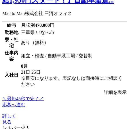
給1,950円スタート！】自動車製造...
Man to Man株式会社 三河オフィス
給与
月収例
470,000
円
勤務地
三重県 いなべ市
寮・社
あり（無料）
宅
仕事内
組立・検査 / 自動車系工場 / 交替制
容
8月
21日
25日
入社日
※目安になります、表記なしは面接時にご相談く
ださい
詳細を表示
＼最短45秒で完了／
応募へ進む
詳しく
見る
シルバー求人