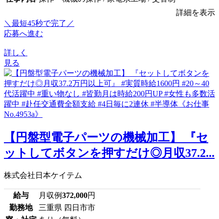
詳細を表示
＼最短45秒で完了／
応募へ進む
詳しく
見る
【円盤型電子パーツの機械加工】 『セ
ットしてボタンを押すだけ◎月収37.2...
株式会社日本ケイテム
給与
月収例
372,000
円
勤務地
三重県 四日市市