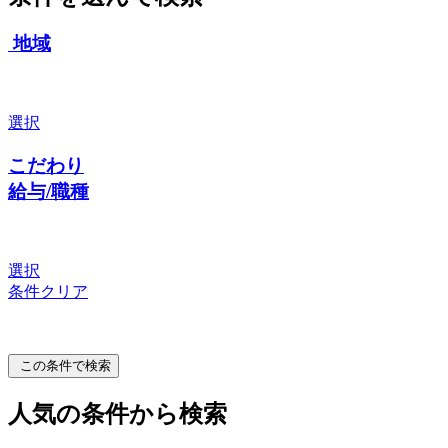
地域
選択
こだわり
給与/職種
選択
条件クリア
この条件で検索
人気の条件から検索