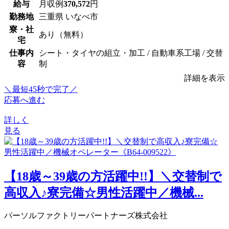
給与
月収例
370,572
円
勤務地
三重県 いなべ市
寮・社
あり（無料）
宅
仕事内
シート・タイヤの組立・加工 / 自動車系工場 / 交替
容
制
詳細を表示
＼最短45秒で完了／
応募へ進む
詳しく
見る
【18歳～39歳の方活躍中!!】＼交替制で
高収入♪寮完備☆男性活躍中／機械...
パーソルファクトリーパートナーズ株式会社