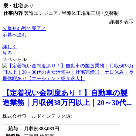
寮・社宅
あり
仕事内容
製造エンジニア / 半導体工場系工場 / 交替制
詳細を表示
＼最短45秒で完了／
応募へ進む
詳しく
見る
スペシャル
【定着祝い金制度あり！】自動車の製
造業務｜月収例38万円以上｜20～30代...
株式会社ワールドインテック(A)
給与
月収例
383,083
円