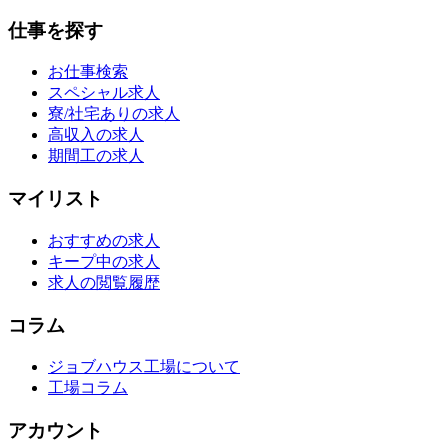
仕事を探す
お仕事検索
スペシャル求人
寮/社宅ありの求人
高収入の求人
期間工の求人
マイリスト
おすすめの求人
キープ中の求人
求人の閲覧履歴
コラム
ジョブハウス工場について
工場コラム
アカウント