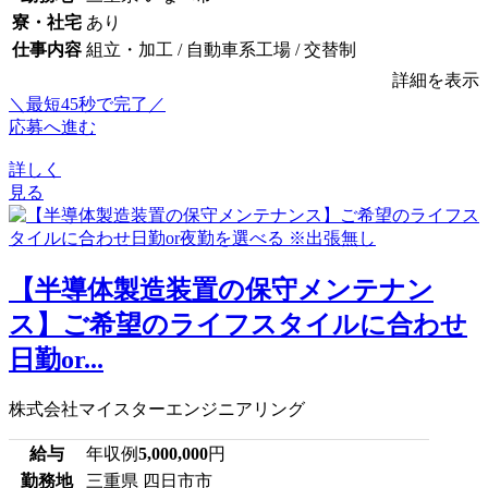
寮・社宅
あり
仕事内容
組立・加工 / 自動車系工場 / 交替制
詳細を表示
＼最短45秒で完了／
応募へ進む
詳しく
見る
【半導体製造装置の保守メンテナン
ス】ご希望のライフスタイルに合わせ
日勤or...
株式会社マイスターエンジニアリング
給与
年収例
5,000,000
円
勤務地
三重県 四日市市