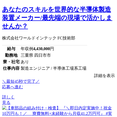
あなたのスキルを世界的な半導体製造
装置メーカー/最先端の現場で活かしま
せんか？
株式会社ワールドインテック FC技術部
給与
年収例
4,430,000
円
勤務地
三重県 四日市市
寮・社宅
あり
仕事内容
製造エンジニア / 半導体工場系工場
詳細を表示
＼最短45秒で完了／
応募へ進む
詳しく
見る