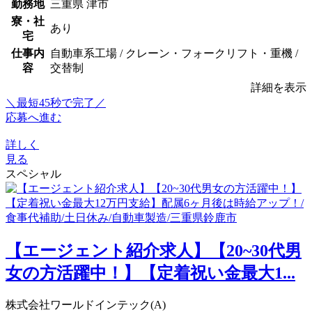
勤務地
三重県 津市
寮・社
あり
宅
仕事内
自動車系工場 / クレーン・フォークリフト・重機 /
容
交替制
詳細を表示
＼最短45秒で完了／
応募へ進む
詳しく
見る
スペシャル
【エージェント紹介求人】【20~30代男
女の方活躍中！】【定着祝い金最大1...
株式会社ワールドインテック(A)