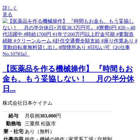
詳しく
見る
【医薬品を作る機械操作】 『時間もお
金も、もう妥協しない！ 月の半分休
日...
株式会社日本ケイテム
給与
月収例
383,000
円
勤務地
三重県 松阪市
寮・社宅
あり（無料）
仕事内容
操作・機械の操作 / 家電系工場 / 交替制