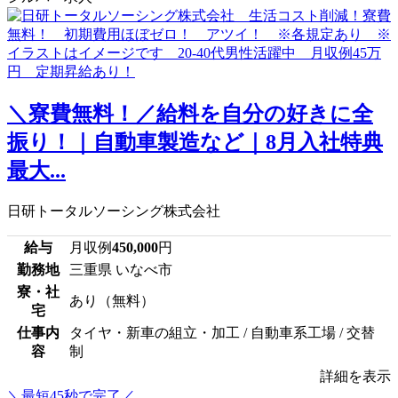
＼寮費無料！／給料を自分の好きに全
振り！｜自動車製造など｜8月入社特典
最大...
日研トータルソーシング株式会社
給与
月収例
450,000
円
勤務地
三重県 いなべ市
寮・社
あり（無料）
宅
仕事内
タイヤ・新車の組立・加工 / 自動車系工場 / 交替
容
制
詳細を表示
＼最短45秒で完了／