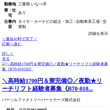
勤務地
三重県 いなべ市
寮・社
あり
宅
仕事内
タイヤ・カーナビの組立・加工 / 自動車系工場 / 交
容
替制
詳細を表示
＼最短45秒で完了／
応募へ進む
詳しく
見る
＼高時給1700円＆寮完備◎／夜勤★リ
ーチリフト経験者募集《B70-010...
パーソルファクトリーパートナーズ株式会社
給与
月収例
382,000
円