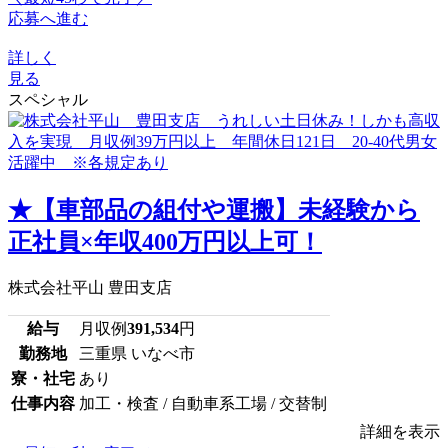
応募へ進む
詳しく
見る
スペシャル
★【車部品の組付や運搬】未経験から
正社員×年収400万円以上可！
株式会社平山 豊田支店
給与
月収例
391,534
円
勤務地
三重県 いなべ市
寮・社宅
あり
仕事内容
加工・検査 / 自動車系工場 / 交替制
詳細を表示