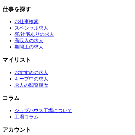
仕事を探す
お仕事検索
スペシャル求人
寮/社宅ありの求人
高収入の求人
期間工の求人
マイリスト
おすすめの求人
キープ中の求人
求人の閲覧履歴
コラム
ジョブハウス工場について
工場コラム
アカウント