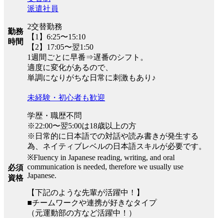
派遣社員
2交替勤務
勤務
【1】6:25〜15:10
時間
【2】17:05〜翌1:50
1週間ごとに早番⇒遅番のシフト。
適度に変化があるので、
単調になりがちな日常に刺激もあり♪
未経験・初心者も歓迎
学歴・職歴不問
※22:00〜翌5:00は18歳以上の方
※日常的に日本語での対話や読み書きが発生する
為、ネイティブレベルの日本語スキルが必要です。
※Fluency in Japanese reading, writing, and oral
communication is needed, therefore we usually use
必須
Japanese.
資格
【下記のような先輩が活躍中！】
■チームワークや連携が好きなタイプ
（元運動部の方など活躍中！）