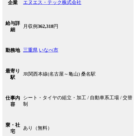
エヌエス・テック株式会社
企業
給与詳
月収例
362,318
円
細
三重県
いなべ市
勤務地
最寄り
JR関西本線(名古屋～亀山) 桑名駅
駅
シート・タイヤの組立・加工 / 自動車系工場 / 交替
仕事内
制
容
寮・社
あり（無料）
宅