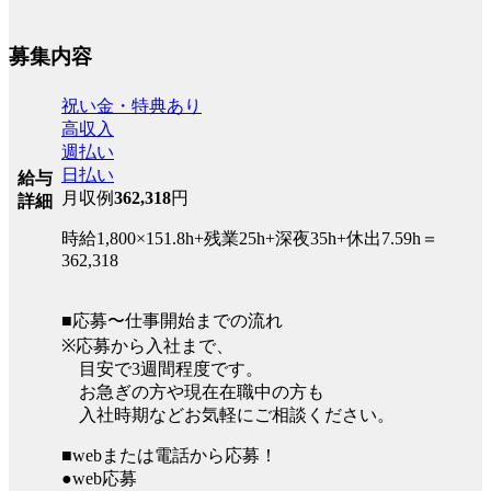
募集内容
祝い金・特典あり
高収入
週払い
日払い
給与
月収例
362,318
円
詳細
時給1,800×151.8h+残業25h+深夜35h+休出7.59h＝
362,318
■応募〜仕事開始までの流れ
※応募から入社まで、
目安で3週間程度です。
お急ぎの方や現在在職中の方も
入社時期などお気軽にご相談ください。
■webまたは電話から応募！
●web応募