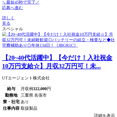
＼最短45秒で完了／
応募へ進む
詳しく
見る
スペシャル
【20~40代活躍中】【今だけ！入社祝金
10万円支給☆】月収32万円可！未...
UTエージェント株式会社
給与
月収例
322,000
円
勤務地
三重県 名張市
寮・社宅
あり
仕事内容
取扱製品
詳細を表示