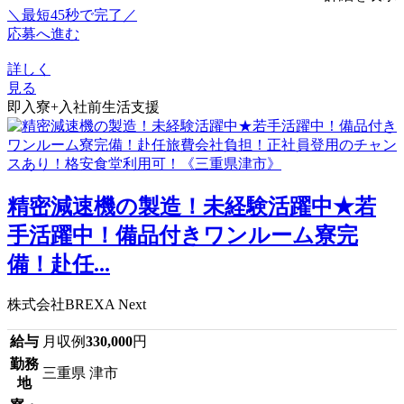
＼最短45秒で完了／
応募へ進む
詳しく
見る
即入寮+入社前生活支援
精密減速機の製造！未経験活躍中★若
手活躍中！備品付きワンルーム寮完
備！赴任...
株式会社BREXA Next
給与
月収例
330,000
円
勤務
三重県 津市
地