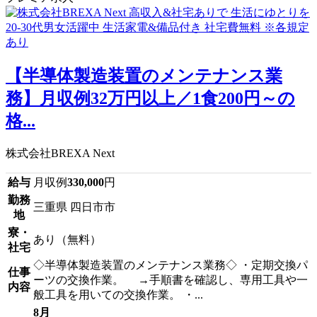
【半導体製造装置のメンテナンス業
務】月収例32万円以上／1食200円～の
格...
株式会社BREXA Next
給与
月収例
330,000
円
勤務
三重県 四日市市
地
寮・
あり（無料）
社宅
◇半導体製造装置のメンテナンス業務◇ ・定期交換パ
仕事
ーツの交換作業。 →手順書を確認し、専用工具や一
内容
般工具を用いての交換作業。 ・...
8月