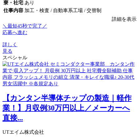
寮・社宅
あり
仕事内容
加工・検査 / 自動車系工場 / 交替制
詳細を表示
＼最短45秒で完了／
応募へ進む
詳しく
見る
スペシャル
【カンタン半導体チップの製造｜軽作
業！】月収例30万円以上／メーカーへ
直接...
UTエイム株式会社