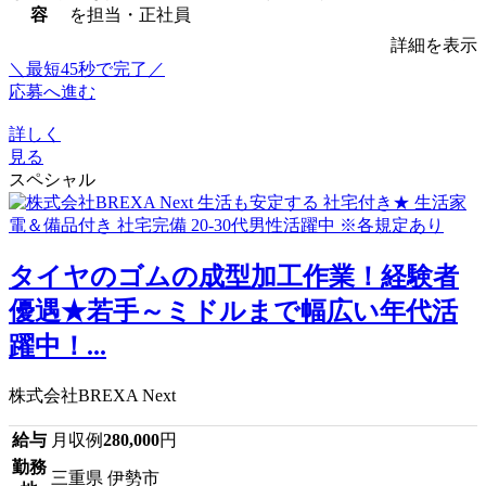
容
を担当・正社員
詳細を表示
＼最短45秒で完了／
応募へ進む
詳しく
見る
スペシャル
タイヤのゴムの成型加工作業！経験者
優遇★若手～ミドルまで幅広い年代活
躍中！...
株式会社BREXA Next
給与
月収例
280,000
円
勤務
三重県 伊勢市