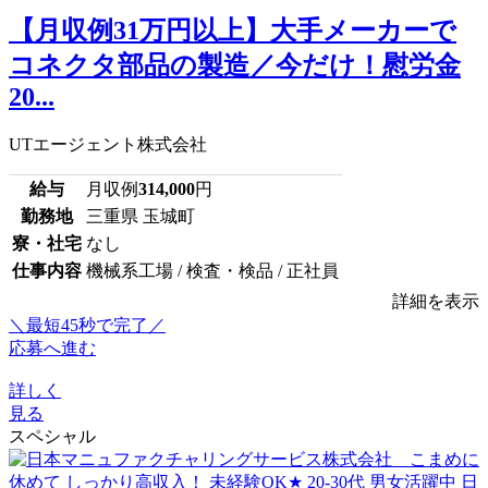
【月収例31万円以上】大手メーカーで
コネクタ部品の製造／今だけ！慰労金
20...
UTエージェント株式会社
給与
月収例
314,000
円
勤務地
三重県 玉城町
寮・社宅
なし
仕事内容
機械系工場 / 検査・検品 / 正社員
詳細を表示
＼最短45秒で完了／
応募へ進む
詳しく
見る
スペシャル