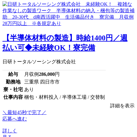
【半導体材料の製造】時給1400円／週
払い可◆未経験OK！寮完備
日研トータルソーシング株式会社
給与
月収例
286,000
円
勤務地
三重県 四日市市
寮・社宅
あり
仕事内容
梱包・材料投入 / 半導体工場 / 交替制
詳細を表示
＼最短45秒で完了／
応募へ進む
詳しく