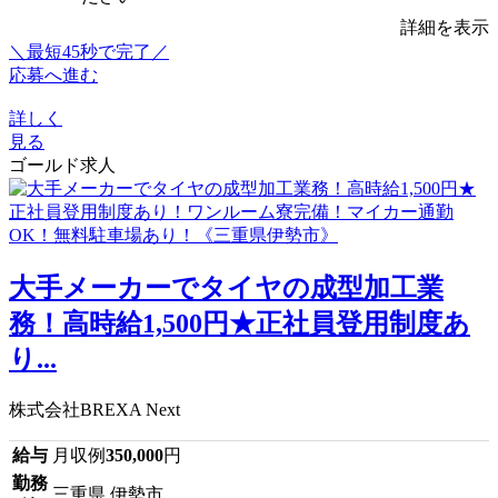
詳細を表示
＼最短45秒で完了／
応募へ進む
詳しく
見る
ゴールド求人
大手メーカーでタイヤの成型加工業
務！高時給1,500円★正社員登用制度あ
り...
株式会社BREXA Next
給与
月収例
350,000
円
勤務
三重県 伊勢市