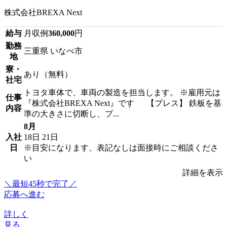
株式会社BREXA Next
給与
月収例
360,000
円
勤務
三重県 いなべ市
地
寮・
あり（無料）
社宅
トヨタ車体で、車両の製造を担当します。 ※雇用元は
仕事
『株式会社BREXA Next』です 【プレス】 鉄板を基
内容
準の大きさに切断し、プ...
8月
入社
18日
21日
日
※目安になります、表記なしは面接時にご相談くださ
い
詳細を表示
＼最短45秒で完了／
応募へ進む
詳しく
見る