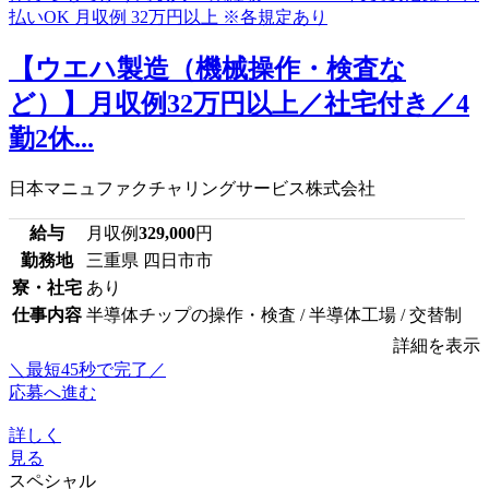
【ウエハ製造（機械操作・検査な
ど）】月収例32万円以上／社宅付き／4
勤2休...
日本マニュファクチャリングサービス株式会社
給与
月収例
329,000
円
勤務地
三重県 四日市市
寮・社宅
あり
仕事内容
半導体チップの操作・検査 / 半導体工場 / 交替制
詳細を表示
＼最短45秒で完了／
応募へ進む
詳しく
見る
スペシャル