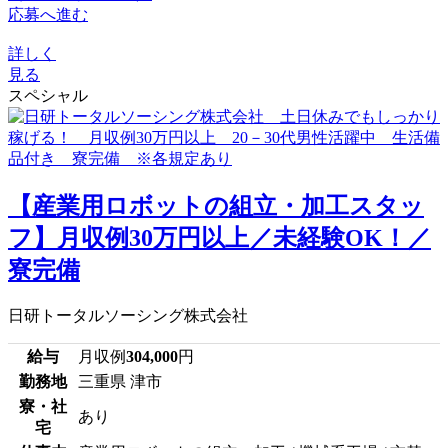
応募へ進む
詳しく
見る
スペシャル
【産業用ロボットの組立・加工スタッ
フ】月収例30万円以上／未経験OK！／
寮完備
日研トータルソーシング株式会社
給与
月収例
304,000
円
勤務地
三重県 津市
寮・社
あり
宅