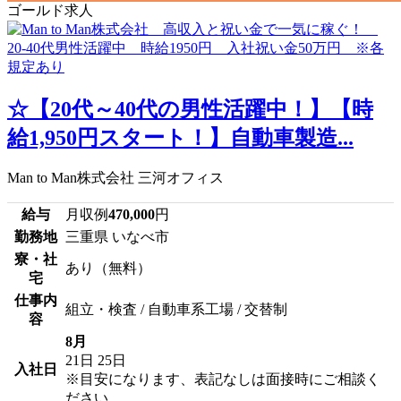
ゴールド求人
☆【20代～40代の男性活躍中！】【時
給1,950円スタート！】自動車製造...
Man to Man株式会社 三河オフィス
給与
月収例
470,000
円
勤務地
三重県 いなべ市
寮・社
あり（無料）
宅
仕事内
組立・検査 / 自動車系工場 / 交替制
容
8月
21日
25日
入社日
※目安になります、表記なしは面接時にご相談く
ださい