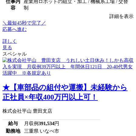
仕事内
産業用ロボットの組立・加工 / 機械系工場 / 交替
容
制
詳細を表示
＼最短45秒で完了／
応募へ進む
詳しく
見る
スペシャル
★【車部品の組付や運搬】未経験から
正社員×年収400万円以上可！
株式会社平山 豊田支店
給与
月収例
391,534
円
勤務地
三重県 いなべ市