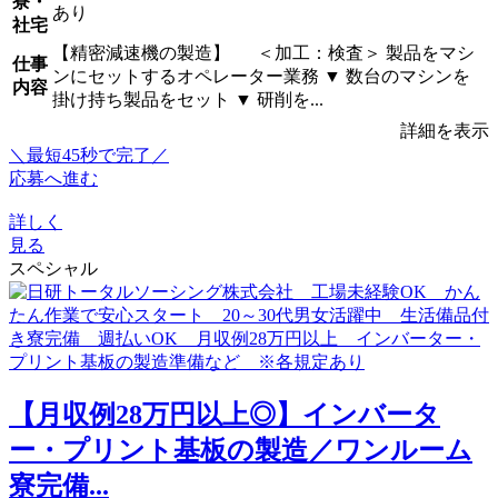
寮・
あり
社宅
【精密減速機の製造】 ＜加工：検査＞ 製品をマシ
仕事
ンにセットするオペレーター業務 ▼ 数台のマシンを
内容
掛け持ち製品をセット ▼ 研削を...
詳細を表示
＼最短45秒で完了／
応募へ進む
詳しく
見る
スペシャル
【月収例28万円以上◎】インバータ
ー・プリント基板の製造／ワンルーム
寮完備...