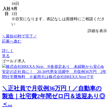
16日
入社
9月
日
1日
※目安になります、表記なしは面接時にご相談くださ
い
詳細を表示
＼最短45秒で完了／
応募へ進む
詳しく
見る
ゴールド求人
＼正社員で月収例36万円！／自動車の
製造｜社宅費2年間ゼロ円＆送迎あり◎
＜...