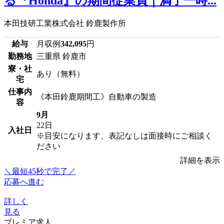
る『Honda』の期間従業員｜満了一時...
本田技研工業株式会社 鈴鹿製作所
給与
月収例
342,095
円
勤務地
三重県 鈴鹿市
寮・社
あり（無料）
宅
仕事内
《本田鈴鹿期間工》自動車の製造
容
9月
22日
入社日
※目安になります、表記なしは面接時にご相談く
ださい
詳細を表示
＼最短45秒で完了／
応募へ進む
詳しく
見る
プレミア求人