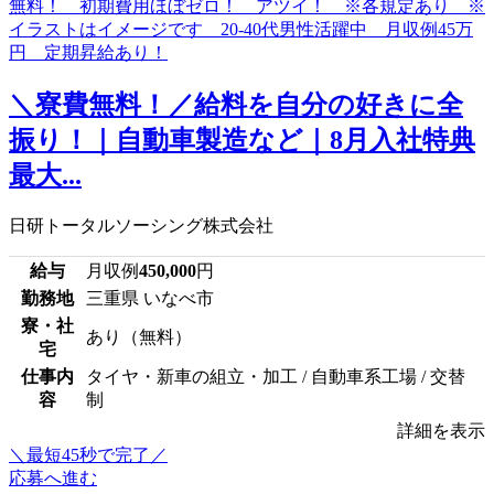
＼寮費無料！／給料を自分の好きに全
振り！｜自動車製造など｜8月入社特典
最大...
日研トータルソーシング株式会社
給与
月収例
450,000
円
勤務地
三重県 いなべ市
寮・社
あり（無料）
宅
仕事内
タイヤ・新車の組立・加工 / 自動車系工場 / 交替
容
制
詳細を表示
＼最短45秒で完了／
応募へ進む