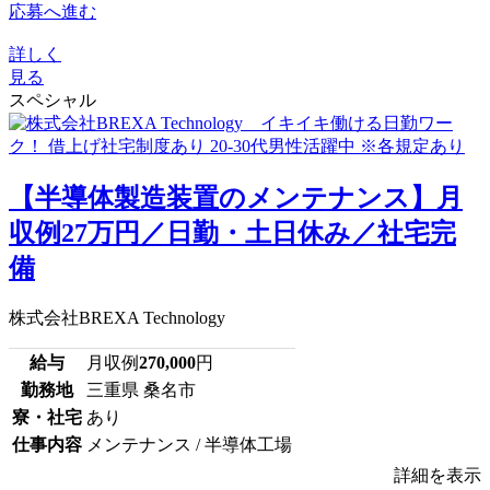
応募へ進む
詳しく
見る
スペシャル
【半導体製造装置のメンテナンス】月
収例27万円／日勤・土日休み／社宅完
備
株式会社BREXA Technology
給与
月収例
270,000
円
勤務地
三重県 桑名市
寮・社宅
あり
仕事内容
メンテナンス / 半導体工場
詳細を表示