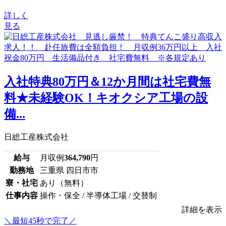
詳しく
見る
入社特典80万円＆12か月間は社宅費無
料★未経験OK！キオクシア工場の設
備...
日総工産株式会社
給与
月収例
364,790
円
勤務地
三重県 四日市市
寮・社宅
あり（無料）
仕事内容
操作・保全 / 半導体工場 / 交替制
詳細を表示
＼最短45秒で完了／