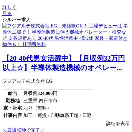
詳しく
見る
シルバー求人
【20-40代男女活躍中】【月収例32万円
以上☆】半導体製造機械のオペレー...
フジアルテ株式会社 EG
給与
月収例
324,000
円
勤務地
三重県 四日市市
寮・社宅
あり（無料）
仕事内容
加工・運搬 / 自動車系工場 / 日勤
詳細を表示
＼最短45秒で完了／