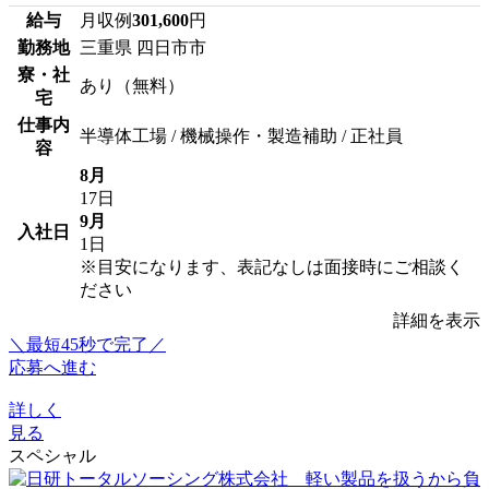
給与
月収例
301,600
円
勤務地
三重県 四日市市
寮・社
あり（無料）
宅
仕事内
半導体工場 / 機械操作・製造補助 / 正社員
容
8月
17日
9月
入社日
1日
※目安になります、表記なしは面接時にご相談く
ださい
詳細を表示
＼最短45秒で完了／
応募へ進む
詳しく
見る
スペシャル