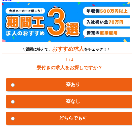
おすすめ求人
\ 質問に答えて、
をチェック！ /
1 / 4
寮付きの求人をお探しですか？
寮あり
寮なし
どちらでも可