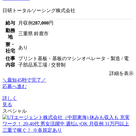
日研トータルソーシング株式会社
給与
月収例
287,000
円
勤務
三重県 鈴鹿市
地
寮・
あり
社宅
仕事
プリント基板・基板のマシンオペレータ・製造 / 電
内容
子部品系工場 / 交替制
詳細を表示
＼最短45秒で完了／
応募へ進む
詳しく
見る
スペシャル