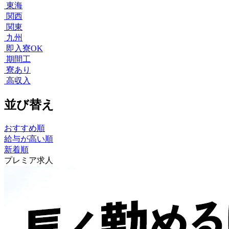
東海
関西
関東
九州
即入寮OK
期間工
寮あり
高収入
並び替え
おすすめ順
給与が高い順
新着順
プレミア求人