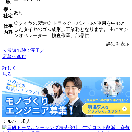
地
寮・
あり
社宅
◇タイヤの製造◇ トラック・バス・RV車用を中心と
仕事
したタイヤのゴム成形加工業務となります。 主にマシ
内容
ンオペレーター、検査作業、部品供...
詳細を表示
＼最短45秒で完了／
応募へ進む
詳しく
見る
シルバー求人