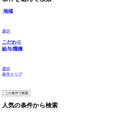
地域
選択
こだわり
給与/職種
選択
条件クリア
この条件で検索
人気の条件から検索