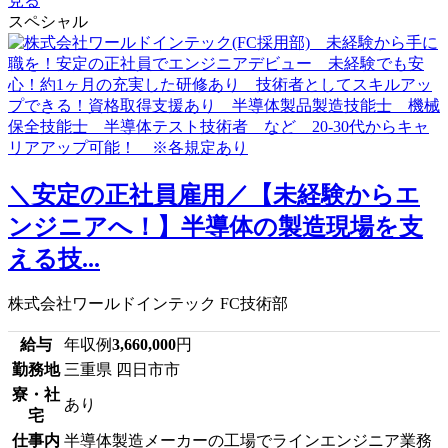
見る
スペシャル
＼安定の正社員雇用／【未経験からエ
ンジニアへ！】半導体の製造現場を支
える技...
株式会社ワールドインテック FC技術部
給与
年収例
3,660,000
円
勤務地
三重県 四日市市
寮・社
あり
宅
仕事内
半導体製造メーカーの工場でラインエンジニア業務