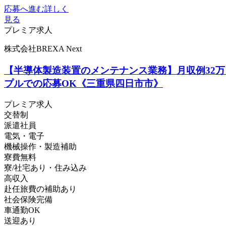
応募へ進む
詳しく
見る
プレミア求人
株式会社BREXA Next
【半導体製造装置のメンテナンス業務】月収例32万
プルでの応募OK《三重県四日市市》
プレミア求人
交替制
派遣社員
電気・電子
機械操作・製造補助
寮費無料
寮/社宅あり・住み込み
高収入
赴任旅費の補助あり
社会保険完備
車通勤OK
送迎あり