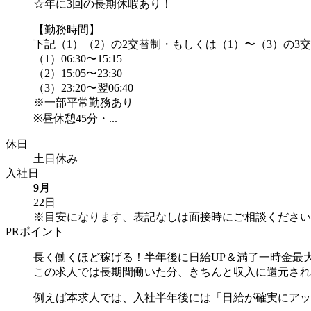
☆年に3回の長期休暇あり！
【勤務時間】
下記（1）（2）の2交替制・もしくは（1）〜（3）の3
（1）06:30〜15:15
（2）15:05〜23:30
（3）23:20〜翌06:40
※一部平常勤務あり
※昼休憩45分・...
休日
土日休み
入社日
9月
22日
※目安になります、表記なしは面接時にご相談ください
PRポイント
長く働くほど稼げる！半年後に日給UP＆満了一時金最大
この求人では長期間働いた分、きちんと収入に還元され
例えば本求人では、入社半年後には「日給が確実にアップ