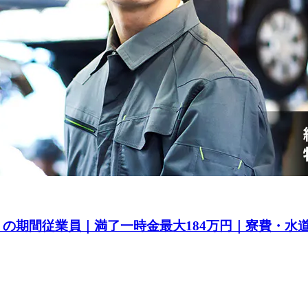
a』の期間従業員｜満了一時金最大184万円｜寮費・