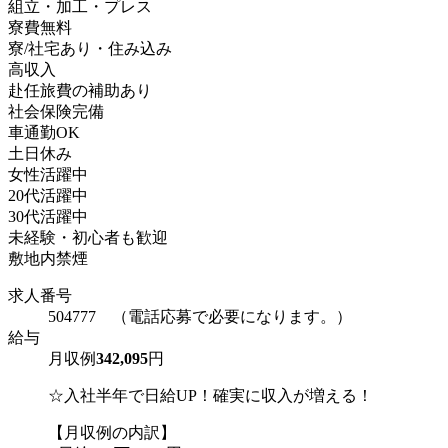
組立・加工・プレス
寮費無料
寮/社宅あり・住み込み
高収入
赴任旅費の補助あり
社会保険完備
車通勤OK
土日休み
女性活躍中
20代活躍中
30代活躍中
未経験・初心者も歓迎
敷地内禁煙
求人番号
504777 （電話応募で必要になります。）
給与
月収例
342,095
円
☆入社半年で日給UP！確実に収入が増える！
【月収例の内訳】