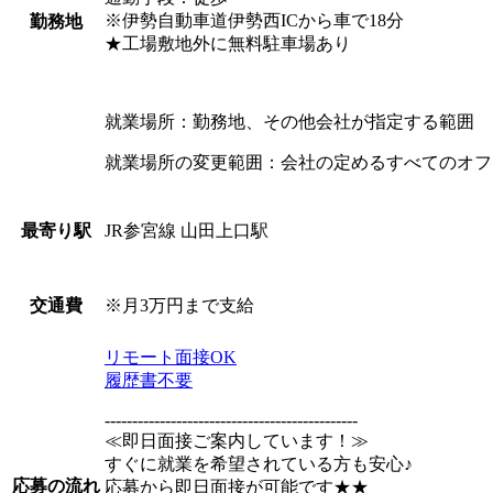
※伊勢自動車道伊勢西ICから車で18分
勤務地
★工場敷地外に無料駐車場あり
就業場所：勤務地、その他会社が指定する範囲
就業場所の変更範囲：会社の定めるすべてのオフ
JR参宮線 山田上口駅
最寄り駅
※月3万円まで支給
交通費
リモート面接OK
履歴書不要
----------------------------------------------
≪即日面接ご案内しています！≫
すぐに就業を希望されている方も安心♪
応募の流れ
応募から即日面接が可能です★★