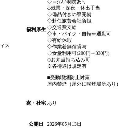
◇日払い制度あり
◇残業・深夜・休出手当
◇備品付きの寮完備
◇赴任旅費会社負担
◇交通費支給
福利厚生
◇車・バイク・自転車通勤可
◇有給休暇
ィス
◇作業着無償貸与
◇食堂利用可(280円～330円)
◇お弁当持ち込み可
※各待遇は規定有
■受動喫煙防止対策
屋内禁煙（屋外に喫煙場所あり）
あり
寮・社宅
2026年05月13日
公開日