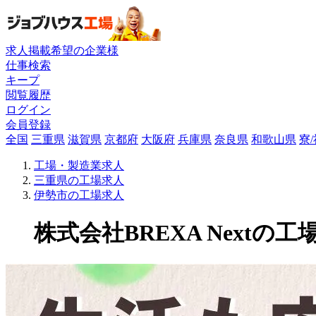
求人掲載希望の企業様
仕事検索
キープ
閲覧履歴
ログイン
会員登録
全国
三重県
滋賀県
京都府
大阪府
兵庫県
奈良県
和歌山県
寮
工場・製造業求人
三重県の工場求人
伊勢市の工場求人
株式会社BREXA Nextの工場求