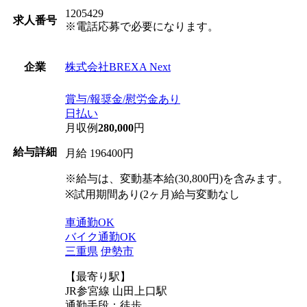
1205429
求人番号
※電話応募で必要になります。
株式会社BREXA Next
企業
賞与/報奨金/慰労金あり
日払い
月収例
280,000
円
給与詳細
月給 196400円
※給与は、変動基本給(30,800円)を含みます。
※試用期間あり(2ヶ月)給与変動なし
車通勤OK
バイク通勤OK
三重県
伊勢市
【最寄り駅】
JR参宮線 山田上口駅
通勤手段：徒歩