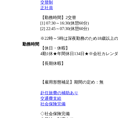
交替制
正社員
【勤務時間】2交替
[1] 07:30～16:30(休憩60分)
[2] 22:45～07:30(休憩60分)
※22時～5時は深夜勤務のため18歳以上
勤務時間
【休日・休暇】
4勤1休★年間休日134日★※会社カレン
【長期休暇】
【雇用形態補足】期間の定め：無
赴任旅費の補助あり
交通費支給
社会保険完備
◇社会保険完備