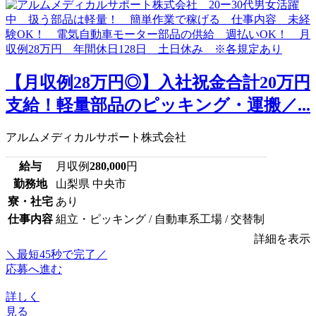
【月収例28万円◎】入社祝金合計20万円
支給！軽量部品のピッキング・運搬／...
アルムメディカルサポート株式会社
給与
月収例
280,000
円
勤務地
山梨県 中央市
寮・社宅
あり
仕事内容
組立・ピッキング / 自動車系工場 / 交替制
詳細を表示
＼最短45秒で完了／
応募へ進む
詳しく
見る