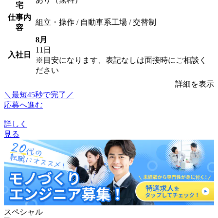
宅
仕事内
組立・操作 / 自動車系工場 / 交替制
容
8月
11日
入社日
※目安になります、表記なしは面接時にご相談く
ださい
詳細を表示
＼最短45秒で完了／
応募へ進む
詳しく
見る
スペシャル