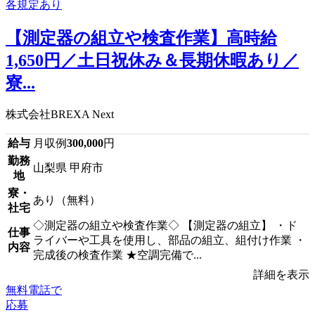
【測定器の組立や検査作業】高時給
1,650円／土日祝休み＆長期休暇あり／
寮...
株式会社BREXA Next
給与
月収例
300,000
円
勤務
山梨県 甲府市
地
寮・
あり（無料）
社宅
◇測定器の組立や検査作業◇ 【測定器の組立】 ・ド
仕事
ライバーや工具を使用し、部品の組立、組付け作業 ・
内容
完成後の検査作業 ★空調完備で...
詳細を表示
無料電話で
応募