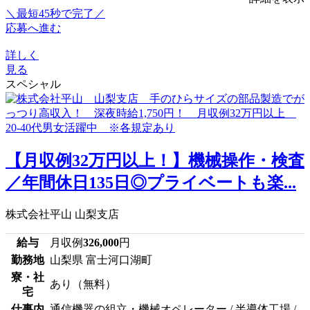
＼最短45秒で完了／
応募へ進む
詳しく
見る
スペシャル
【月収例32万円以上！】機械操作・検査
／年間休日135日◎プライベートも楽...
株式会社平山 山梨支店
給与
月収例
326,000
円
勤務地
山梨県 富士河口湖町
寮・社
あり（無料）
宅
仕事内
通信機器の組立・機械オペレーター / 半導体工場 /