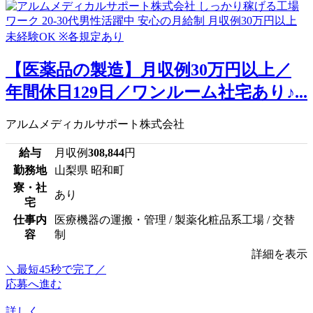
【医薬品の製造】月収例30万円以上／
年間休日129日／ワンルーム社宅あり♪...
アルムメディカルサポート株式会社
給与
月収例
308,844
円
勤務地
山梨県 昭和町
寮・社
あり
宅
仕事内
医療機器の運搬・管理 / 製薬化粧品系工場 / 交替
容
制
詳細を表示
＼最短45秒で完了／
応募へ進む
詳しく