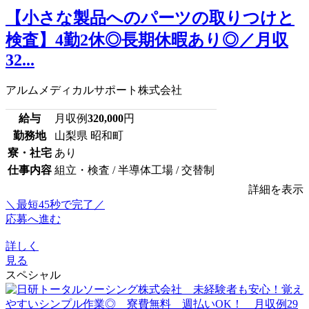
【小さな製品へのパーツの取りつけと
検査】4勤2休◎長期休暇あり◎／月収
32...
アルムメディカルサポート株式会社
給与
月収例
320,000
円
勤務地
山梨県 昭和町
寮・社宅
あり
仕事内容
組立・検査 / 半導体工場 / 交替制
詳細を表示
＼最短45秒で完了／
応募へ進む
詳しく
見る
スペシャル