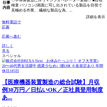
◇半導体製造に伴うマシンオペレーター業務◇ ■目視
仕事
検査 パソコン2画面に写し出されている製品を目視で
内容
見極める作業。 繊細な製品な為、...
詳細を表示
無料電話で
応募
応募へ進む
詳しく
見る
スペシャル
【医療機器装置製造の総合試験】月収
例30万円／日払いOK／正社員登用制度
あ...