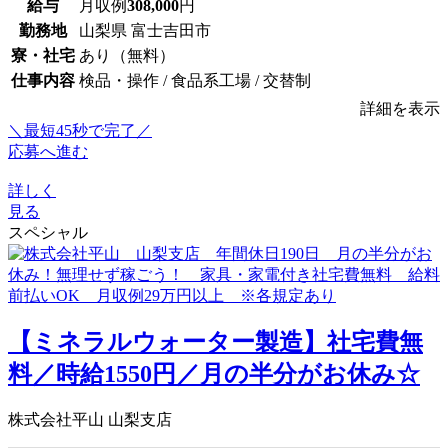
給与
月収例
308,000
円
勤務地
山梨県 富士吉田市
寮・社宅
あり（無料）
仕事内容
検品・操作 / 食品系工場 / 交替制
詳細を表示
＼最短45秒で完了／
応募へ進む
詳しく
見る
スペシャル
【ミネラルウォーター製造】社宅費無
料／時給1550円／月の半分がお休み☆
株式会社平山 山梨支店