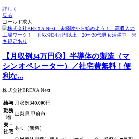
詳しく
見る
ゴールド求人
【月収例34万円◎】半導体の製造（マ
シンオペレーター）／社宅費無料！便
利な...
株式会社BREXA Next
給与
月収例
340,000
円
勤務
山梨県 甲府市
地
寮・
あり（無料）
社宅