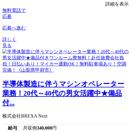
詳細を表示
無料電話で
応募
応募へ進む
詳しく
見る
半導体製造に伴うマシンオペレーター
業務！20代～40代の男女活躍中★備品
付...
株式会社BREXA Next
給与
月収例
340,000
円