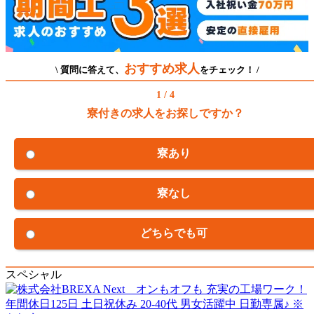
おすすめ求人
\ 質問に答えて、
をチェック！ /
1 / 4
寮付きの求人をお探しですか？
寮あり
寮なし
どちらでも可
スペシャル