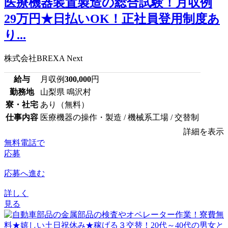
医療機器装置製造の総合試験！月収例
29万円★日払いOK！正社員登用制度あ
り...
株式会社BREXA Next
給与
月収例
300,000
円
勤務地
山梨県 鳴沢村
寮・社宅
あり（無料）
仕事内容
医療機器の操作・製造 / 機械系工場 / 交替制
詳細を表示
無料電話で
応募
応募へ進む
詳しく
見る