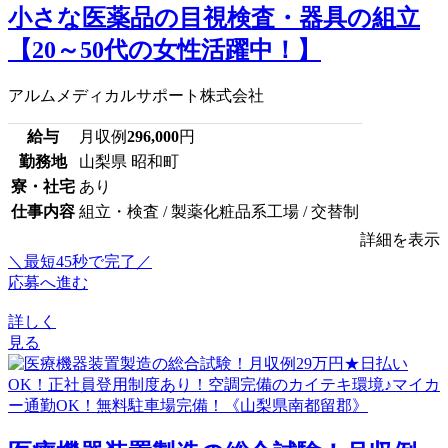
小さな医薬品の目視検査・器具の組立
【20～50代の女性活躍中！】
アルムメディカルサポート株式会社
給与
月収例
296,000
円
勤務地
山梨県 昭和町
寮・社宅
あり
仕事内容
組立・検査 / 製薬化粧品系工場 / 交替制
詳細を表示
＼最短45秒で完了／
応募へ進む
詳しく
見る