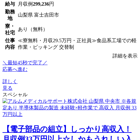
給与
月収例
299,236
円
勤務
山梨県 富士吉田市
地
寮・
あり（無料）
社宅
仕事
≪寮無料・月収29.5万円・正社員≫食品系工場での軽
内容
作業・ピッキング 交替制
詳細を表示
＼最短45秒で完了／
応募へ進む
詳しく
見る
スペシャル
【電子部品の組立】しっかり高収入！
月収例33万円以上☆しかもうれしい入