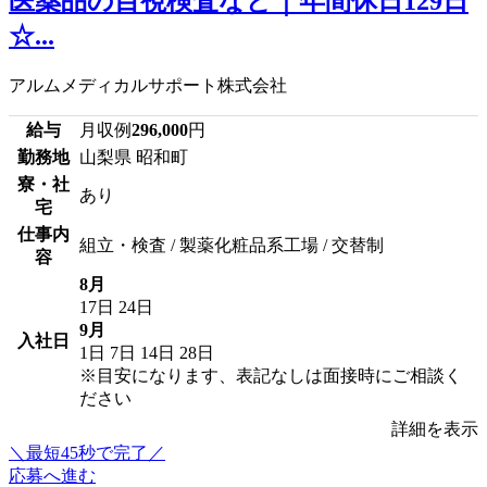
医薬品の目視検査など｜年間休日129日
☆...
アルムメディカルサポート株式会社
給与
月収例
296,000
円
勤務地
山梨県 昭和町
寮・社
あり
宅
仕事内
組立・検査 / 製薬化粧品系工場 / 交替制
容
8月
17日
24日
9月
入社日
1日
7日
14日
28日
※目安になります、表記なしは面接時にご相談く
ださい
詳細を表示
＼最短45秒で完了／
応募へ進む