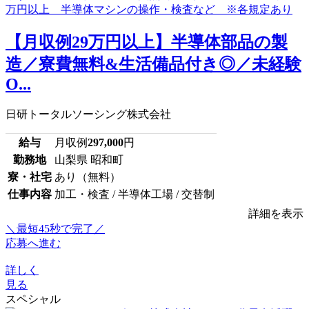
【月収例29万円以上】半導体部品の製
造／寮費無料&生活備品付き◎／未経験
O...
日研トータルソーシング株式会社
給与
月収例
297,000
円
勤務地
山梨県 昭和町
寮・社宅
あり（無料）
仕事内容
加工・検査 / 半導体工場 / 交替制
詳細を表示
＼最短45秒で完了／
応募へ進む
詳しく
見る
スペシャル