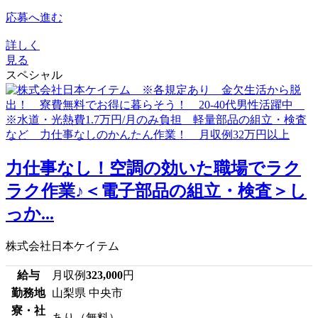
応募へ進む
詳しく
見る
スペシャル
力仕事なし！空調の効いた職場でラク
ラク作業♪＜電子部品の組立・検査＞し
っか...
株式会社日本ケイテム
給与
月収例
323,000
円
勤務地
山梨県 中央市
寮・社
あり（無料）