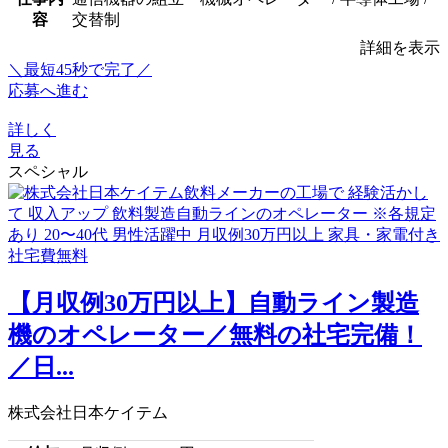
容
交替制
詳細を表示
＼最短45秒で完了／
応募へ進む
詳しく
見る
スペシャル
【月収例30万円以上】自動ライン製造
機のオペレーター／無料の社宅完備！
／日...
株式会社日本ケイテム