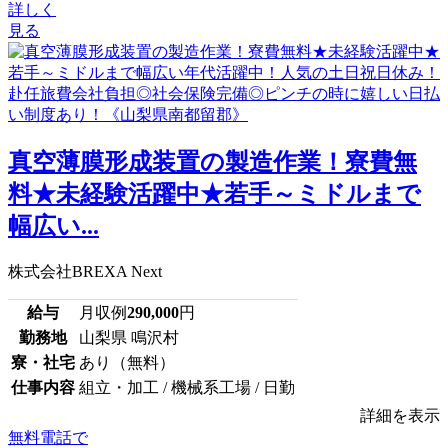
詳しく
見る
真空薄膜形成装置の製造作業！寮費無
料★未経験活躍中★若手～ミドルまで
幅広い...
株式会社BREXA Next
給与
月収例
290,000
円
勤務地
山梨県 鳴沢村
寮・社宅
あり（無料）
仕事内容
組立・加工 / 機械系工場 / 日勤
詳細を表示
無料電話で