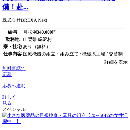
備！赴...
株式会社BREXA Next
給与
月収例
340,000
円
勤務地
山梨県 鳴沢村
寮・社宅
あり（無料）
仕事内容
医療機器の組立・組み立て / 機械系工場 / 交替制
詳細を表示
無料電話で
応募
応募へ進む
詳しく
見る
スペシャル