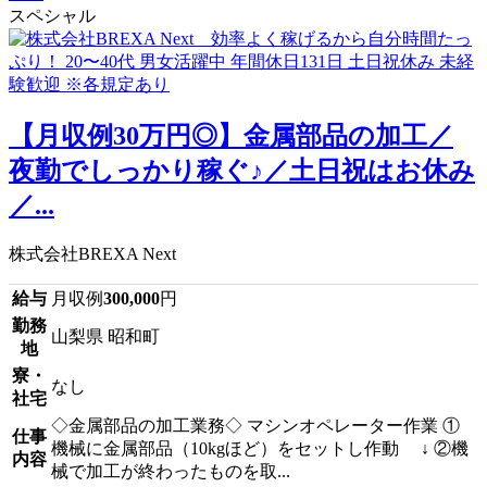
スペシャル
【月収例30万円◎】金属部品の加工／
夜勤でしっかり稼ぐ♪／土日祝はお休み
／...
株式会社BREXA Next
給与
月収例
300,000
円
勤務
山梨県 昭和町
地
寮・
なし
社宅
◇金属部品の加工業務◇ マシンオペレーター作業 ①
仕事
機械に金属部品（10kgほど）をセットし作動 ↓ ②機
内容
械で加工が終わったものを取...