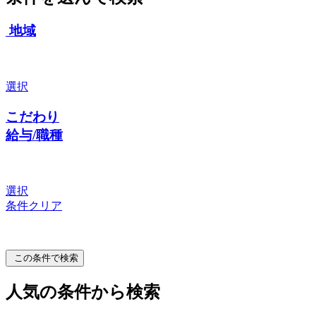
地域
選択
こだわり
給与/職種
選択
条件クリア
この条件で検索
人気の条件から検索