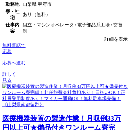
勤務地
山梨県 甲府市
寮・社
あり（無料）
宅
仕事内
組立・マシンオペレータ / 電子部品系工場 / 交替
容
制
詳細を表示
無料電話で
応募
応募へ進む
詳しく
見る
医療機器装置の製造作業！月収例33万
円以上可★備品付きワンルーム寮完