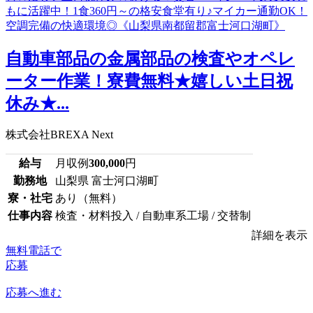
自動車部品の金属部品の検査やオペレ
ーター作業！寮費無料★嬉しい土日祝
休み★...
株式会社BREXA Next
給与
月収例
300,000
円
勤務地
山梨県 富士河口湖町
寮・社宅
あり（無料）
仕事内容
検査・材料投入 / 自動車系工場 / 交替制
詳細を表示
無料電話で
応募
応募へ進む