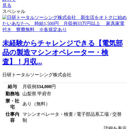
見る
スペシャル
未経験からチャレンジできる【電気部
品の製造マシンオペレーター・検
査】！月収...
日研トータルソーシング株式会社
給与
月収例
334,000
円
勤務地
山梨県 甲府市
寮・社
あり（無料）
宅
仕事内
マシンオペレータ・検査 / 電子部品系工場 / 交替
容
制
詳細を表示