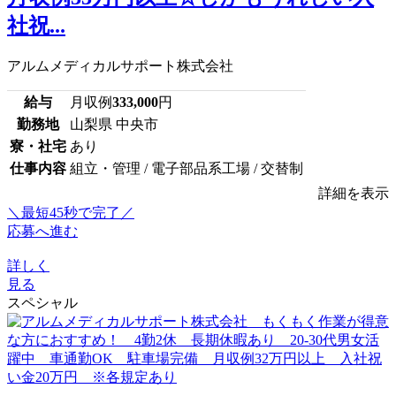
社祝...
アルムメディカルサポート株式会社
給与
月収例
333,000
円
勤務地
山梨県 中央市
寮・社宅
あり
仕事内容
組立・管理 / 電子部品系工場 / 交替制
詳細を表示
＼最短45秒で完了／
応募へ進む
詳しく
見る
スペシャル