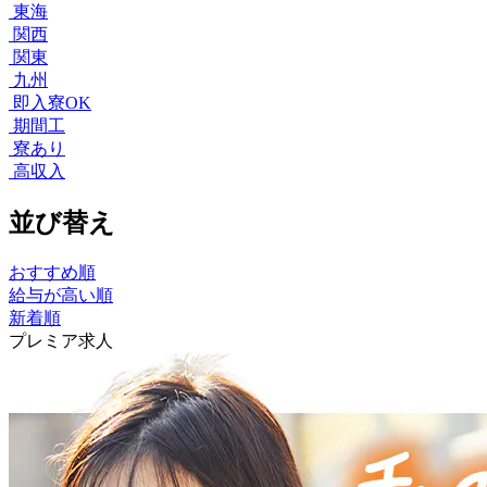
東海
関西
関東
九州
即入寮OK
期間工
寮あり
高収入
並び替え
おすすめ順
給与が高い順
新着順
プレミア求人