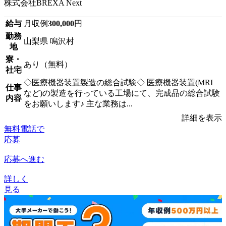
株式会社BREXA Next
給与
月収例
300,000
円
勤務
山梨県 鳴沢村
地
寮・
あり（無料）
社宅
◇医療機器装置製造の総合試験◇ 医療機器装置(MRI
仕事
など)の製造を行っている工場にて、完成品の総合試験
内容
をお願いします♪ 主な業務は...
詳細を表示
無料電話で
応募
応募へ進む
詳しく
見る