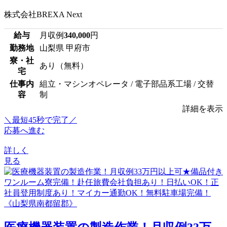
株式会社BREXA Next
給与
月収例
340,000
円
勤務地
山梨県 甲府市
寮・社
あり（無料）
宅
仕事内
組立・マシンオペレータ / 電子部品系工場 / 交替
容
制
詳細を表示
＼最短45秒で完了／
応募へ進む
詳しく
見る