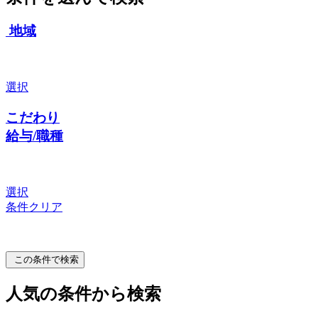
地域
選択
こだわり
給与/職種
選択
条件クリア
この条件で検索
人気の条件から検索