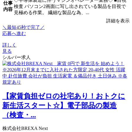
◇半導体製造に伴うマシンオペレーター業務◇ ■目視
仕事
検査 パソコン2画面に写し出されている製品を目視で
内容
見極める作業。 繊細な製品な為、...
詳細を表示
＼最短45秒で完了／
応募へ進む
詳しく
見る
シルバー求人
【家賃負担ゼロの社宅あり！おトクに
新生活スタート☆】電子部品の製造
（検査・...
株式会社BREXA Next