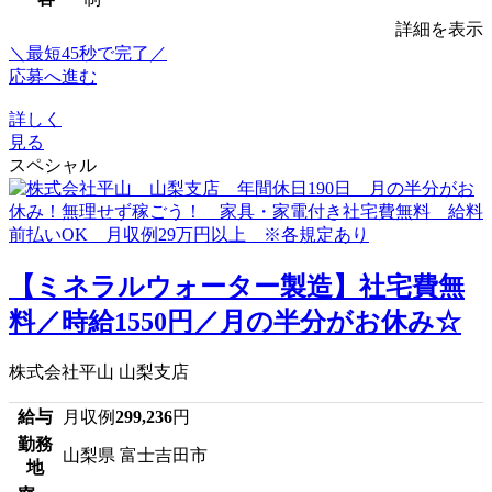
詳細を表示
＼最短45秒で完了／
応募へ進む
詳しく
見る
スペシャル
【ミネラルウォーター製造】社宅費無
料／時給1550円／月の半分がお休み☆
株式会社平山 山梨支店
給与
月収例
299,236
円
勤務
山梨県 富士吉田市
地