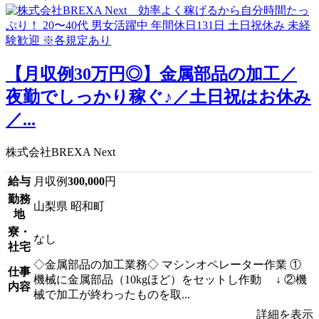
【月収例30万円◎】金属部品の加工／
夜勤でしっかり稼ぐ♪／土日祝はお休み
／...
株式会社BREXA Next
給与
月収例
300,000
円
勤務
山梨県 昭和町
地
寮・
なし
社宅
◇金属部品の加工業務◇ マシンオペレーター作業 ①
仕事
機械に金属部品（10kgほど）をセットし作動 ↓ ②機
内容
械で加工が終わったものを取...
詳細を表示