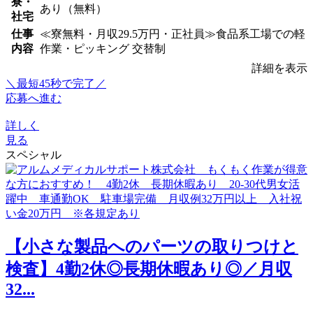
寮・
あり（無料）
社宅
仕事
≪寮無料・月収29.5万円・正社員≫食品系工場での軽
内容
作業・ピッキング 交替制
詳細を表示
＼最短45秒で完了／
応募へ進む
詳しく
見る
スペシャル
【小さな製品へのパーツの取りつけと
検査】4勤2休◎長期休暇あり◎／月収
32...