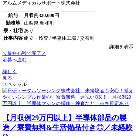
アルムメディカルサポート株式会社
給与
月収例
320,000
円
勤務地
山梨県 昭和町
寮・社宅
あり
仕事内容
組立・検査 / 半導体工場 / 交替制
詳細を表示
＼最短45秒で完了／
応募へ進む
詳しく
見る
スペシャル
【月収例29万円以上】半導体部品の製
造／寮費無料&生活備品付き◎／未経験