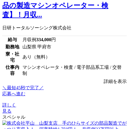
品の製造マシンオペレーター・検
査】！月収...
日研トータルソーシング株式会社
給与
月収例
334,000
円
勤務地
山梨県 甲府市
寮・社
あり（無料）
宅
仕事内
マシンオペレータ・検査 / 電子部品系工場 / 交替
容
制
詳細を表示
＼最短45秒で完了／
応募へ進む
詳しく
見る
スペシャル