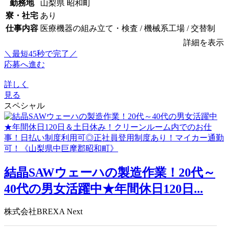
勤務地
山梨県 昭和町
寮・社宅
あり
仕事内容
医療機器の組み立て・検査 / 機械系工場 / 交替制
詳細を表示
＼最短45秒で完了／
応募へ進む
詳しく
見る
スペシャル
結晶SAWウェーハの製造作業！20代～
40代の男女活躍中★年間休日120日...
株式会社BREXA Next