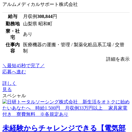
アルムメディカルサポート株式会社
給与
月収例
308,844
円
勤務地
山梨県 昭和町
寮・社
あり
宅
仕事内
医療機器の運搬・管理 / 製薬化粧品系工場 / 交替
容
制
詳細を表示
＼最短45秒で完了／
応募へ進む
詳しく
見る
スペシャル
未経験からチャレンジできる【電気部