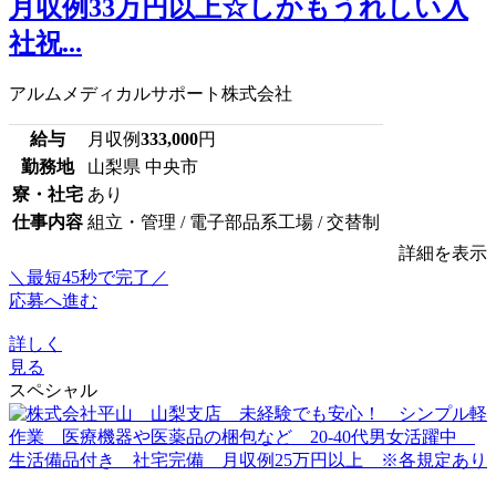
月収例33万円以上☆しかもうれしい入
社祝...
アルムメディカルサポート株式会社
給与
月収例
333,000
円
勤務地
山梨県 中央市
寮・社宅
あり
仕事内容
組立・管理 / 電子部品系工場 / 交替制
詳細を表示
＼最短45秒で完了／
応募へ進む
詳しく
見る
スペシャル