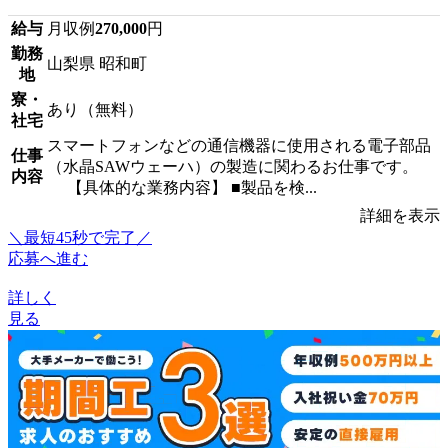
給与
月収例
270,000
円
勤務
山梨県 昭和町
地
寮・
あり（無料）
社宅
スマートフォンなどの通信機器に使用される電子部品
仕事
（水晶SAWウェーハ）の製造に関わるお仕事です。
内容
【具体的な業務内容】 ■製品を検...
詳細を表示
＼最短45秒で完了／
応募へ進む
詳しく
見る