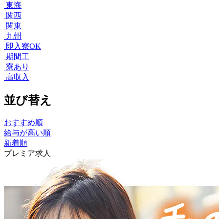
東海
関西
関東
九州
即入寮OK
期間工
寮あり
高収入
並び替え
おすすめ順
給与が高い順
新着順
プレミア求人