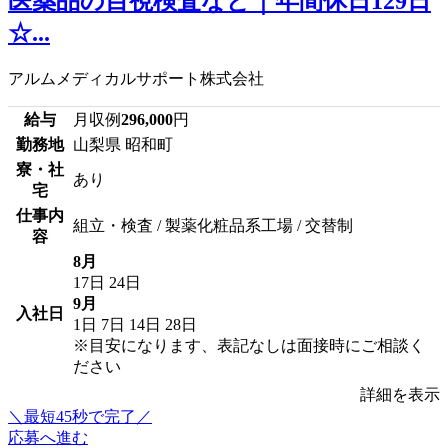
医薬品の目視検査など｜年間休日129日
☆...
アルムメディカルサポート株式会社
給与
月収例
296,000
円
勤務地
山梨県 昭和町
寮・社
あり
宅
仕事内
組立・検査 / 製薬化粧品系工場 / 交替制
容
8月
17日
24日
9月
入社日
1日
7日
14日
28日
※目安になります、表記なしは面接時にご相談く
ださい
詳細を表示
＼最短45秒で完了／
応募へ進む