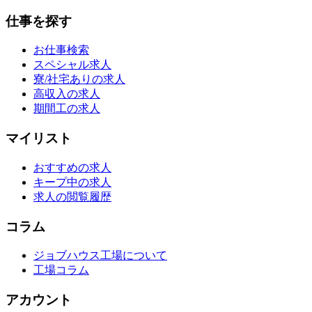
仕事を探す
お仕事検索
スペシャル求人
寮/社宅ありの求人
高収入の求人
期間工の求人
マイリスト
おすすめの求人
キープ中の求人
求人の閲覧履歴
コラム
ジョブハウス工場について
工場コラム
アカウント