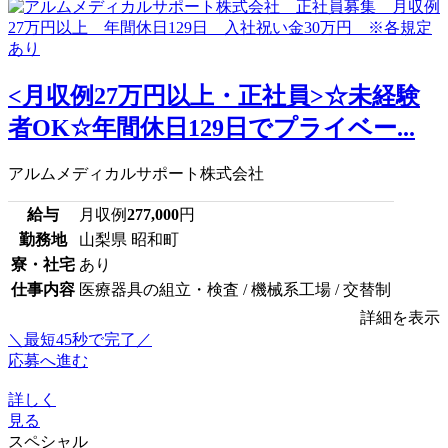
<月収例27万円以上・正社員>☆未経験
者OK☆年間休日129日でプライベー...
アルムメディカルサポート株式会社
給与
月収例
277,000
円
勤務地
山梨県 昭和町
寮・社宅
あり
仕事内容
医療器具の組立・検査 / 機械系工場 / 交替制
詳細を表示
＼最短45秒で完了／
応募へ進む
詳しく
見る
スペシャル