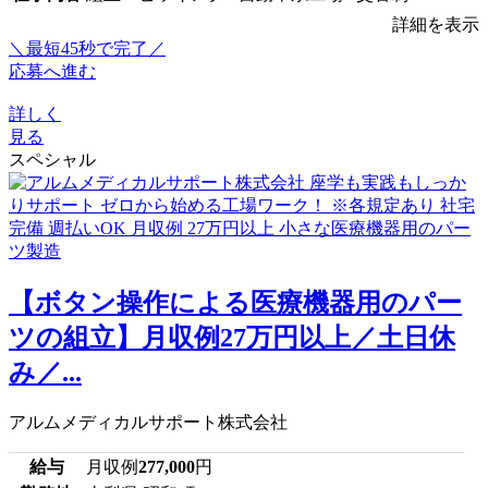
詳細を表示
＼最短45秒で完了／
応募へ進む
詳しく
見る
スペシャル
【ボタン操作による医療機器用のパー
ツの組立】月収例27万円以上／土日休
み／...
アルムメディカルサポート株式会社
給与
月収例
277,000
円