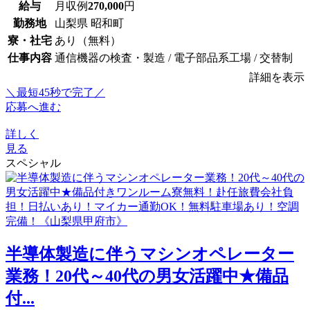
給与
月収例
270,000
円
勤務地
山梨県 昭和町
寮・社宅
あり（無料）
仕事内容
通信機器の検査・製造 / 電子部品系工場 / 交替制
詳細を表示
＼最短45秒で完了／
応募へ進む
詳しく
見る
スペシャル
半導体製造に伴うマシンオペレーター
業務！20代～40代の男女活躍中★備品
付...