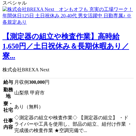
スペシャル
【測定器の組立や検査作業】高時給
1,650円／土日祝休み＆長期休暇あり／
寮...
株式会社BREXA Next
給与
月収例
300,000
円
勤務
山梨県 甲府市
地
寮・
あり（無料）
社宅
◇測定器の組立や検査作業◇ 【測定器の組立】 ・ド
仕事
ライバーや工具を使用し、部品の組立、組付け作業 ・
内容
完成後の検査作業 ★空調完備で...