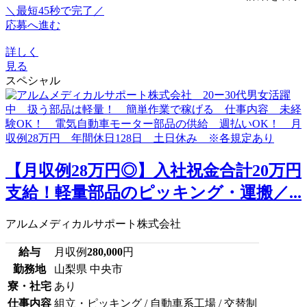
＼最短45秒で完了／
応募へ進む
詳しく
見る
スペシャル
【月収例28万円◎】入社祝金合計20万円
支給！軽量部品のピッキング・運搬／...
アルムメディカルサポート株式会社
給与
月収例
280,000
円
勤務地
山梨県 中央市
寮・社宅
あり
仕事内容
組立・ピッキング / 自動車系工場 / 交替制