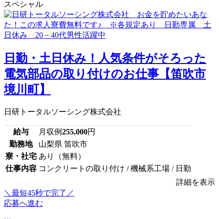
スペシャル
日勤・土日休み！人気条件がそろった
電気部品の取り付けのお仕事【笛吹市
境川町】
日研トータルソーシング株式会社
給与
月収例
255,000
円
勤務地
山梨県 笛吹市
寮・社宅
あり（無料）
仕事内容
コンクリートの取り付け / 機械系工場 / 日勤
詳細を表示
＼最短45秒で完了／
応募へ進む