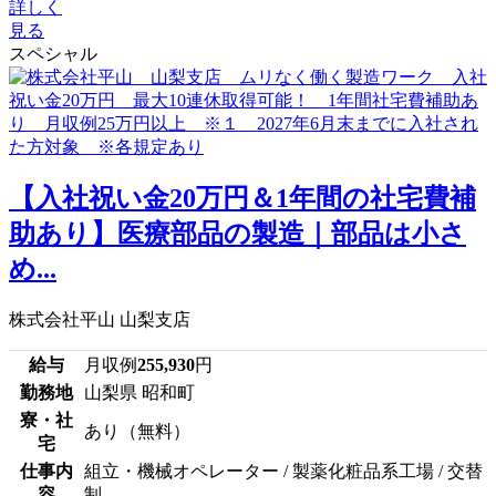
詳しく
見る
スペシャル
【入社祝い金20万円＆1年間の社宅費補
助あり】医療部品の製造｜部品は小さ
め...
株式会社平山 山梨支店
給与
月収例
255,930
円
勤務地
山梨県 昭和町
寮・社
あり（無料）
宅
仕事内
組立・機械オペレーター / 製薬化粧品系工場 / 交替
容
制