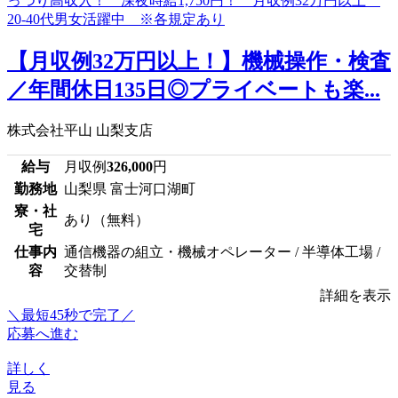
【月収例32万円以上！】機械操作・検査
／年間休日135日◎プライベートも楽...
株式会社平山 山梨支店
給与
月収例
326,000
円
勤務地
山梨県 富士河口湖町
寮・社
あり（無料）
宅
仕事内
通信機器の組立・機械オペレーター / 半導体工場 /
容
交替制
詳細を表示
＼最短45秒で完了／
応募へ進む
詳しく
見る