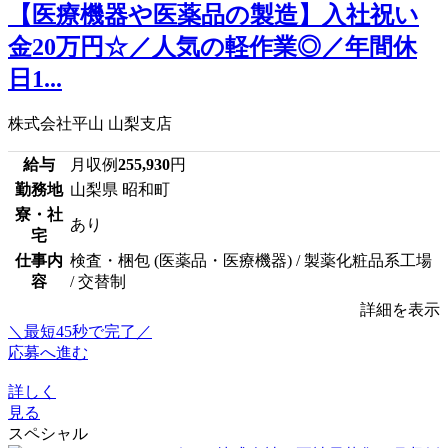
【医療機器や医薬品の製造】入社祝い
金20万円☆／人気の軽作業◎／年間休
日1...
株式会社平山 山梨支店
給与
月収例
255,930
円
勤務地
山梨県 昭和町
寮・社
あり
宅
仕事内
検査・梱包 (医薬品・医療機器) / 製薬化粧品系工場
容
/ 交替制
詳細を表示
＼最短45秒で完了／
応募へ進む
詳しく
見る
スペシャル