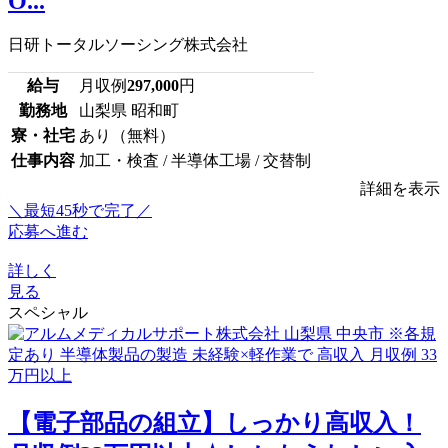
O...
日研トータルソーシング株式会社
給与
月収例
297,000
円
勤務地
山梨県 昭和町
寮・社宅
あり（無料）
仕事内容
加工・検査 / 半導体工場 / 交替制
詳細を表示
＼最短45秒で完了／
応募へ進む
詳しく
見る
スペシャル
【電子部品の組立】しっかり高収入！