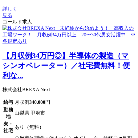
詳しく
見る
ゴールド求人
【月収例34万円◎】半導体の製造（マ
シンオペレーター）／社宅費無料！便
利な...
株式会社BREXA Next
給与
月収例
340,000
円
勤務
山梨県 甲府市
地
寮・
あり（無料）
社宅