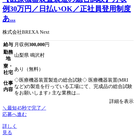
例30万円／日払いOK／正社員登用制度
あ...
株式会社BREXA Next
給与
月収例
300,000
円
勤務
山梨県 鳴沢村
地
寮・
あり（無料）
社宅
◇医療機器装置製造の総合試験◇ 医療機器装置(MRI
仕事
など)の製造を行っている工場にて、完成品の総合試験
内容
をお願いします♪ 主な業務は...
詳細を表示
＼最短45秒で完了／
応募へ進む
詳しく
見る