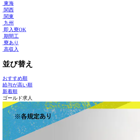
東海
関西
関東
九州
即入寮OK
期間工
寮あり
高収入
並び替え
おすすめ順
給与が高い順
新着順
ゴールド求人