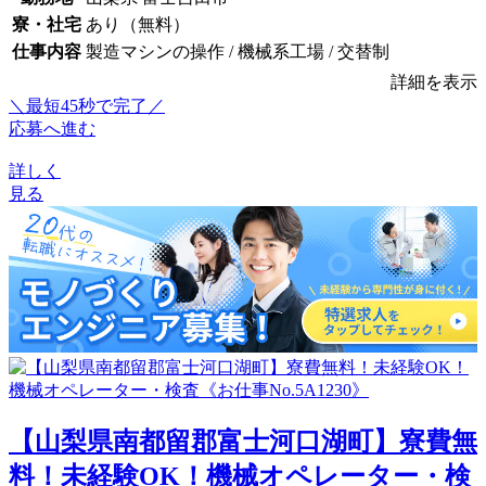
寮・社宅
あり（無料）
仕事内容
製造マシンの操作 / 機械系工場 / 交替制
詳細を表示
＼最短45秒で完了／
応募へ進む
詳しく
見る
【山梨県南都留郡富士河口湖町】寮費無
料！未経験OK！機械オペレーター・検