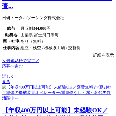
査...
日研トータルソーシング株式会社
給与
月収例
344,000
円
勤務地
山梨県 富士河口湖町
寮・社宅
あり（無料）
仕事内容
組立・検査 / 機械系工場 / 交替制
詳細を表示
＼最短45秒で完了／
応募へ進む
詳しく
見る
【年収400万円以上可能】未経験OK／