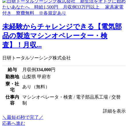
未経験からチャレンジできる【電気部
品の製造マシンオペレーター・検
査】！月収...
日研トータルソーシング株式会社
給与
月収例
334,000
円
勤務地
山梨県 甲府市
寮・社
あり（無料）
宅
仕事内
マシンオペレータ・検査 / 電子部品系工場 / 交替
容
制
詳細を表示
＼最短45秒で完了／
応募へ進む