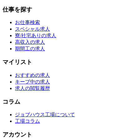
仕事を探す
お仕事検索
スペシャル求人
寮/社宅ありの求人
高収入の求人
期間工の求人
マイリスト
おすすめの求人
キープ中の求人
求人の閲覧履歴
コラム
ジョブハウス工場について
工場コラム
アカウント