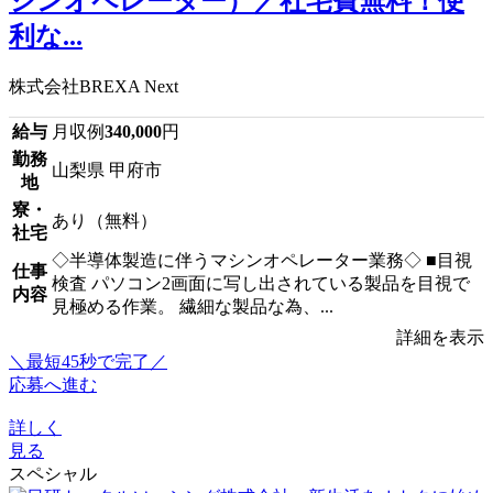
シンオペレーター）／社宅費無料！便
利な...
株式会社BREXA Next
給与
月収例
340,000
円
勤務
山梨県 甲府市
地
寮・
あり（無料）
社宅
◇半導体製造に伴うマシンオペレーター業務◇ ■目視
仕事
検査 パソコン2画面に写し出されている製品を目視で
内容
見極める作業。 繊細な製品な為、...
詳細を表示
＼最短45秒で完了／
応募へ進む
詳しく
見る
スペシャル