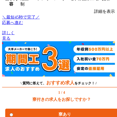
容
制
詳細を表示
＼最短45秒で完了／
応募へ進む
詳しく
見る
おすすめ求人
\ 質問に答えて、
をチェック！ /
1 / 4
寮付きの求人をお探しですか？
寮あり