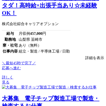
タダ！高時給×出張手当あり☆未経験
OK！
株式会社綜合キャリアオプション
給与
月収例
457,000
円
勤務地
山梨県 韮崎市
寮・社宅
あり（無料）
仕事内容
組立・製造 / 半導体工場 / 日勤
詳細を表示
＼最短45秒で完了／
応募へ進む
詳しく
見る
大募集 電子チップ製造工場で製造・