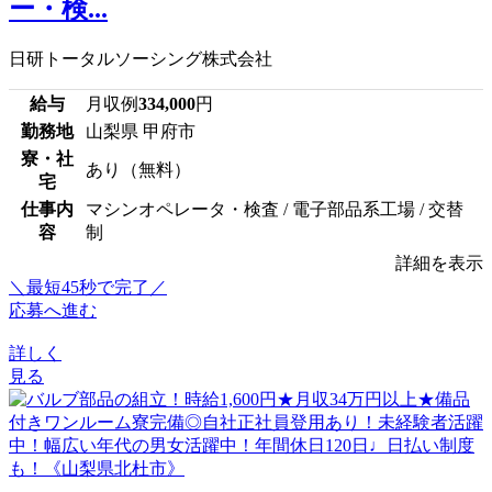
ー・検...
日研トータルソーシング株式会社
給与
月収例
334,000
円
勤務地
山梨県 甲府市
寮・社
あり（無料）
宅
仕事内
マシンオペレータ・検査 / 電子部品系工場 / 交替
容
制
詳細を表示
＼最短45秒で完了／
応募へ進む
詳しく
見る