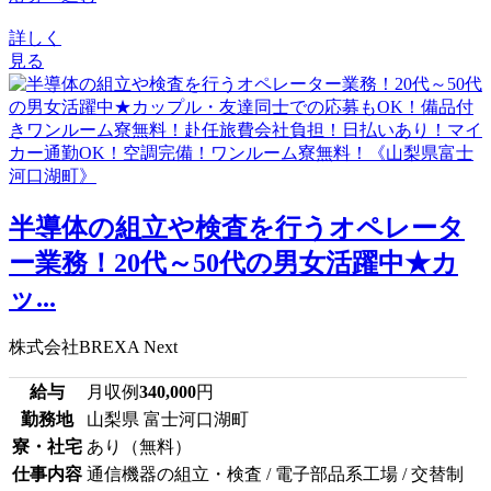
詳しく
見る
半導体の組立や検査を行うオペレータ
ー業務！20代～50代の男女活躍中★カ
ッ...
株式会社BREXA Next
給与
月収例
340,000
円
勤務地
山梨県 富士河口湖町
寮・社宅
あり（無料）
仕事内容
通信機器の組立・検査 / 電子部品系工場 / 交替制