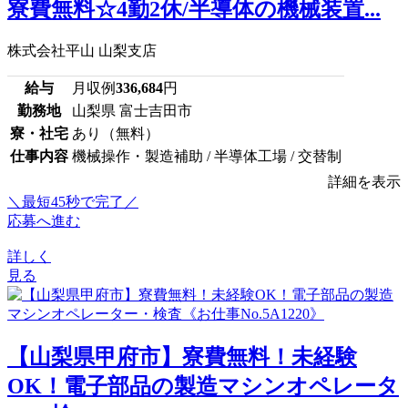
寮費無料☆4勤2休/半導体の機械装置...
株式会社平山 山梨支店
給与
月収例
336,684
円
勤務地
山梨県 富士吉田市
寮・社宅
あり（無料）
仕事内容
機械操作・製造補助 / 半導体工場 / 交替制
詳細を表示
＼最短45秒で完了／
応募へ進む
詳しく
見る
【山梨県甲府市】寮費無料！未経験
OK！電子部品の製造マシンオペレータ