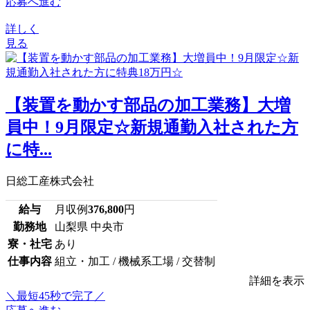
応募へ進む
詳しく
見る
【装置を動かす部品の加工業務】大増
員中！9月限定☆新規通勤入社された方
に特...
日総工産株式会社
給与
月収例
376,800
円
勤務地
山梨県 中央市
寮・社宅
あり
仕事内容
組立・加工 / 機械系工場 / 交替制
詳細を表示
＼最短45秒で完了／