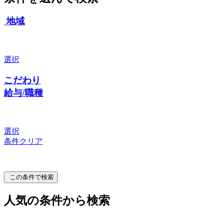
地域
選択
こだわり
給与/職種
選択
条件クリア
この条件で検索
人気の条件から検索