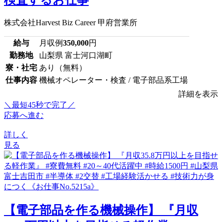
検査するお仕事
株式会社Harvest Biz Career 甲府営業所
給与
月収例
350,000
円
勤務地
山梨県 富士河口湖町
寮・社宅
あり（無料）
仕事内容
機械オペレーター・検査 / 電子部品系工場
詳細を表示
＼最短45秒で完了／
応募へ進む
詳しく
見る
【電子部品を作る機械操作】 『月収