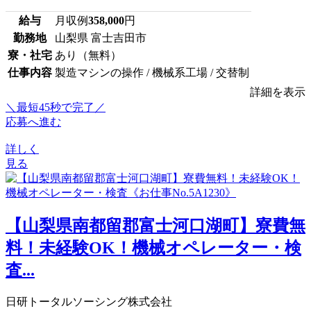
給与
月収例
358,000
円
勤務地
山梨県 富士吉田市
寮・社宅
あり（無料）
仕事内容
製造マシンの操作 / 機械系工場 / 交替制
詳細を表示
＼最短45秒で完了／
応募へ進む
詳しく
見る
【山梨県南都留郡富士河口湖町】寮費無
料！未経験OK！機械オペレーター・検
査...
日研トータルソーシング株式会社