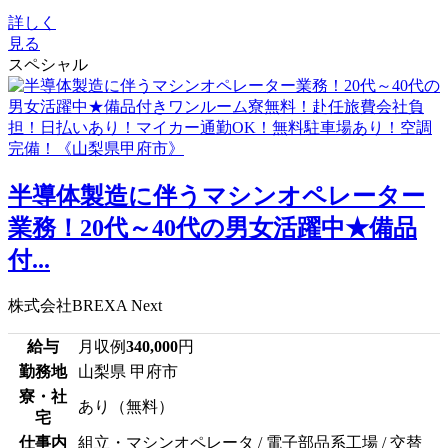
詳しく
見る
スペシャル
半導体製造に伴うマシンオペレーター
業務！20代～40代の男女活躍中★備品
付...
株式会社BREXA Next
給与
月収例
340,000
円
勤務地
山梨県 甲府市
寮・社
あり（無料）
宅
仕事内
組立・マシンオペレータ / 電子部品系工場 / 交替