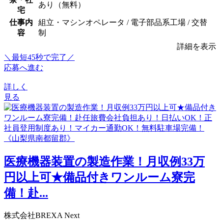
あり（無料）
宅
仕事内
組立・マシンオペレータ / 電子部品系工場 / 交替
容
制
詳細を表示
＼最短45秒で完了／
応募へ進む
詳しく
見る
医療機器装置の製造作業！月収例33万
円以上可★備品付きワンルーム寮完
備！赴...
株式会社BREXA Next