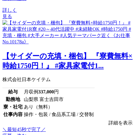
詳しく
見る
【サイダーの充填・梱包】 『寮費無料×
時給1750円！』 #家具家電付1...
株式会社日本ケイテム
給与
月収例
337,000
円
勤務地
山梨県 富士吉田市
寮・社宅
あり（無料）
仕事内容
操作・包装 / 食品系工場 / 交替制
詳細を表示
＼最短45秒で完了／