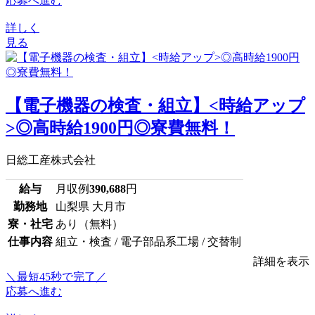
応募へ進む
詳しく
見る
【電子機器の検査・組立】<時給アップ
>◎高時給1900円◎寮費無料！
日総工産株式会社
給与
月収例
390,688
円
勤務地
山梨県 大月市
寮・社宅
あり（無料）
仕事内容
組立・検査 / 電子部品系工場 / 交替制
詳細を表示
＼最短45秒で完了／
応募へ進む