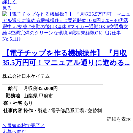
詳しく
見る
【電子チップを作る機械操作】 『月収
35.5万円可！マニュアル通りに進める...
株式会社日本ケイテム
給与
月収例
355,000
円
勤務地
山梨県 甲府市
寮・社宅
あり
仕事内容
操作・製造 / 電子部品系工場 / 交替制
詳細を表示
＼最短45秒で完了／
応募へ進む