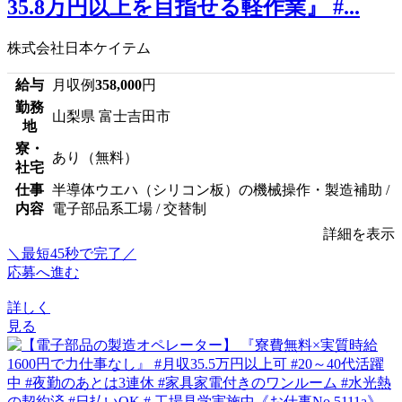
35.8万円以上を目指せる軽作業』 #...
株式会社日本ケイテム
給与
月収例
358,000
円
勤務
山梨県 富士吉田市
地
寮・
あり（無料）
社宅
仕事
半導体ウエハ（シリコン板）の機械操作・製造補助 /
内容
電子部品系工場 / 交替制
詳細を表示
＼最短45秒で完了／
応募へ進む
詳しく
見る