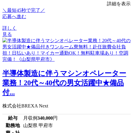
詳細を表示
＼最短45秒で完了／
応募へ進む
詳しく
見る
半導体製造に伴うマシンオペレーター
業務！20代～40代の男女活躍中★備品
付...
株式会社BREXA Next
給与
月収例
340,000
円
勤務地
山梨県 甲府市
寮・社