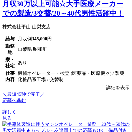
月収30万以上可能☆大手医療メーカー
での製造/3交替/20～40代男性活躍中！
株式会社平山 山梨支店
給与
月収例
345,000
円
勤務
山梨県 昭和町
地
寮・
あり
社宅
仕事
機械オペレーター・検査 (医薬品・医療機器) / 製薬
内容
化粧品系工場 / 交替制
詳細を表示
＼最短45秒で完了／
応募へ進む
詳しく
見る