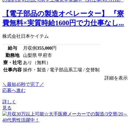
【電子部品の製造オペレーター】 『寮
費無料×実質時給1600円で力仕事なし...
株式会社日本ケイテム
給与
月収例
355,000
円
勤務地
山梨県 甲府市
寮・社宅
あり（無料）
仕事内容
操作・製造 / 電子部品系工場 / 交替制
詳細を表示
＼最短45秒で完了／
応募へ進む
詳しく
見る