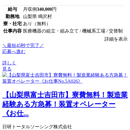
給与
月収例
340,000
円
勤務地
山梨県 鳴沢村
寮・社宅
あり（無料）
仕事内容
医療機器の組立・組み立て / 機械系工場 / 交替制
詳細を表示
＼最短45秒で完了／
応募へ進む
詳しく
見る
【山梨県富士吉田市】寮費無料！製造業
経験ある方急募！装置オペレーター
《お仕...
日研トータルソーシング株式会社