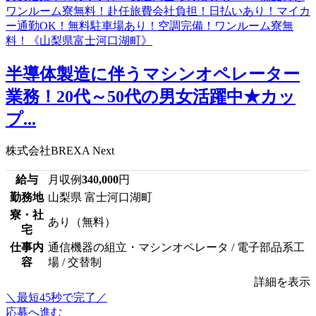
半導体製造に伴うマシンオペレーター
業務！20代～50代の男女活躍中★カッ
プ...
株式会社BREXA Next
給与
月収例
340,000
円
勤務地
山梨県 富士河口湖町
寮・社
あり（無料）
宅
仕事内
通信機器の組立・マシンオペレータ / 電子部品系工
容
場 / 交替制
詳細を表示
＼最短45秒で完了／
応募へ進む