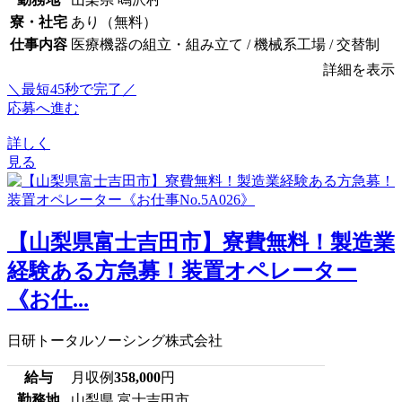
寮・社宅
あり（無料）
仕事内容
医療機器の組立・組み立て / 機械系工場 / 交替制
詳細を表示
＼最短45秒で完了／
応募へ進む
詳しく
見る
【山梨県富士吉田市】寮費無料！製造業
経験ある方急募！装置オペレーター
《お仕...
日研トータルソーシング株式会社
給与
月収例
358,000
円
勤務地
山梨県 富士吉田市