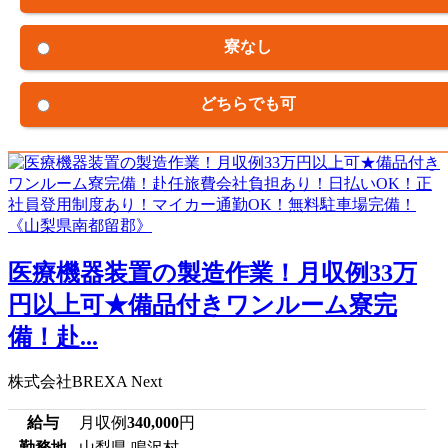
寮なし
どちらでも可
医療機器装置の製造作業！月収例33万
円以上可★備品付きワンルーム寮完
備！赴...
株式会社BREXA Next
給与
月収例
340,000
円
勤務地
山梨県 鳴沢村