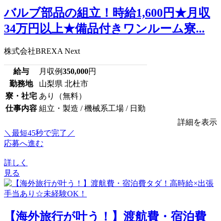
バルブ部品の組立！時給1,600円★月収
34万円以上★備品付きワンルーム寮...
株式会社BREXA Next
給与
月収例
350,000
円
勤務地
山梨県 北杜市
寮・社宅
あり（無料）
仕事内容
組立・製造 / 機械系工場 / 日勤
詳細を表示
＼最短45秒で完了／
応募へ進む
詳しく
見る
【海外旅行が叶う！】渡航費・宿泊費