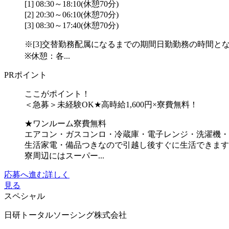
[1] 08:30～18:10(休憩70分)
[2] 20:30～06:10(休憩70分)
[3] 08:30～17:40(休憩70分)
※[3]交替勤務配属になるまでの期間日勤勤務の時間と
※休憩：各...
PRポイント
ここがポイント！
＜急募＞未経験OK★高時給1,600円×寮費無料！
★ワンルーム寮費無料
エアコン・ガスコンロ・冷蔵庫・電子レンジ・洗濯機・
生活家電・備品つきなので引越し後すぐに生活できます
寮周辺にはスーパー...
応募へ進む
詳しく
見る
スペシャル
日研トータルソーシング株式会社