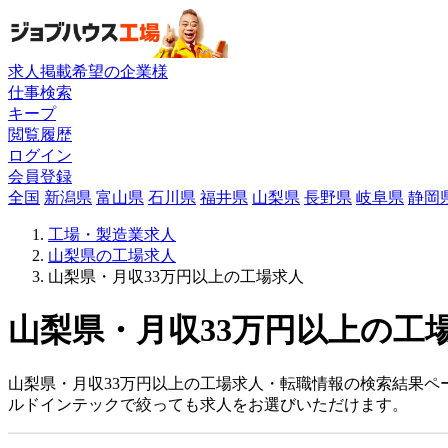
求人掲載希望の企業様
仕事検索
キープ
閲覧履歴
ログイン
会員登録
全国
新潟県
富山県
石川県
福井県
山梨県
長野県
岐阜県
静岡
工場・製造業求人
山梨県の工場求人
山梨県・月収33万円以上の工場求人
山梨県・月収33万円以上の工場
山梨県・月収33万円以上の工場求人・転職情報の検索結果ペ
ルドインテックで絞っても求人をお選びいただけます。