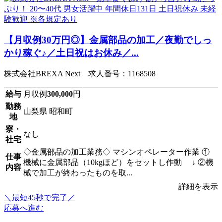
【月収例30万円◎】金属部品の加工／夜勤でしっ
かり稼ぐ♪／土日祝はお休み／...
株式会社BREXA Next 求人番号：1168508
給与
月収例
300,000
円
勤務
山梨県 昭和町
地
寮・
なし
社宅
◇金属部品の加工業務◇ マシンオペレーター作業 ①
仕事
機械に金属部品（10kgほど）をセットし作動 ↓ ②機
内容
械で加工が終わったものを取...
詳細を表示
＼最短45秒で完了／
応募へ進む