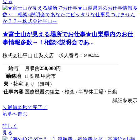
見る
★富士山が見える場所でお仕事★山梨県内のお仕
事情報多数～！相談×説明会であ...
株式会社平山 山梨支店 求人番号：698404
給与
月収例
250,000
円
勤務地
山梨県 甲府市
寮・社宅
あり（無料）
仕事内容
医療機器の組立・検査 / 半導体工場 / 日勤
詳細を表示
＼最短45秒で完了／
応募へ進む
詳しく
見る