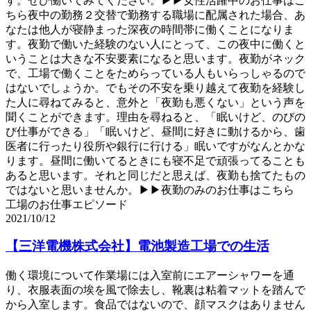
す。ぜひ働いてみてください。▶▶女性活躍中のお仕事はこ
ちら夜中の勤務２交替で勤務する職場に配属された場合、あ
なたは他人が寝静まった深夜の時間帯に働くことになりま
す。夜勤で働いた経験のない人にとって、この夜中に働くと
いうことは大きな不安要素になると思います。夜勤がネック
で、工場で働くことをためらっている人もいらっしゃるので
はないでしょうか。でもその不安を乗り越えて夜勤を経験し
た人に尋ねてみると、意外と「夜勤も悪くない」という声を
聞くことができます。理由を尋ねると、「眠いけど、のびの
び仕事ができる」「眠いけど、昼間に好きに動けるから、歯
医者に行ったり役所や銀行に行ける」眠いですがなんとかな
ります。昼間に働いてるときにも寝不足で頑張ってることも
あると思います。それと同じだと思えば、夜勤も捨てたもの
ではないと思いませんか。▶▶夜勤のみのお仕事はこちら
工場のお仕事エピソード
2021/10/12
【三洋電機株式会社】電池製造工場での生活
働く環境について作業場には入室前にエアーシャワーを通
り、衣服表面の埃を風で除去し、靴裏は粘着マットを踏んで
から入室します。食品ではないので、顔マスクはありません