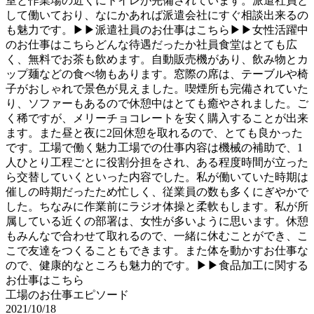
室と作業場の近くにトイレが完備されています。派遣社員と
して働いており、なにかあれば派遣会社にすぐ相談出来るの
も魅力です。▶▶派遣社員のお仕事はこちら▶▶女性活躍中
のお仕事はこちらどんな待遇だったか社員食堂はとても広
く、無料でお茶も飲めます。自動販売機があり、飲み物とカ
ップ麺などの食べ物もあります。窓際の席は、テーブルや椅
子がおしゃれで景色が見えました。喫煙所も完備されていた
り、ソファーもあるので休憩中はとても癒やされました。ご
く稀ですが、メリーチョコレートを安く購入することが出来
ます。また昼と夜に2回休憩を取れるので、とても良かった
です。工場で働く魅力工場での仕事内容は機械の補助で、1
人ひとり工程ごとに役割分担をされ、ある程度時間が立った
ら交替していくといった内容でした。私が働いていた時期は
催しの時期だったため忙しく、従業員の数も多くにぎやかで
した。ちなみに作業前にラジオ体操と柔軟もします。私が所
属している近くの部署は、女性が多いように思います。休憩
もみんなで合わせて取れるので、一緒に休むことができ、こ
こで友達をつくることもできます。また体を動かすお仕事な
ので、健康的なところも魅力的です。▶▶食品加工に関する
お仕事はこちら
工場のお仕事エピソード
2021/10/18