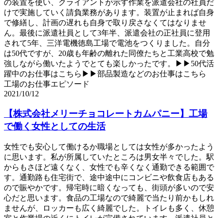
の装置を使い、クライアントが示す作業を派遣会社の社員だ
けで実施していく請負業務があります。装置が止まれば自身
で修繕し、計画の遅れも自身で取り戻さなくてはなりませ
ん。最後に派遣社員として3年半、派遣会社の正社員に登用
されて5年、三洋電機徳島工場で電池をつくりました。自分
は50代ですが、20歳も年齢の離れた同僚たちと工業高校で勉
強しながら働いたようでとても楽しかったです。▶▶50代活
躍中のお仕事はこちら▶▶部品製造などのお仕事はこちら
工場のお仕事エピソード
2021/10/12
【株式会社メリーチョコレートカムパニー】工場
で働く女性としての生活
女性でも安心して働けるか職場としては女性が多かったよう
に思います。私が所属していたところは男女半々でした。駅
からもさほど遠くなく、女性でも辛くなく通勤できる範囲で
す。通勤路も住宅街で、途中途中にコンビニや飲食店もある
ので賑やかです。帰宅時に暗くなっても、街頭が多いので安
心だと思います。食品の工場なので綺麗で当たり前かもしれ
ませんが、ロッカーも広く綺麗でした。トイレも多く、休憩