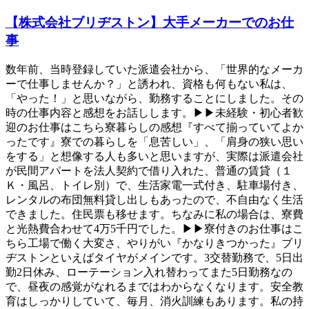
【株式会社ブリヂストン】大手メーカーでのお仕
事
数年前、当時登録していた派遣会社から、「世界的なメーカ
ーで仕事しませんか？」と誘われ、資格も何もない私は、
「やった！」と思いながら、勤務することにしました。その
時の仕事内容と感想をお話しします。▶▶未経験・初心者歓
迎のお仕事はこちら寮暮らしの感想『すべて揃っていてよか
ったです』寮での暮らしを「息苦しい」、「肩身の狭い思い
をする」と想像する人も多いと思いますが、実際は派遣会社
が民間アパートを法人契約で借り入れた、普通の賃貸（１
Ｋ・風呂、トイレ別）で、生活家電一式付き、駐車場付き、
レンタルの布団無料貸し出しもあったので、不自由なく生活
できました。住民票も移せます。ちなみに私の場合は、寮費
と光熱費合わせて4万5千円でした。▶▶寮付きのお仕事はこ
ちら工場で働く大変さ、やりがい『かなりきつかった』ブリ
ヂストンといえばタイヤがメインです。3交替勤務で、5日出
勤2日休み、ローテーション入れ替わってまた5日勤務なの
で、昼夜の感覚がなれるまではわからなくなります。安全教
育はしっかりしていて、毎月、消火訓練もあります。私の持