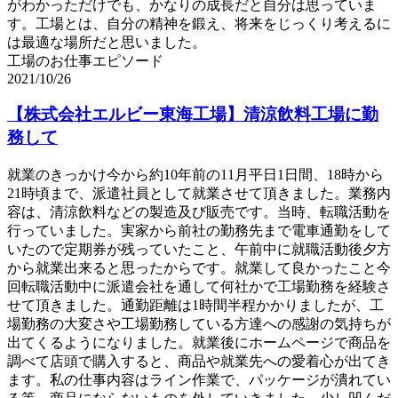
がわかっただけでも、かなりの成長だと自分は思っていま
す。工場とは、自分の精神を鍛え、将来をじっくり考えるに
は最適な場所だと思いました。
工場のお仕事エピソード
2021/10/26
【株式会社エルビー東海工場】清涼飲料工場に勤
務して
就業のきっかけ今から約10年前の11月平日1日間、18時から
21時頃まで、派遣社員として就業させて頂きました。業務内
容は、清涼飲料などの製造及び販売です。当時、転職活動を
行っていました。実家から前社の勤務先まで電車通勤をして
いたので定期券が残っていたこと、午前中に就職活動後夕方
から就業出来ると思ったからです。就業して良かったこと今
回転職活動中に派遣会社を通して何社かで工場勤務を経験さ
せて頂きました。通勤距離は1時間半程かかりましたが、工
場勤務の大変さや工場勤務している方達への感謝の気持ちが
出てくるようになりました。就業後にホームページで商品を
調べて店頭で購入すると、商品や就業先への愛着心が出てき
ます。私の仕事内容はライン作業で、パッケージが潰れてい