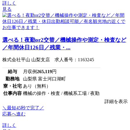
詳しく
見る
選べる！夜勤or2交替／機械操作や測定・検査など
／年間休日126日／残業・...
株式会社平山 山梨支店 求人番号：1163245
給与
月収例
265,119
円
勤務地
山梨県 富士河口湖町
寮・社宅
あり（無料）
仕事内容
機械の操作・検査 / 機械系工場 / 夜勤
詳細を表示
＼最短45秒で完了／
応募へ進む
詳しく