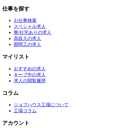
仕事を探す
お仕事検索
スペシャル求人
寮/社宅ありの求人
高収入の求人
期間工の求人
マイリスト
おすすめの求人
キープ中の求人
求人の閲覧履歴
コラム
ジョブハウス工場について
工場コラム
アカウント