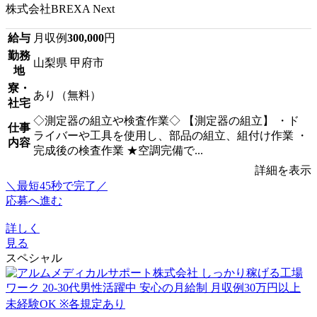
株式会社BREXA Next
給与
月収例
300,000
円
勤務
山梨県 甲府市
地
寮・
あり（無料）
社宅
◇測定器の組立や検査作業◇ 【測定器の組立】 ・ド
仕事
ライバーや工具を使用し、部品の組立、組付け作業 ・
内容
完成後の検査作業 ★空調完備で...
詳細を表示
＼最短45秒で完了／
応募へ進む
詳しく
見る
スペシャル