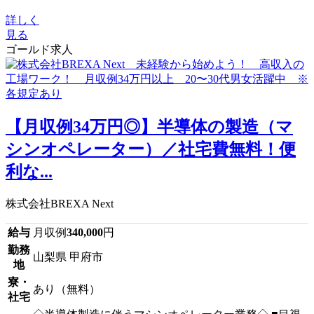
詳しく
見る
ゴールド求人
【月収例34万円◎】半導体の製造（マ
シンオペレーター）／社宅費無料！便
利な...
株式会社BREXA Next
給与
月収例
340,000
円
勤務
山梨県 甲府市
地
寮・
あり（無料）
社宅