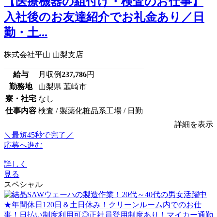
【医療機器の組付け・検査のお仕事】
入社後のお友達紹介でお礼金あり／日
勤・土...
株式会社平山 山梨支店
給与
月収例
237,786
円
勤務地
山梨県 韮崎市
寮・社宅
なし
仕事内容
検査 / 製薬化粧品系工場 / 日勤
詳細を表示
＼最短45秒で完了／
応募へ進む
詳しく
見る
スペシャル