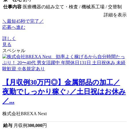
仕事内容
医療機器の組み立て・検査 / 機械系工場 / 交替制
詳細を表示
＼最短45秒で完了／
応募へ進む
詳しく
見る
スペシャル
【月収例30万円◎】金属部品の加工／
夜勤でしっかり稼ぐ♪／土日祝はお休み
／...
株式会社BREXA Next
給与
月収例
300,000
円