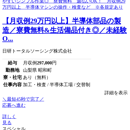
【月収例29万円以上】半導体部品の製
造／寮費無料&生活備品付き◎／未経験
O...
日研トータルソーシング株式会社
給与
月収例
297,000
円
勤務地
山梨県 昭和町
寮・社宅
あり（無料）
仕事内容
加工・検査 / 半導体工場 / 交替制
詳細を表示
＼最短45秒で完了／
応募へ進む
詳しく
見る
スペシャル