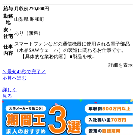
給与
月収例
270,000
円
勤務
山梨県 昭和町
地
寮・
あり（無料）
社宅
スマートフォンなどの通信機器に使用される電子部品
仕事
（水晶SAWウェーハ）の製造に関わるお仕事です。
内容
【具体的な業務内容】 ■製品を検...
詳細を表示
＼最短45秒で完了／
応募へ進む
詳しく
見る