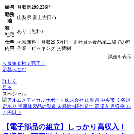
給与
月収例
299,236
円
勤務
山梨県 富士吉田市
地
寮・
あり（無料）
社宅
仕事
≪寮無料・月収29.5万円・正社員≫食品系工場での軽
内容
作業・ピッキング 交替制
詳細を表示
＼最短45秒で完了／
応募へ進む
詳しく
見る
スペシャル
【電子部品の組立】しっかり高収入！