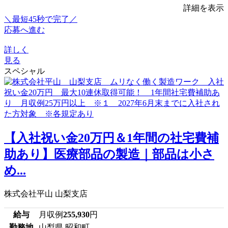
詳細を表示
＼最短45秒で完了／
応募へ進む
詳しく
見る
スペシャル
【入社祝い金20万円＆1年間の社宅費補
助あり】医療部品の製造｜部品は小さ
め...
株式会社平山 山梨支店
給与
月収例
255,930
円
勤務地
山梨県 昭和町