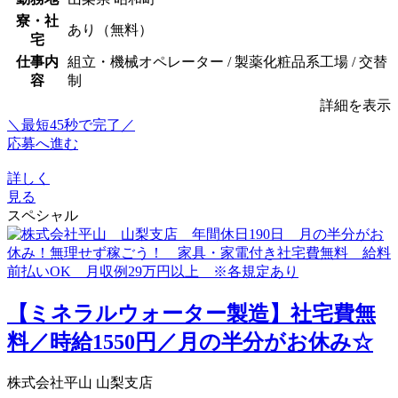
寮・社
あり（無料）
宅
仕事内
組立・機械オペレーター / 製薬化粧品系工場 / 交替
容
制
詳細を表示
＼最短45秒で完了／
応募へ進む
詳しく
見る
スペシャル
【ミネラルウォーター製造】社宅費無
料／時給1550円／月の半分がお休み☆
株式会社平山 山梨支店