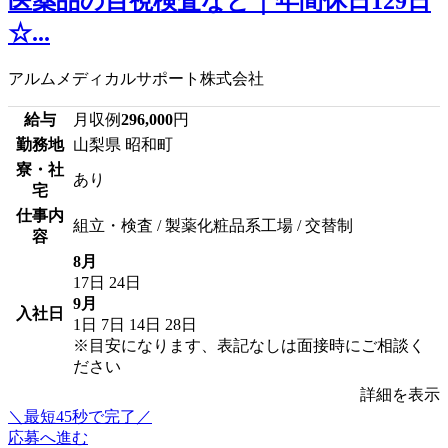
医薬品の目視検査など｜年間休日129日
☆...
アルムメディカルサポート株式会社
給与
月収例
296,000
円
勤務地
山梨県 昭和町
寮・社
あり
宅
仕事内
組立・検査 / 製薬化粧品系工場 / 交替制
容
8月
17日
24日
9月
入社日
1日
7日
14日
28日
※目安になります、表記なしは面接時にご相談く
ださい
詳細を表示
＼最短45秒で完了／
応募へ進む