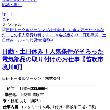
応募へ進む
詳しく
見る
スペシャル
日勤・土日休み！人気条件がそろった
電気部品の取り付けのお仕事【笛吹市
境川町】
日研トータルソーシング株式会社
給与
月収例
255,000
円
勤務地
山梨県 笛吹市
寮・社宅
あり（無料）
仕事内容
コンクリートの取り付け / 機械系工場 / 日勤