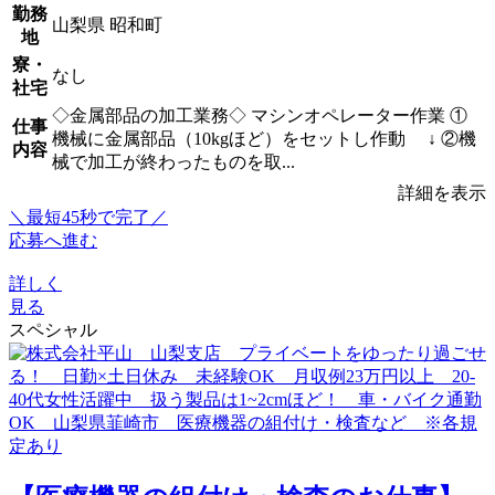
勤務
山梨県 昭和町
地
寮・
なし
社宅
◇金属部品の加工業務◇ マシンオペレーター作業 ①
仕事
機械に金属部品（10kgほど）をセットし作動 ↓ ②機
内容
械で加工が終わったものを取...
詳細を表示
＼最短45秒で完了／
応募へ進む
詳しく
見る
スペシャル