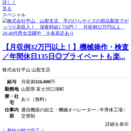
詳しく
見る
スペシャル
【月収例32万円以上！】機械操作・検査
／年間休日135日◎プライベートも楽...
株式会社平山 山梨支店
給与
月収例
326,000
円
勤務地
山梨県 富士河口湖町
寮・社
あり（無料）
宅
仕事内
通信機器の組立・機械オペレーター / 半導体工場 /
容
交替制
詳細を表示
＼最短45秒で完了／