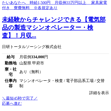
未経験からチャレンジできる【電気部
品の製造マシンオペレーター・検
査】！月収...
日研トータルソーシング株式会社
給与
月収例
334,000
円
勤務地
山梨県 甲府市
寮・社
あり（無料）
宅
仕事内
マシンオペレータ・検査 / 電子部品系工場 / 交替
容
制
詳細を表示
＼最短45秒で完了／
応募へ進む