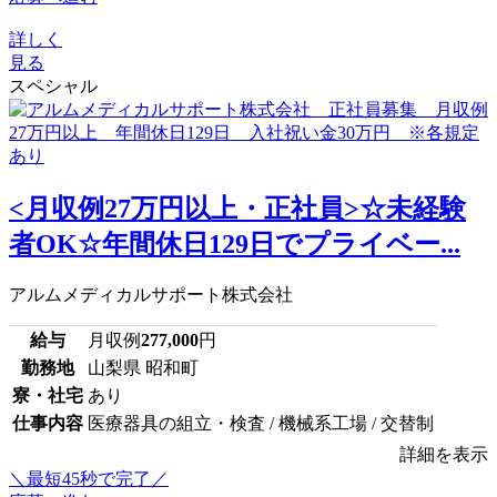
詳しく
見る
スペシャル
<月収例27万円以上・正社員>☆未経験
者OK☆年間休日129日でプライベー...
アルムメディカルサポート株式会社
給与
月収例
277,000
円
勤務地
山梨県 昭和町
寮・社宅
あり
仕事内容
医療器具の組立・検査 / 機械系工場 / 交替制
詳細を表示
＼最短45秒で完了／