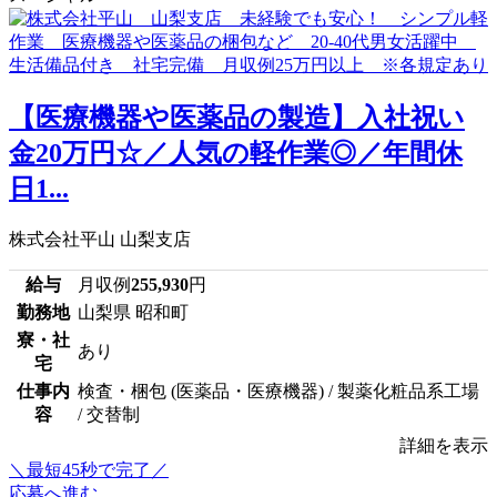
【医療機器や医薬品の製造】入社祝い
金20万円☆／人気の軽作業◎／年間休
日1...
株式会社平山 山梨支店
給与
月収例
255,930
円
勤務地
山梨県 昭和町
寮・社
あり
宅
仕事内
検査・梱包 (医薬品・医療機器) / 製薬化粧品系工場
容
/ 交替制
詳細を表示
＼最短45秒で完了／
応募へ進む