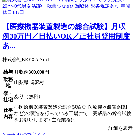
【医療機器装置製造の総合試験】月収
例30万円／日払いOK／正社員登用制度
あ...
株式会社BREXA Next
給与
月収例
300,000
円
勤務
山梨県 鳴沢村
地
寮・
あり（無料）
社宅
◇医療機器装置製造の総合試験◇ 医療機器装置(MRI
仕事
など)の製造を行っている工場にて、完成品の総合試験
内容
をお願いします♪ 主な業務は...
詳細を表示
＼最短45秒で完了／