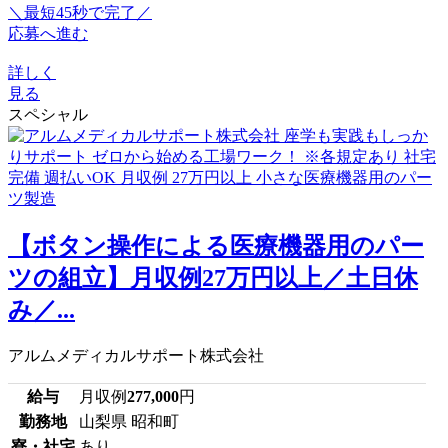
＼最短45秒で完了／
応募へ進む
詳しく
見る
スペシャル
【ボタン操作による医療機器用のパー
ツの組立】月収例27万円以上／土日休
み／...
アルムメディカルサポート株式会社
給与
月収例
277,000
円
勤務地
山梨県 昭和町
寮・社宅
あり