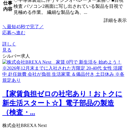
◇半導体製造に伴うマシンオペレーター業務◇ ■目視
仕事
検査 パソコン2画面に写し出されている製品を目視で
内容
見極める作業。 繊細な製品な為、...
詳細を表示
＼最短45秒で完了／
応募へ進む
詳しく
見る
シルバー求人
【家賃負担ゼロの社宅あり！おトクに
新生活スタート☆】電子部品の製造
（検査・...
株式会社BREXA Next