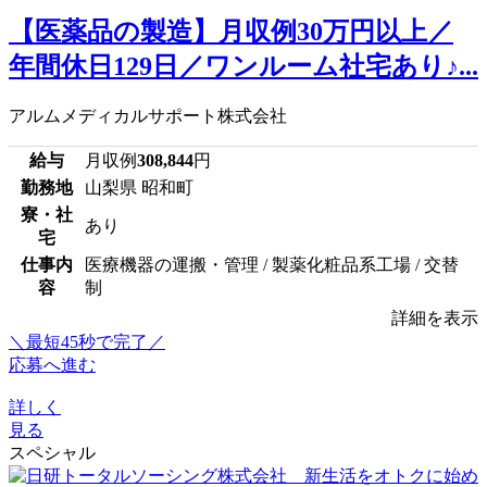
【医薬品の製造】月収例30万円以上／
年間休日129日／ワンルーム社宅あり♪...
アルムメディカルサポート株式会社
給与
月収例
308,844
円
勤務地
山梨県 昭和町
寮・社
あり
宅
仕事内
医療機器の運搬・管理 / 製薬化粧品系工場 / 交替
容
制
詳細を表示
＼最短45秒で完了／
応募へ進む
詳しく
見る
スペシャル