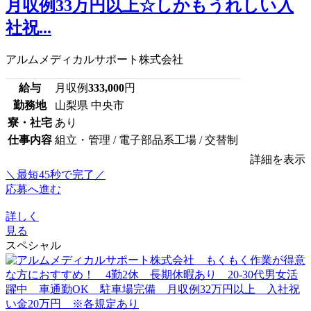
月収例33万円以上☆しかもうれしい入
社祝...
アルムメディカルサポート株式会社
給与
月収例
333,000
円
勤務地
山梨県 中央市
寮・社宅
あり
仕事内容
組立・管理 / 電子部品系工場 / 交替制
詳細を表示
＼最短45秒で完了／
応募へ進む
詳しく
見る
スペシャル