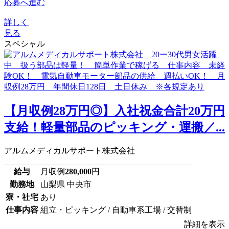
応募へ進む
詳しく
見る
スペシャル
【月収例28万円◎】入社祝金合計20万円
支給！軽量部品のピッキング・運搬／...
アルムメディカルサポート株式会社
給与
月収例
280,000
円
勤務地
山梨県 中央市
寮・社宅
あり
仕事内容
組立・ピッキング / 自動車系工場 / 交替制
詳細を表示