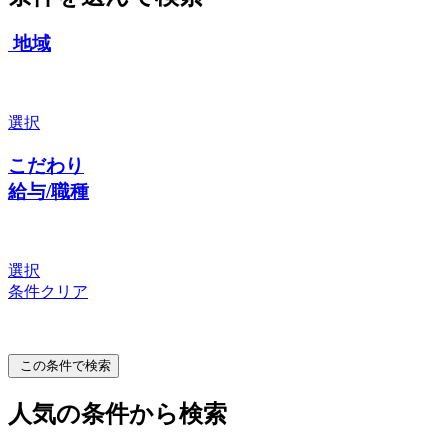
地域
選択
こだわり
給与/職種
選択
条件クリア
この条件で検索
人気の条件から検索