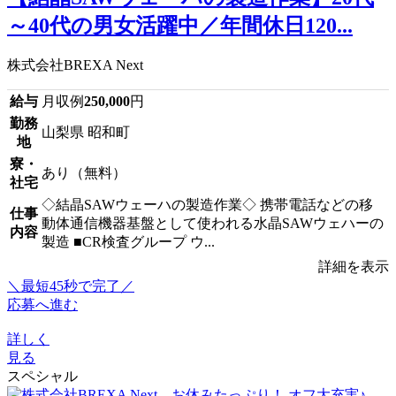
～40代の男女活躍中／年間休日120...
株式会社BREXA Next
給与
月収例
250,000
円
勤務
山梨県 昭和町
地
寮・
あり（無料）
社宅
◇結晶SAWウェーハの製造作業◇ 携帯電話などの移
仕事
動体通信機器基盤として使われる水晶SAWウェハーの
内容
製造 ■CR検査グループ ウ...
詳細を表示
＼最短45秒で完了／
応募へ進む
詳しく
見る
スペシャル