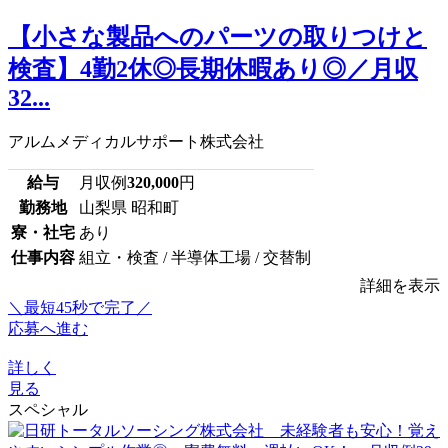
【小さな製品へのパーツの取りつけと
検査】4勤2休◎長期休暇あり◎／月収
32...
アルムメディカルサポート株式会社
給与
月収例
320,000
円
勤務地
山梨県 昭和町
寮・社宅
あり
仕事内容
組立・検査 / 半導体工場 / 交替制
詳細を表示
＼最短45秒で完了／
応募へ進む
詳しく
見る
スペシャル