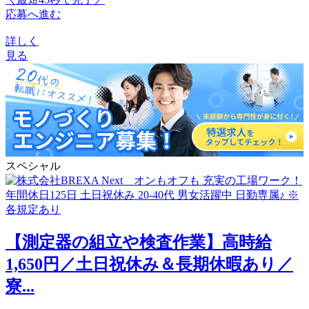
応募へ進む
詳しく
見る
スペシャル
【測定器の組立や検査作業】高時給
1,650円／土日祝休み＆長期休暇あり／
寮...