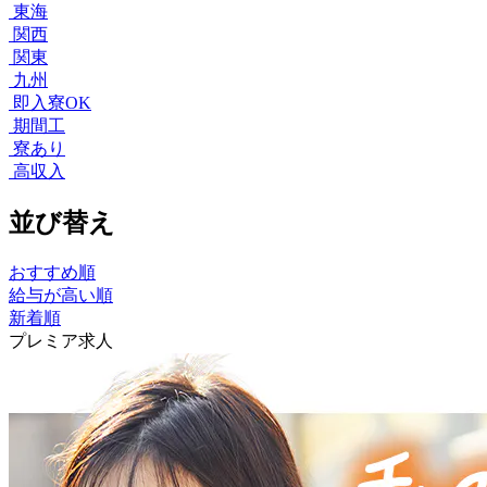
東海
関西
関東
九州
即入寮OK
期間工
寮あり
高収入
並び替え
おすすめ順
給与が高い順
新着順
プレミア求人