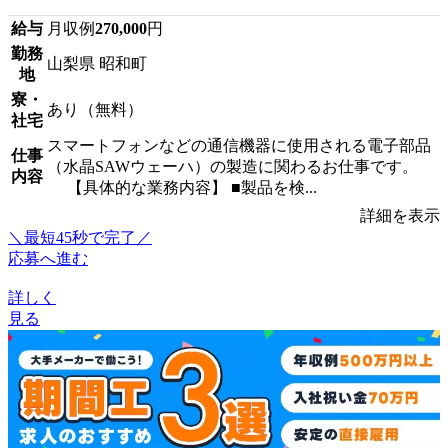
給与
月収例
270,000
円
勤務
山梨県 昭和町
地
寮・
あり（無料）
社宅
スマートフォンなどの通信機器に使用される電子部品
仕事
（水晶SAWウェーハ）の製造に関わるお仕事です。
内容
【具体的な業務内容】 ■製品を検...
詳細を表示
＼最短45秒で完了／
応募へ進む
詳しく
見る