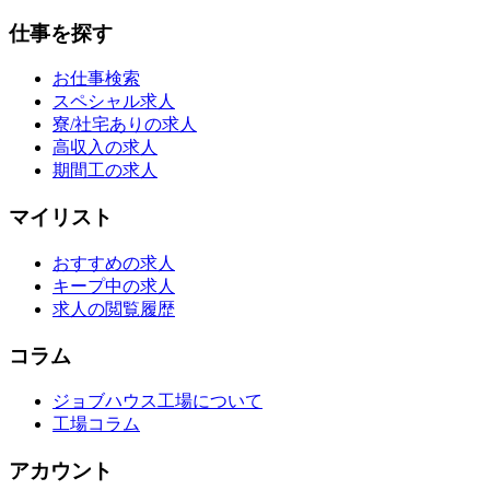
仕事を探す
お仕事検索
スペシャル求人
寮/社宅ありの求人
高収入の求人
期間工の求人
マイリスト
おすすめの求人
キープ中の求人
求人の閲覧履歴
コラム
ジョブハウス工場について
工場コラム
アカウント