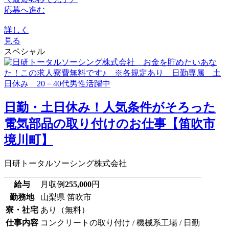
応募へ進む
詳しく
見る
スペシャル
日勤・土日休み！人気条件がそろった
電気部品の取り付けのお仕事【笛吹市
境川町】
日研トータルソーシング株式会社
給与
月収例
255,000
円
勤務地
山梨県 笛吹市
寮・社宅
あり（無料）
仕事内容
コンクリートの取り付け / 機械系工場 / 日勤