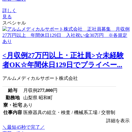
詳しく
見る
スペシャル
<月収例27万円以上・正社員>☆未経験
者OK☆年間休日129日でプライベー...
アルムメディカルサポート株式会社
給与
月収例
277,000
円
勤務地
山梨県 昭和町
寮・社宅
あり
仕事内容
医療器具の組立・検査 / 機械系工場 / 交替制
詳細を表示
＼最短45秒で完了／