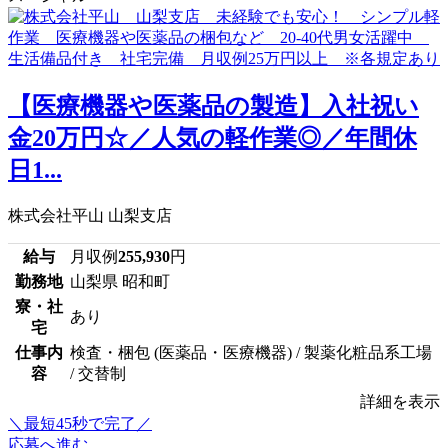
【医療機器や医薬品の製造】入社祝い
金20万円☆／人気の軽作業◎／年間休
日1...
株式会社平山 山梨支店
給与
月収例
255,930
円
勤務地
山梨県 昭和町
寮・社
あり
宅
仕事内
検査・梱包 (医薬品・医療機器) / 製薬化粧品系工場
容
/ 交替制
詳細を表示
＼最短45秒で完了／
応募へ進む