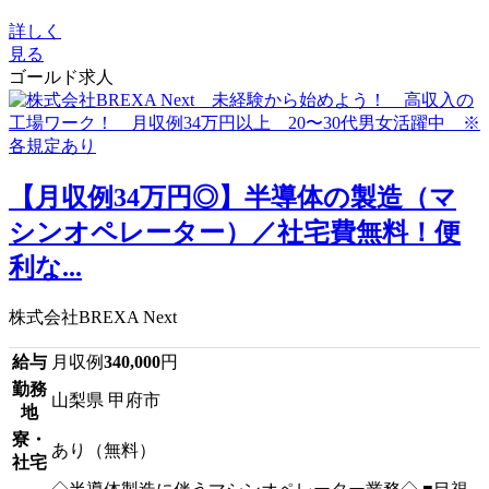
詳しく
見る
ゴールド求人
【月収例34万円◎】半導体の製造（マ
シンオペレーター）／社宅費無料！便
利な...
株式会社BREXA Next
給与
月収例
340,000
円
勤務
山梨県 甲府市
地
寮・
あり（無料）
社宅