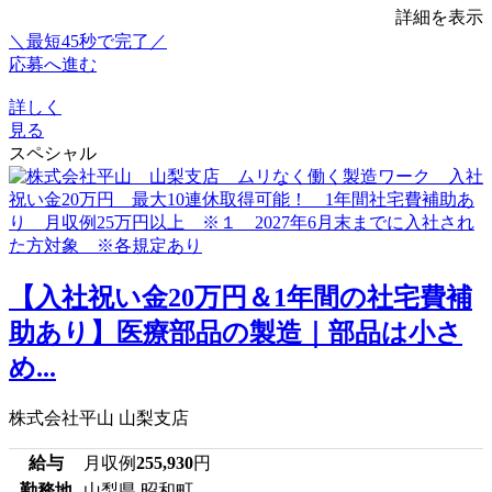
詳細を表示
＼最短45秒で完了／
応募へ進む
詳しく
見る
スペシャル
【入社祝い金20万円＆1年間の社宅費補
助あり】医療部品の製造｜部品は小さ
め...
株式会社平山 山梨支店
給与
月収例
255,930
円
勤務地
山梨県 昭和町