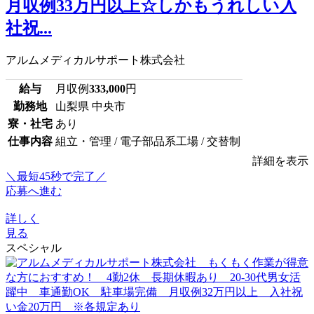
月収例33万円以上☆しかもうれしい入
社祝...
アルムメディカルサポート株式会社
給与
月収例
333,000
円
勤務地
山梨県 中央市
寮・社宅
あり
仕事内容
組立・管理 / 電子部品系工場 / 交替制
詳細を表示
＼最短45秒で完了／
応募へ進む
詳しく
見る
スペシャル