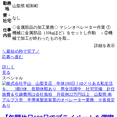
勤務
山梨県 昭和町
地
寮・
なし
社宅
◇金属部品の加工業務◇ マシンオペレーター作業 ①
仕事
機械に金属部品（10kgほど）をセットし作動 ↓ ②機
内容
械で加工が終わったものを取...
詳細を表示
＼最短45秒で完了／
応募へ進む
詳しく
見る
スペシャル