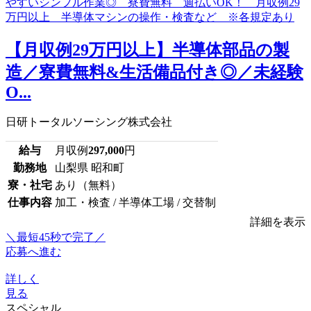
【月収例29万円以上】半導体部品の製
造／寮費無料&生活備品付き◎／未経験
O...
日研トータルソーシング株式会社
給与
月収例
297,000
円
勤務地
山梨県 昭和町
寮・社宅
あり（無料）
仕事内容
加工・検査 / 半導体工場 / 交替制
詳細を表示
＼最短45秒で完了／
応募へ進む
詳しく
見る
スペシャル