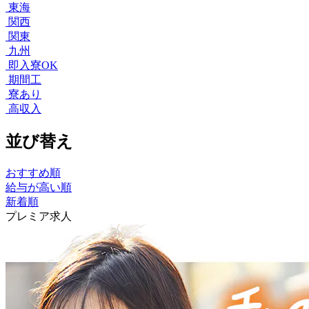
東海
関西
関東
九州
即入寮OK
期間工
寮あり
高収入
並び替え
おすすめ順
給与が高い順
新着順
プレミア求人