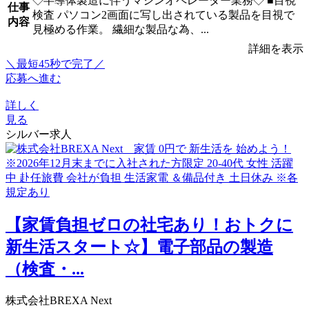
◇半導体製造に伴うマシンオペレーター業務◇ ■目視
仕事
検査 パソコン2画面に写し出されている製品を目視で
内容
見極める作業。 繊細な製品な為、...
詳細を表示
＼最短45秒で完了／
応募へ進む
詳しく
見る
シルバー求人
【家賃負担ゼロの社宅あり！おトクに
新生活スタート☆】電子部品の製造
（検査・...
株式会社BREXA Next