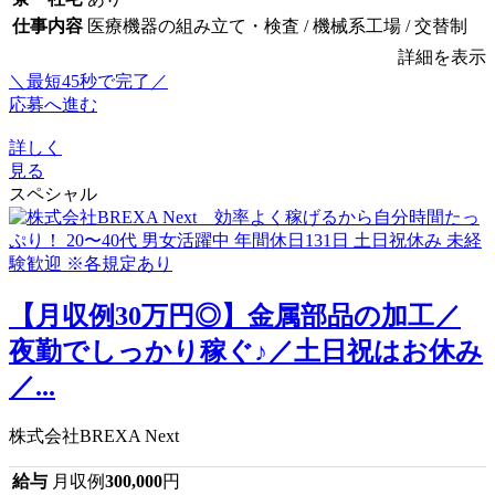
仕事内容
医療機器の組み立て・検査 / 機械系工場 / 交替制
詳細を表示
＼最短45秒で完了／
応募へ進む
詳しく
見る
スペシャル
【月収例30万円◎】金属部品の加工／
夜勤でしっかり稼ぐ♪／土日祝はお休み
／...
株式会社BREXA Next
給与
月収例
300,000
円