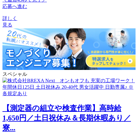
応募へ進む
詳しく
見る
スペシャル
【測定器の組立や検査作業】高時給
1,650円／土日祝休み＆長期休暇あり／
寮...