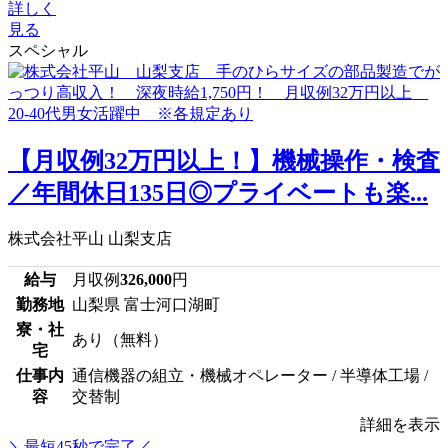
詳しく
見る
スペシャル
【月収例32万円以上！】機械操作・検査
／年間休日135日◎プライベートも楽...
株式会社平山 山梨支店
給与
月収例
326,000
円
勤務地
山梨県 富士河口湖町
寮・社
あり（無料）
宅
仕事内
通信機器の組立・機械オペレーター / 半導体工場 /
容
交替制
詳細を表示
＼最短45秒で完了／