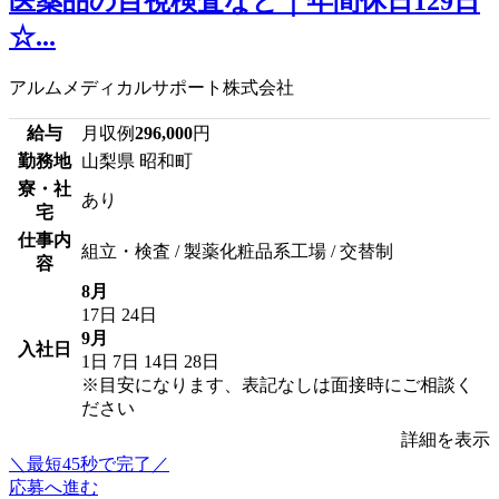
医薬品の目視検査など｜年間休日129日
☆...
アルムメディカルサポート株式会社
給与
月収例
296,000
円
勤務地
山梨県 昭和町
寮・社
あり
宅
仕事内
組立・検査 / 製薬化粧品系工場 / 交替制
容
8月
17日
24日
9月
入社日
1日
7日
14日
28日
※目安になります、表記なしは面接時にご相談く
ださい
詳細を表示
＼最短45秒で完了／
応募へ進む