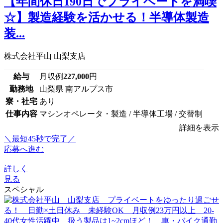
【年間休日190日でプライベートを満喫
☆】製造経験を活かせる！半導体製造
装...
株式会社平山 山梨支店
給与
月収例
227,000
円
勤務地
山梨県 南アルプス市
寮・社宅
あり
仕事内容
マシンオペレータ・製造 / 半導体工場 / 交替制
詳細を表示
＼最短45秒で完了／
応募へ進む
詳しく
見る
スペシャル