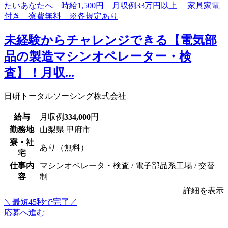
未経験からチャレンジできる【電気部
品の製造マシンオペレーター・検
査】！月収...
日研トータルソーシング株式会社
給与
月収例
334,000
円
勤務地
山梨県 甲府市
寮・社
あり（無料）
宅
仕事内
マシンオペレータ・検査 / 電子部品系工場 / 交替
容
制
詳細を表示
＼最短45秒で完了／
応募へ進む