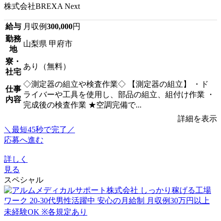
株式会社BREXA Next
給与
月収例
300,000
円
勤務
山梨県 甲府市
地
寮・
あり（無料）
社宅
◇測定器の組立や検査作業◇ 【測定器の組立】 ・ド
仕事
ライバーや工具を使用し、部品の組立、組付け作業 ・
内容
完成後の検査作業 ★空調完備で...
詳細を表示
＼最短45秒で完了／
応募へ進む
詳しく
見る
スペシャル