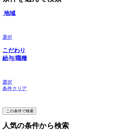
地域
選択
こだわり
給与/職種
選択
条件クリア
この条件で検索
人気の条件から検索