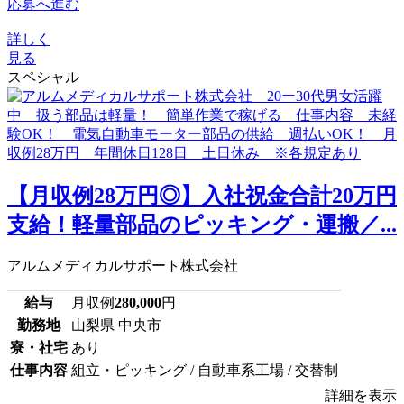
応募へ進む
詳しく
見る
スペシャル
【月収例28万円◎】入社祝金合計20万円
支給！軽量部品のピッキング・運搬／...
アルムメディカルサポート株式会社
給与
月収例
280,000
円
勤務地
山梨県 中央市
寮・社宅
あり
仕事内容
組立・ピッキング / 自動車系工場 / 交替制
詳細を表示