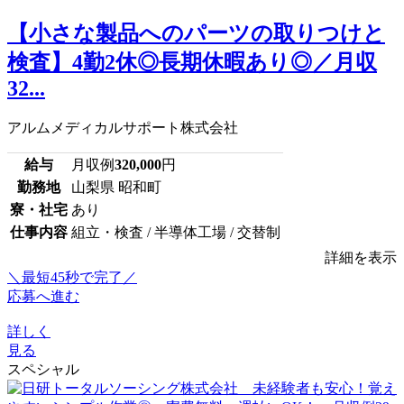
【小さな製品へのパーツの取りつけと
検査】4勤2休◎長期休暇あり◎／月収
32...
アルムメディカルサポート株式会社
給与
月収例
320,000
円
勤務地
山梨県 昭和町
寮・社宅
あり
仕事内容
組立・検査 / 半導体工場 / 交替制
詳細を表示
＼最短45秒で完了／
応募へ進む
詳しく
見る
スペシャル