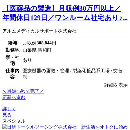
【医薬品の製造】月収例30万円以上／
年間休日129日／ワンルーム社宅あり♪...
アルムメディカルサポート株式会社
給与
月収例
308,844
円
勤務地
山梨県 昭和町
寮・社
あり
宅
仕事内
医療機器の運搬・管理 / 製薬化粧品系工場 / 交替
容
制
詳細を表示
＼最短45秒で完了／
応募へ進む
詳しく
見る
スペシャル