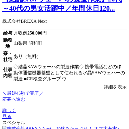
～40代の男女活躍中／年間休日120...
株式会社BREXA Next
給与
月収例
250,000
円
勤務
山梨県 昭和町
地
寮・
あり（無料）
社宅
◇結晶SAWウェーハの製造作業◇ 携帯電話などの移
仕事
動体通信機器基盤として使われる水晶SAWウェハーの
内容
製造 ■CR検査グループ ウ...
詳細を表示
＼最短45秒で完了／
応募へ進む
詳しく
見る
スペシャル