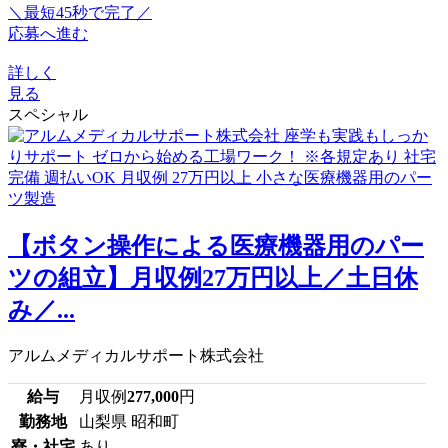
＼最短45秒で完了／
応募へ進む
詳しく
見る
スペシャル
【ボタン操作による医療機器用のパー
ツの組立】月収例27万円以上／土日休
み／...
アルムメディカルサポート株式会社
給与
月収例
277,000
円
勤務地
山梨県 昭和町
寮・社宅
あり