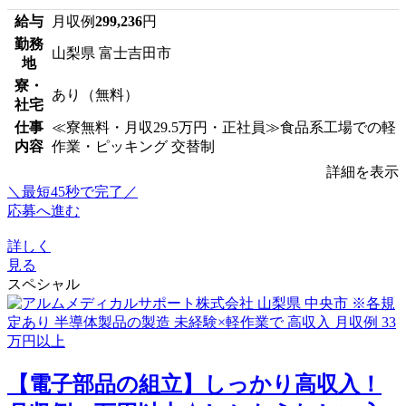
給与
月収例
299,236
円
勤務
山梨県 富士吉田市
地
寮・
あり（無料）
社宅
仕事
≪寮無料・月収29.5万円・正社員≫食品系工場での軽
内容
作業・ピッキング 交替制
詳細を表示
＼最短45秒で完了／
応募へ進む
詳しく
見る
スペシャル
【電子部品の組立】しっかり高収入！