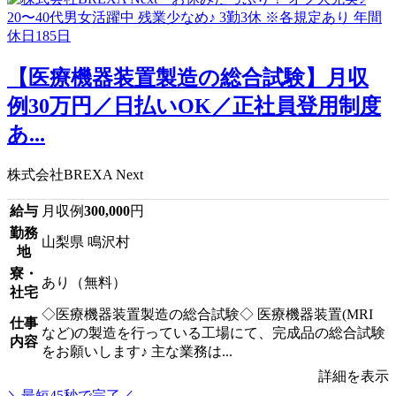
【医療機器装置製造の総合試験】月収
例30万円／日払いOK／正社員登用制度
あ...
株式会社BREXA Next
給与
月収例
300,000
円
勤務
山梨県 鳴沢村
地
寮・
あり（無料）
社宅
◇医療機器装置製造の総合試験◇ 医療機器装置(MRI
仕事
など)の製造を行っている工場にて、完成品の総合試験
内容
をお願いします♪ 主な業務は...
詳細を表示
＼最短45秒で完了／