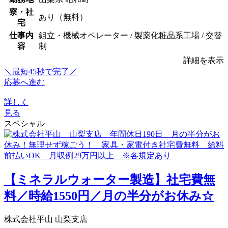
寮・社
あり（無料）
宅
仕事内
組立・機械オペレーター / 製薬化粧品系工場 / 交替
容
制
詳細を表示
＼最短45秒で完了／
応募へ進む
詳しく
見る
スペシャル
【ミネラルウォーター製造】社宅費無
料／時給1550円／月の半分がお休み☆
株式会社平山 山梨支店