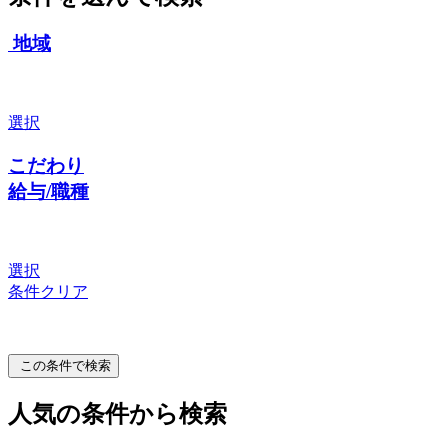
地域
選択
こだわり
給与/職種
選択
条件クリア
この条件で検索
人気の条件から検索