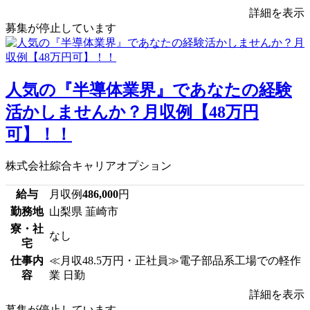
詳細を表示
募集が停止しています
人気の『半導体業界』であなたの経験
活かしませんか？月収例【48万円
可】！！
株式会社綜合キャリアオプション
給与
月収例
486,000
円
勤務地
山梨県 韮崎市
寮・社
なし
宅
仕事内
≪月収48.5万円・正社員≫電子部品系工場での軽作
容
業 日勤
詳細を表示
募集が停止しています