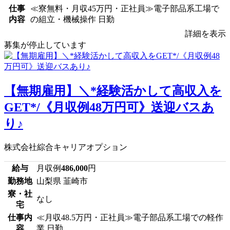
仕事
≪寮無料・月収45万円・正社員≫電子部品系工場で
内容
の組立・機械操作 日勤
詳細を表示
募集が停止しています
【無期雇用】＼*経験活かして高収入を
GET*/《月収例48万円可》送迎バスあ
り♪
株式会社綜合キャリアオプション
給与
月収例
486,000
円
勤務地
山梨県 韮崎市
寮・社
なし
宅
仕事内
≪月収48.5万円・正社員≫電子部品系工場での軽作
容
業 日勤