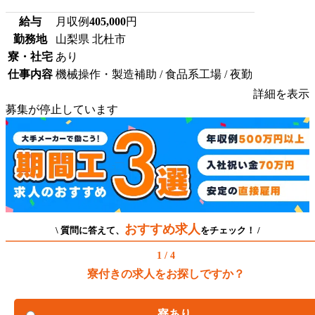
給与
月収例
405,000
円
勤務地
山梨県 北杜市
寮・社宅
あり
仕事内容
機械操作・製造補助 / 食品系工場 / 夜勤
詳細を表示
募集が停止しています
おすすめ求人
\ 質問に答えて、
をチェック！ /
1 / 4
寮付きの求人をお探しですか？
寮あり