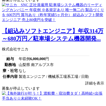
【組込みソフトエンジニア】年収314万
～680万円／駐車場システム機器開発...
株式会社サニカ
給与
年収例
6,000,000
円
勤務地
山梨県 南アルプス市
寮・社宅
なし
仕事内容
製造エンジニア / 機械系工場系工場 / 日勤
詳細を表示
募集が停止しています