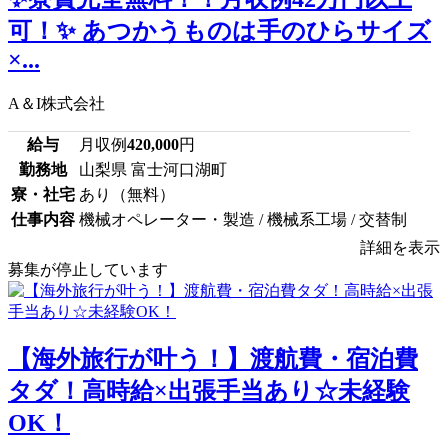
可！✨ あつかうものは手のひらサイズ
×...
A＆I株式会社
給与
月収例
420,000
円
勤務地
山梨県 富士河口湖町
寮・社宅
あり（無料）
仕事内容
機械オペレーター・製造 / 機械系工場 / 交替制
詳細を表示
募集が停止しています
【海外旅行が叶う！】渡航費・宿泊費
タダ！高時給×出張手当あり☆未経験
OK！