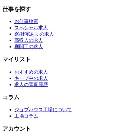
仕事を探す
お仕事検索
スペシャル求人
寮/社宅ありの求人
高収入の求人
期間工の求人
マイリスト
おすすめの求人
キープ中の求人
求人の閲覧履歴
コラム
ジョブハウス工場について
工場コラム
アカウント