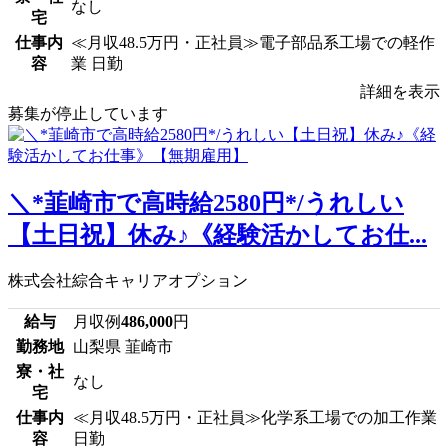
なし
宅
仕事内
≪月収48.5万円・正社員≫電子部品系工場での軽作
容
業 日勤
詳細を表示
募集が停止しています
＼*韮崎市で高時給2580円*/うれしい
【土日祝】休み♪《経験活かしてお仕...
株式会社綜合キャリアオプション
給与
月収例
486,000
円
勤務地
山梨県 韮崎市
寮・社
なし
宅
仕事内
≪月収48.5万円・正社員≫化学系工場での加工作業
容
日勤