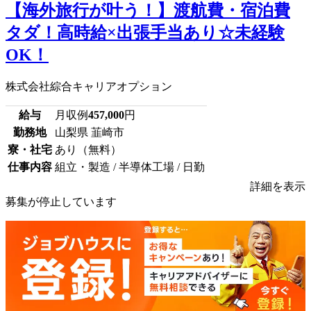
【海外旅行が叶う！】渡航費・宿泊費
タダ！高時給×出張手当あり☆未経験
OK！
株式会社綜合キャリアオプション
給与
月収例
457,000
円
勤務地
山梨県 韮崎市
寮・社宅
あり（無料）
仕事内容
組立・製造 / 半導体工場 / 日勤
詳細を表示
募集が停止しています