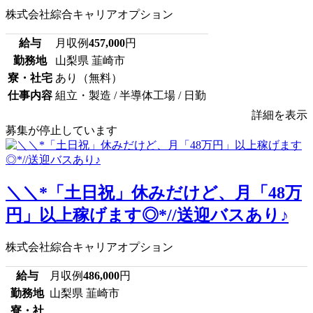
株式会社綜合キャリアオプション
給与
月収例
457,000
円
勤務地
山梨県 韮崎市
寮・社宅
あり（無料）
仕事内容
組立・製造 / 半導体工場 / 日勤
詳細を表示
募集が停止しています
＼＼*「土日祝」休みだけど、月「48万
円」以上稼げます◎*//送迎バスあり♪
株式会社綜合キャリアオプション
給与
月収例
486,000
円
勤務地
山梨県 韮崎市
寮・社