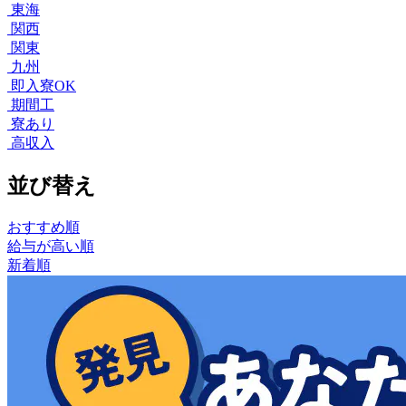
東海
関西
関東
九州
即入寮OK
期間工
寮あり
高収入
並び替え
おすすめ順
給与が高い順
新着順