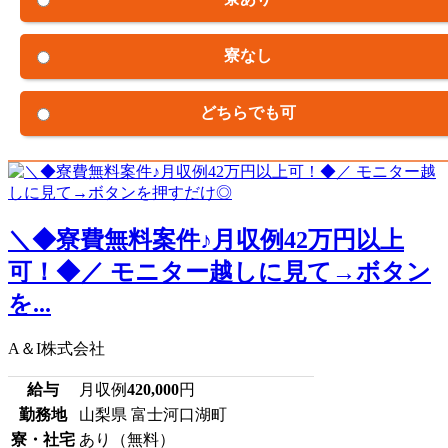
寮なし
どちらでも可
＼◆寮費無料案件♪月収例42万円以上
可！◆／ モニター越しに見て→ボタン
を...
A＆I株式会社
給与
月収例
420,000
円
勤務地
山梨県 富士河口湖町
寮・社宅
あり（無料）