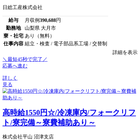
日総工産株式会社
給与
月収例
390,688
円
勤務地
山梨県 大月市
寮・社宅
あり（無料）
仕事内容
組立・検査 / 電子部品系工場 / 交替制
詳細を表示
＼最短45秒で完了／
応募へ進む
詳しく
見る
高時給1550円☆/冷凍庫内/フォークリフ
ト/寮完備～寮費補助あり～
株式会社平山 沼津支店