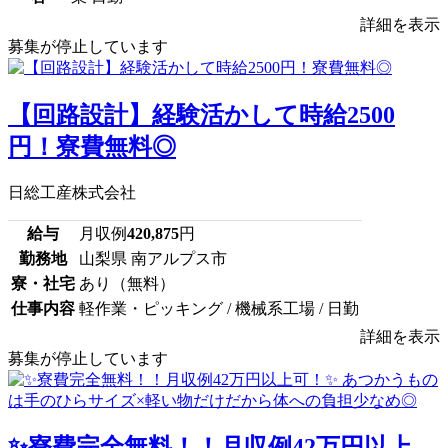
詳細を表示
募集が停止しています
【回路設計】経験活かして時給2500
円！寮費無料◎
日総工産株式会社
給与
月収例
420,875
円
勤務地
山梨県 南アルプス市
寮・社宅
あり（無料）
仕事内容
軽作業・ピッキング / 機械系工場 / 日勤
詳細を表示
募集が停止しています
✨寮費完全無料！！月収例42万円以上