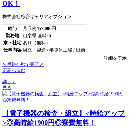
OK！
株式会社綜合キャリアオプション
給与
月収例
457,000
円
勤務地
山梨県 韮崎市
寮・社宅
あり（無料）
仕事内容
組立・製造 / 半導体工場 / 日勤
詳細を表示
＼最短45秒で完了／
応募へ進む
詳しく
見る
【電子機器の検査・組立】<時給アップ
>◎高時給1900円◎寮費無料！