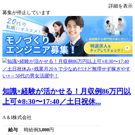
詳細を表示
募集が停止しています
知識×経験が活かせる！月収例86万円以
上可⭐8:30〜17:40／土日祝休...
A＆I株式会社
給与
時給例
3,000
円