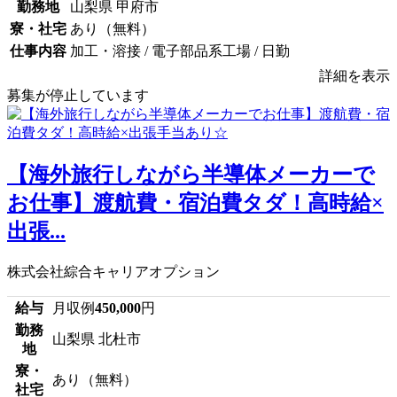
勤務地
山梨県 甲府市
寮・社宅
あり（無料）
仕事内容
加工・溶接 / 電子部品系工場 / 日勤
詳細を表示
募集が停止しています
【海外旅行しながら半導体メーカーで
お仕事】渡航費・宿泊費タダ！高時給×
出張...
株式会社綜合キャリアオプション
給与
月収例
450,000
円
勤務
山梨県 北杜市
地
寮・
あり（無料）
社宅