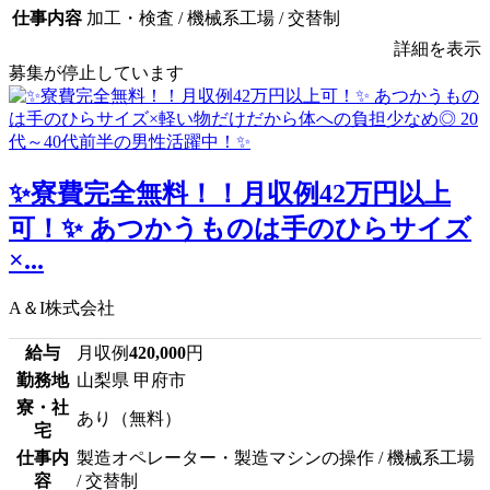
仕事内容
加工・検査 / 機械系工場 / 交替制
詳細を表示
募集が停止しています
✨寮費完全無料！！月収例42万円以上
可！✨ あつかうものは手のひらサイズ
×...
A＆I株式会社
給与
月収例
420,000
円
勤務地
山梨県 甲府市
寮・社
あり（無料）
宅
仕事内
製造オペレーター・製造マシンの操作 / 機械系工場
容
/ 交替制