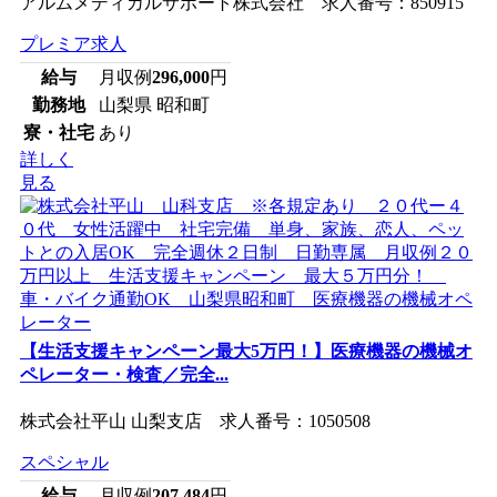
アルムメディカルサポート株式会社 求人番号：850915
プレミア求人
給与
月収例
296,000
円
勤務地
山梨県 昭和町
寮・社宅
あり
詳しく
見る
【生活支援キャンペーン最大5万円！】医療機器の機械オ
ペレーター・検査／完全...
株式会社平山 山梨支店 求人番号：1050508
スペシャル
給与
月収例
207,484
円