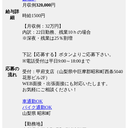
月収例
320,000
円
給与詳
時給1500円
細
【月収例：32万円】
内訳：22日勤務、残業10ｈの場合
※深夜・残業は25％割増
下記【応募する】ボタンよりご応募下さい。
※電話受付は平日9:00～18:00まで
応募の
受付：甲府支店（山梨県中巨摩郡昭和町西条5040
流れ
花形ビル2F）
WEB面接・出張面接にも対応いたします。
お気軽にご相談ください！
車通勤OK
バイク通勤OK
山梨県 昭和町
【勤務地】