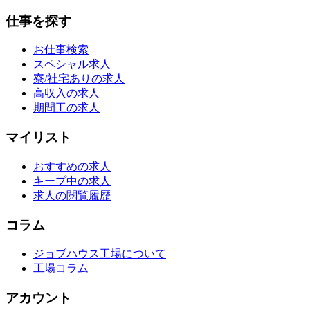
仕事を探す
お仕事検索
スペシャル求人
寮/社宅ありの求人
高収入の求人
期間工の求人
マイリスト
おすすめの求人
キープ中の求人
求人の閲覧履歴
コラム
ジョブハウス工場について
工場コラム
アカウント