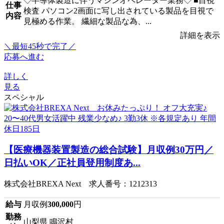
◇半導体製造に伴うマシンオペレーター業務◇ ■目視
仕事
検査 パソコン2画面に写し出されている製品を目視で
内容
見極める作業。 繊細な製品な為、...
詳細を表示
＼最短45秒で完了／
応募へ進む
詳しく
見る
スペシャル
【医療機器装置製造の総合試験】月収例30万円／
日払いOK／正社員登用制度あ...
株式会社BREXA Next 求人番号：1212313
給与
月収例
300,000
円
勤務
山梨県 鳴沢村