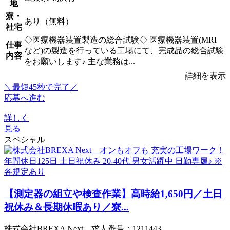
地
寮・
あり（無料）
社宅
◇医療機器装置製造の総合試験◇ 医療機器装置(MRI
仕事
など)の製造を行っている工場にて、完成品の総合試験
内容
をお願いします♪ 主な業務は...
詳細を表示
＼最短45秒で完了／
応募へ進む
詳しく
見る
スペシャル
【測定器の組立や検査作業】高時給1,650円／土日
祝休み＆長期休暇あり／寮...
株式会社BREXA Next 求人番号：1211443