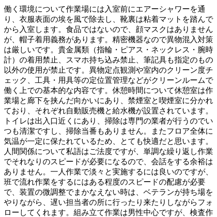
働く環境について作業場には入室前にエアーシャワーを通
り、衣服表面の埃を風で除去し、靴裏は粘着マットを踏んで
から入室します。食品ではないので、顔マスクはありません
が、帽子着用義務があります。精密機器なので異物混入対策
は厳しいです。貴金属類（指輪・ピアス・ネックレス・腕時
計）の着用禁止、スマホ持ち込み禁止、筆記具も指定のもの
以外の使用が禁止です。異物定点観測や室内のクリーン度チ
ェック、工具・用具等の定位置管理などがクリーンルームで
働く上での基本的な内容です。休憩時間について休憩室は作
業場と廊下を挟んだ向かいにあり、禁煙室と喫煙室に分かれ
ており、それぞれ自動販売機と給水機が設置されています。
トイレは出入口近くにあり、掃除は専門の業者が行うのでい
つも清潔ですし、掃除当番もありません。またフロア全体に
気温が一定に保たれているため、とても快適だと思います。
人間関係について私語はご法度ですが、単調な繰り返し作業
でそれなりのスピードが必要になるので、会話をする余裕は
ありません。一人作業で淡々と実施するには良いのですが、
班で流れ作業をするにはある程度のスピードの配慮が必要
で、装置の微調整でまかなえない時は、ベテランが持ち場を
やりながら、遅い担当者の所に行ったり来たりしながらフォ
ローしてくれます。組み立て作業は男性中心ですが、検査作