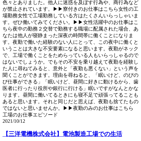
色々とありました。他人に迷惑を及ぼす行為や、商行為など
が禁止されています。▶▶寮付きのお仕事はこちら女性の工
場勤務女性で工場勤務している方はたくさんいらっしゃいま
す。ぜひ働いてみてください。▶▶女性活躍中のお仕事はこ
ちら夜中の勤務２交替で勤務する職場に配属された場合、あ
なたは他人が寝静まった深夜の時間帯に働くことになりま
す。夜勤で働いた経験のない人にとって、この夜中に働くと
いうことは大きな不安要素になると思います。夜勤がネック
で、工場で働くことをためらっている人もいらっしゃるので
はないでしょうか。でもその不安を乗り越えて夜勤を経験し
た人に尋ねてみると、意外と「夜勤も悪くない」という声を
聞くことができます。理由を尋ねると、「眠いけど、のびの
び仕事ができる」「眠いけど、昼間に好きに動けるから、歯
医者に行ったり役所や銀行に行ける」眠いですがなんとかな
ります。昼間に働いてるときにも寝不足で頑張ってることも
あると思います。それと同じだと思えば、夜勤も捨てたもの
ではないと思いませんか。▶▶夜勤のみのお仕事はこちら
工場のお仕事エピソード
2021/10/12
【三洋電機株式会社】電池製造工場での生活