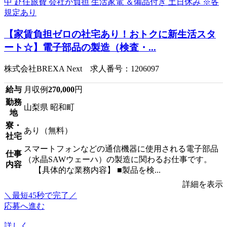
【家賃負担ゼロの社宅あり！おトクに新生活スタ
ート☆】電子部品の製造（検査・...
株式会社BREXA Next 求人番号：1206097
給与
月収例
270,000
円
勤務
山梨県 昭和町
地
寮・
あり（無料）
社宅
スマートフォンなどの通信機器に使用される電子部品
仕事
（水晶SAWウェーハ）の製造に関わるお仕事です。
内容
【具体的な業務内容】 ■製品を検...
詳細を表示
＼最短45秒で完了／
応募へ進む
詳しく