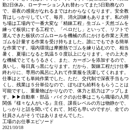
勤2日休み、ローテーション入れ替わってまた5日勤務なの
で、昼夜の感覚がなれるまではわからなくなります。安全教
育はしっかりしていて、毎月、消火訓練もあります。私の持
ち場は工場内で一番大変な「精錬工程」生ゴム・天然ゴムを
練って板状にする工程で、「ベロだし」といって、リフトで
運んできた板状のゴムロールを機械の爪にかける作業と天然
ゴムを計量する作業を受け持ちました。誰にでもできる簡単
な作業です。場内環境は摩擦熱でゴムを練り込むので、相当
暑く、夏場になると気温５０度以上になります。その上大き
な機械でとてもうるさく、また、カーボンを添加するので、
臭いし、毎日真っ黒になります。だから、製錬工程だけ仕事
終わりに、専用の風呂に入れて作業服を洗濯してくれます。
仕事はとても単純作業でした。ただ、交代制で深夜手当もつ
くし、残業は５分単位なので、ぼちぼち給料をもらうことは
可能ですし、重量物ばかりなので、体力と筋力はアップしま
す。▶▶自動車・部品・バイクのお仕事はこちら職場の人間
関係『様々な人がいる』主任、課長レベルの方は物静かで、
しっかりと話を聞いてくれて、対応も早いのですが、全ての
社員さんがそうではありませんでした。
工場のお仕事エピソード
2021/10/18