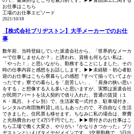
ので、健康的なところも魅力的です。▶▶食品加工に関する
お仕事はこちら
工場のお仕事エピソード
2021/10/18
【株式会社ブリヂストン】大手メーカーでのお仕
事
数年前、当時登録していた派遣会社から、「世界的なメーカ
ーで仕事しませんか？」と誘われ、資格も何もない私は、
「やった！」と思いながら、勤務することにしました。その
時の仕事内容と感想をお話しします。▶▶未経験・初心者歓
迎のお仕事はこちら寮暮らしの感想『すべて揃っていてよか
ったです』寮での暮らしを「息苦しい」、「肩身の狭い思い
をする」と想像する人も多いと思いますが、実際は派遣会社
が民間アパートを法人契約で借り入れた、普通の賃貸（１
Ｋ・風呂、トイレ別）で、生活家電一式付き、駐車場付き、
レンタルの布団無料貸し出しもあったので、不自由なく生活
できました。住民票も移せます。ちなみに私の場合は、寮費
と光熱費合わせて4万5千円でした。▶▶寮付きのお仕事はこ
ちら工場で働く大変さ、やりがい『かなりきつかった』ブリ
ヂストンといえばタイヤがメインです。3交替勤務で、5日出