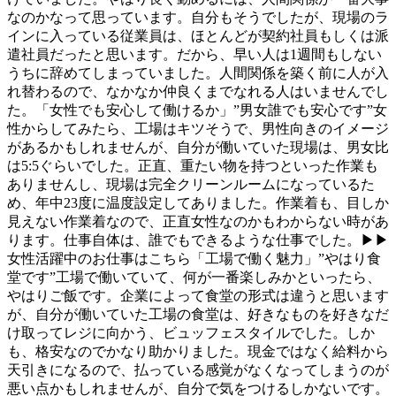
なのかなって思っています。自分もそうでしたが、現場のラ
インに入っている従業員は、ほとんどが契約社員もしくは派
遣社員だったと思います。だから、早い人は1週間もしない
うちに辞めてしまっていました。人間関係を築く前に人が入
れ替わるので、なかなか仲良くまでなれる人はいませんでし
た。「女性でも安心して働けるか」”男女誰でも安心です”女
性からしてみたら、工場はキツそうで、男性向きのイメージ
があるかもしれませんが、自分が働いていた現場は、男女比
は5:5ぐらいでした。正直、重たい物を持つといった作業も
ありませんし、現場は完全クリーンルームになっているた
め、年中23度に温度設定してありました。作業着も、目しか
見えない作業着なので、正直女性なのかもわからない時があ
ります。仕事自体は、誰でもできるような仕事でした。▶▶
女性活躍中のお仕事はこちら「工場で働く魅力」”やはり食
堂です”工場で働いていて、何が一番楽しみかといったら、
やはりご飯です。企業によって食堂の形式は違うと思います
が、自分が働いていた工場の食堂は、好きなものを好きなだ
け取ってレジに向かう、ビュッフェスタイルでした。しか
も、格安なのでかなり助かりました。現金ではなく給料から
天引きになるので、払っている感覚がなくなってしまうのが
悪い点かもしれませんが、自分で気をつけるしかないです。