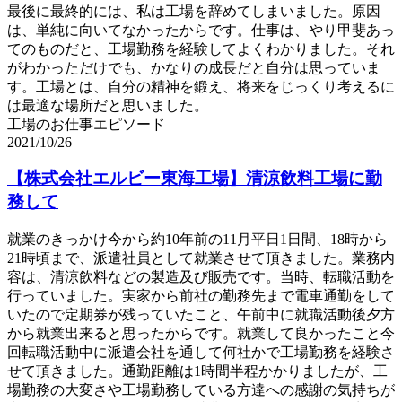
最後に最終的には、私は工場を辞めてしまいました。原因
は、単純に向いてなかったからです。仕事は、やり甲斐あっ
てのものだと、工場勤務を経験してよくわかりました。それ
がわかっただけでも、かなりの成長だと自分は思っていま
す。工場とは、自分の精神を鍛え、将来をじっくり考えるに
は最適な場所だと思いました。
工場のお仕事エピソード
2021/10/26
【株式会社エルビー東海工場】清涼飲料工場に勤
務して
就業のきっかけ今から約10年前の11月平日1日間、18時から
21時頃まで、派遣社員として就業させて頂きました。業務内
容は、清涼飲料などの製造及び販売です。当時、転職活動を
行っていました。実家から前社の勤務先まで電車通勤をして
いたので定期券が残っていたこと、午前中に就職活動後夕方
から就業出来ると思ったからです。就業して良かったこと今
回転職活動中に派遣会社を通して何社かで工場勤務を経験さ
せて頂きました。通勤距離は1時間半程かかりましたが、工
場勤務の大変さや工場勤務している方達への感謝の気持ちが