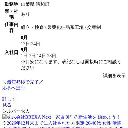
勤務地
山梨県 昭和町
寮・社
あり
宅
仕事内
組立・検査 / 製薬化粧品系工場 / 交替制
容
8月
17日
24日
9月
入社日
1日
7日
14日
28日
※目安になります、表記なしは面接時にご相談く
ださい
詳細を表示
＼最短45秒で完了／
応募へ進む
詳しく
見る
シルバー求人