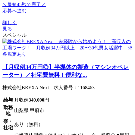
＼最短45秒で完了／
応募へ進む
詳しく
見る
スペシャル
【月収例34万円◎】半導体の製造（マシンオペレ
ーター）／社宅費無料！便利な...
株式会社BREXA Next 求人番号：1168463
給与
月収例
340,000
円
勤務
山梨県 甲府市
地
寮・
あり（無料）
社宅