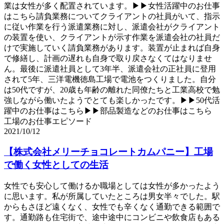
業は女性が多く配置されています。▶▶女性活躍中のお仕事
はこちら請負業務についてクライアントの社員がいて、指示
に従い作業を行う派遣業務に対し、派遣会社がクライアント
の装置を使い、クライアントが示す作業を派遣会社の社員だ
けで実施していく請負業務があります。装置が止まれば自身
で修繕し、計画の遅れも自身で取り戻さなくてはなりませ
ん。最後に派遣社員として3年半、派遣会社の正社員に登用
されて5年、三洋電機徳島工場で電池をつくりました。自分
は50代ですが、20歳も年齢の離れた同僚たちと工業高校で勉
強しながら働いたようでとても楽しかったです。▶▶50代活
躍中のお仕事はこちら▶▶部品製造などのお仕事はこちら
工場のお仕事エピソード
2021/10/12
【株式会社メリーチョコレートカムパニー】工場
で働く女性としての生活
女性でも安心して働けるか職場としては女性が多かったよう
に思います。私が所属していたところは男女半々でした。駅
からもさほど遠くなく、女性でも辛くなく通勤できる範囲で
す。通勤路も住宅街で、途中途中にコンビニや飲食店もある