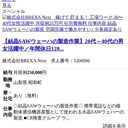
見る
スペシャル
【結晶SAWウェーハの製造作業】20代～40代の男
女活躍中／年間休日120...
株式会社BREXA Next 求人番号：1206096
給与
月収例
250,000
円
勤務
山梨県 昭和町
地
寮・
あり（無料）
社宅
◇結晶SAWウェーハの製造作業◇ 携帯電話などの移
仕事
動体通信機器基盤として使われる水晶SAWウェハーの
内容
製造 ■CR検査グループ ウ...
詳細を表示