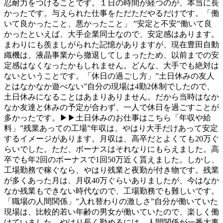
忍耐力をつけることです。１日の時間が経つのが、本当に長
かったです。与えられた仕事をただただやるだけです。「働
いて良かったこと、悪かったこと」 ”安定と不安”働いて良
かったといえば、大手企業同士なので、安定感はあります。
まわりにも羨ましがられた記憶がありますが、現在豊田自動
織機は、液晶事業から撤退してしまったため、以前までの安
定感はなくなったかもしれません。どんな、大手でも絶対は
ないということです。「休日の過ごし方」”土日休みの友人
とはなかなか遊べない”自分の現場は4勤2休制でしたので、
土日休みになることはあまりありません。だから当時はなか
なか友達と休みの予定が合わず、一人で休日を過ごすことが
多かったです。▶▶土日休みのお仕事はこちら「年収や給
料」”残業あっての工場”年収は、やはり大手だけあって安定
するイメージがあります。月収は、高卒だとよくても20万ぐ
らいでした。ただ、ボーナスはそれなりにもらえました。高
卒でも年2回のボーナスで1回50万近く貰えました。しかし、
工場勤務で稼ぐなら、やはり残業と夜勤が付き物です。残業
が多くあった月は、月収40万ぐらいありましたが、今はなか
なか残業もできない時代なので、工場勤務でも難しいです。
「職場の人間関係」”入れ替わりの激しさ”自分が働いていた
現場は、比較的若い年齢の男女が働いていたので、楽しく働
けていました。やはり長く勤めるには、人間関係が一番大事