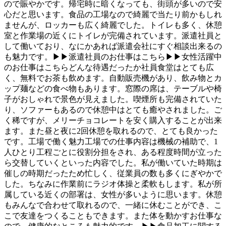
ので賑やかです。帰宅時に暗くなっても、街頭が多いので安
心だと思います。食品の工場なので綺麗で当たり前かもしれ
ませんが、ロッカーも広く綺麗でした。トイレも多く、休憩
室と作業場の近くにトイレが完備されています。派遣社員と
して働いており、なにかあれば派遣会社にすぐ相談出来るの
も魅力です。▶▶派遣社員のお仕事はこちら▶▶女性活躍中
のお仕事はこちらどんな待遇だったか社員食堂はとても広
く、無料でお茶も飲めます。自動販売機があり、飲み物とカ
ップ麺などの食べ物もあります。窓際の席は、テーブルや椅
子がおしゃれで景色が見えました。喫煙所も完備されていた
り、ソファーもあるので休憩中はとても癒やされました。ご
く稀ですが、メリーチョコレートを安く購入することが出来
ます。また昼と夜に2回休憩を取れるので、とても良かった
です。工場で働く魅力工場での仕事内容は機械の補助で、1
人ひとり工程ごとに役割分担をされ、ある程度時間が立った
ら交替していくといった内容でした。私が働いていた時期は
催しの時期だったため忙しく、従業員の数も多くにぎやかで
した。ちなみに作業前にラジオ体操と柔軟もします。私が所
属している近くの部署は、女性が多いように思います。休憩
もみんなで合わせて取れるので、一緒に休むことができ、こ
こで友達をつくることもできます。また体を動かすお仕事な