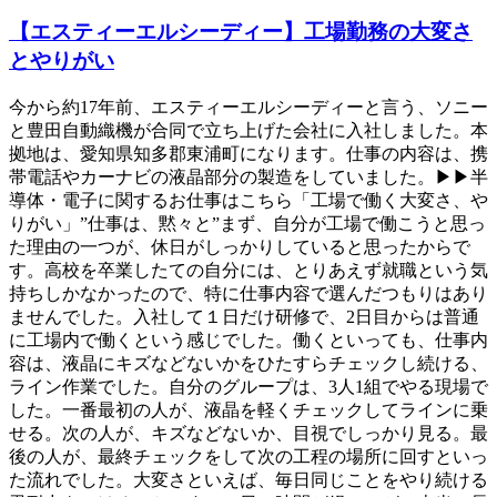
【エスティーエルシーディー】工場勤務の大変さ
とやりがい
今から約17年前、エスティーエルシーディーと言う、ソニー
と豊田自動織機が合同で立ち上げた会社に入社しました。本
拠地は、愛知県知多郡東浦町になります。仕事の内容は、携
帯電話やカーナビの液晶部分の製造をしていました。▶▶半
導体・電子に関するお仕事はこちら「工場で働く大変さ、や
りがい」”仕事は、黙々と”まず、自分が工場で働こうと思っ
た理由の一つが、休日がしっかりしていると思ったからで
す。高校を卒業したての自分には、とりあえず就職という気
持ちしかなかったので、特に仕事内容で選んだつもりはあり
ませんでした。入社して１日だけ研修で、2日目からは普通
に工場内で働くという感じでした。働くといっても、仕事内
容は、液晶にキズなどないかをひたすらチェックし続ける、
ライン作業でした。自分のグループは、3人1組でやる現場で
した。一番最初の人が、液晶を軽くチェックしてラインに乗
せる。次の人が、キズなどないか、目視でしっかり見る。最
後の人が、最終チェックをして次の工程の場所に回すといっ
た流れでした。大変さといえば、毎日同じことをやり続ける