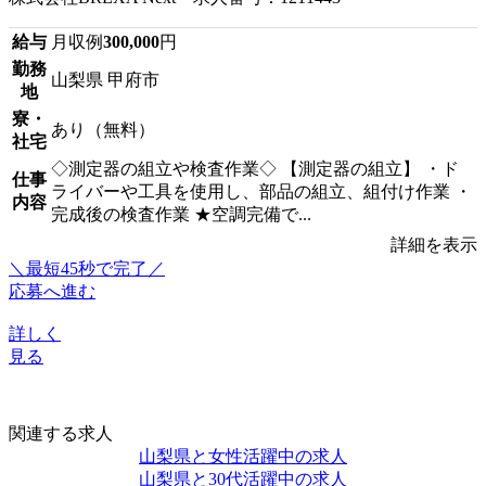
給与
月収例
300,000
円
勤務
山梨県 甲府市
地
寮・
あり（無料）
社宅
◇測定器の組立や検査作業◇ 【測定器の組立】 ・ド
仕事
ライバーや工具を使用し、部品の組立、組付け作業 ・
内容
完成後の検査作業 ★空調完備で...
詳細を表示
＼最短45秒で完了／
応募へ進む
詳しく
見る
関連する求人
山梨県と女性活躍中の求人
山梨県と30代活躍中の求人