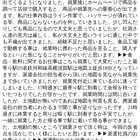
出てくるようになりました。就業後にホームページで商品を
調べて店頭で購入すると、商品や就業先への愛着心が出てき
ます。私の仕事内容はライン作業で、パッケージが潰れてい
る等、商品にならないものを外していきました。少し凹んだ
りしても商品になるので大丈夫と思っていましたが、社員さ
ん達の見方は厳しく、私が大丈夫と思いラインに通した中で
も不備が出てきました。経験不足だと思いました。食品工場
で勤務する事は、就業時に携わった商品を見ること、購入す
るといった形になることがやりがいだと思います。▶▶食
品・飲料に関するお仕事はこちら就業して大変だったこと最
寄り駅の名鉄河和線高横須賀駅は地図上徒歩18分となってい
ますが、派遣会社の担当者から頂いた地図を見ながら就業先
まで歩いていきましたが、就業先付近に来ているのに迷って
しまいました。17時過ぎに最寄り駅に到着して余裕を持って
いたつもりでしたが甘かったです。就業時間には間に合いま
したが、土地勘が無いのであれば地図を何度も見る、携派遣
会社の担当者にわかるまで聞く事が足りなかったです。21時
過ぎに終業すると周りは暗く駅に到着するか不安でしたが、
一緒に就業した方と帰る事で駅に着いて帰る事ができまし
た。土地勘の無いところで就業させて頂く時は、今回の反省
点を活かしていく様にしたいと思います。▶▶派遣社員のお