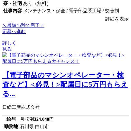
寮・社宅
あり（無料）
仕事内容
メンテナンス・保全 / 電子部品系工場 / 交替制
詳細を表示
＼最短45秒で完了／
応募へ進む
詳しく
見る
【電子部品のマシンオペレーター・検
査など】<必見！>配属日に5万円もらえ
る...
日総工産株式会社
給与
月収例
324,048
円
勤務地
石川県 白山市