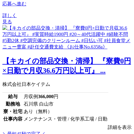
応募へ進む
詳しく
見る
【キカイの部品交換・清掃】 『寮費0円
×日勤で月収36.6万円以上可』 ...
株式会社日本ケイテム
給与
月収例
366,000
円
勤務地
石川県 白山市
寮・社宅
あり（無料）
仕事内容
メンテナンス・管理 / 化学系工場 / 日勤
詳細を表示
＼最短45秒で完了／