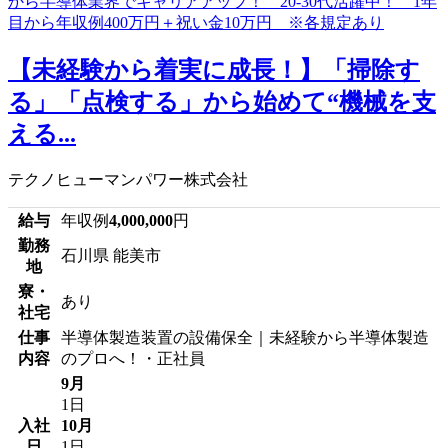
【未経験から着実に成長！】「掃除す
る」「点検する」から始めて“機械を支
える...
テクノヒューマンパワー株式会社
給与
年収例
4,000,000
円
勤務
石川県 能美市
地
寮・
あり
社宅
仕事
半導体製造装置の設備保全｜未経験から半導体製造
内容
のプロへ！・正社員
9月
1日
入社
10月
日
1日