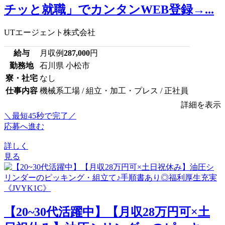
チッと就職」でカンタンWEB登録→...
UTエージェント株式会社
給与
月収例
287,000
円
勤務地
石川県 小松市
寮・社宅
なし
仕事内容
機械系工場 / 組立・加工・プレス / 正社員
詳細を表示
＼最短45秒で完了／
応募へ進む
詳しく
見る
【20~30代活躍中】【月収28万円可×土