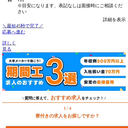
※目安になります、表記なしは面接時にご相談くだ
さい
詳細を表示
＼最短45秒で完了／
応募へ進む
詳しく
見る
おすすめ求人
\ 質問に答えて、
をチェック！ /
1 / 4
寮付きの求人をお探しですか？