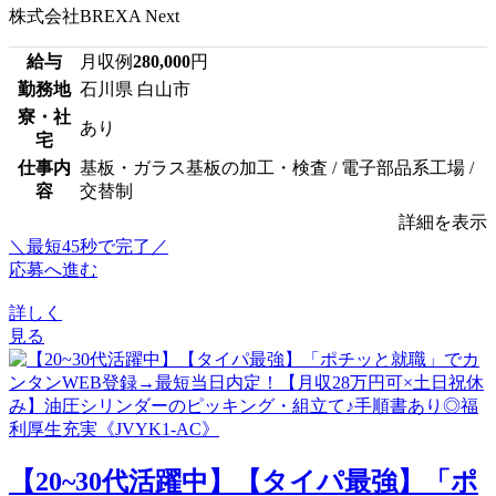
株式会社BREXA Next
給与
月収例
280,000
円
勤務地
石川県 白山市
寮・社
あり
宅
仕事内
基板・ガラス基板の加工・検査 / 電子部品系工場 /
容
交替制
詳細を表示
＼最短45秒で完了／
応募へ進む
詳しく
見る
【20~30代活躍中】【タイパ最強】「ポ