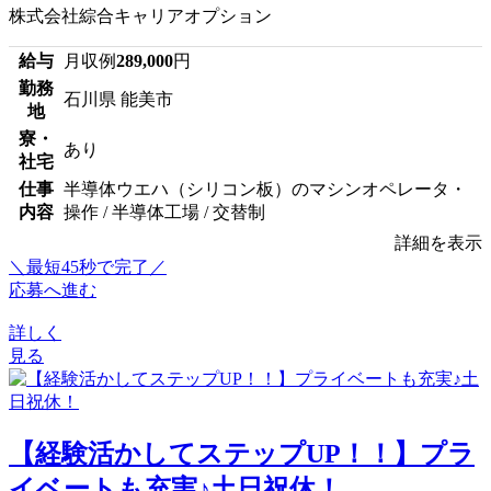
株式会社綜合キャリアオプション
給与
月収例
289,000
円
勤務
石川県 能美市
地
寮・
あり
社宅
仕事
半導体ウエハ（シリコン板）のマシンオペレータ・
内容
操作 / 半導体工場 / 交替制
詳細を表示
＼最短45秒で完了／
応募へ進む
詳しく
見る
【経験活かしてステップUP！！】プラ
イベートも充実♪土日祝休！