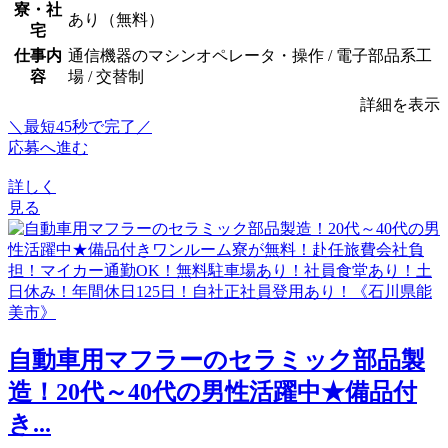
寮・社
あり（無料）
宅
仕事内
通信機器のマシンオペレータ・操作 / 電子部品系工
容
場 / 交替制
詳細を表示
＼最短45秒で完了／
応募へ進む
詳しく
見る
自動車用マフラーのセラミック部品製
造！20代～40代の男性活躍中★備品付
き...