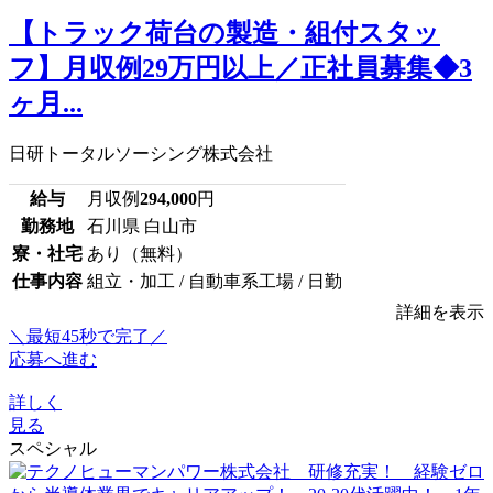
【トラック荷台の製造・組付スタッ
フ】月収例29万円以上／正社員募集◆3
ヶ月...
日研トータルソーシング株式会社
給与
月収例
294,000
円
勤務地
石川県 白山市
寮・社宅
あり（無料）
仕事内容
組立・加工 / 自動車系工場 / 日勤
詳細を表示
＼最短45秒で完了／
応募へ進む
詳しく
見る
スペシャル