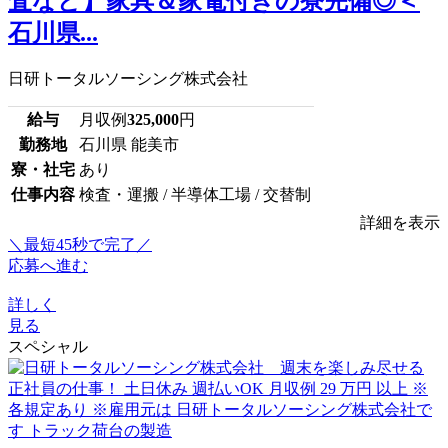
査など】家具＆家電付きの寮完備◎＜
石川県...
日研トータルソーシング株式会社
給与
月収例
325,000
円
勤務地
石川県 能美市
寮・社宅
あり
仕事内容
検査・運搬 / 半導体工場 / 交替制
詳細を表示
＼最短45秒で完了／
応募へ進む
詳しく
見る
スペシャル