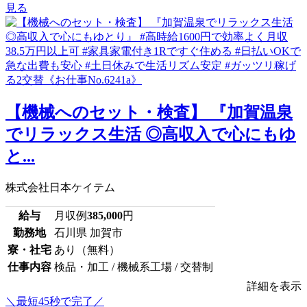
見る
【機械へのセット・検査】 『加賀温泉
でリラックス生活 ◎高収入で心にもゆ
と...
株式会社日本ケイテム
給与
月収例
385,000
円
勤務地
石川県 加賀市
寮・社宅
あり（無料）
仕事内容
検品・加工 / 機械系工場 / 交替制
詳細を表示
＼最短45秒で完了／