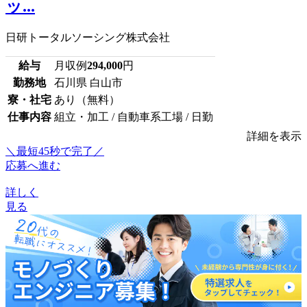
ッ...
日研トータルソーシング株式会社
給与
月収例
294,000
円
勤務地
石川県 白山市
寮・社宅
あり（無料）
仕事内容
組立・加工 / 自動車系工場 / 日勤
詳細を表示
＼最短45秒で完了／
応募へ進む
詳しく
見る