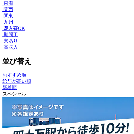
東海
関西
関東
九州
即入寮OK
期間工
寮あり
高収入
並び替え
おすすめ順
給与が高い順
新着順
スペシャル