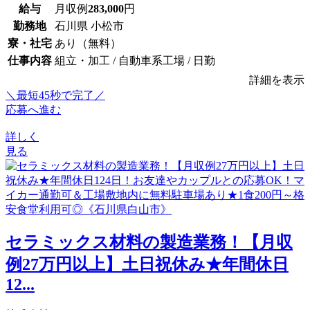
給与
月収例
283,000
円
勤務地
石川県 小松市
寮・社宅
あり（無料）
仕事内容
組立・加工 / 自動車系工場 / 日勤
詳細を表示
＼最短45秒で完了／
応募へ進む
詳しく
見る
セラミックス材料の製造業務！【月収
例27万円以上】土日祝休み★年間休日
12...