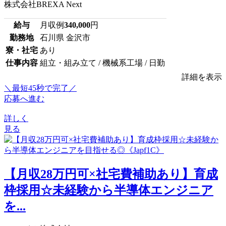
株式会社BREXA Next
給与
月収例
340,000
円
勤務地
石川県 金沢市
寮・社宅
あり
仕事内容
組立・組み立て / 機械系工場 / 日勤
詳細を表示
＼最短45秒で完了／
応募へ進む
詳しく
見る
【月収28万円可×社宅費補助あり】育成
枠採用☆未経験から半導体エンジニア
を...