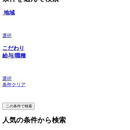
地域
選択
こだわり
給与/職種
選択
条件クリア
この条件で検索
人気の条件から検索