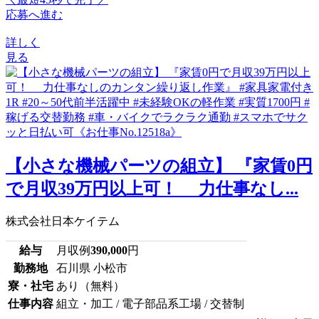
応募へ進む
詳しく
見る
【小さな機械パーツの組立】 『家賃0円
で月収39万円以上可！ 力仕事なし...
株式会社日本ケイテム
給与
月収例
390,000
円
勤務地
石川県 小松市
寮・社宅
あり（無料）
仕事内容
組立・加工 / 電子部品系工場 / 交替制