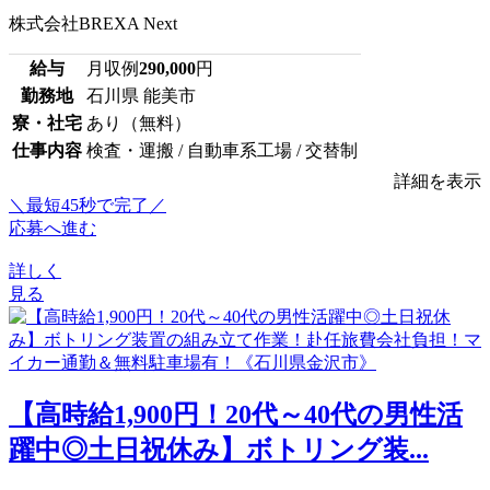
株式会社BREXA Next
給与
月収例
290,000
円
勤務地
石川県 能美市
寮・社宅
あり（無料）
仕事内容
検査・運搬 / 自動車系工場 / 交替制
詳細を表示
＼最短45秒で完了／
応募へ進む
詳しく
見る
【高時給1,900円！20代～40代の男性活
躍中◎土日祝休み】ボトリング装...