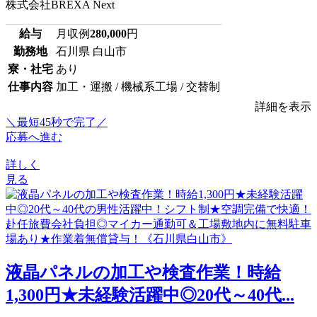
株式会社BREXA Next
給与
月収例
280,000
円
勤務地
石川県 白山市
寮・社宅
あり
仕事内容
加工・運搬 / 機械系工場 / 交替制
詳細を表示
＼最短45秒で完了／
応募へ進む
詳しく
見る
液晶パネルの加工や検査作業！時給
1,300円★未経験活躍中◎20代～40代...