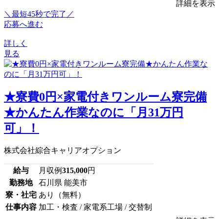
詳細を表示
＼最短45秒で完了／
応募へ進む
詳しく
見る
★寮費0円×家電付きワンルーム寮完備
★かんたん作業なのに「月31万円
可」！
株式会社綜合キャリアオプション
給与
月収例
315,000
円
勤務地
石川県 能美市
寮・社宅
あり（無料）
仕事内容
加工・検査 / 家電系工場 / 交替制