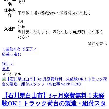
あり
宅
仕事内
半導体工場 / 機械操作・製造補助 / 正社員
容
8月
24日
入社日
※目安になります、表記なしは面接時にご相談く
ださい
詳細を表示
＼最短45秒で完了／
応募へ進む
詳しく
見る
スペシャル
【石川県白山市】3ヶ月寮費無料！未経
験OK！トラック荷台の製造・組付スタ