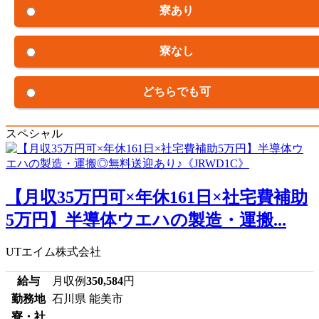
寮あり
寮なし
どちらでも可
スペシャル
【月収35万円可×年休161日×社宅費補助
5万円】半導体ウエハの製造・運搬...
UTエイム株式会社
給与
月収例
350,584
円
勤務地
石川県 能美市
寮・社