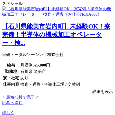
スペシャル
【石川県能美市岩内町】未経験OK！寮
完備！半導体の機械加工オペレータ
ー・検...
日研トータルソーシング株式会社
給与
月収例
325,000
円
勤務地
石川県 能美市
寮・社宅
あり
仕事内容
検査・運搬 / 半導体工場 / 交替制
詳細を表示
＼最短45秒で完了／
応募へ進む
詳しく