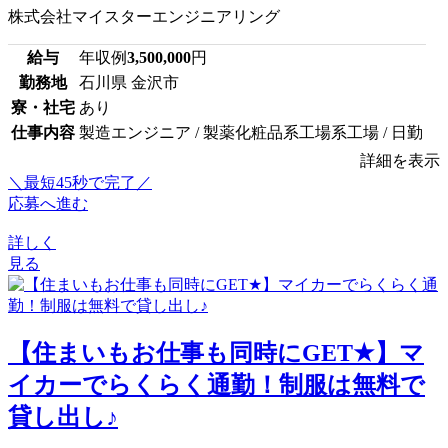
株式会社マイスターエンジニアリング
給与
年収例
3,500,000
円
勤務地
石川県 金沢市
寮・社宅
あり
仕事内容
製造エンジニア / 製薬化粧品系工場系工場 / 日勤
詳細を表示
＼最短45秒で完了／
応募へ進む
詳しく
見る
【住まいもお仕事も同時にGET★】マ
イカーでらくらく通勤！制服は無料で
貸し出し♪