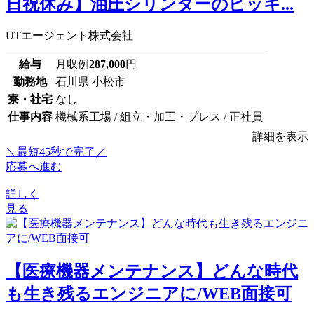
日祝休み】油圧シリンダーのピッキ...
UTエージェント株式会社
給与
月収例
287,000
円
勤務地
石川県 小松市
寮・社宅
なし
仕事内容
機械系工場 / 組立・加工・プレス / 正社員
詳細を表示
＼最短45秒で完了／
応募へ進む
詳しく
見る
【医療機器メンテナンス】どんな時代
も生き残るエンジニアに/WEB面接可