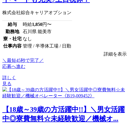
株式会社綜合キャリアオプション
給与
時給
1,850
円〜
勤務地
石川県 能美市
寮・社宅
なし
仕事内容
管理 / 半導体工場 / 日勤
詳細を表示
＼最短45秒で完了／
応募へ進む
詳しく
見る
【18歳～39歳の方活躍中!!】＼男女活躍
中◎寮費無料☆未経験歓迎／機械オ...