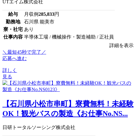
UTエイム株式会社
給与
月収例
285,833
円
勤務地
石川県 能美市
寮・社宅
あり
仕事内容
半導体工場 / 機械操作・製造補助 / 正社員
詳細を表示
＼最短45秒で完了／
応募へ進む
詳しく
見る
【石川県小松市串町】寮費無料！未経験
OK！観光バスの製造《お仕事No.NS...
日研トータルソーシング株式会社