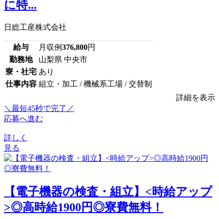
に特...
日総工産株式会社
給与
月収例
376,800
円
勤務地
山梨県 中央市
寮・社宅
あり
仕事内容
組立・加工 / 機械系工場 / 交替制
詳細を表示
＼最短45秒で完了／
応募へ進む
詳しく
見る
【電子機器の検査・組立】<時給アップ
>◎高時給1900円◎寮費無料！