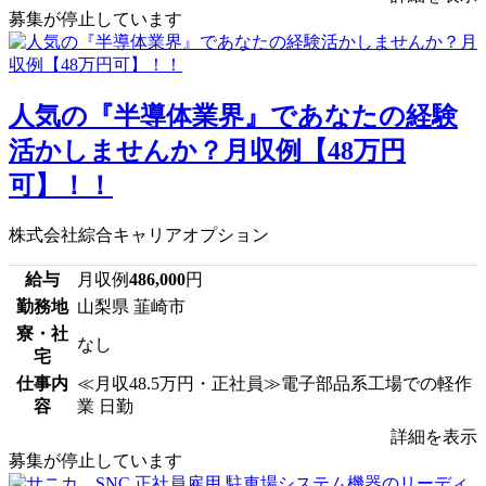
募集が停止しています
人気の『半導体業界』であなたの経験
活かしませんか？月収例【48万円
可】！！
株式会社綜合キャリアオプション
給与
月収例
486,000
円
勤務地
山梨県 韮崎市
寮・社
なし
宅
仕事内
≪月収48.5万円・正社員≫電子部品系工場での軽作
容
業 日勤
詳細を表示
募集が停止しています