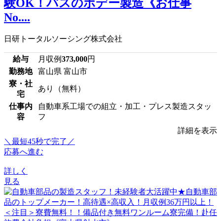
験OK！バスのボデー製造《お仕事
No....
日研トータルソーシング株式会社
給与
月収例
373,000
円
勤務地
富山県 富山市
寮・社
あり（無料）
宅
仕事内
自動車系工場での組立・加工・プレス製造スタッ
容
フ
詳細を表示
＼最短45秒で完了／
応募へ進む
詳しく
見る