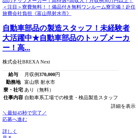
自動車部品の製造スタッフ！未経験者
大活躍中★自動車部品のトップメーカ
ー！高...
株式会社BREXA Next
給与
月収例
370,000
円
勤務地
富山県 射水市
寮・社宅
あり（無料）
仕事内容
自動車系工場での検査・検品製造スタッフ
詳細を表示
＼最短45秒で完了／
応募へ進む
詳しく
見る