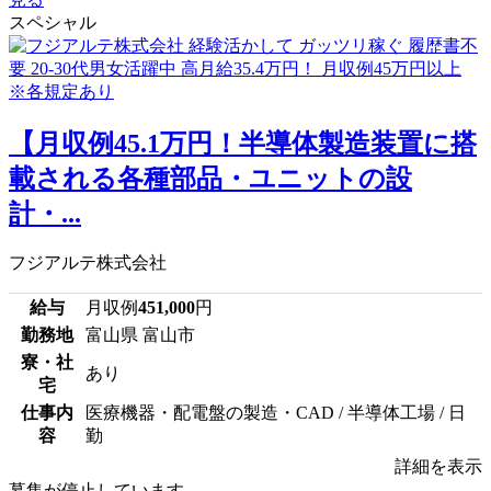
スペシャル
【月収例45.1万円！半導体製造装置に搭
載される各種部品・ユニットの設
計・...
フジアルテ株式会社
給与
月収例
451,000
円
勤務地
富山県 富山市
寮・社
あり
宅
仕事内
医療機器・配電盤の製造・CAD / 半導体工場 / 日
容
勤
詳細を表示
募集が停止しています