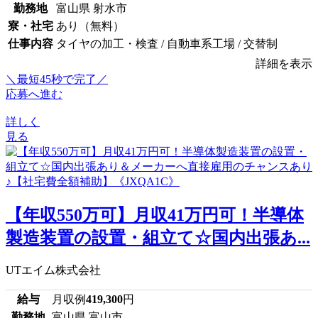
勤務地
富山県 射水市
寮・社宅
あり（無料）
仕事内容
タイヤの加工・検査 / 自動車系工場 / 交替制
詳細を表示
＼最短45秒で完了／
応募へ進む
詳しく
見る
【年収550万可】月収41万円可！半導体
製造装置の設置・組立て☆国内出張あ...
UTエイム株式会社
給与
月収例
419,300
円
勤務地
富山県 富山市