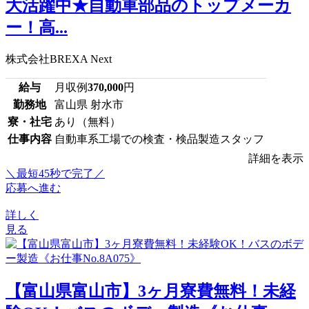
大活躍中★自動車部品のトップメーカ
ー！高...
株式会社BREXA Next
給与
月収例
370,000
円
勤務地
富山県 射水市
寮・社宅
あり（無料）
仕事内容
自動車系工場での検査・検品製造スタッフ
詳細を表示
＼最短45秒で完了／
応募へ進む
詳しく
見る
【富山県富山市】3ヶ月寮費無料！未経