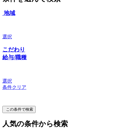
地域
選択
こだわり
給与/職種
選択
条件クリア
この条件で検索
人気の条件から検索