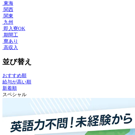
東海
関西
関東
九州
即入寮OK
期間工
寮あり
高収入
並び替え
おすすめ順
給与が高い順
新着順
スペシャル