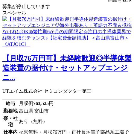
募集が停止しています
スペシャル
【月収76万円可】未経験歓迎◎半導体製
造装置の据付け・セットアップエンジ
ニ...
UTエイム株式会社 セミコンダクター第三
給与
月収例
763,525
円
勤務地
富山県 富山市
寮・社
あり（無料）
宅
仕事内
≪寮無料・月収76万円・正社員≫電子部品系工場で