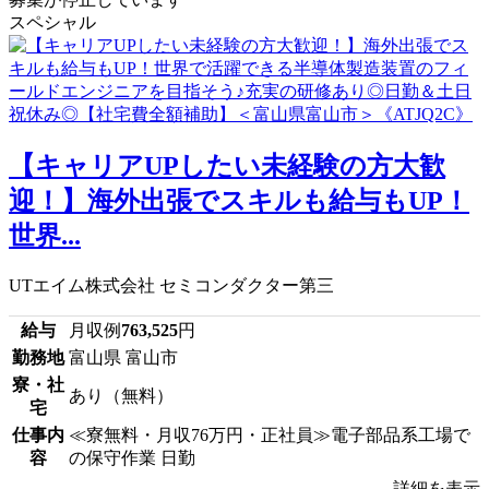
スペシャル
【キャリアUPしたい未経験の方大歓
迎！】海外出張でスキルも給与もUP！
世界...
UTエイム株式会社 セミコンダクター第三
給与
月収例
763,525
円
勤務地
富山県 富山市
寮・社
あり（無料）
宅
仕事内
≪寮無料・月収76万円・正社員≫電子部品系工場で
容
の保守作業 日勤
詳細を表示