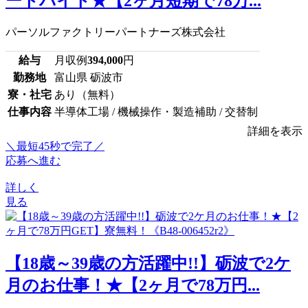
ートバイト★【2ヶ月短期で78万...
パーソルファクトリーパートナーズ株式会社
給与
月収例
394,000
円
勤務地
富山県 砺波市
寮・社宅
あり（無料）
仕事内容
半導体工場 / 機械操作・製造補助 / 交替制
詳細を表示
＼最短45秒で完了／
応募へ進む
詳しく
見る
【18歳～39歳の方活躍中!!】砺波で2ケ
月のお仕事！★【2ヶ月で78万円...