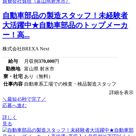
自動車部品の製造スタッフ！未経験者
大活躍中★自動車部品のトップメーカ
ー！高...
株式会社BREXA Next
給与
月収例
370,000
円
勤務地
富山県 射水市
寮・社宅
あり（無料）
仕事内容
自動車系工場での検査・検品製造スタッフ
詳細を表示
＼最短45秒で完了／
応募へ進む
詳しく
見る