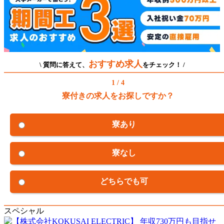
おすすめ求人
\ 質問に答えて、
をチェック！ /
1 / 4
寮付きの求人をお探しですか？
寮あり
寮なし
どちらでも可
スペシャル