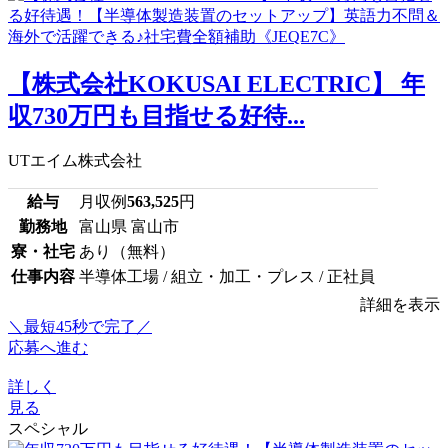
【株式会社KOKUSAI ELECTRIC】 年
収730万円も目指せる好待...
UTエイム株式会社
給与
月収例
563,525
円
勤務地
富山県 富山市
寮・社宅
あり（無料）
仕事内容
半導体工場 / 組立・加工・プレス / 正社員
詳細を表示
＼最短45秒で完了／
応募へ進む
詳しく
見る
スペシャル