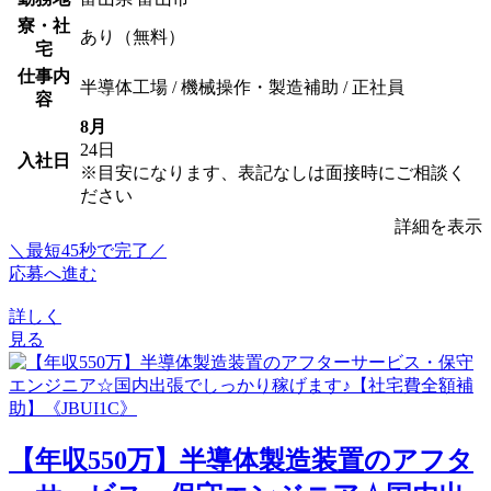
寮・社
あり（無料）
宅
仕事内
半導体工場 / 機械操作・製造補助 / 正社員
容
8月
24日
入社日
※目安になります、表記なしは面接時にご相談く
ださい
詳細を表示
＼最短45秒で完了／
応募へ進む
詳しく
見る
【年収550万】半導体製造装置のアフタ