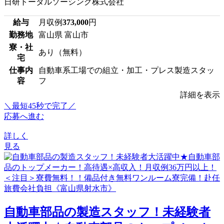
日研トータルソーシング株式会社
給与
月収例
373,000
円
勤務地
富山県 富山市
寮・社
あり（無料）
宅
仕事内
自動車系工場での組立・加工・プレス製造スタッ
容
フ
詳細を表示
＼最短45秒で完了／
応募へ進む
詳しく
見る
自動車部品の製造スタッフ！未経験者