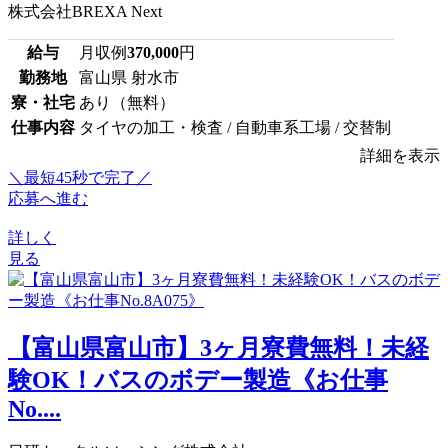
株式会社BREXA Next
給与
月収例
370,000
円
勤務地
富山県 射水市
寮・社宅
あり（無料）
仕事内容
タイヤの加工・検査 / 自動車系工場 / 交替制
詳細を表示
＼最短45秒で完了／
応募へ進む
詳しく
見る
【富山県富山市】3ヶ月寮費無料！未経
験OK！バスのボデー製造《お仕事
No....