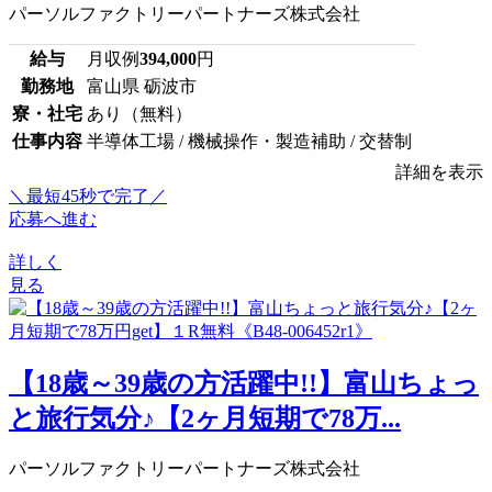
パーソルファクトリーパートナーズ株式会社
給与
月収例
394,000
円
勤務地
富山県 砺波市
寮・社宅
あり（無料）
仕事内容
半導体工場 / 機械操作・製造補助 / 交替制
詳細を表示
＼最短45秒で完了／
応募へ進む
詳しく
見る
【18歳～39歳の方活躍中!!】富山ちょっ
と旅行気分♪【2ヶ月短期で78万...
パーソルファクトリーパートナーズ株式会社