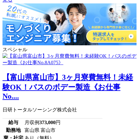
スペシャル
【富山県富山市】3ヶ月寮費無料！未経
験OK！バスのボデー製造《お仕事
No....
日研トータルソーシング株式会社
給与
月収例
373,000
円
勤務地
富山県 富山市
寮・社宅
あり（無料）