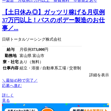
【土日休み◎】ガッツリ稼げる月収例
37万円以上！バスのボデー製造のお仕
事／...
日研トータルソーシング株式会社
給与
月収例
373,000
円
勤務地
富山県 富山市
寮・社宅
あり（無料）
仕事内容
組立・溶接 / 自動車系工場 / 交替制
詳細を表示
＼最短45秒で完了／
応募へ進む
詳しく
見る