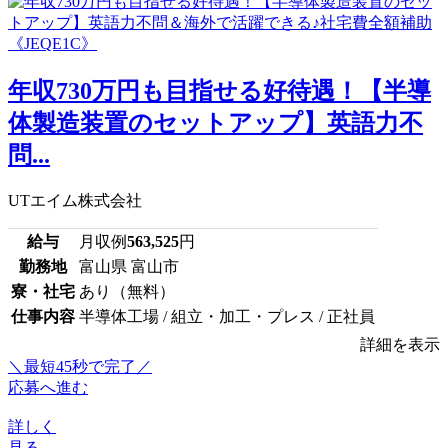
年収730万円も目指せる好待遇！【半導
体製造装置のセットアップ】英語力不
問...
UTエイム株式会社
給与
月収例
563,525
円
勤務地
富山県 富山市
寮・社宅
あり（無料）
仕事内容
半導体工場 / 組立・加工・プレス / 正社員
詳細を表示
＼最短45秒で完了／
応募へ進む
詳しく
見る