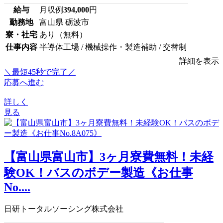
給与
月収例
394,000
円
勤務地
富山県 砺波市
寮・社宅
あり（無料）
仕事内容
半導体工場 / 機械操作・製造補助 / 交替制
詳細を表示
＼最短45秒で完了／
応募へ進む
詳しく
見る
【富山県富山市】3ヶ月寮費無料！未経
験OK！バスのボデー製造《お仕事
No....
日研トータルソーシング株式会社