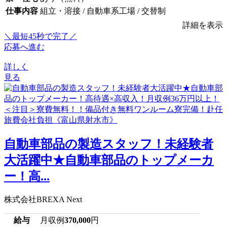
仕事内容
組立・溶接 / 自動車系工場 / 交替制
詳細を表示
＼最短45秒で完了／
応募へ進む
詳しく
見る
自動車部品の製造スタッフ！未経験者
大活躍中★自動車部品のトップメーカ
ー！高...
株式会社BREXA Next
給与
月収例
370,000
円