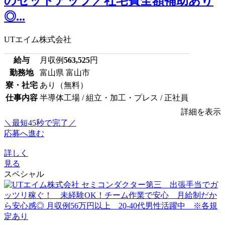
のセットアップ／社宅費全額補助あり
◎...
UTエイム株式会社
給与
月収例
563,525
円
勤務地
富山県 富山市
寮・社宅
あり（無料）
仕事内容
半導体工場 / 組立・加工・プレス / 正社員
詳細を表示
＼最短45秒で完了／
応募へ進む
詳しく
見る
スペシャル