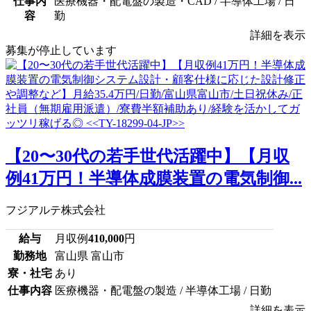
仕事内
医療機器・配電盤の製造・CAD / 半導体工場 / 日
容
勤
詳細を表示
募集が停止しています
【20〜30代の若手世代活躍中】【月収
例41万円！半導体成膜装置の電気制御...
フジアルテ株式会社
給与
月収例
410,000
円
勤務地
富山県 富山市
寮・社宅
あり
仕事内容
医療機器・配電盤の製造 / 半導体工場 / 日勤
詳細を表示