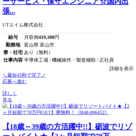
ーサービス・保守エンジニア☆国内出
張...
UTエイム株式会社
給与
月収例
419,300
円
勤務地
富山県 富山市
寮・社宅
あり（無料）
仕事内容
半導体工場 / 機械操作・製造補助 / 正社員
詳細を表示
＼最短45秒で完了／
応募へ進む
詳しく
見る
【18歳～39歳の方活躍中!!】砺波でリゾ