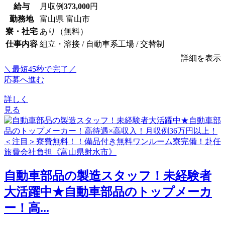
給与
月収例
373,000
円
勤務地
富山県 富山市
寮・社宅
あり（無料）
仕事内容
組立・溶接 / 自動車系工場 / 交替制
詳細を表示
＼最短45秒で完了／
応募へ進む
詳しく
見る
自動車部品の製造スタッフ！未経験者
大活躍中★自動車部品のトップメーカ
ー！高...