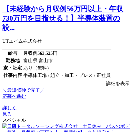
【未経験から月収例56万円以上・年収
730万円を目指せる！】半導体装置の
設...
UTエイム株式会社
給与
月収例
563,525
円
勤務地
富山県 富山市
寮・社宅
あり（無料）
仕事内容
半導体工場 / 組立・加工・プレス / 正社員
詳細を表示
＼最短45秒で完了／
応募へ進む
詳しく
見る
スペシャル