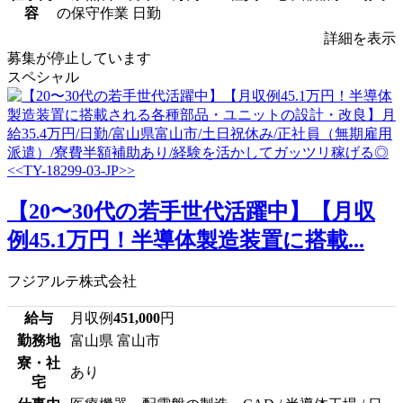
容
の保守作業 日勤
詳細を表示
募集が停止しています
スペシャル
【20〜30代の若手世代活躍中】【月収
例45.1万円！半導体製造装置に搭載...
フジアルテ株式会社
給与
月収例
451,000
円
勤務地
富山県 富山市
寮・社
あり
宅