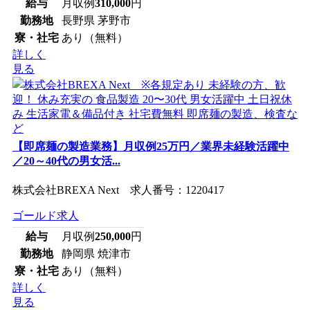
給与
月収例
310,000
円
勤務地
長野県 茅野市
寮・社宅
あり（無料）
詳しく
見る
【即席麺の製造業務】月収例25万円／業界未経験活躍中
／20～40代の男女活...
株式会社BREXA Next 求人番号：1220417
ゴールド求人
給与
月収例
250,000
円
勤務地
静岡県 焼津市
寮・社宅
あり（無料）
詳しく
見る