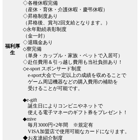
◇各種休暇完備
（産休・育休・介護休暇・慶弔休暇）
◇昇格制度あり
（昇格後、賞与2回支給となります。）
◇永年勤続表彰制度
（金一封）
◇退職金あり
福利厚
◇寮完備
生
（単身・カップル・家族・ペットで入居可）
◇赴任費用＆引っ越し費用も当社負担あり！
◇e-sport スポンサード制度
e-sport大会で一定以上の成績を収めることで
ゲーム周辺機器などの購入費用の補助を
受けることが可能です。
◆e-gift
誕生日によりコンビニやネットで
使える電子マネーのギフト券をプレゼント！
◆mive
毎月3000円×2年間 ※規定有
VISA加盟店で使用可能なカードになります。
◆お友達紹介制度