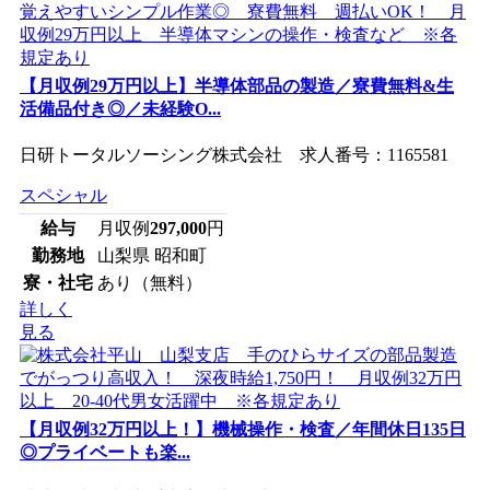
【月収例29万円以上】半導体部品の製造／寮費無料&生
活備品付き◎／未経験O...
日研トータルソーシング株式会社 求人番号：1165581
スペシャル
給与
月収例
297,000
円
勤務地
山梨県 昭和町
寮・社宅
あり（無料）
詳しく
見る
【月収例32万円以上！】機械操作・検査／年間休日135日
◎プライベートも楽...