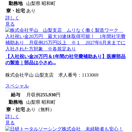
勤務地
山梨県 昭和町
寮・社宅
あり
詳しく
見る
【入社祝い金20万円＆1年間の社宅費補助あり】医療部品
の製造｜部品は小さめ...
株式会社平山 山梨支店 求人番号：1133069
スペシャル
給与
月収例
255,930
円
勤務地
山梨県 昭和町
寮・社宅
あり（無料）
詳しく
見る