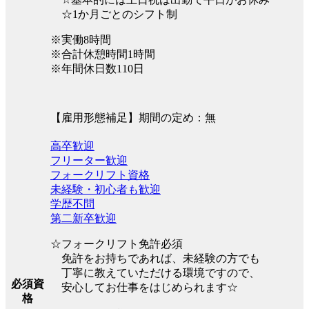
☆1か月ごとのシフト制
※実働8時間
※合計休憩時間1時間
※年間休日数110日
【雇用形態補足】期間の定め：無
高卒歓迎
フリーター歓迎
フォークリフト資格
未経験・初心者も歓迎
学歴不問
第二新卒歓迎
☆フォークリフト免許必須
免許をお持ちであれば、未経験の方でも
丁寧に教えていただける環境ですので、
必須資
安心してお仕事をはじめられます☆
格