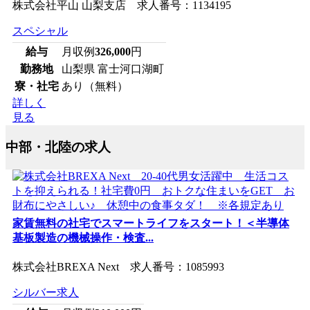
株式会社平山 山梨支店 求人番号：1134195
スペシャル
給与
月収例
326,000
円
勤務地
山梨県 富士河口湖町
寮・社宅
あり（無料）
詳しく
見る
中部・北陸の求人
家賃無料の社宅でスマートライフをスタート！＜半導体
基板製造の機械操作・検査...
株式会社BREXA Next 求人番号：1085993
シルバー求人