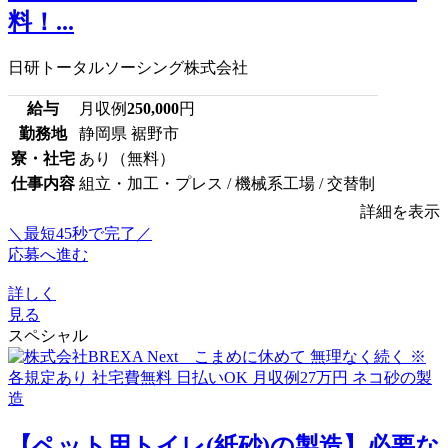
料！...
日研トータルソーシング株式会社
給与
月収例
250,000
円
勤務地
静岡県 裾野市
寮・社宅
あり（無料）
仕事内容
組立・加工・プレス / 機械系工場 / 交替制
詳細を表示
＼最短45秒で完了／
応募へ進む
詳しく
見る
スペシャル
【ペット用トイレ(紙砂)の製造】必要な