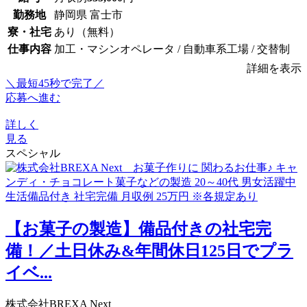
勤務地
静岡県 富士市
寮・社宅
あり（無料）
仕事内容
加工・マシンオペレータ / 自動車系工場 / 交替制
詳細を表示
＼最短45秒で完了／
応募へ進む
詳しく
見る
スペシャル
【お菓子の製造】備品付きの社宅完
備！／土日休み&年間休日125日でプラ
イベ...
株式会社BREXA Next