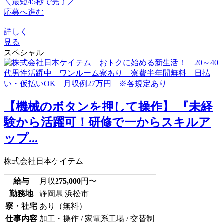
＼最短45秒で完了／
応募へ進む
詳しく
見る
スペシャル
【機械のボタンを押して操作】 『未経
験から活躍可！研修で一からスキルア
ップ...
株式会社日本ケイテム
給与
月収
275,000
円〜
勤務地
静岡県 浜松市
寮・社宅
あり（無料）
仕事内容
加工・操作 / 家電系工場 / 交替制