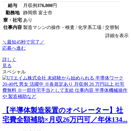
給与
月収例
376,800
円
勤務地
静岡県 富士市
寮・社宅
あり
仕事内容
製造マシンの操作・検査 / 化学系工場 / 交替制
詳細を表示
＼最短45秒で完了／
応募へ進む
詳しく
見る
スペシャル
【半導体製造装置のオペレーター】社
宅費全額補助×月収26万円可／年休134...