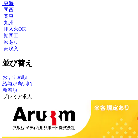
東海
関西
関東
九州
即入寮OK
期間工
寮あり
高収入
並び替え
おすすめ順
給与が高い順
新着順
プレミア求人