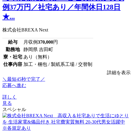
例37万円／社宅あり／年間休日128日
★...
株式会社BREXA Next
給与
月収例
370,000
円
勤務地
静岡県 吉田町
寮・社宅
あり（無料）
仕事内容
加工・梱包 / 製紙系工場 / 交替制
詳細を表示
＼最短45秒で完了／
応募へ進む
詳しく
見る
スペシャル