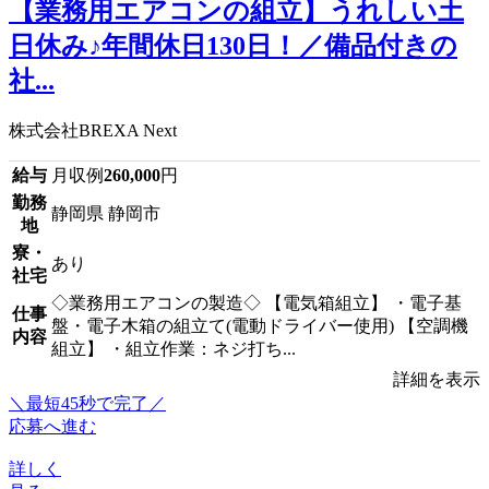
【業務用エアコンの組立】うれしい土
日休み♪年間休日130日！／備品付きの
社...
株式会社BREXA Next
給与
月収例
260,000
円
勤務
静岡県 静岡市
地
寮・
あり
社宅
◇業務用エアコンの製造◇ 【電気箱組立】 ・電子基
仕事
盤・電子木箱の組立て(電動ドライバー使用) 【空調機
内容
組立】 ・組立作業：ネジ打ち...
詳細を表示
＼最短45秒で完了／
応募へ進む
詳しく