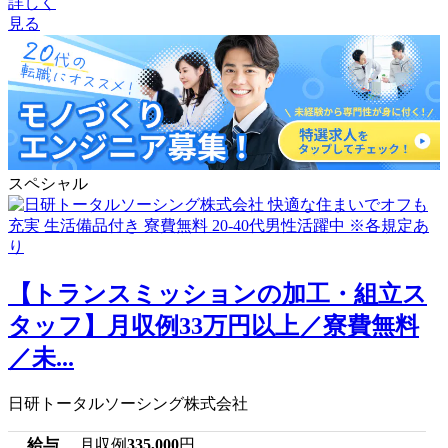
詳しく
見る
スペシャル
【トランスミッションの加工・組立ス
タッフ】月収例33万円以上／寮費無料
／未...
日研トータルソーシング株式会社
給与
月収例
335,000
円