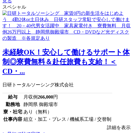
見る
スペシャル
未経験OK！安心して働けるサポート体
制◎寮費無料＆赴任旅費も支給！＜
CD・...
日研トータルソーシング株式会社
給与
月収例
266,000
円
勤務地
静岡県 御殿場市
寮・社宅
あり（無料）
仕事内容
組立・加工・プレス / 機械系工場 / 交替制
詳細を表示