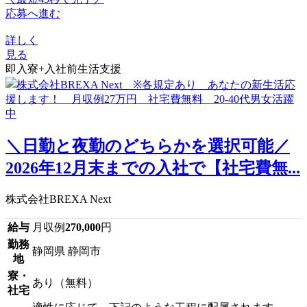
応募へ進む
詳しく
見る
即入寮+入社前生活支援
＼日勤と夜勤のどちらかを選択可能／
2026年12月末までの入社で【社宅費無...
株式会社BREXA Next
給与
月収例
270,000
円
勤務
静岡県 静岡市
地
寮・
あり（無料）
社宅