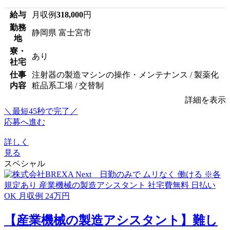
給与
月収例
318,000
円
勤務
静岡県 富士宮市
地
寮・
あり
社宅
仕事
注射器の製造マシンの操作・メンテナンス / 製薬化
内容
粧品系工場 / 交替制
詳細を表示
＼最短45秒で完了／
応募へ進む
詳しく
見る
スペシャル
【産業機械の製造アシスタント】難し