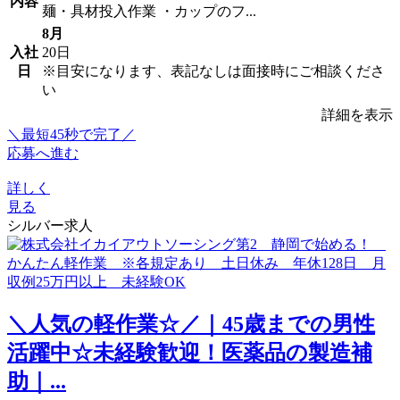
内容
麺・具材投入作業 ・カップのフ...
8月
入社
20日
日
※目安になります、表記なしは面接時にご相談くださ
い
詳細を表示
＼最短45秒で完了／
応募へ進む
詳しく
見る
シルバー求人
＼人気の軽作業☆／｜45歳までの男性
活躍中☆未経験歓迎！医薬品の製造補
助｜...