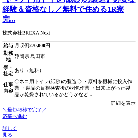
経験＆資格なし／無料で住める1R寮
完...
株式会社BREXA Next
給与
月収例
270,000
円
勤務
静岡県 島田市
地
寮・
あり（無料）
社宅
◇ネコ用トイレ(紙砂)の製造◇ ・原料を機械に投入作
仕事
業 ・製品の目視検査後の梱包作業 ・出来上がった製
内容
品が乾燥されているかどうかなど...
詳細を表示
＼最短45秒で完了／
応募へ進む
詳しく
見る