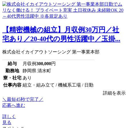
【精密機械の組立】月収例30万円／社
宅あり／20-40代の男性活躍中／玉掛...
株式会社イカイアウトソーシング 第一事業本部
給与
月収例
300,000
円
勤務地
静岡県 清水町
寮・社宅
あり
仕事内容
組立・組み立て / 機械系工場 / 日勤
詳細を表示
＼最短45秒で完了／
応募へ進む
詳しく
見る