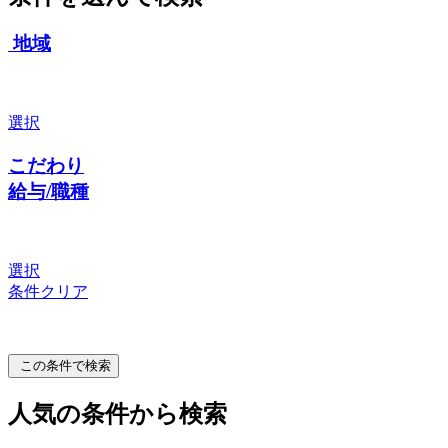
地域
選択
こだわり
給与/職種
選択
条件クリア
この条件で検索
人気の条件から検索