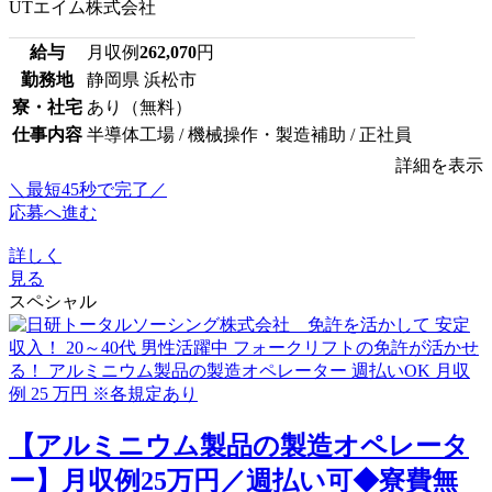
UTエイム株式会社
給与
月収例
262,070
円
勤務地
静岡県 浜松市
寮・社宅
あり（無料）
仕事内容
半導体工場 / 機械操作・製造補助 / 正社員
詳細を表示
＼最短45秒で完了／
応募へ進む
詳しく
見る
スペシャル
【アルミニウム製品の製造オペレータ
ー】月収例25万円／週払い可◆寮費無