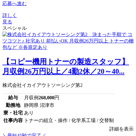
応募へ進む
詳しく
見る
スペシャル
【コピー機用トナーの製造スタッフ】
月収例26万円以上／4勤2休／20～40...
株式会社イカイアウトソーシング第2
給与
月収例
268,000
円
勤務地
静岡県 沼津市
寮・社宅
あり
仕事内容
トナーの組立・操作 / 化学系工場 / 交替制
詳細を表示
＼最短45秒で完了／