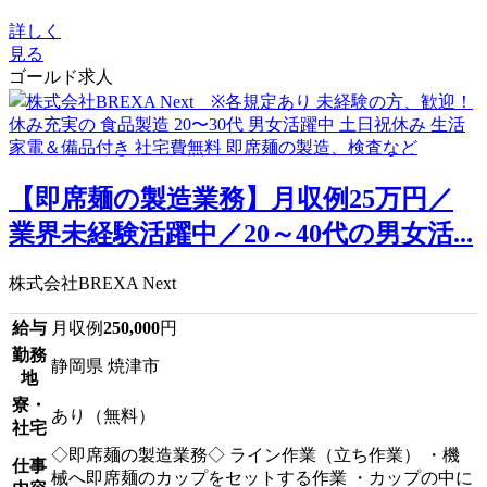
詳しく
見る
ゴールド求人
【即席麺の製造業務】月収例25万円／
業界未経験活躍中／20～40代の男女活...
株式会社BREXA Next
給与
月収例
250,000
円
勤務
静岡県 焼津市
地
寮・
あり（無料）
社宅
◇即席麺の製造業務◇ ライン作業（立ち作業） ・機
仕事
械へ即席麺のカップをセットする作業 ・カップの中に