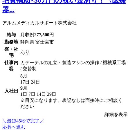
宅費補助×30万円の祝い金あり！〈医療
器...
アルムメディカルサポート株式会社
給与
月収例
277,500
円
勤務地
静岡県 富士宮市
寮・社
あり
宅
仕事内
カテーテルの組立・製造マシンの操作 / 機械系工場
容
/ 交替制
8月
17日
24日
9月
入社日
1日
7日
14日
29日
※目安になります、表記なしは面接時にご相談く
ださい
詳細を表示
＼最短45秒で完了／
応募へ進む