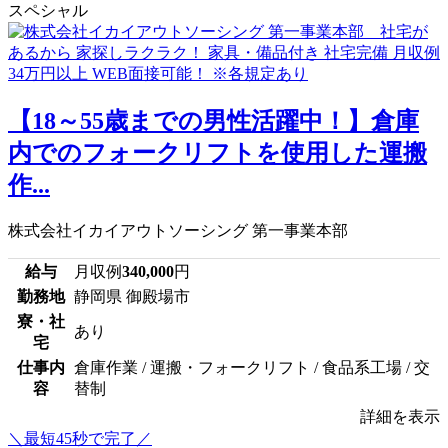
スペシャル
【18～55歳までの男性活躍中！】倉庫
内でのフォークリフトを使用した運搬
作...
株式会社イカイアウトソーシング 第一事業本部
給与
月収例
340,000
円
勤務地
静岡県 御殿場市
寮・社
あり
宅
仕事内
倉庫作業 / 運搬・フォークリフト / 食品系工場 / 交
容
替制
詳細を表示
＼最短45秒で完了／