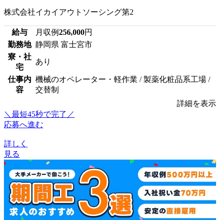
株式会社イカイアウトソーシング第2
給与
月収例
256,000
円
勤務地
静岡県 富士宮市
寮・社
あり
宅
仕事内
機械のオペレーター・軽作業 / 製薬化粧品系工場 /
容
交替制
詳細を表示
＼最短45秒で完了／
応募へ進む
詳しく
見る