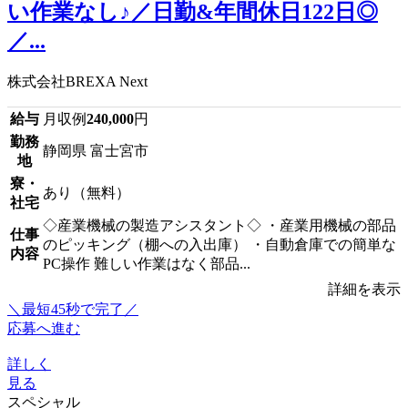
い作業なし♪／日勤&年間休日122日◎
／...
株式会社BREXA Next
給与
月収例
240,000
円
勤務
静岡県 富士宮市
地
寮・
あり（無料）
社宅
◇産業機械の製造アシスタント◇ ・産業用機械の部品
仕事
のピッキング（棚への入出庫） ・自動倉庫での簡単な
内容
PC操作 難しい作業はなく部品...
詳細を表示
＼最短45秒で完了／
応募へ進む
詳しく
見る
スペシャル