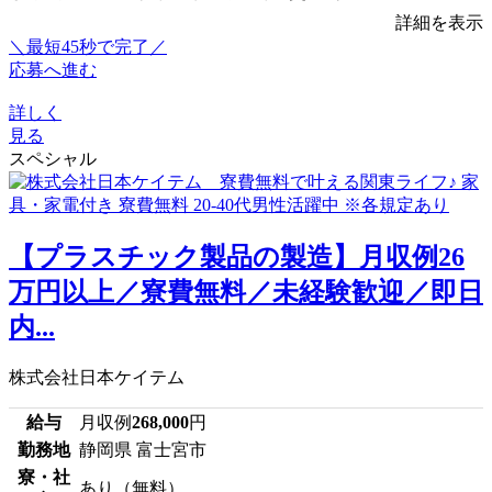
詳細を表示
＼最短45秒で完了／
応募へ進む
詳しく
見る
スペシャル
【プラスチック製品の製造】月収例26
万円以上／寮費無料／未経験歓迎／即日
内...
株式会社日本ケイテム
給与
月収例
268,000
円
勤務地
静岡県 富士宮市
寮・社
あり（無料）