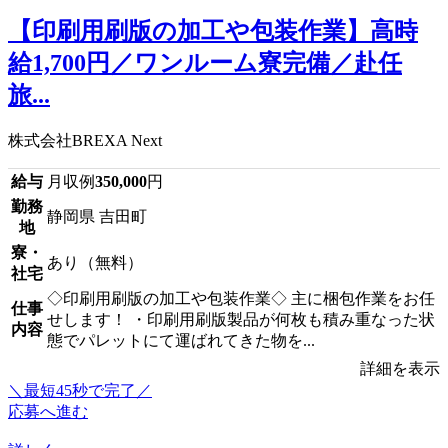
【印刷用刷版の加工や包装作業】高時
給1,700円／ワンルーム寮完備／赴任
旅...
株式会社BREXA Next
給与
月収例
350,000
円
勤務
静岡県 吉田町
地
寮・
あり（無料）
社宅
◇印刷用刷版の加工や包装作業◇ 主に梱包作業をお任
仕事
せします！ ・印刷用刷版製品が何枚も積み重なった状
内容
態でパレットにて運ばれてきた物を...
詳細を表示
＼最短45秒で完了／
応募へ進む