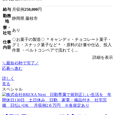
給与
月収例
250,000
円
勤務
静岡県 藤枝市
地
寮・
あり
社宅
◇お菓子の製造◇ ＊キャンディ・チョコレート菓子・
仕事
グミ・スナック菓子など＊ ・原料の計量や仕込、投入
内容
作業 ・ベルトコンベアで流れてく...
詳細を表示
＼最短45秒で完了／
応募へ進む
詳しく
見る
スペシャル