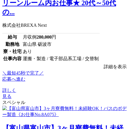
リーンルーム内お仕事★ 20代～50代
の...
株式会社BREXA Next
給与
月収例
280,000
円
勤務地
富山県 砺波市
寮・社宅
あり
仕事内容
運搬・製造 / 電子部品系工場 / 交替制
詳細を表示
＼最短45秒で完了／
応募へ進む
詳しく
見る
スペシャル
【富山県富山市】3ヶ月寮費無料！未経