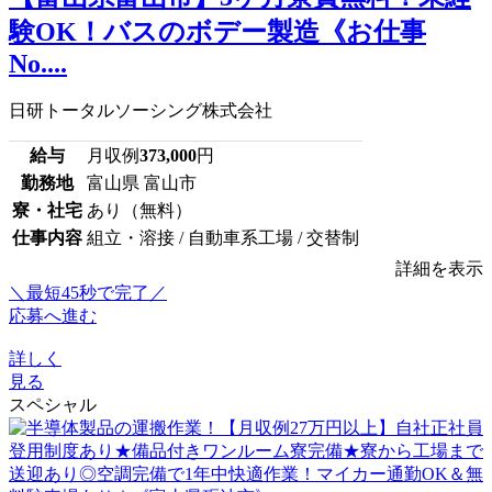
験OK！バスのボデー製造《お仕事
No....
日研トータルソーシング株式会社
給与
月収例
373,000
円
勤務地
富山県 富山市
寮・社宅
あり（無料）
仕事内容
組立・溶接 / 自動車系工場 / 交替制
詳細を表示
＼最短45秒で完了／
応募へ進む
詳しく
見る
スペシャル