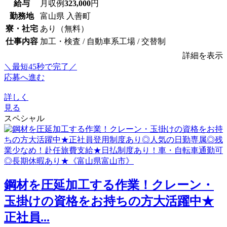
給与
月収例
323,000
円
勤務地
富山県 入善町
寮・社宅
あり（無料）
仕事内容
加工・検査 / 自動車系工場 / 交替制
詳細を表示
＼最短45秒で完了／
応募へ進む
詳しく
見る
スペシャル
鋼材を圧延加工する作業！クレーン・
玉掛けの資格をお持ちの方大活躍中★
正社員...