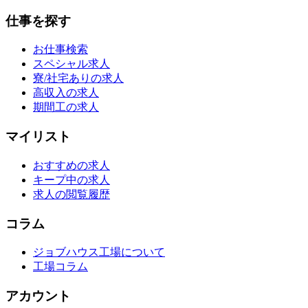
仕事を探す
お仕事検索
スペシャル求人
寮/社宅ありの求人
高収入の求人
期間工の求人
マイリスト
おすすめの求人
キープ中の求人
求人の閲覧履歴
コラム
ジョブハウス工場について
工場コラム
アカウント