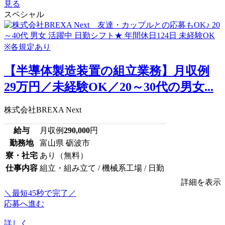
見る
スペシャル
【半導体製造装置の組立業務】月収例
29万円／未経験OK／20～30代の男女...
株式会社BREXA Next
給与
月収例
290,000
円
勤務地
富山県 砺波市
寮・社宅
あり（無料）
仕事内容
組立・組み立て / 機械系工場 / 日勤
詳細を表示
＼最短45秒で完了／
応募へ進む
詳しく