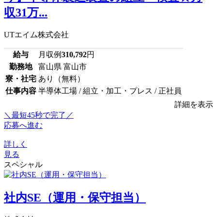
収31万...
UTエイム株式会社
給与
月収例
310,792
円
勤務地
富山県 富山市
寮・社宅
あり（無料）
仕事内容
半導体工場 / 組立・加工・プレス / 正社員
詳細を表示
＼最短45秒で完了／
応募へ進む
詳しく
見る
スペシャル
社内SE（運用・保守担当）