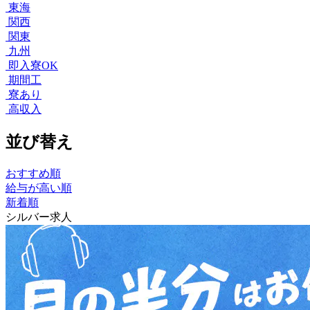
東海
関西
関東
九州
即入寮OK
期間工
寮あり
高収入
並び替え
おすすめ順
給与が高い順
新着順
シルバー求人