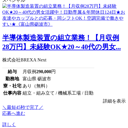
スペシャル
半導体製造装置の組立業務！【月収例
28万円】未経験OK★20～40代の男女...
株式会社BREXA Next
給与
月収例
290,000
円
勤務地
富山県 砺波市
寮・社宅
あり（無料）
仕事内容
組立・組み立て / 機械系工場 / 日勤
詳細を表示
＼最短45秒で完了／
応募へ進む
詳しく