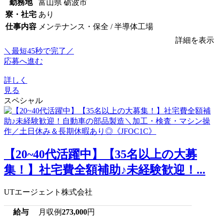
勤務地
富山県 砺波市
寮・社宅
あり
仕事内容
メンテナンス・保全 / 半導体工場
詳細を表示
＼最短45秒で完了／
応募へ進む
詳しく
見る
スペシャル
【20~40代活躍中】【35名以上の大募
集！】社宅費全額補助♪未経験歓迎！...
UTエージェント株式会社
給与
月収例
273,000
円