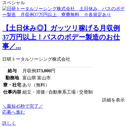
スペシャル
【土日休み◎】ガッツリ稼げる月収例
37万円以上！バスのボデー製造のお仕
事／...
日研トータルソーシング株式会社
給与
月収例
373,000
円
勤務地
富山県 富山市
寮・社宅
あり（無料）
仕事内容
組立・溶接 / 自動車系工場 / 交替制
詳細を表示
＼最短45秒で完了／
応募へ進む
詳しく