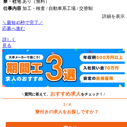
寮・社宅
あり（無料）
仕事内容
加工・検査 / 自動車系工場 / 交替制
詳細を表示
＼最短45秒で完了／
応募へ進む
詳しく
見る
おすすめ求人
\ 質問に答えて、
をチェック！ /
1 / 4
寮付きの求人をお探しですか？