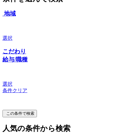
地域
選択
こだわり
給与/職種
選択
条件クリア
この条件で検索
人気の条件から検索