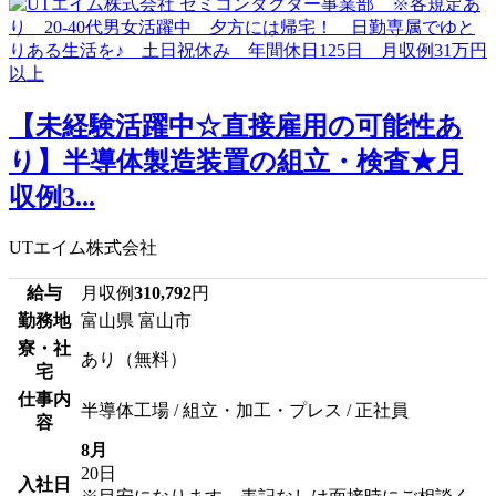
【未経験活躍中☆直接雇用の可能性あ
り】半導体製造装置の組立・検査★月
収例3...
UTエイム株式会社
給与
月収例
310,792
円
勤務地
富山県 富山市
寮・社
あり（無料）
宅
仕事内
半導体工場 / 組立・加工・プレス / 正社員
容
8月
20日
入社日