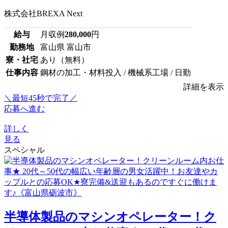
株式会社BREXA Next
給与
月収例
280,000
円
勤務地
富山県 富山市
寮・社宅
あり（無料）
仕事内容
鋼材の加工・材料投入 / 機械系工場 / 日勤
詳細を表示
＼最短45秒で完了／
応募へ進む
詳しく
見る
スペシャル
半導体製品のマシンオペレーター！ク