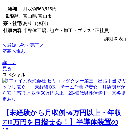
給与
月収例
563,525
円
勤務地
富山県 富山市
寮・社宅
あり（無料）
仕事内容
半導体工場 / 組立・加工・プレス / 正社員
詳細を表示
＼最短45秒で完了／
応募へ進む
詳しく
見る
スペシャル
【未経験から月収例56万円以上・年収
730万円を目指せる！】半導体装置の