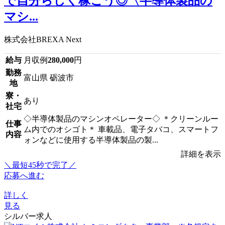
で自分らしく稼ごう◎〈半導体製品の
マシ...
株式会社BREXA Next
給与
月収例
280,000
円
勤務
富山県 砺波市
地
寮・
あり
社宅
◇半導体製品のマシンオペレーター◇ ＊クリーンルー
仕事
ム内でのオシゴト＊ 車載品、電子タバコ、スマートフ
内容
ォンなどに使用する半導体製品の製...
詳細を表示
＼最短45秒で完了／
応募へ進む
詳しく
見る
シルバー求人