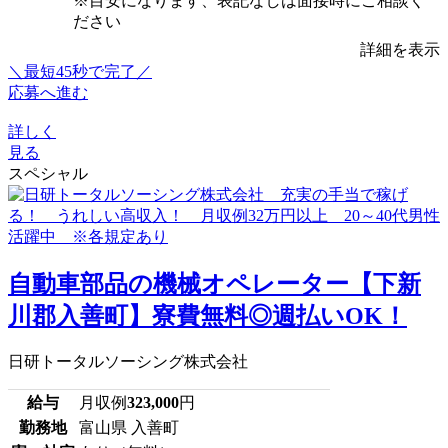
※目安になります、表記なしは面接時にご相談く
ださい
詳細を表示
＼最短45秒で完了／
応募へ進む
詳しく
見る
スペシャル
自動車部品の機械オペレーター【下新
川郡入善町】寮費無料◎週払いOK！
日研トータルソーシング株式会社
給与
月収例
323,000
円
勤務地
富山県 入善町