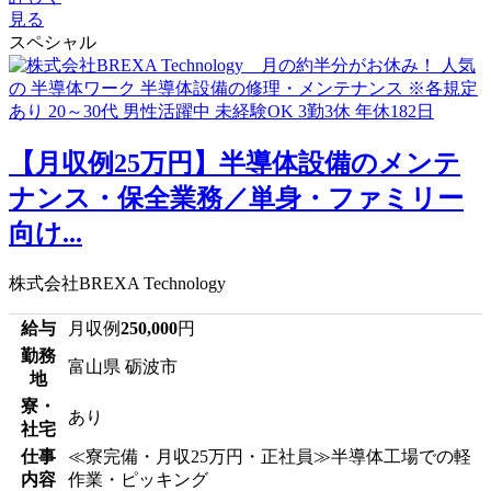
見る
スペシャル
【月収例25万円】半導体設備のメンテ
ナンス・保全業務／単身・ファミリー
向け...
株式会社BREXA Technology
給与
月収例
250,000
円
勤務
富山県 砺波市
地
寮・
あり
社宅
仕事
≪寮完備・月収25万円・正社員≫半導体工場での軽
内容
作業・ピッキング