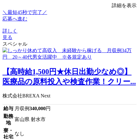
詳細を表示
＼最短45秒で完了／
応募へ進む
詳しく
見る
スペシャル
【高時給1,500円★休日出勤少なめ◎】
医療品の原料投入や検査作業！クリー...
株式会社BREXA Next
給与
月収例
340,000
円
勤務
富山県 射水市
地
寮・
なし
社宅