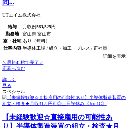
問...
UTエイム株式会社
給与
月収例
563,525
円
勤務地
富山県 富山市
寮・社宅
あり（無料）
仕事内容
半導体工場 / 組立・加工・プレス / 正社員
詳細を表示
＼最短45秒で完了／
応募へ進む
詳しく
見る
スペシャル
【未経験歓迎☆直接雇用の可能性あ
り】半導体製造装置の組立・検査★月