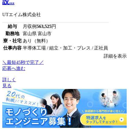
設...
UTエイム株式会社
給与
月収例
563,525
円
勤務地
富山県 富山市
寮・社宅
あり（無料）
仕事内容
半導体工場 / 組立・加工・プレス / 正社員
詳細を表示
＼最短45秒で完了／
応募へ進む
詳しく
見る