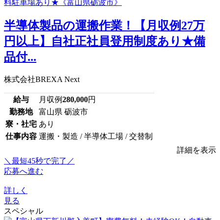
半導体製品の運搬作業！【月収例27万
円以上】自社正社員登用制度あり★備
品付...
株式会社BREXA Next
給与
月収例
280,000
円
勤務地
富山県 砺波市
寮・社宅
あり
仕事内容
運搬・製造 / 半導体工場 / 交替制
詳細を表示
＼最短45秒で完了／
応募へ進む
詳しく
見る
スペシャル