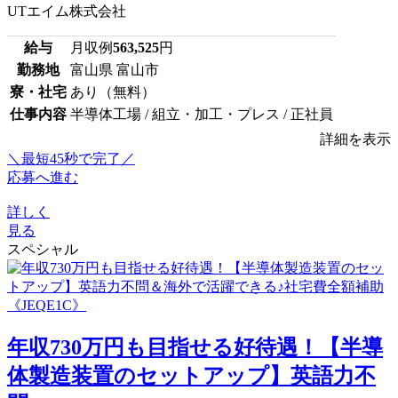
UTエイム株式会社
給与
月収例
563,525
円
勤務地
富山県 富山市
寮・社宅
あり（無料）
仕事内容
半導体工場 / 組立・加工・プレス / 正社員
詳細を表示
＼最短45秒で完了／
応募へ進む
詳しく
見る
スペシャル
年収730万円も目指せる好待遇！【半導
体製造装置のセットアップ】英語力不