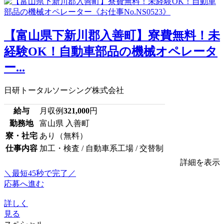
【富山県下新川郡入善町】寮費無料！未
経験OK！自動車部品の機械オペレータ
ー...
日研トータルソーシング株式会社
給与
月収例
321,000
円
勤務地
富山県 入善町
寮・社宅
あり（無料）
仕事内容
加工・検査 / 自動車系工場 / 交替制
詳細を表示
＼最短45秒で完了／
応募へ進む
詳しく
見る