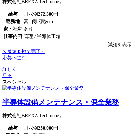
株式会社BREXA Technology
給与
月収例
272,300
円
勤務地
富山県 砺波市
寮・社宅
あり
仕事内容
管理 / 半導体工場
詳細を表示
＼最短45秒で完了／
応募へ進む
詳しく
見る
スペシャル
半導体設備メンテナンス・保全業務
株式会社BREXA Technology
給与
月収例
250,000
円