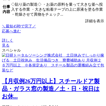
◇貼り薬の製造◇ ・お薬の原料を量って大きな釜へ投
仕事
入する作業 ・大きな粘着テープの上に原液を塗る作業
内容
・乾燥させて異物をチェック...
詳細を表示
＼最短45秒で完了／
応募へ進む
詳しく
見る
スペシャル
【月収例26万円以上】スチールドア製
品・ガラス窓の製造／土・日・祝日は
お休...