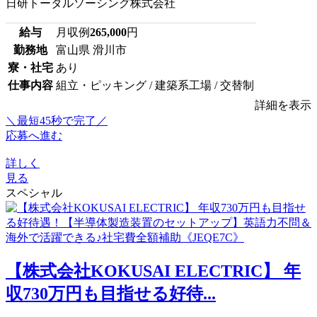
日研トータルソーシング株式会社
給与
月収例
265,000
円
勤務地
富山県 滑川市
寮・社宅
あり
仕事内容
組立・ピッキング / 建築系工場 / 交替制
詳細を表示
＼最短45秒で完了／
応募へ進む
詳しく
見る
スペシャル
【株式会社KOKUSAI ELECTRIC】 年
収730万円も目指せる好待...