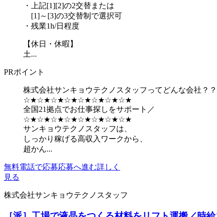
・上記[1][2]の2交替または
[1]～[3]の3交替制で選択可
・残業1h/日程度
【休日・休暇】
土...
PRポイント
株式会社サンキョウテクノスタッフってどんな会社？？
☆★☆★☆★☆★☆★☆★☆★☆★
全国21拠点でお仕事探しをサポート／
☆★☆★☆★☆★☆★☆★☆★☆★
サンキョウテクノスタッフは、
しっかり稼げる高収入ワークから、
超かん...
無料電話で応募
応募へ進む
詳しく
見る
株式会社サンキョウテクノスタッフ
［派］工場で液晶をつくる材料をリフト運搬／時給1