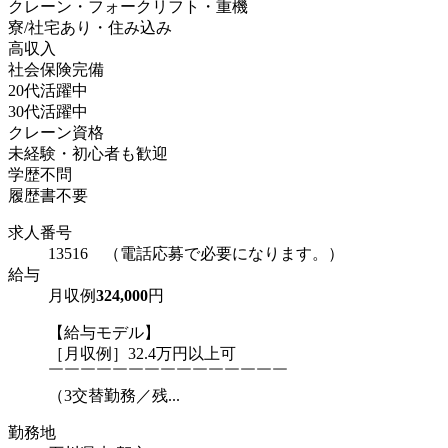
クレーン・フォークリフト・重機
寮/社宅あり・住み込み
高収入
社会保険完備
20代活躍中
30代活躍中
クレーン資格
未経験・初心者も歓迎
学歴不問
履歴書不要
求人番号
13516 （電話応募で必要になります。）
給与
月収例
324,000
円
【給与モデル】
［月収例］32.4万円以上可
￣￣￣￣￣￣￣￣￣￣￣￣￣￣￣
（3交替勤務／残...
勤務地