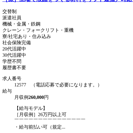
交替制
派遣社員
機械・金属・鉄鋼
クレーン・フォークリフト・重機
寮/社宅あり・住み込み
社会保険完備
20代活躍中
30代活躍中
学歴不問
履歴書不要
求人番号
12577 （電話応募で必要になります。）
給与
月収例
260,000
円
【給与モデル】
［月収例］26万円以上可
￣￣￣￣￣￣￣￣￣￣￣￣￣￣￣
・給与前払い可（規定...