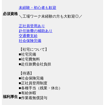
未経験・初心者も歓迎
必須資格
＼工場ワーク未経験の方も大歓迎◎／
正社員登用あり
赴任旅費の補助あり
交通費支給
社会保険完備
【社宅について】
■社宅完備
■社宅費無料
■赴任旅費会社負担
【待遇】
■社会保険完備
■正社員登用制度
■各種手当（残業・休出）
■有給休暇
福利厚生
■作業着無償貸与