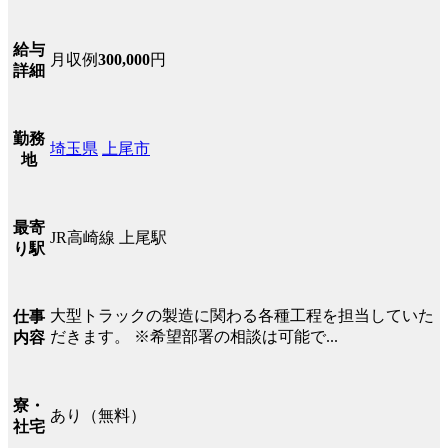
給与
月収例
300,000
円
詳細
勤務
埼玉県
上尾市
地
最寄
JR高崎線 上尾駅
り駅
大型トラックの製造に関わる各種工程を担当していた
仕事
だきます。 ※希望部署の相談は可能で...
内容
寮・
あり（無料）
社宅