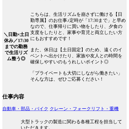
こちらは、生活リズムを崩さずに働ける【日
勤専属】のお仕事♪定時が「17:30まで」と早め
なので、仕事帰りに買い物をしたり、夕食の
支度をしたりと、家事や育児と両立したい方
＼日勤×土日
にもおすすめです！
休み／17:30
までの勤務
また、休日は【土日固定】のため、遠くのイ
で生活リズ
ベントへ出かけたり、家族や友人との時間を
ム整う◎
確保しやすいのもうれしいポイント◎
「プライベートも大切にしながら働きたい」
そんな方は、ぜひご応募ください！
仕事内容
自動車・部品・バイク
クレーン・フォークリフト・重機
大型トラックの製造に関わる各種工程を担当して
いただきます。