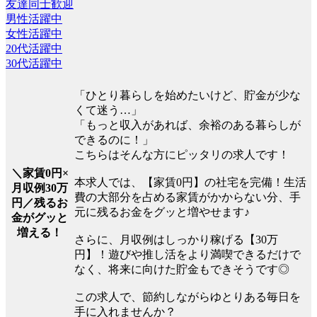
友達同士歓迎
男性活躍中
女性活躍中
20代活躍中
30代活躍中
「ひとり暮らしを始めたいけど、貯金が少な
くて迷う…」
「もっと収入があれば、余裕のある暮らしが
できるのに！」
こちらはそんな方にピッタリの求人です！
＼家賃0円×
本求人では、【家賃0円】の社宅を完備！生活
月収例30万
費の大部分を占める家賃がかからない分、手
円／残るお
元に残るお金をグッと増やせます♪
金がグッと
増える！
さらに、月収例はしっかり稼げる【30万
円】！遊びや推し活をより満喫できるだけで
なく、将来に向けた貯金もできそうです◎
この求人で、節約しながらゆとりある毎日を
手に入れませんか？