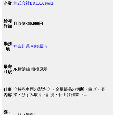
株式会社BREXA Next
企業
給与
月収例
360,000
円
詳細
勤務
神奈川県
相模原市
地
最寄
JR横浜線 相模原駅
り駅
◇特殊車両の製造◇ ・金属部品の切断・曲げ・溶
仕事
接・ひずみ取り・計測・仕上げ作業 ・...
内容
寮・
あり（無料）