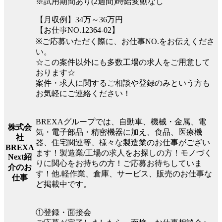
※試用期間あり(2週間)時給変動なし
【月収例】34万～36万円
【お仕事NO.12364-02】
※ご応募いただく際に、お仕事NO.をお伝えくださ
い。
☆この案件以外にも多数工場の求人をご用意して
おります☆
案件・求人に関するご相談や登録のみという方も
お気軽にご連絡ください！
BREXAグループでは、自動車、機械・金属、電
株式会
気・電子部品・精密機器に加え、食品、医療機
社
器、住宅関連等、様々な製造業のお仕事がござい
BREXA
ます！製造業/工場の求人をお探しの方！モノづく
Next紹
りに関心をお持ちの方！ご応募お待ちしていま
介のお
す！他.軽作業、倉庫、サービス、販売のお仕事な
仕事
ど掲載中です。
①登録・面接会