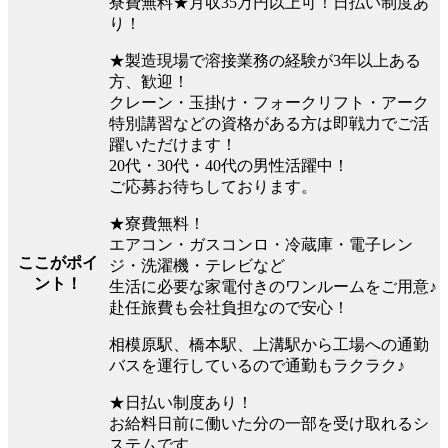
寮費無料★月収35万円以上可！日払い制度あ
り！
★製造現場で溶接業務の経験が3年以上ある
方、歓迎！
クレーン・玉掛け・フォークリフト・アーク
特別講習などの資格がある方は即戦力でご活
躍いただけます！
20代・30代・40代の男性活躍中！
ご応募お待ちしております。
★寮費無料！
エアコン・ガスコンロ・冷蔵庫・電子レン
ここがポイ
ジ・洗濯機・テレビなど
ント！
生活に必要な家電付きのワンルームをご用意♪
赴任旅費も会社負担なので安心！
相模原駅、橋本駅、上溝駅から工場への通勤
バスを運行しているので通勤もラクラク♪
★日払い制度あり！
お給料日前に働いた分の一部を受け取れるシ
ステムです。