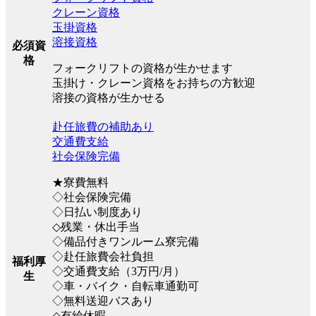
クレーン資格
玉掛資格
溶接資格
必須資
格
フォークリフトの資格が生かせます
玉掛け・クレーン資格をお持ちの方歓迎
溶接の資格が生かせる
赴任旅費の補助あり
交通費支給
社会保険完備
★寮費無料
◇社会保険完備
◇日払い制度あり
◇残業・休出手当
◇備品付きワンルーム寮完備
◇赴任旅費会社負担
福利厚
◇交通費支給（3万円/月）
生
◇車・バイク・自転車通勤可
◇無料送迎バスあり
◇有給休暇