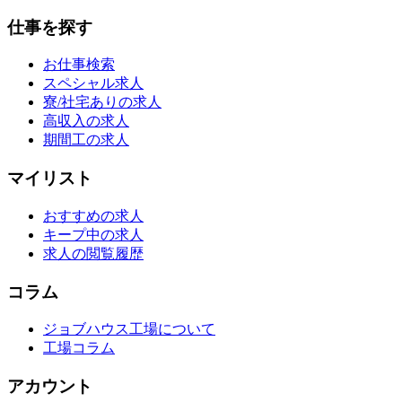
仕事を探す
お仕事検索
スペシャル求人
寮/社宅ありの求人
高収入の求人
期間工の求人
マイリスト
おすすめの求人
キープ中の求人
求人の閲覧履歴
コラム
ジョブハウス工場について
工場コラム
アカウント