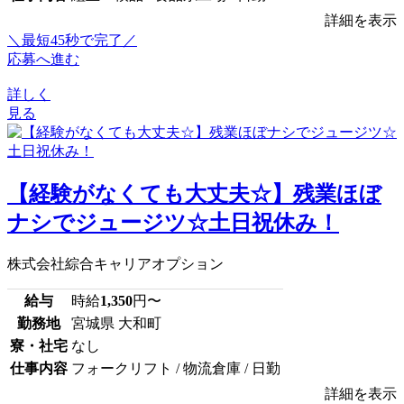
詳細を表示
＼最短45秒で完了／
応募へ進む
詳しく
見る
【経験がなくても大丈夫☆】残業ほぼ
ナシでジュージツ☆土日祝休み！
株式会社綜合キャリアオプション
給与
時給
1,350
円〜
勤務地
宮城県 大和町
寮・社宅
なし
仕事内容
フォークリフト / 物流倉庫 / 日勤
詳細を表示