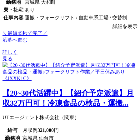
勤務地
宮城県 大和町
寮・社宅
あり
仕事内容
運搬・フォークリフト / 自動車系工場 / 交替制
詳細を表示
＼最短45秒で完了／
応募へ進む
詳しく
見る
【20~30代活躍中】【紹介予定派遣】月
収32万円可！冷凍食品の検品・運搬...
UTエージェント株式会社（関東）
給与
月収例
321,000
円
勤務地
宮城県 仙台市