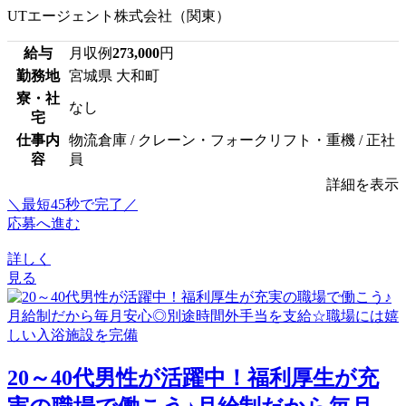
UTエージェント株式会社（関東）
給与
月収例
273,000
円
勤務地
宮城県 大和町
寮・社
なし
宅
仕事内
物流倉庫 / クレーン・フォークリフト・重機 / 正社
容
員
詳細を表示
＼最短45秒で完了／
応募へ進む
詳しく
見る
20～40代男性が活躍中！福利厚生が充