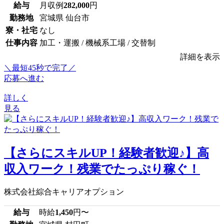
給与
月収例
282,000
円
勤務地
宮城県 仙台市
寮・社宅
なし
仕事内容
加工・運搬 / 機械系工場 / 交替制
詳細を表示
＼最短45秒で完了／
応募へ進む
詳しく
見る
【さらにスキルUP！経験者歓迎♪】高
収入ワーク！残業でたっぷり稼ぐ！
株式会社綜合キャリアオプション
給与
時給
1,450
円〜