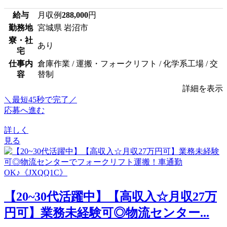
給与
月収例
288,000
円
勤務地
宮城県 岩沼市
寮・社
あり
宅
仕事内
倉庫作業 / 運搬・フォークリフト / 化学系工場 / 交
容
替制
詳細を表示
＼最短45秒で完了／
応募へ進む
詳しく
見る
【20~30代活躍中】【高収入☆月収27万
円可】業務未経験可◎物流センター...