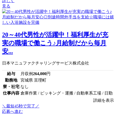
詳しく
見る
20～40代男性が活躍中！福利厚生が充
実の職場で働こう♪月給制だから毎月
安...
日本マニュファクチャリングサービス株式会社
給与
月収例
264,000
円
勤務地
宮城県 亘理町
寮・社宅
なし
仕事内容
倉庫作業 / ピッキング・運搬 / 自動車系工場 / 日勤
詳細を表示
＼最短45秒で完了／
応募へ進む