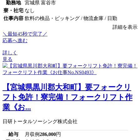
勤務地
宮城県 富谷市
寮・社宅
なし
仕事内容
飲料の検品・ピッキング / 物流倉庫 / 日勤
詳細を表示
＼最短45秒で完了／
応募へ進む
詳しく
見る
【宮城県黒川郡大和町】要フォークリ
フト免許！寮完備！フォークリフト作
業《お...
日研トータルソーシング株式会社
給与
月収例
286,000
円