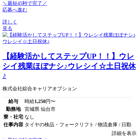
＼最短45秒で完了／
応募へ進む
詳しく
見る
【経験活かしてステップUP！！】ウレ
シイ残業ほぼナシ♪ウレシイ☆土日祝休
♪
株式会社綜合キャリアオプション
給与
時給
1,250
円〜
勤務地
宮城県 仙台市
寮・社宅
なし
仕事内容
タイヤの検品・フォークリフト / 物流倉庫 / 日勤
詳細を表示