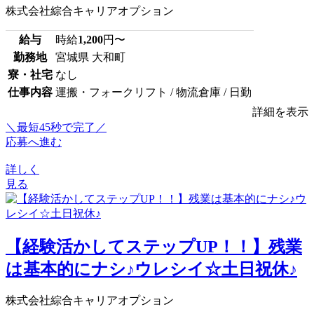
株式会社綜合キャリアオプション
給与
時給
1,200
円〜
勤務地
宮城県 大和町
寮・社宅
なし
仕事内容
運搬・フォークリフト / 物流倉庫 / 日勤
詳細を表示
＼最短45秒で完了／
応募へ進む
詳しく
見る
【経験活かしてステップUP！！】残業
は基本的にナシ♪ウレシイ☆土日祝休♪
株式会社綜合キャリアオプション