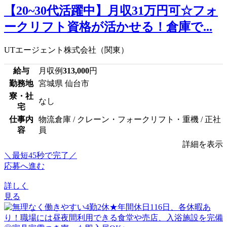
【20~30代活躍中】月収31万円可☆フォ
ークリフト資格が活かせる！倉庫で...
UTエージェント株式会社（関東）
給与
月収例
313,000
円
勤務地
宮城県 仙台市
寮・社
なし
宅
仕事内
物流倉庫 / クレーン・フォークリフト・重機 / 正社
容
員
詳細を表示
＼最短45秒で完了／
応募へ進む
詳しく
見る