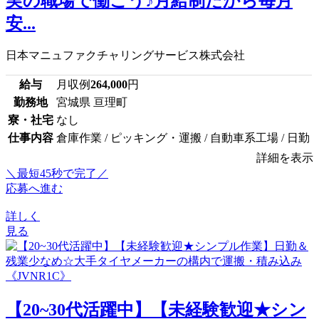
実の職場で働こう♪月給制だから毎月
安...
日本マニュファクチャリングサービス株式会社
給与
月収例
264,000
円
勤務地
宮城県 亘理町
寮・社宅
なし
仕事内容
倉庫作業 / ピッキング・運搬 / 自動車系工場 / 日勤
詳細を表示
＼最短45秒で完了／
応募へ進む
詳しく
見る
【20~30代活躍中】【未経験歓迎★シン