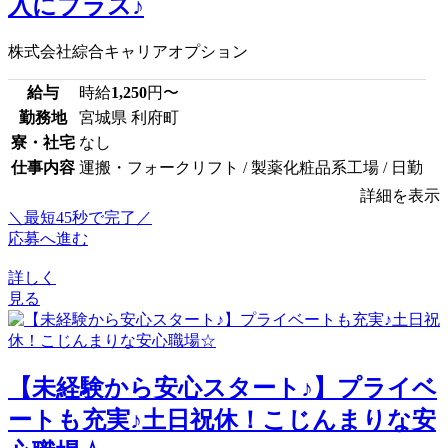
入にプラス♪
株式会社綜合キャリアオプション
給与
時給
1,250
円〜
勤務地
宮城県 利府町
寮・社宅
なし
仕事内容
運搬・フォークリフト / 製薬化粧品系工場 / 日勤
詳細を表示
＼最短45秒で完了／
応募へ進む
詳しく
見る
【未経験から安心スタート♪】プライベ
ートも充実♪土日祝休！こじんまりな安