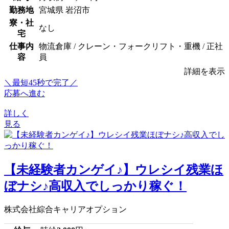
勤務地
宮城県 岩沼市
寮・社
なし
宅
仕事内
物流倉庫 / クレーン・フォークリフト・重機 / 正社
容
員
詳細を表示
＼最短45秒で完了／
応募へ進む
詳しく
見る
【未経験者カンゲイ♪】ウレシイ残業ほ
ぼナシ♪高収入でしっかり稼ぐ！
株式会社綜合キャリアオプション