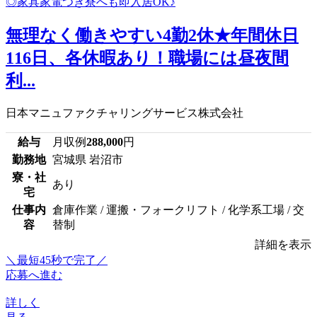
無理なく働きやすい4勤2休★年間休日
116日、各休暇あり！職場には昼夜間
利...
日本マニュファクチャリングサービス株式会社
給与
月収例
288,000
円
勤務地
宮城県 岩沼市
寮・社
あり
宅
仕事内
倉庫作業 / 運搬・フォークリフト / 化学系工場 / 交
容
替制
詳細を表示
＼最短45秒で完了／
応募へ進む
詳しく