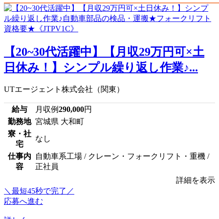
【20~30代活躍中】【月収29万円可×土
日休み！】シンプル繰り返し作業♪...
UTエージェント株式会社（関東）
給与
月収例
290,000
円
勤務地
宮城県 大和町
寮・社
なし
宅
仕事内
自動車系工場 / クレーン・フォークリフト・重機 /
容
正社員
詳細を表示
＼最短45秒で完了／
応募へ進む