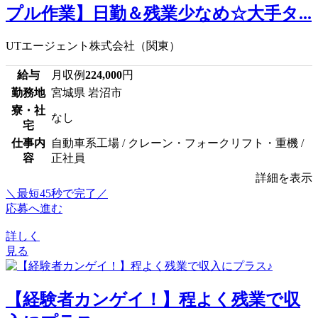
プル作業】日勤＆残業少なめ☆大手タ...
UTエージェント株式会社（関東）
給与
月収例
224,000
円
勤務地
宮城県 岩沼市
寮・社
なし
宅
仕事内
自動車系工場 / クレーン・フォークリフト・重機 /
容
正社員
詳細を表示
＼最短45秒で完了／
応募へ進む
詳しく
見る
【経験者カンゲイ！】程よく残業で収