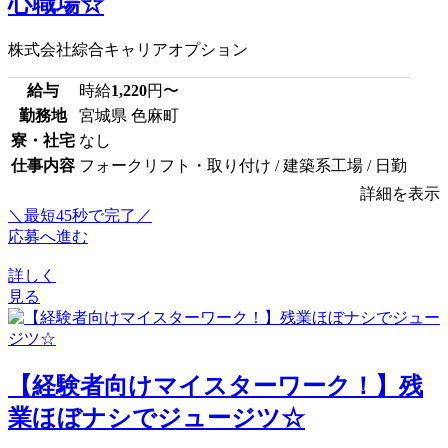
心職場☆
株式会社綜合キャリアオプション
給与
時給
1,220
円〜
勤務地
宮城県 色麻町
寮・社宅
なし
仕事内容
フォークリフト・取り付け / 建築系工場 / 日勤
詳細を表示
＼最短45秒で完了／
応募へ進む
詳しく
見る
【経験者向けマイスターワーク！】残
業ほぼナシでジュージツ☆