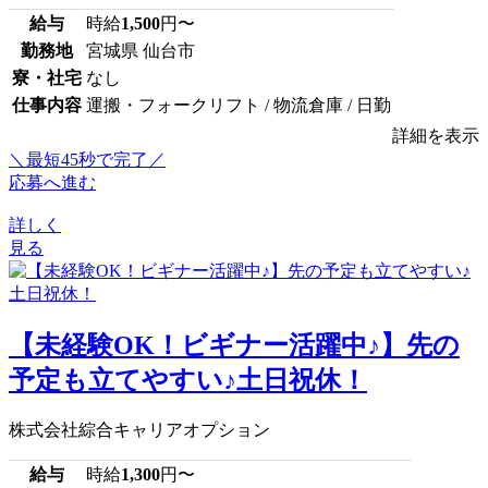
給与
時給
1,500
円〜
勤務地
宮城県 仙台市
寮・社宅
なし
仕事内容
運搬・フォークリフト / 物流倉庫 / 日勤
詳細を表示
＼最短45秒で完了／
応募へ進む
詳しく
見る
【未経験OK！ビギナー活躍中♪】先の
予定も立てやすい♪土日祝休！
株式会社綜合キャリアオプション
給与
時給
1,300
円〜