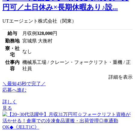
円可／土日休み×長期休暇あり♪設...
UTエージェント株式会社（関東）
給与
月収例
328,000
円
勤務地
宮城県 大衡村
寮・社
なし
宅
仕事内
機械系工場 / クレーン・フォークリフト・重機 / 正
容
社員
詳細を表示
＼最短45秒で完了／
応募へ進む
詳しく
見る