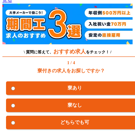
見る
おすすめ求人
\ 質問に答えて、
をチェック！ /
1 / 4
寮付きの求人をお探しですか？
寮あり
寮なし
どちらでも可