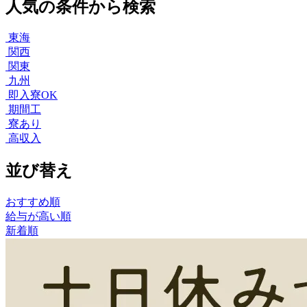
人気の条件から検索
東海
関西
関東
九州
即入寮OK
期間工
寮あり
高収入
並び替え
おすすめ順
給与が高い順
新着順