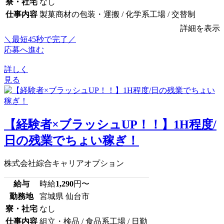
寮・社宅
なし
仕事内容
製菓商材の包装・運搬 / 化学系工場 / 交替制
詳細を表示
＼最短45秒で完了／
応募へ進む
詳しく
見る
【経験者×ブラッシュUP！！】1H程度/
日の残業でちょい稼ぎ！
株式会社綜合キャリアオプション
給与
時給
1,290
円〜
勤務地
宮城県 仙台市
寮・社宅
なし
仕事内容
組立・検品 / 食品系工場 / 日勤