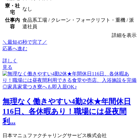
寮・社
なし
宅
仕事内
食品系工場 / クレーン・フォークリフト・重機 / 派
容
遣社員
詳細を表示
＼最短45秒で完了／
応募へ進む
詳しく
見る
無理なく働きやすい4勤2休★年間休日
116日、各休暇あり！職場には昼夜間
利...
日本マニュファクチャリングサービス株式会社