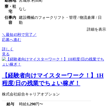
勤務地
宮城県 村田町
寮・社
なし
宅
仕事内
建設機械のフォークリフト・管理 / 物流倉庫 / 日
容
勤
詳細を表示
＼最短45秒で完了／
応募へ進む
詳しく
見る
【経験者向けマイスターワーク！】1H
程度/日の残業でちょい稼ぎ！
株式会社綜合キャリアオプション
給与
時給
1,290
円〜