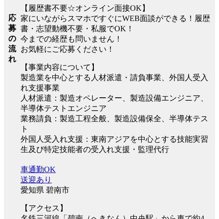
【履歴書不要☆オンライン面接OK】
応
家にいながらスマホですぐにWEB面談ができる！履歴
募
書・志望動機不要・私服でOK！
の
今までの経歴も問いません！
流
お気軽にご応募ください！
れ
【事業内容について】
製造業を中心とする人材派遣・請負事業、外国人受入
れ支援事業
人材派遣：製造オペレーター、製造設備エンジニア、
半導体テストエンジニア
業務請負：製造工程全般、製造設備保全、半導体テス
ト
外国人受入れ支援：東南アジアを中心とする技能実習
生及び特定技能者の受入れ支援・監理代行
車通勤OK
送迎あり
愛知県 碧南市
【アクセス】
名鉄三河線「碧南（へきなん）中央駅」から車で約4