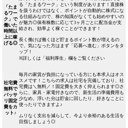
る「たまるワーク」という制度があります！直接株
「たま
を扱うわけではなく、ポイントが自動的に株式にな
るワー
る仕組みなので、株の知識がなくても始めやすいの
ク」で
が魅力◎保有株数に応じて3ヶ月ごとに配当金が支
働いた
給され、効率よく稼ぐことができます！
時間以
上に稼
長く働けば働くほど貯まるポイント数が増えるの
げる◎
で、気になった方はまず「応募へ進む」ボタンをタ
ップ！
※詳しくは「福利厚生」欄をご覧ください
毎月の家賃が負担になっている方にも本求人はオス
スメです！こちらの求人は社宅を完備しており、社
社宅費
宅費は＼無料／！固定費を大きく抑えられます◎さ
無料で
らに、家具・家電付きなので、新生活の準備費用も
バッサ
少なめ。浮いた分は貯金に回したり、好きなことに
リ固定
使ったりできますよ♪
費をカ
ット♪
ムリなく支出を減らして、今より余裕のある生活を
目指しましょう◎