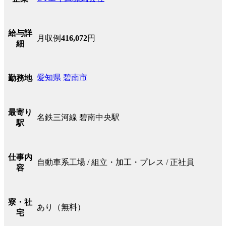
給与詳
月収例
416,072
円
細
愛知県
碧南市
勤務地
最寄り
名鉄三河線 碧南中央駅
駅
仕事内
自動車系工場 / 組立・加工・プレス / 正社員
容
寮・社
あり（無料）
宅