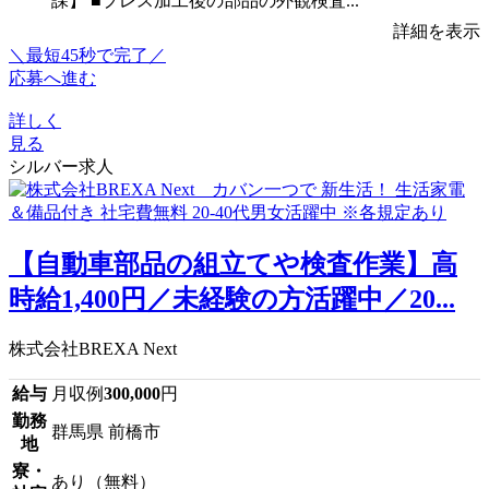
課】 ■プレス加工後の部品の外観検査...
詳細を表示
＼最短45秒で完了／
応募へ進む
詳しく
見る
シルバー求人
【自動車部品の組立てや検査作業】高
時給1,400円／未経験の方活躍中／20...
株式会社BREXA Next
給与
月収例
300,000
円
勤務
群馬県 前橋市
地
寮・
あり（無料）