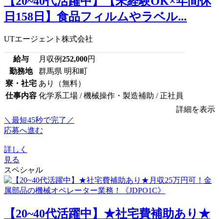
【20~40代活躍中】【未経験OK×年間休
日158日】食品フィルムやラベル...
UTエージェント株式会社
給与
月収例
252,000
円
勤務地
群馬県 明和町
寮・社宅
あり（無料）
仕事内容
化学系工場 / 機械操作・製造補助 / 正社員
詳細を表示
＼最短45秒で完了／
応募へ進む
詳しく
見る
スペシャル
【20~40代活躍中】★社宅費補助あり★