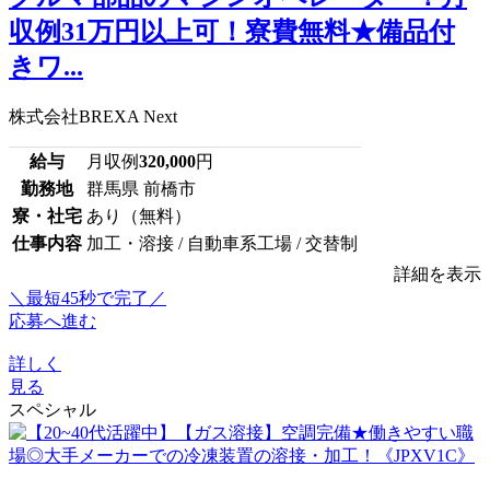
収例31万円以上可！寮費無料★備品付
きワ...
株式会社BREXA Next
給与
月収例
320,000
円
勤務地
群馬県 前橋市
寮・社宅
あり（無料）
仕事内容
加工・溶接 / 自動車系工場 / 交替制
詳細を表示
＼最短45秒で完了／
応募へ進む
詳しく
見る
スペシャル