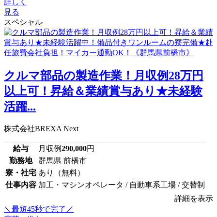
詳しく
見る
スペシャル
クルマ部品の製造作業！月収例28万円
以上可！昇給＆業績賞与あり★未経験
活躍...
株式会社BREXA Next
給与
月収例
290,000
円
勤務地
群馬県 前橋市
寮・社宅
あり（無料）
仕事内容
加工・マシンオペレータ / 自動車系工場 / 交替制
詳細を表示
＼最短45秒で完了／