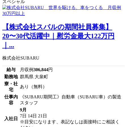
スペシャル
【株式会社スバルの期間社員募集】
20〜30代活躍中｜慰労金最大122万円
｜...
株式会社SUBARU
給与
月収例
306,844
円
勤務地
群馬県 大泉町
寮・社
あり（無料）
宅
仕事内
《SUBARU期間工》自動車（SUBARU車）の製造
容
スタッフ
9月
7日
14日
21日
入社日
※目安になります、表記なしは面接時にご相談く