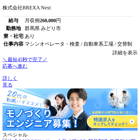
株式会社BREXA Next
給与
月収例
260,000
円
勤務地
群馬県 みどり市
寮・社宅
あり
仕事内容
マシンオペレータ・検査 / 自動車系工場 / 交替制
詳細を表示
＼最短45秒で完了／
応募へ進む
詳しく
見る
スペシャル