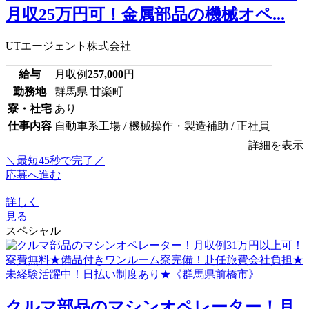
月収25万円可！金属部品の機械オペ...
UTエージェント株式会社
給与
月収例
257,000
円
勤務地
群馬県 甘楽町
寮・社宅
あり
仕事内容
自動車系工場 / 機械操作・製造補助 / 正社員
詳細を表示
＼最短45秒で完了／
応募へ進む
詳しく
見る
スペシャル
クルマ部品のマシンオペレーター！月