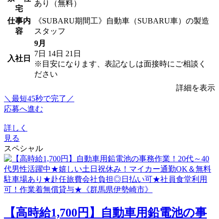
あり（無料）
宅
仕事内
《SUBARU期間工》自動車（SUBARU車）の製造
容
スタッフ
9月
7日
14日
21日
入社日
※目安になります、表記なしは面接時にご相談く
ださい
詳細を表示
＼最短45秒で完了／
応募へ進む
詳しく
見る
スペシャル
【高時給1,700円】自動車用鉛電池の事