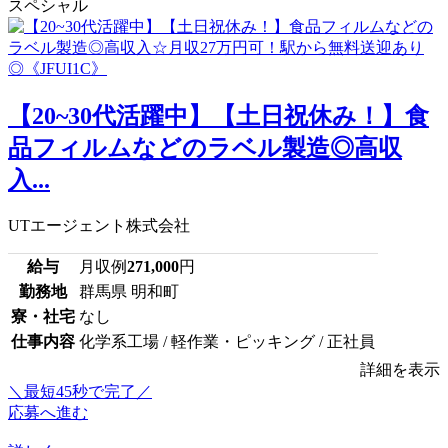
スペシャル
【20~30代活躍中】【土日祝休み！】食
品フィルムなどのラベル製造◎高収
入...
UTエージェント株式会社
給与
月収例
271,000
円
勤務地
群馬県 明和町
寮・社宅
なし
仕事内容
化学系工場 / 軽作業・ピッキング / 正社員
詳細を表示
＼最短45秒で完了／
応募へ進む