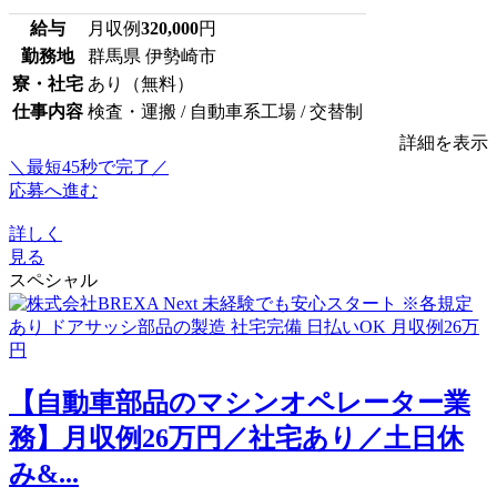
給与
月収例
320,000
円
勤務地
群馬県 伊勢崎市
寮・社宅
あり（無料）
仕事内容
検査・運搬 / 自動車系工場 / 交替制
詳細を表示
＼最短45秒で完了／
応募へ進む
詳しく
見る
スペシャル
【自動車部品のマシンオペレーター業
務】月収例26万円／社宅あり／土日休
み&...