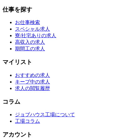
仕事を探す
お仕事検索
スペシャル求人
寮/社宅ありの求人
高収入の求人
期間工の求人
マイリスト
おすすめの求人
キープ中の求人
求人の閲覧履歴
コラム
ジョブハウス工場について
工場コラム
アカウント