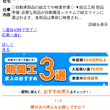
社宅
◇自動車部品の組立てや検査作業◇ ▼組立工程 部品
仕事
準備: 必要な部品が自動搬送システムで組立ラインに
内容
運ばれます。各部品は事前に検査され...
詳細を表示
＼最短45秒で完了／
応募へ進む
詳しく
見る
おすすめ求人
\ 質問に答えて、
をチェック！ /
1 / 4
寮付きの求人をお探しですか？