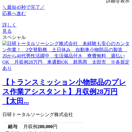
詳細を表示
＼最短45秒で完了／
応募へ進む
詳しく
見る
スペシャル
【トランスミッション小物部品のプレ
ス作業アシスタント】月収例28万円
【太田...
日研トータルソーシング株式会社
給与
月収例
280,000
円