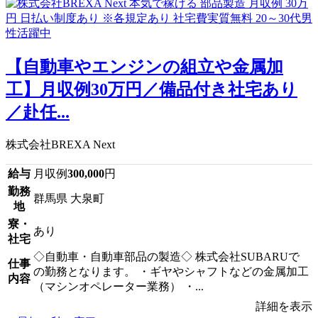
【自動車やエンジンの組立や金属加
工】月収例30万円／備品付き社宅あり
／赴任...
株式会社BREXA Next
給与
月収例
300,000
円
勤務
群馬県 大泉町
地
寮・
あり
社宅
◇自動車・自動車部品の製造◇ 株式会社SUBARUで
仕事
の勤務となります。 ・ギヤやシャフトなどの金属加工
内容
（マシンオペレーター業務） ・...
詳細を表示