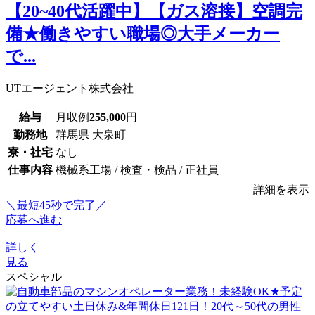
【20~40代活躍中】【ガス溶接】空調完
備★働きやすい職場◎大手メーカー
で...
UTエージェント株式会社
給与
月収例
255,000
円
勤務地
群馬県 大泉町
寮・社宅
なし
仕事内容
機械系工場 / 検査・検品 / 正社員
詳細を表示
＼最短45秒で完了／
応募へ進む
詳しく
見る
スペシャル