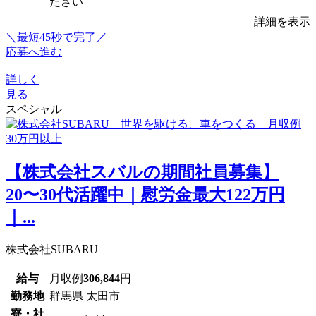
ださい
詳細を表示
＼最短45秒で完了／
応募へ進む
詳しく
見る
スペシャル
【株式会社スバルの期間社員募集】
20〜30代活躍中｜慰労金最大122万円
｜...
株式会社SUBARU
給与
月収例
306,844
円
勤務地
群馬県 太田市
寮・社