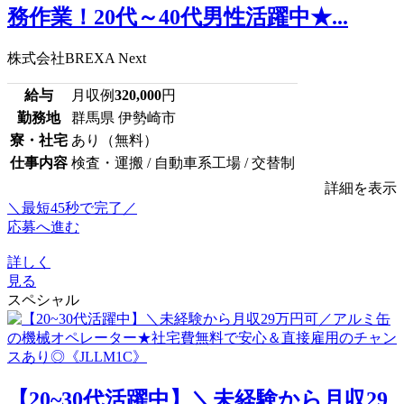
務作業！20代～40代男性活躍中★...
株式会社BREXA Next
給与
月収例
320,000
円
勤務地
群馬県 伊勢崎市
寮・社宅
あり（無料）
仕事内容
検査・運搬 / 自動車系工場 / 交替制
詳細を表示
＼最短45秒で完了／
応募へ進む
詳しく
見る
スペシャル
【20~30代活躍中】＼未経験から月収29