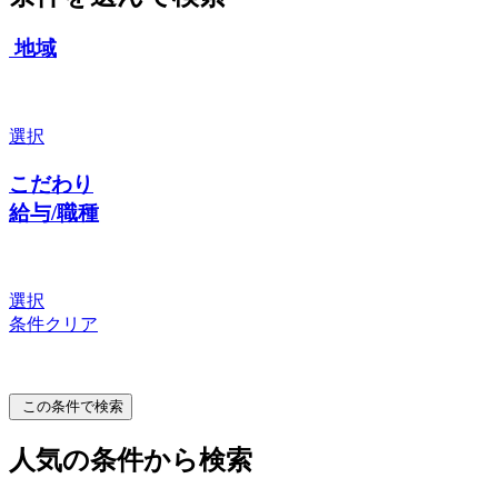
地域
選択
こだわり
給与/職種
選択
条件クリア
この条件で検索
人気の条件から検索