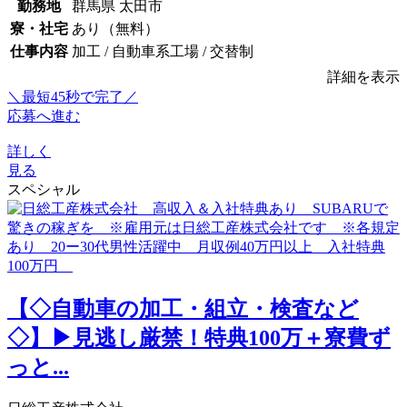
勤務地
群馬県 太田市
寮・社宅
あり（無料）
仕事内容
加工 / 自動車系工場 / 交替制
詳細を表示
＼最短45秒で完了／
応募へ進む
詳しく
見る
スペシャル
【◇自動車の加工・組立・検査など
◇】▶見逃し厳禁！特典100万＋寮費ず
っと...