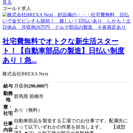
見る
ゴールド求人
社宅費無料でオトクな新生活スター
ト！【自動車部品の製造】日払い制度
あり！急...
株式会社BREXA Next
給与
月収例
290,000
円
勤務
群馬県 前橋市
地
寮・
あり（無料）
社宅
自動車部品を製造する工場でのお仕事です。配属先に
仕事
よって以下いずれかの作業を担当します。 【成型
内容