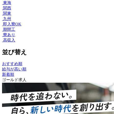
東海
関西
関東
九州
即入寮OK
期間工
寮あり
高収入
並び替え
おすすめ順
給与が高い順
新着順
ゴールド求人