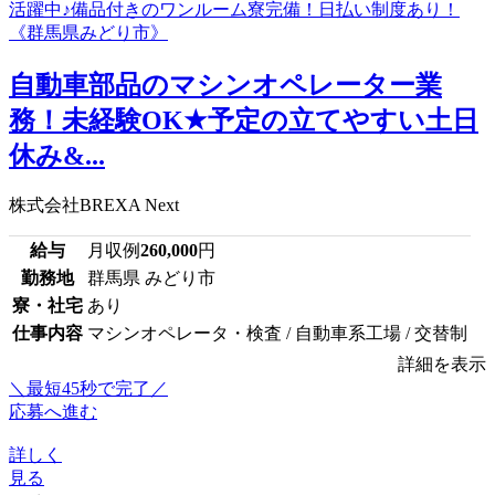
自動車部品のマシンオペレーター業
務！未経験OK★予定の立てやすい土日
休み&...
株式会社BREXA Next
給与
月収例
260,000
円
勤務地
群馬県 みどり市
寮・社宅
あり
仕事内容
マシンオペレータ・検査 / 自動車系工場 / 交替制
詳細を表示
＼最短45秒で完了／
応募へ進む
詳しく
見る