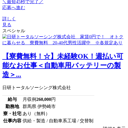
＼最短45秒で完了／
応募へ進む
詳しく
見る
スペシャル
【寮費無料！☆】未経験OK！週払い可
能なお仕事＜自動車用バッテリーの製
造＞...
日研トータルソーシング株式会社
給与
月収例
260,000
円
勤務地
群馬県 伊勢崎市
寮・社宅
あり（無料）
仕事内容
供給・製造 / 自動車系工場 / 交替制