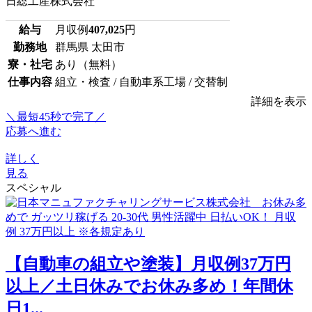
日総工産株式会社
給与
月収例
407,025
円
勤務地
群馬県 太田市
寮・社宅
あり（無料）
仕事内容
組立・検査 / 自動車系工場 / 交替制
詳細を表示
＼最短45秒で完了／
応募へ進む
詳しく
見る
スペシャル
【自動車の組立や塗装】月収例37万円
以上／土日休みでお休み多め！年間休
日1...