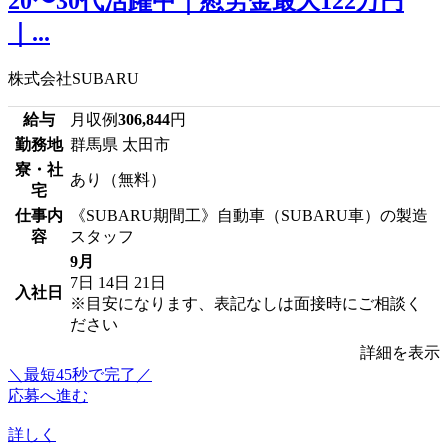
20〜30代活躍中｜慰労金最大122万円
｜...
株式会社SUBARU
給与
月収例
306,844
円
勤務地
群馬県 太田市
寮・社
あり（無料）
宅
仕事内
《SUBARU期間工》自動車（SUBARU車）の製造
容
スタッフ
9月
7日
14日
21日
入社日
※目安になります、表記なしは面接時にご相談く
ださい
詳細を表示
＼最短45秒で完了／
応募へ進む
詳しく