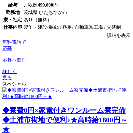
給与
月収例
490,000
円
勤務地
茨城県 ひたちなか市
寮・社宅
あり（無料）
仕事内容
製缶・建設機械の溶接 / 自動車系工場 / 交替制
詳細を表示
無料電話で
応募
応募へ進む
詳しく
見る
スペシャル
◆寮費0円×家電付きワンルーム寮完備
◆土浦市街地で便利♪★高時給1800円～
★