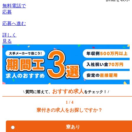
無料電話で
応募
応募へ進む
詳しく
見る
おすすめ求人
\ 質問に答えて、
をチェック！ /
1 / 4
寮付きの求人をお探しですか？
寮あり