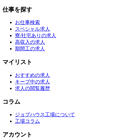
仕事を探す
お仕事検索
スペシャル求人
寮/社宅ありの求人
高収入の求人
期間工の求人
マイリスト
おすすめの求人
キープ中の求人
求人の閲覧履歴
コラム
ジョブハウス工場について
工場コラム
アカウント