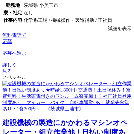
勤務地
茨城県 小美玉市
寮・社宅
なし
仕事内容
化学系工場 / 機械操作・製造補助 / 正社員
詳細を表示
無料電話で
応募
応募へ進む
詳しく
見る
スペシャル
建設機械の製造にかかわるマシンオペ
レーター・組立作業他！日払い制度あ