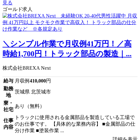
見る
ゴールド求人
＼シンプル作業で月収例41万円！／高
時給1,700円！トラック部品の製造｜...
株式会社BREXA Next
給与
月収例
410,000
円
勤務
茨城県 北茨城市
地
寮・
あり（無料）
社宅
トラックに使用される金属部品を製造している工場で
仕事
のお仕事です。 【具体的な業務内容】 ■金属部品の仕
内容
分け作業 ■塗装作業 ...
詳細を表示