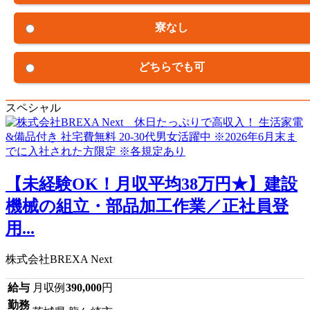
寮なし
どちらでも可
スペシャル
【未経験OK！月収平均38万円★】建設
機械の組立・部品加工作業／正社員登
用...
株式会社BREXA Next
給与
月収例
390,000
円
勤務