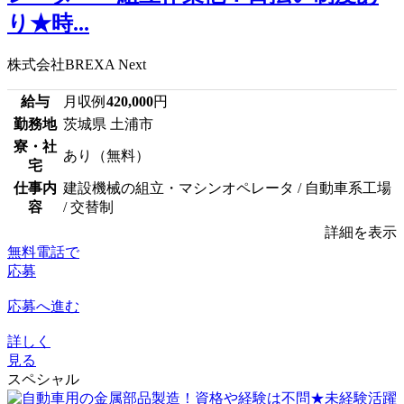
り★時...
株式会社BREXA Next
給与
月収例
420,000
円
勤務地
茨城県 土浦市
寮・社
あり（無料）
宅
仕事内
建設機械の組立・マシンオペレータ / 自動車系工場
容
/ 交替制
詳細を表示
無料電話で
応募
応募へ進む
詳しく
見る
スペシャル