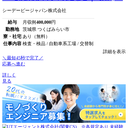
シーデーピージャパン株式会社
給与
月収例
400,000
円
勤務地
茨城県 つくばみらい市
寮・社宅
あり（無料）
仕事内容
検査・検品 / 自動車系工場 / 交替制
詳細を表示
＼最短45秒で完了／
応募へ進む
詳しく
見る