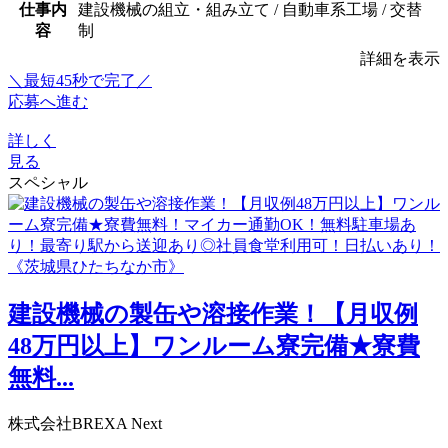
仕事内
建設機械の組立・組み立て / 自動車系工場 / 交替
容
制
詳細を表示
＼最短45秒で完了／
応募へ進む
詳しく
見る
スペシャル
建設機械の製缶や溶接作業！【月収例
48万円以上】ワンルーム寮完備★寮費
無料...
株式会社BREXA Next