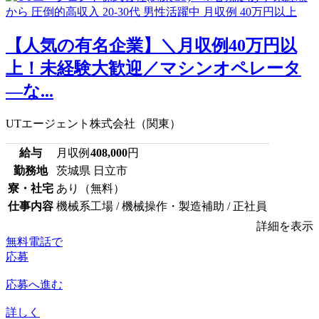
【人気の有名企業】＼月収例40万円以
上！未経験大歓迎／マシンオペレータ
―な...
UTエージェント株式会社（関東）
給与
月収例
408,000
円
勤務地
茨城県 日立市
寮・社宅
あり（無料）
仕事内容
機械系工場 / 機械操作・製造補助 / 正社員
詳細を表示
無料電話で
応募
応募へ進む
詳しく