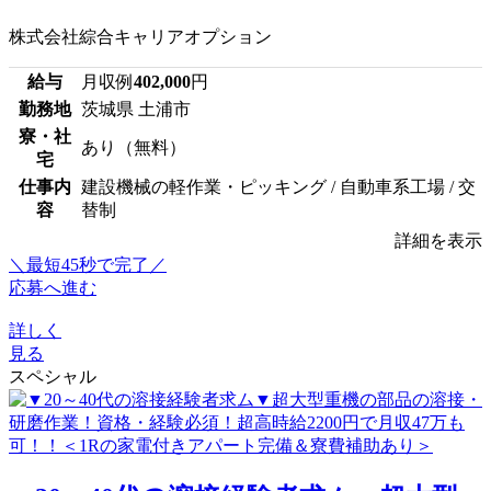
株式会社綜合キャリアオプション
給与
月収例
402,000
円
勤務地
茨城県 土浦市
寮・社
あり（無料）
宅
仕事内
建設機械の軽作業・ピッキング / 自動車系工場 / 交
容
替制
詳細を表示
＼最短45秒で完了／
応募へ進む
詳しく
見る
スペシャル