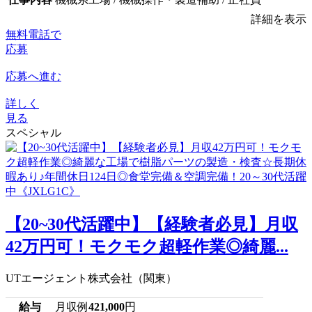
詳細を表示
無料電話で
応募
応募へ進む
詳しく
見る
スペシャル
【20~30代活躍中】【経験者必見】月収
42万円可！モクモク超軽作業◎綺麗...
UTエージェント株式会社（関東）
給与
月収例
421,000
円