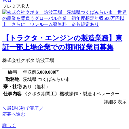
見る
プレミア求人
【トラクタ・エンジンの製造業務】東
証一部上場企業での期間従業員募集
株式会社クボタ 筑波工場
給与
年収例
5,000,000
円
勤務地
茨城県 つくばみらい市
寮・社宅
あり（無料）
仕事内容
《クボタ期間工》機械操作・製造オペレーター
詳細を表示
＼最短45秒で完了／
応募へ進む
詳しく