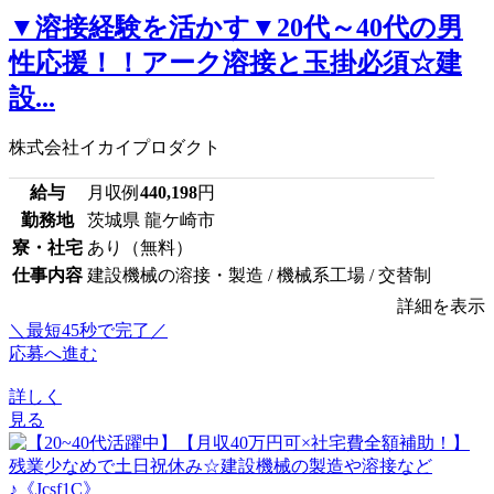
▼溶接経験を活かす▼20代～40代の男
性応援！！アーク溶接と玉掛必須☆建
設...
株式会社イカイプロダクト
給与
月収例
440,198
円
勤務地
茨城県 龍ケ崎市
寮・社宅
あり（無料）
仕事内容
建設機械の溶接・製造 / 機械系工場 / 交替制
詳細を表示
＼最短45秒で完了／
応募へ進む
詳しく
見る