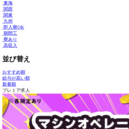
東海
関西
関東
九州
即入寮OK
期間工
寮あり
高収入
並び替え
おすすめ順
給与が高い順
新着順
プレミア求人