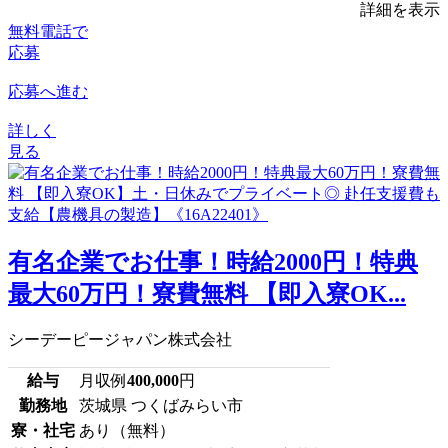
詳細を表示
無料電話で
応募
応募へ進む
詳しく
見る
有名企業でお仕事！時給2000円！特典
最大60万円！寮費無料 【即入寮OK...
シーデーピージャパン株式会社
給与
月収例
400,000
円
勤務地
茨城県 つくばみらい市
寮・社宅
あり（無料）