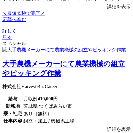
詳細を表示
＼最短45秒で完了／
応募へ進む
詳しく
見る
スペシャル
大手農機メーカーにて農業機械の組立
やピッキング作業
株式会社Harvest Biz Career
給与
月収例
410,000
円
勤務地
茨城県 つくばみらい市
寮・社宅
あり（無料）
仕事内容
組立・加工 / 機械系工場
詳細を表示