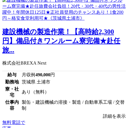
建設機械の製造作業！【高時給2,300
円】備品付きワンルーム寮完備★赴任
旅...
株式会社BREXA Next
給与
月収例
490,000
円
勤務地
茨城県 土浦市
寮・社
あり（無料）
宅
仕事内
製缶・建設機械の溶接・製造 / 自動車系工場 / 交替
容
制
詳細を表示
無料電話で