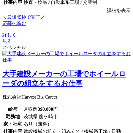
仕事内容
検査・検品 / 自動車系工場 / 交替制
詳細を表示
＼最短45秒で完了／
応募へ進む
詳しく
見る
スペシャル
大手建設メーカーの工場でホイールロ
ーダの組立をするお仕事
株式会社Harvest Biz Career
給与
月収例
390,000
円
勤務地
茨城県 龍ケ崎市
寮・社宅
あり（無料）
仕事内容
建設機械の組立・組み立て / 機械系工場 / 日勤