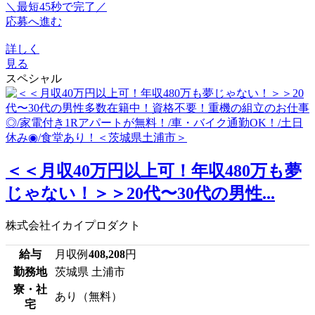
＼最短45秒で完了／
応募へ進む
詳しく
見る
スペシャル
＜＜月収40万円以上可！年収480万も夢
じゃない！＞＞20代〜30代の男性...
株式会社イカイプロダクト
給与
月収例
408,208
円
勤務地
茨城県 土浦市
寮・社
あり（無料）
宅