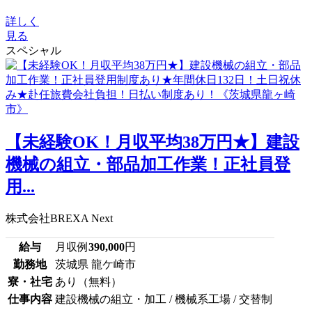
詳しく
見る
スペシャル
【未経験OK！月収平均38万円★】建設
機械の組立・部品加工作業！正社員登
用...
株式会社BREXA Next
給与
月収例
390,000
円
勤務地
茨城県 龍ケ崎市
寮・社宅
あり（無料）
仕事内容
建設機械の組立・加工 / 機械系工場 / 交替制