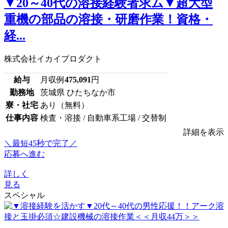
▼20～40代の溶接経験者求ム▼超大型
重機の部品の溶接・研磨作業！資格・
経...
株式会社イカイプロダクト
給与
月収例
475,091
円
勤務地
茨城県 ひたちなか市
寮・社宅
あり（無料）
仕事内容
検査・溶接 / 自動車系工場 / 交替制
詳細を表示
＼最短45秒で完了／
応募へ進む
詳しく
見る
スペシャル