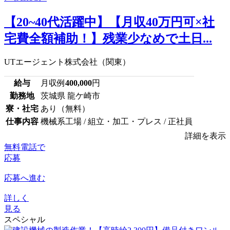
【20~40代活躍中】【月収40万円可×社
宅費全額補助！】残業少なめで土日...
UTエージェント株式会社（関東）
給与
月収例
400,000
円
勤務地
茨城県 龍ケ崎市
寮・社宅
あり（無料）
仕事内容
機械系工場 / 組立・加工・プレス / 正社員
詳細を表示
無料電話で
応募
応募へ進む
詳しく
見る
スペシャル