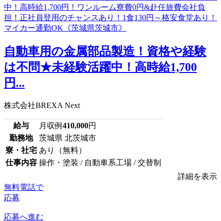
自動車用の金属部品製造！資格や経験
は不問★未経験活躍中！高時給1,700
円...
株式会社BREXA Next
給与
月収例
410,000
円
勤務地
茨城県 北茨城市
寮・社宅
あり（無料）
仕事内容
操作・塗装 / 自動車系工場 / 交替制
詳細を表示
無料電話で
応募
応募へ進む