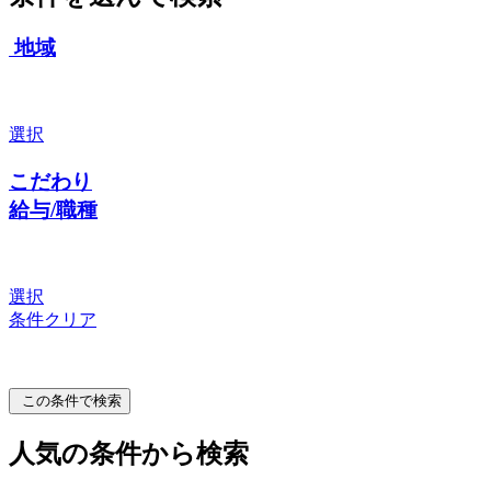
地域
選択
こだわり
給与/職種
選択
条件クリア
この条件で検索
人気の条件から検索