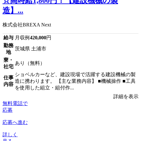
☆高時給1,800円！【建設機械の製
造】...
株式会社BREXA Next
給与
月収例
420,000
円
勤務
茨城県 土浦市
地
寮・
あり（無料）
社宅
ショベルカーなど、建設現場で活躍する建設機械の製
仕事
造に携わります。 【主な業務内容】 ■機械操作 ■工具
内容
を使用した組立・組付作...
詳細を表示
無料電話で
応募
応募へ進む
詳しく