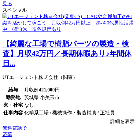
見る
スペシャル
【綺麗な工場で樹脂パーツの製造・検
査】月収42万円／長期休暇あり♪年間休
日...
UTエージェント株式会社（関東）
給与
月収例
421,000
円
勤務地
茨城県 小美玉市
寮・社宅
なし
仕事内容
化学系工場 / 機械操作・製造補助 / 正社員
詳細を表示
無料電話で
応募