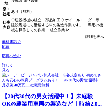
茨城県 龍ケ崎市
地
寮・
あり（無料）
社宅
◇建設機械の組立・部品加工◇ ホイールローダー等、
仕事
建設現場にて活躍する車の製造作業です。 ・専用の機
内容
械を操作しての作業 ・組立作業や...
詳細を表示
無料電話で
応募
応募へ進む
詳しく
見る
【20代30代の男女活躍中！】未経験
OK◎農業用車両の製造など｜時給2,0...