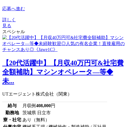
応募へ進む
詳しく
見る
スペシャル
【20代活躍中】【月収40万円可&社宅費
全額補助】マシンオペレータ―等◆
未...
UTエージェント株式会社（関東）
給与
月収例
408,000
円
勤務地
茨城県 日立市
寮・社宅
あり（無料）
仕事内容
機械系工場 / 機械操作・製造補助 / 正社員