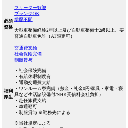
フリーター歓迎
ブランクOK
学歴不問
必須
資格
大型車整備経験2年以上及び自動車整備士2級以上、要
普通自動車免許（AT限定可）
交通費支給
社会保険完備
制服貸与
・社会保険完備
・有給休暇制度有
・通勤交通費支給
・ワンルーム寮完備（敷金・礼金0円/家具・家電・寝
福利
具など生活諸設備付/NHK受信料会社負担）
厚生
・赴任旅費支給
・車通勤可
・制服貸与 ※勤務先による
※当社規定による