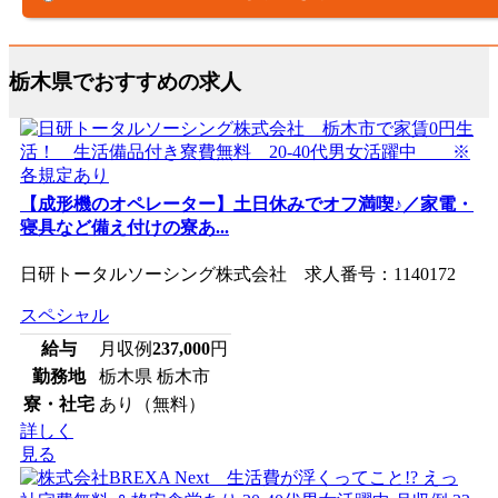
栃木県でおすすめの求人
【成形機のオペレーター】土日休みでオフ満喫♪／家電・
寝具など備え付けの寮あ...
日研トータルソーシング株式会社 求人番号：1140172
スペシャル
給与
月収例
237,000
円
勤務地
栃木県 栃木市
寮・社宅
あり（無料）
詳しく
見る