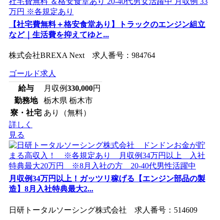
【社宅費無料＋格安食堂あり】トラックのエンジン組立
など｜生活費を抑えてゆと...
株式会社BREXA Next 求人番号：984764
ゴールド求人
給与
月収例
330,000
円
勤務地
栃木県 栃木市
寮・社宅
あり（無料）
詳しく
見る
月収例34万円以上！ガッツリ稼げる【エンジン部品の製
造】8月入社特典最大2...
日研トータルソーシング株式会社 求人番号：514609